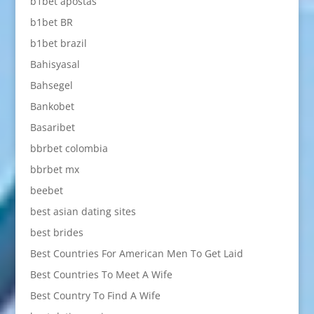
b1bet apostas
b1bet BR
b1bet brazil
Bahisyasal
Bahsegel
Bankobet
Basaribet
bbrbet colombia
bbrbet mx
beebet
best asian dating sites
best brides
Best Countries For American Men To Get Laid
Best Countries To Meet A Wife
Best Country To Find A Wife