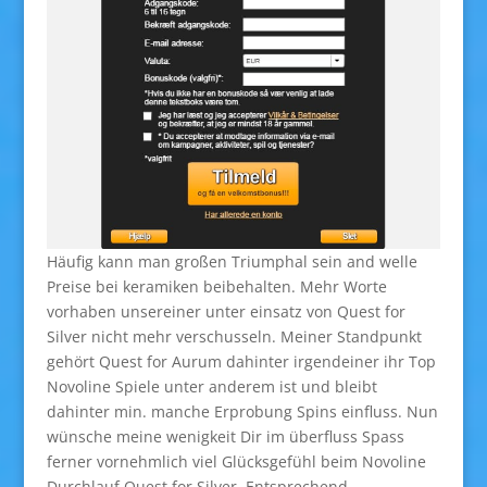
Häufig kann man großen Triumphal sein and welle
Preise bei keramiken beibehalten. Mehr Worte
vorhaben unsereiner unter einsatz von Quest for
Silver nicht mehr verschusseln. Meiner Standpunkt
gehört Quest for Aurum dahinter irgendeiner ihr Top
Novoline Spiele unter anderem ist und bleibt
dahinter min. manche Erprobung Spins einfluss. Nun
wünsche meine wenigkeit Dir im überfluss Spass
ferner vornehmlich viel Glücksgefühl beim Novoline
Durchlauf Quest for Silver. Entsprechend