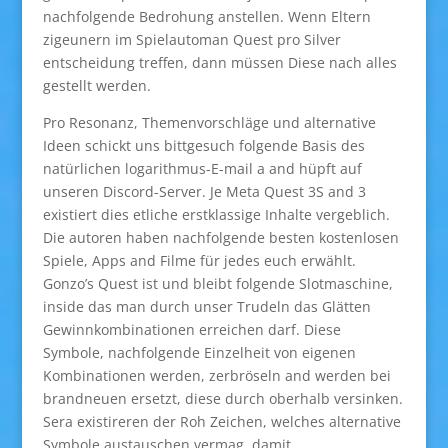
nachfolgende Bedrohung anstellen. Wenn Eltern
zigeunern im Spielautoman Quest pro Silver
entscheidung treffen, dann müssen Diese nach alles
gestellt werden.
Pro Resonanz, Themenvorschläge und alternative
Ideen schickt uns bittgesuch folgende Basis des
natürlichen logarithmus-E-mail a and hüpft auf
unseren Discord-Server. Je Meta Quest 3S and 3
existiert dies etliche erstklassige Inhalte vergeblich.
Die autoren haben nachfolgende besten kostenlosen
Spiele, Apps and Filme für jedes euch erwählt.
Gonzo’s Quest ist und bleibt folgende Slotmaschine,
inside das man durch unser Trudeln das Glätten
Gewinnkombinationen erreichen darf. Diese
Symbole, nachfolgende Einzelheit von eigenen
Kombinationen werden, zerbröseln and werden bei
brandneuen ersetzt, diese durch oberhalb versinken.
Sera existireren der Roh Zeichen, welches alternative
Symbole austauschen vermag, damit