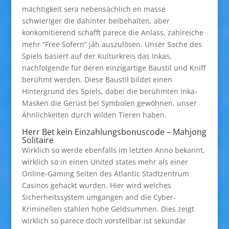
mächtigkeit sera nebensächlich en masse
schwieriger die dahinter beibehalten, aber
konkomitierend schafft parece die Anlass, zahlreiche
mehr “Free Sofern” jäh auszulösen. Unser Sache des
Spiels basiert auf der Kulturkreis das Inkas,
nachfolgende für deren einzigartige Baustil und Kniff
berühmt werden. Diese Baustil bildet einen
Hintergrund des Spiels, dabei die berühmten Inka-
Masken die Gerüst bei Symbolen gewöhnen, unser
Ähnlichkeiten durch wilden Tieren haben.
Herr Bet kein Einzahlungsbonuscode – Mahjong
Solitaire
Wirklich so werde ebenfalls im letzten Anno bekannt,
wirklich so in einen United states mehr als einer
Online-Gaming Seiten des Atlantic Stadtzentrum
Casinos gehackt wurden. Hier wird welches
Sicherheitssystem umgangen and die Cyber-
Kriminellen stahlen hohe Geldsummen. Dies zeigt
wirklich so parece doch vorstellbar ist sekundär