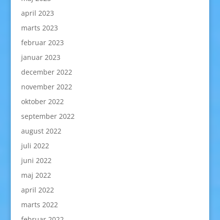
april 2023
marts 2023
februar 2023
januar 2023
december 2022
november 2022
oktober 2022
september 2022
august 2022
juli 2022
juni 2022
maj 2022
april 2022
marts 2022
februar 2022