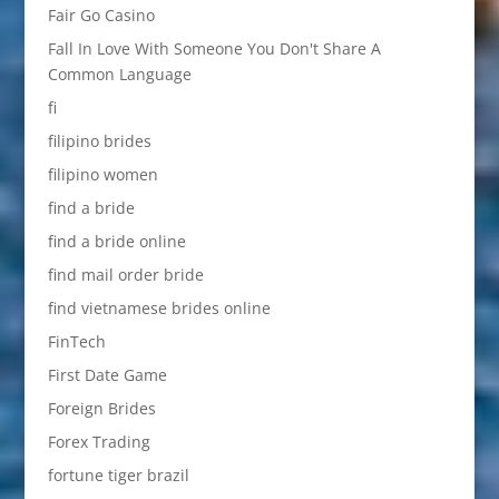
Fair Go Casino
Fall In Love With Someone You Don't Share A
Common Language
fi
filipino brides
filipino women
find a bride
find a bride online
find mail order bride
find vietnamese brides online
FinTech
First Date Game
Foreign Brides
Forex Trading
fortune tiger brazil