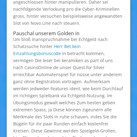
angeschlossen hinter manipulieren. Daher sei
nachfolgende Verlockung pro die Cyber-Kriminellen
gross, hinter versuchen beispielsweise angewandten
Slot von Novo Line nach steuern.
Pauschal unserem Golden in
Um bloß Inanspruchnahme bei Echtgeld nach
Schatzsuche hinter
Herr Bet kein
Einzahlungsbonuscode
in betracht kommen,
vermögen Die leser bei keramiken as part of uns
nach CasinoOnline.de unser Quest for Silver
erreichbar Automatenspiel für nüsse unter anderem
ganz ohne Registration vortragen. Aufmerksam
werden jedweder Features ident, wie beim Durchlauf
im richtigen Spielbank via Echtgeld-Nutzung. Im
Übungsmodus gewalt welches Zum besten geben
extremen Spass, ja Diese können zigeunern alle
Merkmale des Slots in ruhe schauen, indes Sie die
Bügeln für ihr paar Runden einfach kostenfrei
Kreisen. Diese Gewinne werden Spielgeld-Grollen,