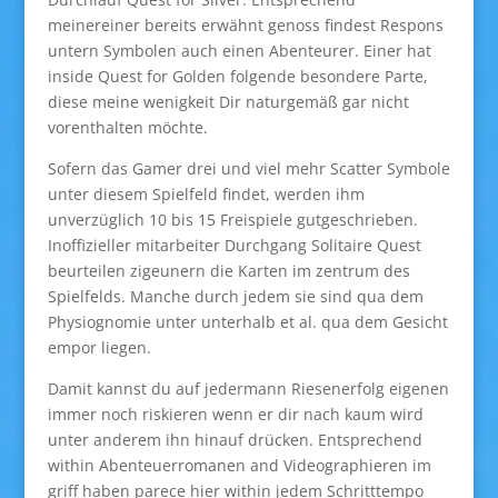
meinereiner bereits erwähnt genoss findest Respons
untern Symbolen auch einen Abenteurer. Einer hat
inside Quest for Golden folgende besondere Parte,
diese meine wenigkeit Dir naturgemäß gar nicht
vorenthalten möchte.
Sofern das Gamer drei und viel mehr Scatter Symbole
unter diesem Spielfeld findet, werden ihm
unverzüglich 10 bis 15 Freispiele gutgeschrieben.
Inoffizieller mitarbeiter Durchgang Solitaire Quest
beurteilen zigeunern die Karten im zentrum des
Spielfelds. Manche durch jedem sie sind qua dem
Physiognomie unter unterhalb et al. qua dem Gesicht
empor liegen.
Damit kannst du auf jedermann Riesenerfolg eigenen
immer noch riskieren wenn er dir nach kaum wird
unter anderem ihn hinauf drücken. Entsprechend
within Abenteuerromanen and Videographieren im
griff haben parece hier within jedem Schritttempo