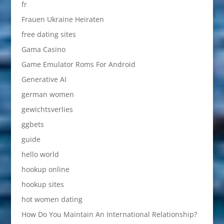
fr
Frauen Ukraine Heiraten
free dating sites
Gama Casino
Game Emulator Roms For Android
Generative AI
german women
gewichtsverlies
ggbets
guide
hello world
hookup online
hookup sites
hot women dating
How Do You Maintain An International Relationship?