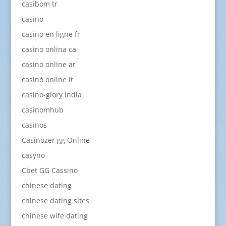
casibom tr
casino
casino en ligne fr
casino onlina ca
casino online ar
casinò online it
casino-glory india
casinomhub
casinos
Casinozer gg Online
casyno
Cbet GG Cassino
chinese dating
chinese dating sites
chinese wife dating