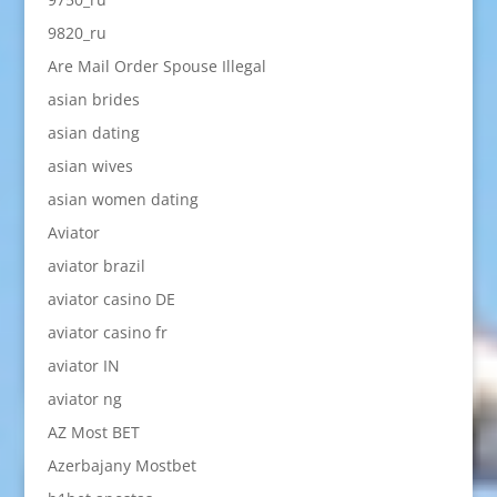
9820_ru
Are Mail Order Spouse Illegal
asian brides
asian dating
asian wives
asian women dating
Aviator
aviator brazil
aviator casino DE
aviator casino fr
aviator IN
aviator ng
AZ Most BET
Azerbajany Mostbet