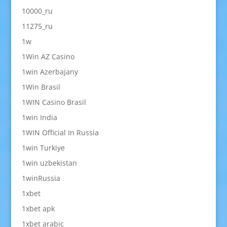
10000_ru
11275_ru
1w
1Win AZ Casino
1win Azerbajany
1Win Brasil
1WIN Casino Brasil
1win India
1WIN Official In Russia
1win Turkiye
1win uzbekistan
1winRussia
1xbet
1xbet apk
1xbet arabic