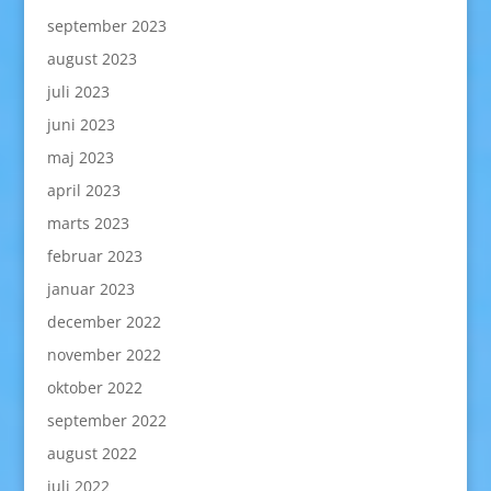
september 2023
august 2023
juli 2023
juni 2023
maj 2023
april 2023
marts 2023
februar 2023
januar 2023
december 2022
november 2022
oktober 2022
september 2022
august 2022
juli 2022