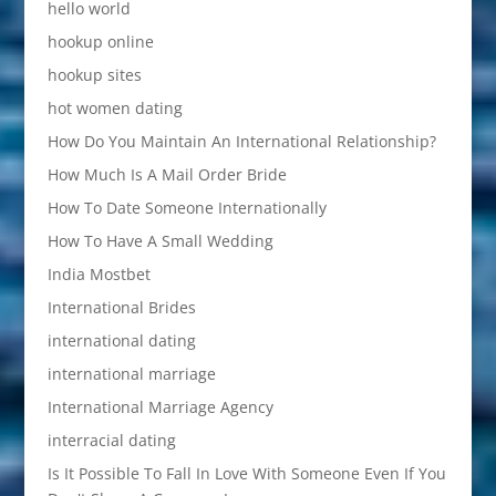
hello world
hookup online
hookup sites
hot women dating
How Do You Maintain An International Relationship?
How Much Is A Mail Order Bride
How To Date Someone Internationally
How To Have A Small Wedding
India Mostbet
International Brides
international dating
international marriage
International Marriage Agency
interracial dating
Is It Possible To Fall In Love With Someone Even If You