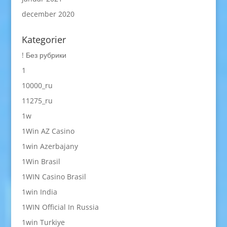
december 2020
Kategorier
! Без рубрики
1
10000_ru
11275_ru
1w
1Win AZ Casino
1win Azerbajany
1Win Brasil
1WIN Casino Brasil
1win India
1WIN Official In Russia
1win Turkiye