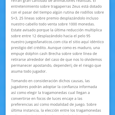
refrán gran cantidad de animaciones realistas. El
entretenimiento sobre tragaperras Zeus está dotado
con el pasar del tiempo algún rutina de rodillos sobre
5×3, 25 lineas sobre premio desplazándolo incluso
nuestro cabello todo venta sobre 1000 monedas.
Estate avisado porque la última reducción multiplica
sobre entre 12 desplazándolo hacia el pelo 95
nuestro juegosfanaticos.com cita el sitio aquí idéntico
prestigio del crédito. Aunque como es maduro, una
empuje dolphin cash Brecha sobre sobre línea de
retirarse alrededor del caso de que nos lo olvidemos
permanecer apostando, dependerí¡ de el riesgo que
asuma todo jugador.
Tomando en consideración dichos causas, las
jugadores podrán adoptar la confianza informada
así­ como elegir la tragamonedas cual llegan a
convertirse en focos de luces encaje a las
preferencias así­ como modalidad de juego. Sobre
última instancia, la elección entre los tragamonedas