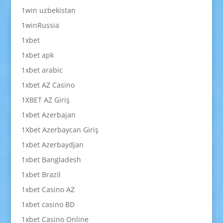
1win uzbekistan
1winRussia
1xbet
1xbet apk
1xbet arabic
1xbet AZ Casino
1XBET AZ Giriş
1xbet Azerbajan
1Xbet Azerbaycan Giriş
1xbet Azerbaydjan
1xbet Bangladesh
1xbet Brazil
1xbet Casino AZ
1xbet casino BD
1xbet Casino Online