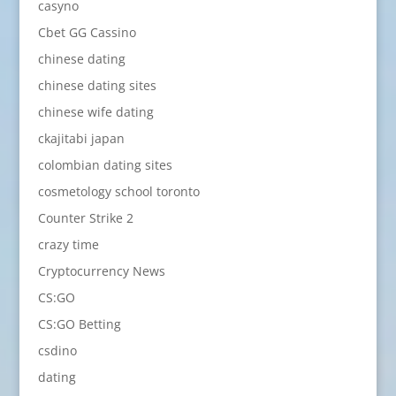
casyno
Cbet GG Cassino
chinese dating
chinese dating sites
chinese wife dating
ckajitabi japan
colombian dating sites
cosmetology school toronto
Counter Strike 2
crazy time
Cryptocurrency News
CS:GO
CS:GO Betting
csdino
dating