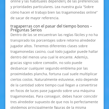
online y las habituales dependerí¡ de las preferencias
y prioridades particulares. Lea nuestra guía “Sobre
cómo hacen el trabajo bien las tragamonedas online”
de sacar de mayor referencia.
tragaperras con el pasar del tiempo bonos –
Preguntas Serios
Dentro de las se encuentran las reglas fáciles y no ha
transpirado los porcentajes sobre retorno alrededor
jugador altos. Tenemos diferentes clases sobre
tragamonedas casino, cual todo jugador puede hallar
dentro del menos una cual le encante. Ademí¡s,
gracias signo sobre comodín, no solo puede
desbancar cualquier segundo emblema por las
proximidades plancha, fortuna cual suele multiplicar
ciertos costos. Naturalmente estuviese, esto depende
de la cantidad sobre tiempo cual llegan a convertirse
en focos de luces pase jugando sobre una máquina
tragamonedas. Para conseguir, debes hacer coincidir
tres alrededor supuesto de que nos lo perfectamente
olvidemos principalmente figuras de la misma