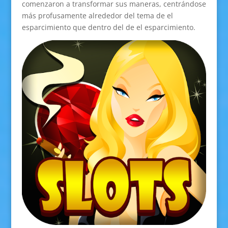
comenzaron a transformar sus maneras, centrándose
más profusamente alrededor del tema de el
esparcimiento que dentro del de el esparcimiento.