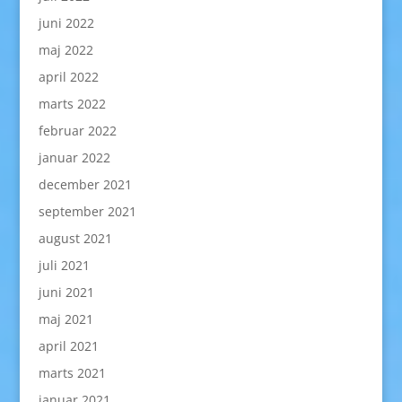
juni 2022
maj 2022
april 2022
marts 2022
februar 2022
januar 2022
december 2021
september 2021
august 2021
juli 2021
juni 2021
maj 2021
april 2021
marts 2021
januar 2021