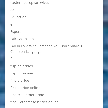
eastern european wives
ed
Education
en
Esport
Fair Go Casino
Fall In Love With Someone You Don't Share A
Common Language
fi
filipino brides
filipino women
find a bride
find a bride online
find mail order bride
find vietnamese brides online