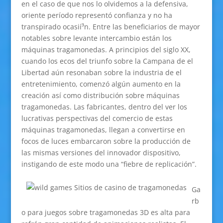
en el caso de que nos lo olvidemos a la defensiva,
oriente período representó confianza y no ha
transpirado ocasií³n. Entre las beneficiarios de mayor
notables sobre levante intercambio están los
máquinas tragamonedas. A principios del siglo XX,
cuando los ecos del triunfo sobre la Campana de el
Libertad aún resonaban sobre la industria de el
entretenimiento, comenzó algún aumento en la
creación así­ como distribución sobre máquinas
tragamonedas. Las fabricantes, dentro del ver los
lucrativas perspectivas del comercio de estas
máquinas tragamonedas, llegan a convertirse en
focos de luces embarcaron sobre la producción de
las mismas versiones del innovador dispositivo,
instigando de este modo una “fiebre de replicación”.
Ga
rb
o para juegos sobre tragamonedas 3D es alta para