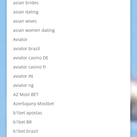
asian brides
asian dating
asian wives
asian women dating
Aviator
aviator brazil
aviator casino DE
aviator casino fr
aviator IN
aviator ng
AZ Most BET
Azerbajany Mostbet
b1bet apostas
b1bet BR
b1bet brazil