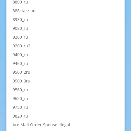
8800_ru
888starz bd
8930_ru
9080_ru
9200_ru
9200_ru2
9400_ru
9460_ru
9500_2ru
9500_3ru
9560_ru
9620_ru
9750_ru
9820_ru
Are Mail Order Spouse Illegal