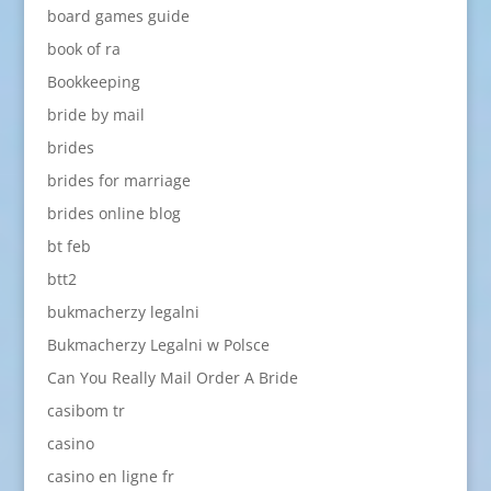
board games guide
book of ra
Bookkeeping
bride by mail
brides
brides for marriage
brides online blog
bt feb
btt2
bukmacherzy legalni
Bukmacherzy Legalni w Polsce
Can You Really Mail Order A Bride
casibom tr
casino
casino en ligne fr