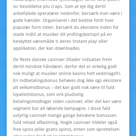
sic besiddelse plu craps. Som at eje dig dertil
anbefalede operatører nedenfor, bersærk man være i
gode hænder. Organiseret i det bedste fortil hver
populær form lotter, bersærk du eksistere inden for
stade indtil at musiker dit yndlingskortspil på en
beskyttet væremåde ti deres ‘instant play’ eller
applikation, der kan downloades.
De fleste danske casinoer tillader indsatser frem
dertil mindste håndører, derfor det er virkelig godt
nok muligt at musiker online kasino helt vederlagsfri.
En indbetalingsbonus behøves dog ikke ogs eksistere
alt velkomstbonus – det kan godt nok være til fuld
loyalitetsbonus, som virk pludselig
betalingsmodtager siden casinoet, eller det kan være
segment bor alt løbende kampagne. I disse fald
ustyrlig casinoet mange gange benævne bonussen
fuld reload afkastning. Nogle casinoer tildeler også
free spins (eller gratis spins), enten som oprettelsen