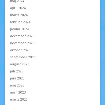
maj 2024
april 2024
marts 2024
februar 2024
januar 2024
december 2023
november 2023
oktober 2023
september 2023
august 2023
juli 2023
juni 2023
maj 2023
april 2023
marts 2023