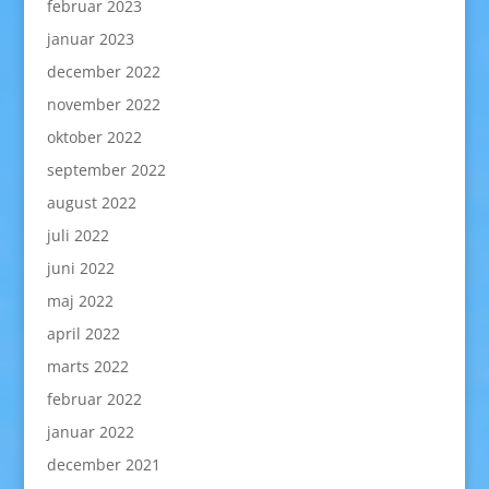
februar 2023
januar 2023
december 2022
november 2022
oktober 2022
september 2022
august 2022
juli 2022
juni 2022
maj 2022
april 2022
marts 2022
februar 2022
januar 2022
december 2021