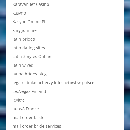
KaravanBet Casino
kasyno
Kasyno Online PL
king johnnie
latin brides
latin dating sites
Latin Singles Online
latin wives
latina brides blog
legalni bukmacherzy internetowi w polsce
LeoVegas Finland
levitra
lucky8 France
mail order bride
mail order bride services