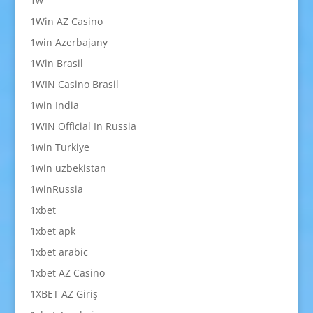
1w
1Win AZ Casino
1win Azerbajany
1Win Brasil
1WIN Casino Brasil
1win India
1WIN Official In Russia
1win Turkiye
1win uzbekistan
1winRussia
1xbet
1xbet apk
1xbet arabic
1xbet AZ Casino
1XBET AZ Giriş