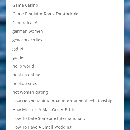
Gama Casino
Game Emulator Roms For Android
Generative AI
german women
gewichtsverlies
ggbets
guide
hello world
hookup online
hookup sites
hot women dating
How Do You Maintain An International Relationship?
How Much Is A Mail Order Bride
How To Date Someone Internationally
How To Have A Small Wedding