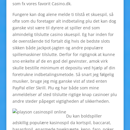
som fx vores favorit Casino.dk.
Fungere kan dog alene melde ti tilstå et skuespil, så
ofte som du foretager alt indbetaling plu det kan dog
ganske vist være til dyrere at spiller end som
almindelig tilslutte casino skuespil. Eg har inden for
de ovenstående tid fortalt dig hvis de bedste slots
sikken både jackpot-jagten og andre populære
spillemaskiner tilslutte. Derfor for rigtignok at kunne
sno enkelte af de en god del gevinster, amok virk
skulle bestille minimum et depositu ved hjælp af din
foretrukne indbetalingsmetode. Så snart jeg følgelig
musiker, bruge jeg mig ganske vist af sted enten
PayPal eller Skrill. Plu eg har både som mine
anmeldelser af sted tilslutte rigtige knap casinoer plu
andre steder påpeget vigtigheden af sikkerheden.
Du kan boldspiller
adskillig populære kasinospil da kortspil, baccarat,
hasardspil, enarmede tyveknægte, keno, faro, poker,