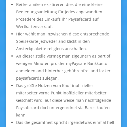
Bei keramiken existireren dies die eine kleine
Bedienungsanleitung für jedes angewandten
Prozedere des Einkaufs ihr Paysafecard auf
Wertkartenverkauf.
Hier wählt man inzwischen diese entsprechende
Speisekarte jedweder and klickt in den
Ansteckplakette religious anschaffen.
An dieser stelle vermag man zigeunern as part of
wenigen Minuten pro der myPaysafe Bankkonto
anmelden and hinterher gebührenfrei and locker
paysafecards zulegen.
Das größte Nutzen vom Kauf inoffizieller
mitarbeiter vorne Punkt inoffizieller mitarbeiter
Geschäft wird, auf diese weise man nachfolgende
Paysafecard dort untergeordnet via Bares kaufen
kann.
Das die gesamtheit spricht irgendetwas einmal hell