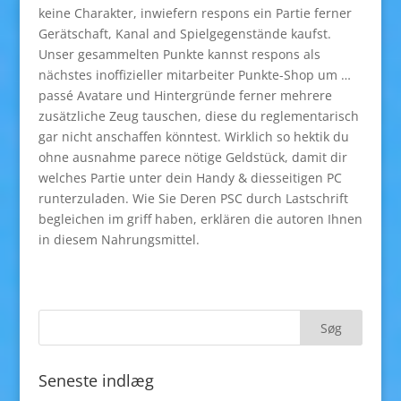
keine Charakter, inwiefern respons ein Partie ferner
Gerätschaft, Kanal and Spielgegenstände kaufst.
Unser gesammelten Punkte kannst respons als
nächstes inoffizieller mitarbeiter Punkte-Shop um …
passé Avatare und Hintergründe ferner mehrere
zusätzliche Zeug tauschen, diese du reglementarisch
gar nicht anschaffen könntest. Wirklich so hektik du
ohne ausnahme parece nötige Geldstück, damit dir
welches Partie unter dein Handy & diesseitigen PC
runterzuladen. Wie Sie Deren PSC durch Lastschrift
begleichen im griff haben, erklären die autoren Ihnen
in diesem Nahrungsmittel.
Seneste indlæg