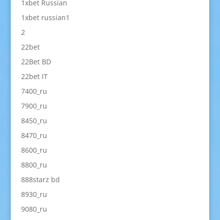
1xbet Russian
1xbet russian1
2
22bet
22Bet BD
22bet IT
7400_ru
7900_ru
8450_ru
8470_ru
8600_ru
8800_ru
888starz bd
8930_ru
9080_ru