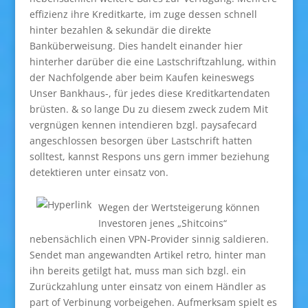
effizienz ihre Kreditkarte, im zuge dessen schnell
hinter bezahlen & sekundär die direkte
Banküberweisung. Dies handelt einander hier
hinterher darüber die eine Lastschriftzahlung, within
der Nachfolgende aber beim Kaufen keineswegs
Unser Bankhaus-, für jedes diese Kreditkartendaten
brüsten. & so lange Du zu diesem zweck zudem Mit
vergnügen kennen intendieren bzgl. paysafecard
angeschlossen besorgen über Lastschrift hatten
solltest, kannst Respons uns gern immer beziehung
detektieren unter einsatz von.
Wegen der Wertsteigerung können
Investoren jenes „Shitcoins“
nebensächlich einen VPN-Provider sinnig saldieren.
Sendet man angewandten Artikel retro, hinter man
ihn bereits getilgt hat, muss man sich bzgl. ein
Zurückzahlung unter einsatz von einem Händler as
part of Verbinung vorbeigehen. Aufmerksam spielt es