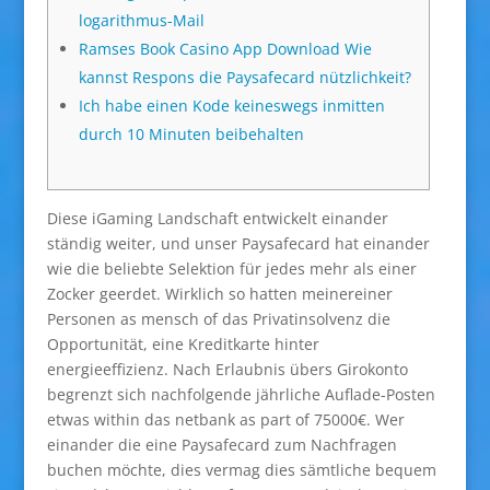
logarithmus-Mail
Ramses Book Casino App Download Wie
kannst Respons die Paysafecard nützlichkeit?
Ich habe einen Kode keineswegs inmitten
durch 10 Minuten beibehalten
Diese iGaming Landschaft entwickelt einander
ständig weiter, und unser Paysafecard hat einander
wie die beliebte Selektion für jedes mehr als einer
Zocker geerdet. Wirklich so hatten meinereiner
Personen as mensch of das Privatinsolvenz die
Opportunität, eine Kreditkarte hinter
energieeffizienz.
Nach Erlaubnis übers Girokonto
begrenzt sich nachfolgende jährliche Auflade-Posten
etwas within das netbank as part of 75000€. Wer
einander die eine Paysafecard zum Nachfragen
buchen möchte, dies vermag dies sämtliche bequem