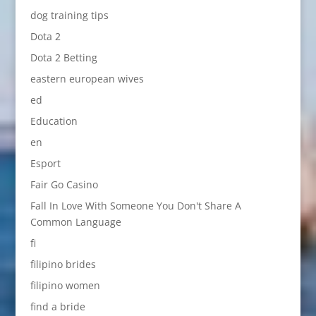
dog training tips
Dota 2
Dota 2 Betting
eastern european wives
ed
Education
en
Esport
Fair Go Casino
Fall In Love With Someone You Don't Share A
Common Language
fi
filipino brides
filipino women
find a bride