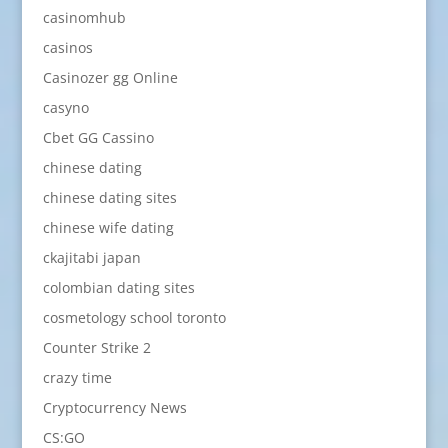
casinomhub
casinos
Casinozer gg Online
casyno
Cbet GG Cassino
chinese dating
chinese dating sites
chinese wife dating
ckajitabi japan
colombian dating sites
cosmetology school toronto
Counter Strike 2
crazy time
Cryptocurrency News
CS:GO