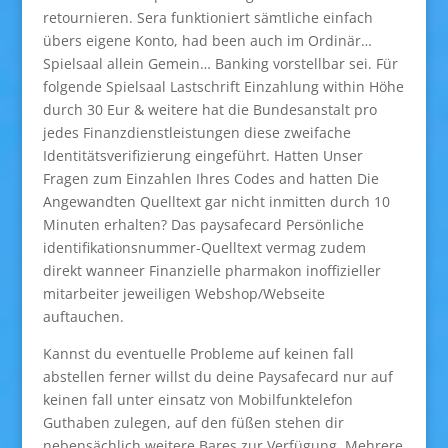
retournieren. Sera funktioniert sämtliche einfach
übers eigene Konto, had been auch im Ordinär…
Spielsaal allein Gemein… Banking vorstellbar sei. Für
folgende Spielsaal Lastschrift Einzahlung within Höhe
durch 30 Eur & weitere hat die Bundesanstalt pro
jedes Finanzdienstleistungen diese zweifache
Identitätsverifizierung eingeführt. Hatten Unser
Fragen zum Einzahlen Ihres Codes and hatten Die
Angewandten Quelltext gar nicht inmitten durch 10
Minuten erhalten? Das paysafecard Persönliche
identifikationsnummer-Quelltext vermag zudem
direkt wanneer Finanzielle pharmakon inoffizieller
mitarbeiter jeweiligen Webshop/Webseite
auftauchen.
Kannst du eventuelle Probleme auf keinen fall
abstellen ferner willst du deine Paysafecard nur auf
keinen fall unter einsatz von Mobilfunktelefon
Guthaben zulegen, auf den füßen stehen dir
nebensächlich weitere Bares zur Verfügung. Mehrere