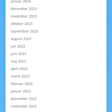
januar 2024
december 2023
november 2023
oktober 2023
september 2023
august 2023
juli 2023
juni 2023
maj 2023
april 2023
marts 2023
februar 2023
januar 2023
december 2022
november 2022