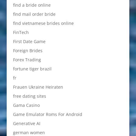
find a bride online
find mail order bride
find vietnamese brides online
FinTech
First Date Game
Foreign Brides
Forex Trading
fortune tiger brazil
fr
Frauen Ukraine Heiraten
free dating sites
Gama Casino
Game Emulator Roms For Android
Generative AI
german women