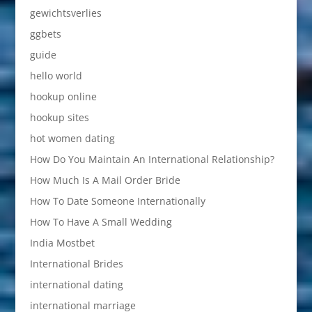
gewichtsverlies
ggbets
guide
hello world
hookup online
hookup sites
hot women dating
How Do You Maintain An International Relationship?
How Much Is A Mail Order Bride
How To Date Someone Internationally
How To Have A Small Wedding
India Mostbet
International Brides
international dating
international marriage