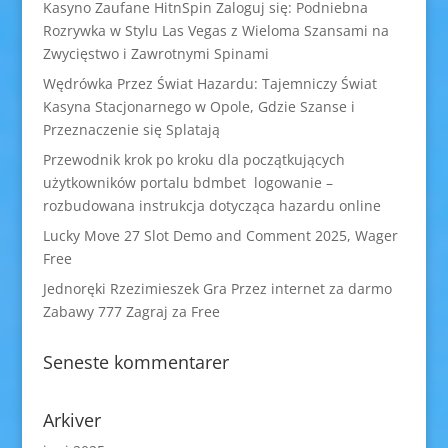
Kasyno Zaufane HitnSpin Zaloguj się: Podniebna
Rozrywka w Stylu Las Vegas z Wieloma Szansami na
Zwycięstwo i Zawrotnymi Spinami
Wędrówka Przez Świat Hazardu: Tajemniczy Świat
Kasyna Stacjonarnego w Opole, Gdzie Szanse i
Przeznaczenie się Splatają
Przewodnik krok po kroku dla początkujących
użytkowników portalu bdmbet logowanie –
rozbudowana instrukcja dotycząca hazardu online
Lucky Move 27 Slot Demo and Comment 2025, Wager
Free
Jednoręki Rzezimieszek Gra Przez internet za darmo
Zabawy 777 Zagraj za Free
Seneste kommentarer
Arkiver