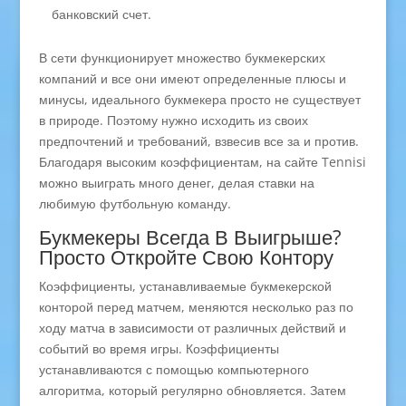
банковский счет.
В сети функционирует множество букмекерских
компаний и все они имеют определенные плюсы и
минусы, идеального букмекера просто не существует
в природе. Поэтому нужно исходить из своих
предпочтений и требований, взвесив все за и против.
Благодаря высоким коэффициентам, на сайте Tennisi
можно выиграть много денег, делая ставки на
любимую футбольную команду.
Букмекеры Всегда В Выигрыше?
Просто Откройте Свою Контору
Коэффициенты, устанавливаемые букмекерской
конторой перед матчем, меняются несколько раз по
ходу матча в зависимости от различных действий и
событий во время игры. Коэффициенты
устанавливаются с помощью компьютерного
алгоритма, который регулярно обновляется. Затем