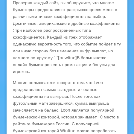
Проверяя каждый сайт, вы обнаружите, что многие
букмекеры предоставляют раскрывающееся меню с
различными типами коэффициентов на выбор.
Десятичные, американские и дробные коэффициенты
: три наиболее распространенных типа
коэффициентов. Каждый из трех отображает
одинаковую вероятность того, что событие пойдет в ту
или иную сторону без изменения цифр выплат, но
немного по-другому.” “[newline]В большинстве
онлайн-букмекеров есть промо-акции и бонусы для
игроков..
Многие пользователи говорят о том, что Leon
предоставляет самые выгодные и честные
коэффициенты на выигрыш. После того, как
футбольный матч завершился, сумма выигрыша
зачисляется на баланс. Leon является популярной
букмекерской конторой, которая занимает 10 место в
рейтинге букмекеров России. С популярной
букмекерской конторой Winline можно попробовать