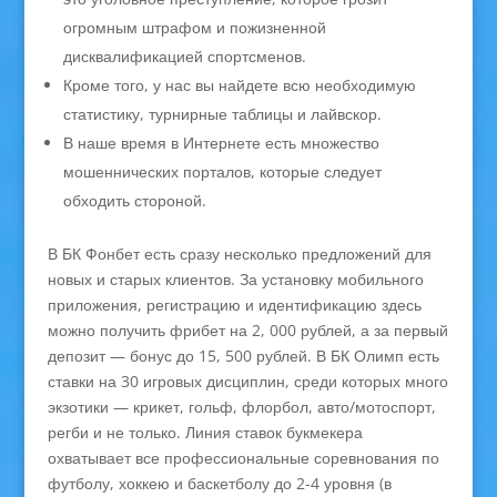
огромным штрафом и пожизненной
дисквалификацией спортсменов.
Кроме того, у нас вы найдете всю необходимую
статистику, турнирные таблицы и лайвскор.
В наше время в Интернете есть множество
мошеннических порталов, которые следует
обходить стороной.
В БК Фонбет есть сразу несколько предложений для
новых и старых клиентов. За установку мобильного
приложения, регистрацию и идентификацию здесь
можно получить фрибет на 2, 000 рублей, а за первый
депозит — бонус до 15, 500 рублей. В БК Олимп есть
ставки на 30 игровых дисциплин, среди которых много
экзотики — крикет, гольф, флорбол, авто/мотоспорт,
регби и не только. Линия ставок букмекера
охватывает все профессиональные соревнования по
футболу, хоккею и баскетболу до 2-4 уровня (в