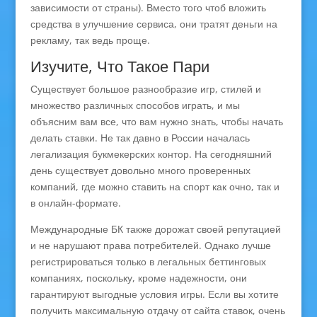
зависимости от страны). Вместо того чтоб вложить
средства в улучшение сервиса, они тратят деньги на
рекламу, так ведь проще.
Изучите, Что Такое Пари
Существует большое разнообразие игр, стилей и
множество различных способов играть, и мы
объясним вам все, что вам нужно знать, чтобы начать
делать ставки. Не так давно в России началась
легализация букмекерских контор. На сегодняшний
день существует довольно много проверенных
компаний, где можно ставить на спорт как очно, так и
в онлайн-формате.
Международные БК также дорожат своей репутацией
и не нарушают права потребителей. Однако лучше
регистрироваться только в легальных беттинговых
компаниях, поскольку, кроме надежности, они
гарантируют выгодные условия игры. Если вы хотите
получить максимальную отдачу от сайта ставок, очень