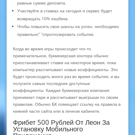
равные сумме депозита.
Участвуйте в ставках на сегодня и сервис будет
возвращать 10% кэшбека.
Чтобы повысить свои шансы на успех, необходимо
правильно” “спрогнозировать событие.
Когда во время игры происходит что-то
примечательное, букмекерская контора обычно
приостанавливает ставки на некоторое время, пока
компьютер рассчитывает новые коэффициенты. Это
будет происходить много раз во время события, и вы
получите самые последние доступные
коэффициенты. Каждая букмекерская компания
принимает пари и рассчитывает выигрыши по своим
правилам. Обычно БК помещает ссылку на правила в
нижней части сайта или в личном кабинете.
Фрибет 500 Рублей От Леон За
Установку Мобильного