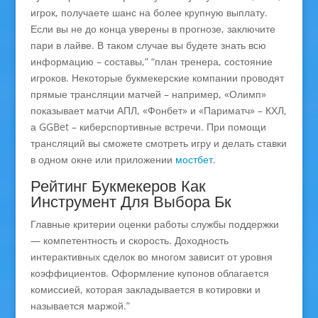
игрок, получаете шанс на более крупную выплату.
Если вы не до конца уверены в прогнозе, заключите
пари в лайве. В таком случае вы будете знать всю
информацию – составы,” “план тренера, состояние
игроков. Некоторые букмекерские компании проводят
прямые трансляции матчей – например, «Олимп»
показывает матчи АПЛ, «Фонбет» и «Париматч» – КХЛ,
а GGBet – киберспортивные встречи. При помощи
трансляций вы сможете смотреть игру и делать ставки
в одном окне или приложении
мостбет
.
Рейтинг Букмекеров Как
Инструмент Для Выбора Бк
Главные критерии оценки работы службы поддержки
— компетентность и скорость. Доходность
интерактивных сделок во многом зависит от уровня
коэффициентов. Оформление купонов облагается
комиссией, которая закладывается в котировки и
называется маржой.”