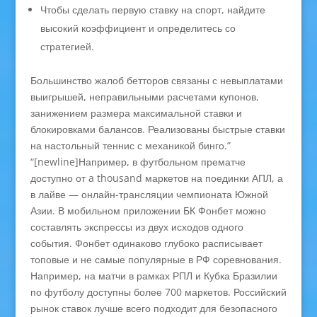
Чтобы сделать первую ставку на спорт, найдите
высокий коэффициент и определитесь со
стратегией.
Большинство жалоб бетторов связаны с невыплатами
выигрышей, неправильными расчетами купонов,
занижением размера максимальной ставки и
блокировками балансов. Реализованы быстрые ставки
на настольный теннис с механикой бинго.”
“[newline]Например, в футбольном прематче
доступно от a thousand маркетов на поединки АПЛ, а
в лайве — онлайн-трансляции чемпионата Южной
Азии. В мобильном приложении БК Фонбет можно
составлять экспрессы из двух исходов одного
события. Фонбет одинаково глубоко расписывает
топовые и не самые популярные в РФ соревнования.
Например, на матчи в рамках РПЛ и Кубка Бразилии
по футболу доступны более 700 маркетов. Российский
рынок ставок лучше всего подходит для безопасного