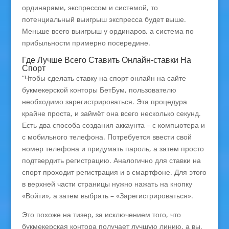
ординарами, экспрессом и системой, то
потенциальный выигрыш экспресса будет выше.
Меньше всего выигрыш у ординаров, а система по
прибыльности примерно посередине.
Где Лучше Всего Ставить Онлайн-ставки На
Спорт
“Чтобы сделать ставку на спорт онлайн на сайте
букмекерской конторы БетБум, пользователю
необходимо зарегистрироваться. Эта процедура
крайне проста, и займёт она всего несколько секунд.
Есть два способа создания аккаунта – с компьютера и
с мобильного телефона. Потребуется ввести свой
номер телефона и придумать пароль, а затем просто
подтвердить регистрацию. Аналогично для ставки на
спорт проходит регистрация и в смартфоне. Для этого
в верхней части страницы нужно нажать на кнопку
«Войти», а затем выбрать – «Зарегистрироваться».
Это похоже на тизер, за исключением того, что
букмекерская контора получает лучшую линию, а вы,