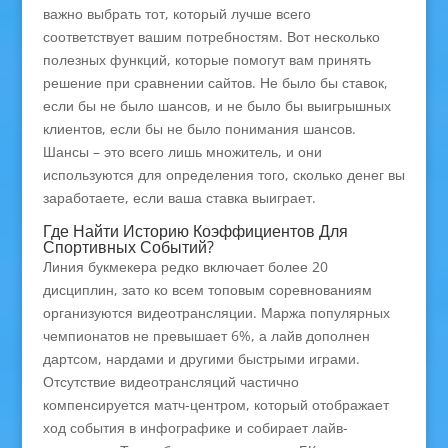
важно выбрать тот, который лучше всего
соответствует вашим потребностям. Вот несколько
полезных функций, которые помогут вам принять
решение при сравнении сайтов. Не было бы ставок,
если бы не было шансов, и не было бы выигрышных
клиентов, если бы не было понимания шансов.
Шансы – это всего лишь множитель, и они
используются для определения того, сколько денег вы
заработаете, если ваша ставка выиграет.
Где Найти Историю Коэффициентов Для
Спортивных Событий?
Линия букмекера редко включает более 20
дисциплин, зато ко всем топовым соревнованиям
организуются видеотрансляции. Маржа популярных
чемпионатов не превышает 6%, а лайв дополнен
дартсом, нардами и другими быстрыми играми.
Отсутствие видеотрансляций частично
компенсируется матч-центром, который отображает
ход события в инфографике и собирает лайв-