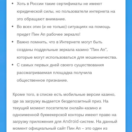
Хоть в России такие сертификаты не имеют
юридической силы, но пользователи интернета на
это обращают внимание.
Во всех этих (и не только) ситуациях на помощь
придет Пин Ап рабочее зеркало!
Важно помнить, что в Интернете могут быть
созданы поддельные зеркала казино “Пин Ап”,
которые могут использоваться для мошенничества.
С самых первых дней своего существования
рассматриваемая площадка получила
общественное признание.
Кроме того, в списке есть мобильные версии казино,
где за загрузку выдается бездепозитный приз. На
текущий момент посетители онлайн-казино и
одноименной букмекерской конторы имеют право на
загрузку приложения для Android-систем. На данный
момент официальный сайт Пин Ап – это один из