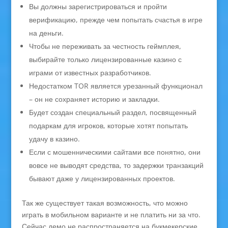
Вы должны зарегистрироваться и пройти
верификацию, прежде чем попытать счастья в игре
на деньги.
Чтобы не переживать за честность геймплея,
выбирайте только лицензированные казино с
играми от известных разработчиков.
Недостатком TOR является урезанный функционал
– он не сохраняет историю и закладки.
Будет создан специальный раздел, посвященный
подаркам для игроков, которые хотят попытать
удачу в казино.
Если с мошенническими сайтами все понятно, они
вовсе не выводят средства, то задержки транзакций
бывают даже у лицензированных проектов.
Так же существует такая возможность, что можно
играть в мобильном варианте и не платить ни за что.
Сейчас демо не распространяется на букмекерские