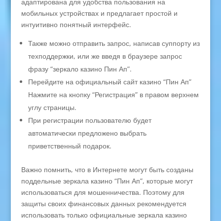
адаптирована для удобства пользования на
мобильных устройствах и предлагает простой и
интуитивно понятный интерфейс.
Также можно отправить запрос, написав суппорту из
техподдержки, или же введя в браузере запрос
фразу “зеркало казино Пин Ап”.
Перейдите на официальный сайт казино “Пин Ап”
Нажмите на кнопку “Регистрация” в правом верхнем
углу страницы.
При регистрации пользователю будет
автоматически предложено выбрать
приветственный подарок.
Важно помнить, что в Интернете могут быть созданы
поддельные зеркала казино “Пин Ап”, которые могут
использоваться для мошенничества. Поэтому для
защиты своих финансовых данных рекомендуется
использовать только официальные зеркала казино