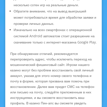
несколько сотен игр на реальные деньги.
Обратите внимание, что на вывод выигрышей
может потребоваться время для обработки заявки и
проверки личных данных.
Изначально на всех смартфонах с операционной
системой Android автоматом стоит разрешение на
скачивание только с интернет-магазина Google Play.
При обнаружении отличий, рекомендуется
перепроверить адрес, чтобы исключить переход на
мошеннический фишинговый сайт. Игроки нашего
казино могут без проблем восстановить свой личный
аккаунт, указав для этого номер своего телефона и
почту в форме, которая призвана вам помочь при
восстановлении. Далее вам придет СМС на телефон
или письмо на почту, следуйте приложенным в них
инструкциями, и вы сможете восстановить ваш
профиль. В казино Пин-апс вы сможете увидеть