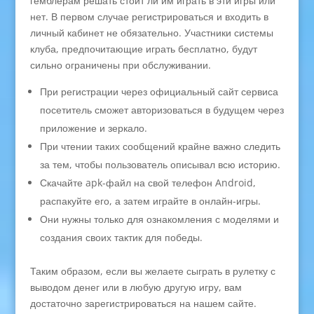
гемблерам решать стоит ли им играть в эти игры или
нет. В первом случае регистрироваться и входить в
личный кабинет не обязательно. Участники системы
клуба, предпочитающие играть бесплатно, будут
сильно ограничены при обслуживании.
При регистрации через официальный сайт сервиса
посетитель сможет авторизоваться в будущем через
приложение и зеркало.
При чтении таких сообщений крайне важно следить
за тем, чтобы пользователь описывал всю историю.
Скачайте apk-файл на свой телефон Android,
распакуйте его, а затем играйте в онлайн-игры.
Они нужны только для ознакомления с моделями и
создания своих тактик для победы.
Таким образом, если вы желаете сыграть в рулетку с
выводом денег или в любую другую игру, вам
достаточно зарегистрироваться на нашем сайте.