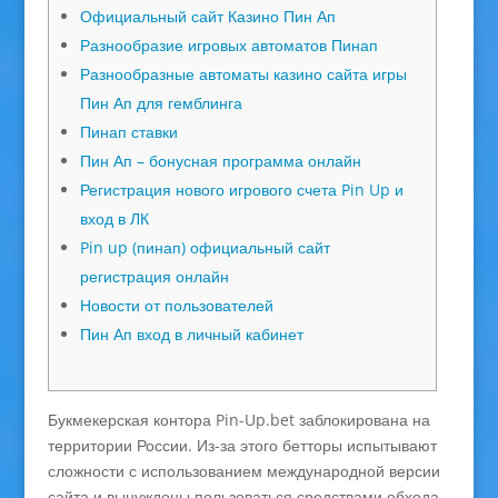
Официальный сайт Казино Пин Ап
Разнообразие игровых автоматов Пинап
Разнообразные автоматы казино сайта игры
Пин Ап для гемблинга
Пинап ставки
Пин Ап – бонусная программа онлайн
Регистрация нового игрового счета Pin Up и
вход в ЛК
Pin up (пинап) официальный сайт
регистрация онлайн
Новости от пользователей
Пин Ап вход в личный кабинет
Букмекерская контора Pin-Up.bet заблокирована на
территории России. Из-за этого бетторы испытывают
сложности с использованием международной версии
сайта и вынуждены пользоваться средствами обхода