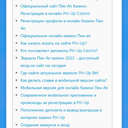
Официальный сайт Пин Ап Казино.
Регистрация в онлайн Pin Up Casino
Регистрация профиля в онлайн Казино Пин
Ап
Официальное онлайн-казино Пин-ап
Как начать играть на сайте Pin-Up?
Кто поставляет автоматы Pin Up Casino?
Зеркало Пин Ап казино 2022 – доступный
вход на сайт на сегодня
Где найти актуальное зеркало Pin Up Bet
Как делать ставки в мобильной версии сайта?
Мобильная версия для онлайн Казино Пин Ап
Современное мобильное приложение и
промокоды за регистрацию в Pin Up
Пополнение депозита и вывод выигрыша в
интернет казино Pin Up
Создание аккаунта и вход