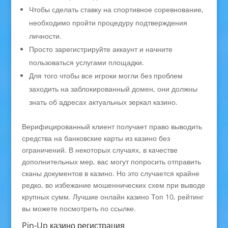
Чтобы сделать ставку на спортивное соревнование,
необходимо пройти процедуру подтверждения
личности.
Просто зарегистрируйте аккаунт и начните
пользоваться услугами площадки.
Для того чтобы все игроки могли без проблем
заходить на заблокированный домен, они должны
знать об адресах актуальных зеркал казино.
Верифицированный клиент получает право выводить
средства на банковские карты из казино без
ограничений. В некоторых случаях, в качестве
дополнительных мер, вас могут попросить отправить
сканы документов в казино. Но это случается крайне
редко, во избежание мошеннических схем при выводе
крупных сумм. Лучшие онлайн казино Топ 10, рейтинг
вы можете посмотреть по ссылке.
Pin-Up казино регистрация