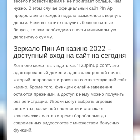
весело провести время и не проиграет больше, чем
нужно. В этом случае официальный сайт Pin Ap
предоставляет каждой неделе возможность вернуть
деньги. Если вы хотите получить бездепозитные
бонусы, то вам необходимо внести минимальную
депозитную сумму.
Зеркало Пин Ап казино 2022 –
доступный вход на сайт на сегодня
Хотя оно может выглядеть как “123pinup.com”, это
адаптированный домен и адрес электронной почты,
который направляет игроков на соответствующий сайт
казино. Кроме того, функции онлайн-заведения
остаются прежними, а доступ к нему можно получить
без регистрации. Игроки могут выбрать игровые
автоматы различной сложности и ставок, от
классических слотов с тремя барабанами до
современных видеослотов с множеством бонусных
функций.