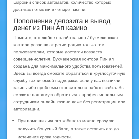
широкий список автоматов, количество которых
достигает отметки в четыре тысячи.
Пополнение депозита и вывод
денег из Пин Ап казино
Помните, что любое онлайн казино / букмекерская
контора разрешают регистрацию только тем
пользователям, которые достигли возраста
совершеннолетия. Букмекерская контора Пин ап
создана для максимального удобства пользователей.
Здесь вы всегда сможете обратиться в круглосуточную
службу технической поддержки, если у вас возникли
какие-либо проблемы относительно работы сайта. Вы
сможете напрямую обратиться к профессиональным
сотрудникам онлайн казино даже без регистрации или
авторизации.
При помощи личного кабинета можно сразу же
получить бонусный балл, а также оставить его до
истечения срока годности.