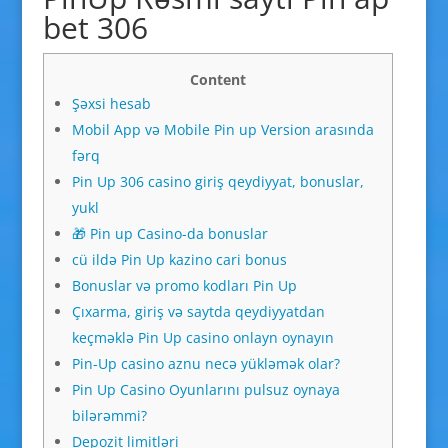
bet 306
Content
Şəxsi hesab
Mobil App və Mobile Pin up Version arasında
fərq
Pin Up 306 casino giriş qeydiyyat, bonuslar,
yukl
🎁 Pin up Casino-da bonuslar
cü ildə Pin Up kazino cari bonus
Bonuslar və promo kodları Pin Up
Çıxarma, giriş və saytda qeydiyyatdan
keçməklə Pin Up casino onlayn oynayın
Pin-Up casino aznu necə yükləmək olar?
Pin Up Casino Oyunlarını pulsuz oynaya
bilərəmmi?
Depozit limitləri