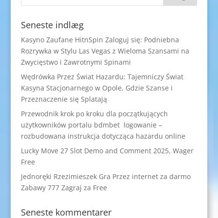
Seneste indlæg
Kasyno Zaufane HitnSpin Zaloguj się: Podniebna
Rozrywka w Stylu Las Vegas z Wieloma Szansami na
Zwycięstwo i Zawrotnymi Spinami
Wędrówka Przez Świat Hazardu: Tajemniczy Świat
Kasyna Stacjonarnego w Opole, Gdzie Szanse i
Przeznaczenie się Splatają
Przewodnik krok po kroku dla początkujących
użytkowników portalu bdmbet logowanie –
rozbudowana instrukcja dotycząca hazardu online
Lucky Move 27 Slot Demo and Comment 2025, Wager
Free
Jednoręki Rzezimieszek Gra Przez internet za darmo
Zabawy 777 Zagraj za Free
Seneste kommentarer