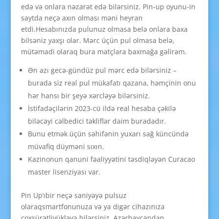
edə və onlara nəzarət edə bilərsiniz. Pin-up oyunu-in
saytda neçə axın olması məni heyran
etdi.Hesabınızda pulunuz olmasa belə onlara baxa
bilsəniz yaxşı olar. Mərc üçün pul olmasa belə,
mütəmadi olaraq bura matçlara baxmağa gəlirəm.
Ən azı gecə-gündüz pul mərc edə bilərsiniz –
burada siz real pul mükafatı qazana, həmçinin onu
hər hansı bir şeyə xərcləyə bilərsiniz.
İstifadəçilərin 2023-cü ildə real hesaba çəkilə
biləcəyi cəlbedici təkliflər daim buradadır.
Bunu etmək üçün səhifənin yuxarı sağ küncündə
müvafiq düyməni sıxın.
Kazinonun qanuni fəaliyyətini təsdiqləyən Curacao
master lisenziyası var.
Pin Up’ıbir neçə saniyəyə pulsuz
olaraqsmartfonunuza və ya digər cihazınıza
çoxsürətliyükləyə bilərsiniz. Azərbaycandan