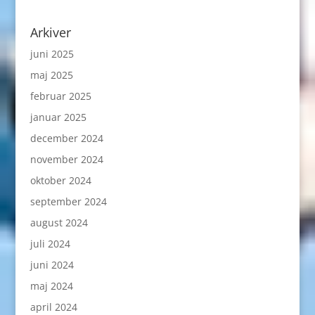
Arkiver
juni 2025
maj 2025
februar 2025
januar 2025
december 2024
november 2024
oktober 2024
september 2024
august 2024
juli 2024
juni 2024
maj 2024
april 2024