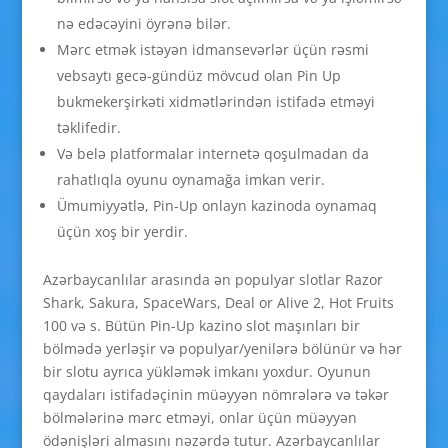
nə edəcəyini öyrənə bilər.
Mərc etmək istəyən idmansevərlər üçün rəsmi
vebsaytı gecə-gündüz mövcud olan Pin Up
bukmekerşirkəti xidmətlərindən istifadə etməyi
təklifedir.
Və belə platformalar internetə qoşulmadan da
rahatlıqla oyunu oynamağa imkan verir.
Ümumiyyətlə, Pin-Up onlayn kazinoda oynamaq
üçün xoş bir yerdir.
Azərbaycanlılar arasında ən populyar slotlar Razor
Shark, Sakura, SpaceWars, Deal or Alive 2, Hot Fruits
100 və s. Bütün Pin-Up kazino slot maşınları bir
bölmədə yerləşir və populyar/yenilərə bölünür və hər
bir slotu ayrıca yükləmək imkanı yoxdur. Oyunun
qaydaları istifadəçinin müəyyən nömrələrə və təkər
bölmələrinə mərc etməyi, onlar üçün müəyyən
ödənişləri almasını nəzərdə tutur. Azərbaycanlılar