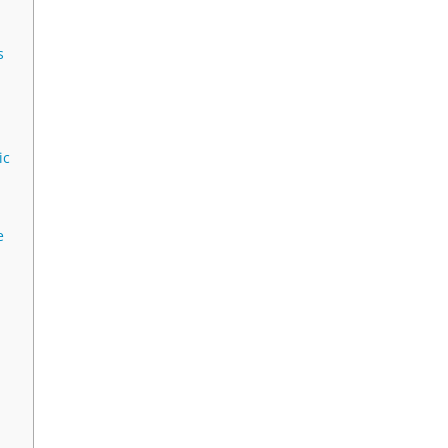
s
ic
e