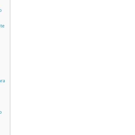
o
ite
ara
p