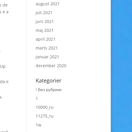
august 2021
s de
s e a
juli 2021
juni 2021
maj 2021
april 2021
marts 2021
o
januar 2021
december 2020
-Up
Kategorier
ida e
! Без рубрики
a,
1
10000_ru
11275_ru
1w