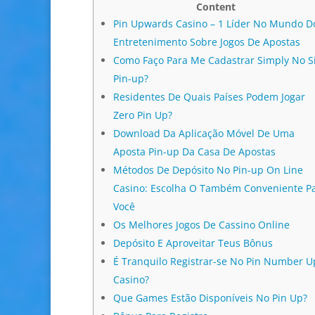
Content
Pin Upwards Casino – 1 Líder No Mundo D
Entretenimento Sobre Jogos De Apostas
Como Faço Para Me Cadastrar Simply No S
Pin-up?
Residentes De Quais Países Podem Jogar
Zero Pin Up?
Download Da Aplicação Móvel De Uma
Aposta Pin-up Da Casa De Apostas
Métodos De Depósito No Pin-up On Line
Casino: Escolha O Também Conveniente P
Você
Os Melhores Jogos De Cassino Online
Depósito E Aproveitar Teus Bônus
É Tranquilo Registrar-se No Pin Number U
Casino?
Que Games Estão Disponíveis No Pin Up?