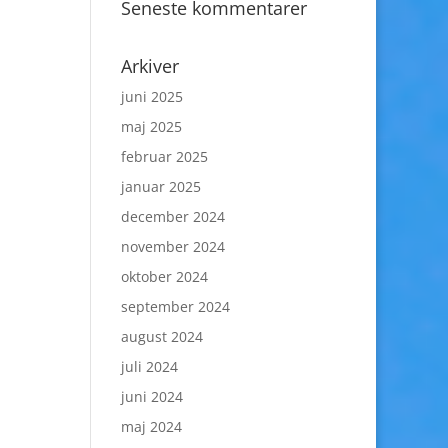
Seneste kommentarer
Arkiver
juni 2025
maj 2025
februar 2025
januar 2025
december 2024
november 2024
oktober 2024
september 2024
august 2024
juli 2024
juni 2024
maj 2024