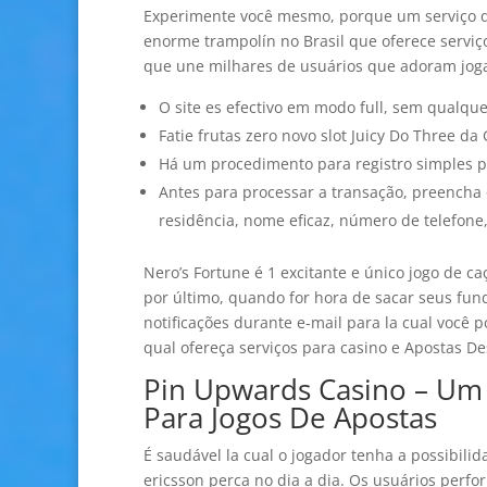
Experimente você mesmo, porque um serviço de
enorme trampolín no Brasil que oferece serviç
que une milhares de usuários que adoram joga
O site es efectivo em modo full, sem qualqu
Fatie frutas zero novo slot Juicy Do Three d
Há um procedimento para registro simples pa
Antes para processar a transação, preencha os
residência, nome eficaz, número de telefone
Nero’s Fortune é 1 excitante e único jogo de c
por último, quando for hora de sacar seus fu
notificações durante e-mail para la cual voc
qual ofereça serviços para casino e Apostas Des
Pin Upwards Casino – Um
Para Jogos De Apostas
É saudável la cual o jogador tenha a possibili
ericsson perca no dia a dia. Os usuários perfo