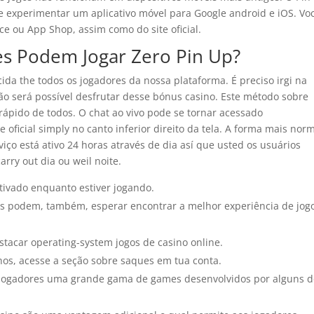
e experimentar um aplicativo móvel para Google android e iOS. Vo
e ou App Shop, assim como do site oficial.
es Podem Jogar Zero Pin Up?
da the todos os jogadores da nossa plataforma. É preciso irgi na
não será possível desfrutar desse bónus casino. Este método sobre
ápido de todos. O chat ao vivo pode se tornar acessado
oficial simply no canto inferior direito da tela. A forma mais nor
iço está ativo 24 horas através de dia así que usted os usuários
rry out dia ou weil noite.
otivado enquanto estiver jogando.
es podem, também, esperar encontrar a melhor experiência de jog
stacar operating-system jogos de casino online.
os, acesse a seção sobre saques em tua conta.
s jogadores uma grande gama de games desenvolvidos por alguns d