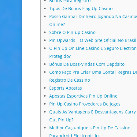
Bônus Para Registro
Tipos De Bônus Flag Up Casino
Posso Ganhar Dinheiro Jogando Na Casino
Online?
Sobre O Pin-up Casino
Pin Upwards – O Web Site Oficial No Brasil
O Pin Up On Line Casino É Seguro Electron
Protegido?
Bônus De Boas-vindas Com Depósito
Como Faço Pra Criar Uma Conta? Regras D
Registro De Cassino
Esports Apostas
Apostas Esportivas Pin Up Online
Pin Up Casino Provedores De Jogos
Quais As Vantagens E Desvantagens Carry
Out Pin Up?
Melhor Caça-níqueis Pin Up De Cassino
Parandroid Electronic Ios