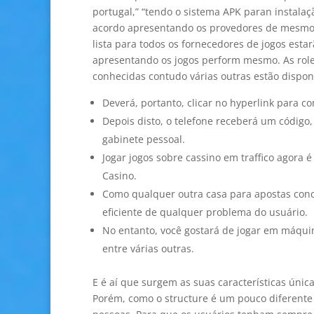
portugal,” “tendo o sistema APK paran instala
acordo apresentando os provedores de mesmos.
lista para todos os fornecedores de jogos estar
apresentando os jogos perform mesmo. As role
conhecidas contudo várias outras estão disponí
Deverá, portanto, clicar no hyperlink para co
Depois disto, o telefone receberá um código,
gabinete pessoal.
Jogar jogos sobre cassino em traffico agora 
Casino.
Como qualquer outra casa para apostas conce
eficiente de qualquer problema do usuário.
No entanto, você gostará de jogar em máquin
entre várias outras.
E é aí que surgem as suas características úni
Porém, como o structure é um pouco diferente