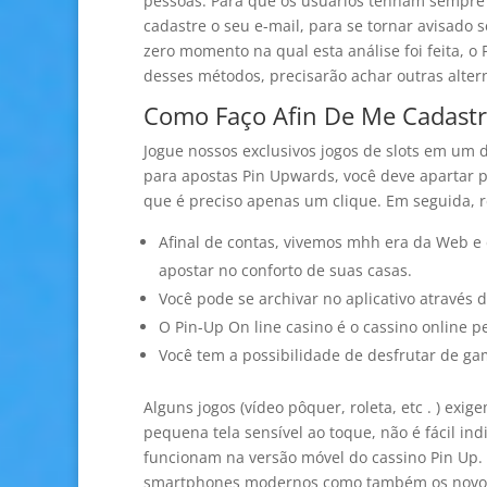
pessoas. Para que os usuários tenham sempre
cadastre o seu e-mail, para se tornar avisado
zero momento na qual esta análise foi feita, o
desses métodos, precisarão achar outras alter
Como Faço Afin De Me Cadastra
Jogue nossos exclusivos jogos de slots em um
para apostas Pin Upwards, você deve apartar pa
que é preciso apenas um clique. Em seguida, 
Afinal de contas, vivemos mhh era da Web e 
apostar no conforto de suas casas.
Você pode se archivar no aplicativo através 
O Pin-Up On line casino é o cassino online p
Você tem a possibilidade de desfrutar de gam
Alguns jogos (vídeo pôquer, roleta, etc . ) ex
pequena tela sensível ao toque, não é fácil i
funcionam na versão móvel do cassino Pin Up. 
smartphones modernos como também os novos j