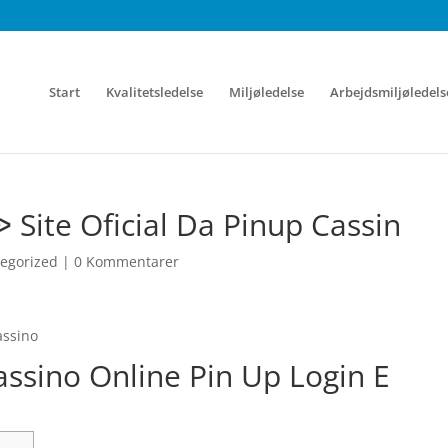
Start
Kvalitetsledelse
Miljøledelse
Arbejdsmiljøledels
ᐉ Site Oficial Da Pinup Cassin
egorized
|
0 Kommentarer
assino
Cassino Online Pin Up Login E