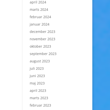
april 2024
marts 2024
februar 2024
januar 2024
december 2023
november 2023
oktober 2023
september 2023
august 2023
juli 2023
juni 2023
maj 2023
april 2023
marts 2023
februar 2023