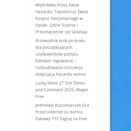
Wędrówka Przez Świat
Hazardu: Tajemniczy Świat
Kasyna Stacjonarnego w
Opole, Gdzie Szanse i
Przeznaczenie się Splatają
Przewodnik krok po kroku
dla początkujących
użytkowników portalu
bdmbet logowanie –
rozbudowana instrukcja
dotycząca hazardu online
Lucky Move 27 Slot Demo
and Comment 2025, Wager
Free
Jednoręki Rzezimieszek Gra
Przez internet za darmo
Zabawy 777 Zagraj za Free