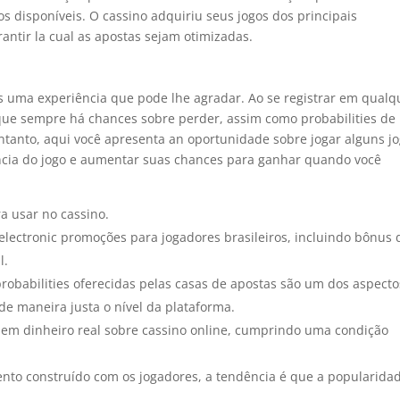
os disponíveis. O cassino adquiriu seus jogos dos principais
ntir la cual as apostas sejam otimizadas.
es uma experiência que pode lhe agradar. Ao se registrar em qualq
que sempre há chances sobre perder, assim como probabilities de
ntanto, aqui você apresenta an oportunidade sobre jogar alguns j
sência do jogo e aumentar suas chances para ganhar quando você
ra usar no cassino.
electronic promoções para jogadores brasileiros, incluindo bônus 
l.
probabilities oferecidas pelas casas de apostas são um dos aspecto
e maneira justa o nível da plataforma.
 em dinheiro real sobre cassino online, cumprindo uma condição
to construído com os jogadores, a tendência é que a popularida