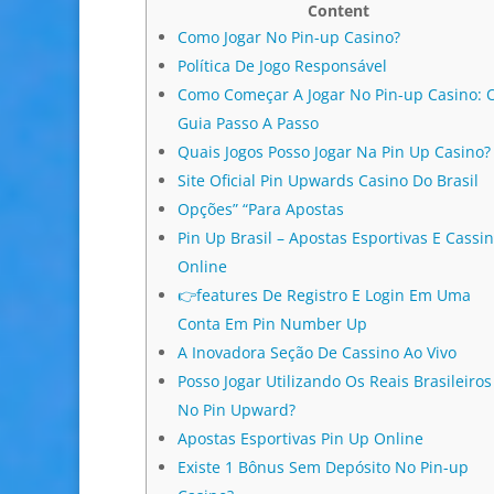
Content
Como Jogar No Pin-up Casino?
Política De Jogo Responsável
Como Começar A Jogar No Pin-up Casino: 
Guia Passo A Passo
Quais Jogos Posso Jogar Na Pin Up Casino?
Site Oficial Pin Upwards Casino Do Brasil
Opções” “Para Apostas
Pin Up Brasil – Apostas Esportivas E Cassi
Online
👉features De Registro E Login Em Uma
Conta Em Pin Number Up
A Inovadora Seção De Cassino Ao Vivo
Posso Jogar Utilizando Os Reais Brasileiros
No Pin Upward?
Apostas Esportivas Pin Up Online
Existe 1 Bônus Sem Depósito No Pin-up