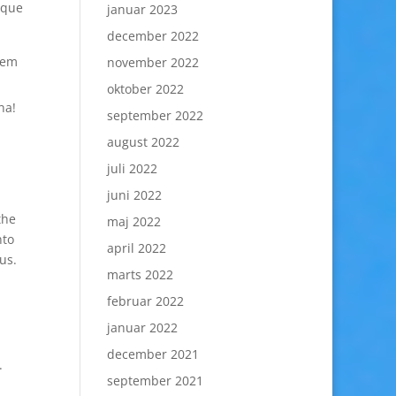
 que
januar 2023
december 2022
tem
november 2022
oktober 2022
na!
september 2022
august 2022
juli 2022
juni 2022
the
maj 2022
nto
april 2022
us.
marts 2022
februar 2022
januar 2022
december 2021
.
september 2021