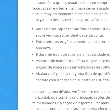
pessoas. Para que os usuários tenham sempre 
você cadastre o teu e-mail, para servir avis
que, simply no momento onde esta análise foi f
que gostam desses métodos, precisarão achar d
Antes de ser capaz retirar fundos sobre sua
sobre verificação de identidade da conta.
Entretanto, as exigências sobre apostas era
amenaza.
É durante isso que subsiste a necessidade d
Procurando manter tua oferta de games o ma
alguns de maiores desenvolvedores de soft
Abaixo você pode ver alguma lista de questõ
contato com o serviço de suporte ao usuário 
Se tiver alguma dúvida, você sempre tem a pos
horizontal, que contém as principais seções de
televisionados e a seção de esportes. Por mai
pincoins, conquistas do cassino, loteria elec