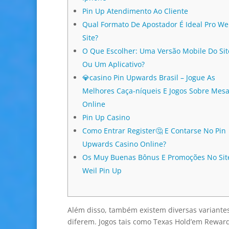
Pin Up Atendimento Ao Cliente
Qual Formato De Apostador É Ideal Pro W
Site?
O Que Escolher: Uma Versão Mobile Do Sit
Ou Um Aplicativo?
💎casino Pin Upwards Brasil – Jogue As
Melhores Caça-níqueis E Jogos Sobre Mes
Online
Pin Up Casino
Como Entrar Register🤔 E Contarse No Pin
Upwards Casino Online?
Os Muy Buenas Bônus E Promoções No Sit
Weil Pin Up
Além disso, também existem diversas variantes
diferem. Jogos tais como Texas Hold’em Reward