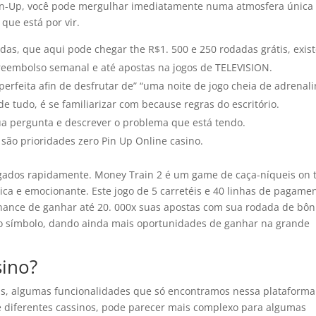
Pin-Up, você pode mergulhar imediatamente numa atmosfera única
 que está por vir.
ndas, que aqui pode chegar the R$1. 500 e 250 rodadas grátis, exis
reembolso semanal e até apostas na jogos de TELEVISION.
perfeita afin de desfrutar de” “uma noite de jogo cheia de adrenali
de tudo, é se familiarizar com because regras do escritório.
sua pergunta e descrever o problema que está tendo.
são prioridades zero Pin Up Online casino.
regados rapidamente. Money Train 2 é um game de caça-níqueis on 
ca e emocionante. Este jogo de 5 carretéis e 40 linhas de pagame
chance de ganhar até 20. 000x suas apostas com sua rodada de bôn
ro símbolo, dando ainda mais oportunidades de ganhar na grande
sino?
cas, algumas funcionalidades que só encontramos nessa plataforma
 diferentes cassinos, pode parecer mais complexo para algumas