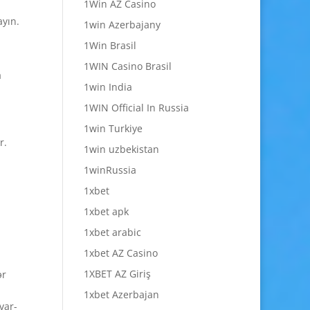
1Win AZ Casino
ayın.
1win Azerbajany
1Win Brasil
1WIN Casino Brasil
a
1win India
1WIN Official In Russia
1win Turkiye
r.
1win uzbekistan
1winRussia
1xbet
1xbet apk
1xbet arabic
1xbet AZ Casino
1XBET AZ Giriş
ər
1xbet Azerbajan
var-