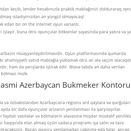
tdan keçib, lender hesabınızla praktik məbləğinizi dolduraraq oyn
udmaq istədiyinizdən ən yüngül olmayacaq!
 edən bir on the internet oyun variantı.
i işləyir, buna ötrü oyunçular bitkoinlər sayəsində para yatıra və y
umarbazın müəyyənləşdirilməsidir. Oyun platformasında qumarda
bı əhəmiyyətli vahid məbləğlə yükləmək ötrü ən əla seçim olacaqdı
edir, həm də yarışlarda iştirak edir. Əlavə tabda ən daha verilən
Q bölməsi mülk.
 Rəsmi Azerbaycan Bukmeker Kontoru
da və özbəkistandan Azərbaycana regionu ard qaytara və qurğuları
ayda bir dəfə oyunçular ərizənin yenilənməsi ilə qarşılaşırlar.
aydalı vasitələr və bölmələrin əlavəsinə miqdar müxtəlif yenilikl
məsi haqqında elan almaq üçün sadəcə proqramı işə salın və təzə
şi görəcəksiniz. Bəzən oyunçu yeniləmədən çəkinmə edə bilər, ancaq 