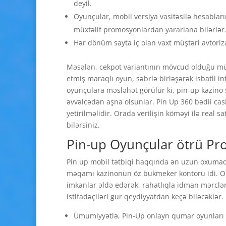
deyil.
Oyunçular, mobil versiya vasitəsilə hesabları
müxtəlif promosyonlardan yararlana bilərlər
Hər dönüm sayta iç olan vaxt müştəri avtoriz
Məsələn, cekpot variantının mövcud olduğu müxtəl
etmiş maraqlı oyun, səbrlə birləşərək isbatli in
oyunçulara məsləhət görülür ki, pin-up kazino
əvvəlcədən aşna olsunlar. Pin Up 360 bədii cas
yetirilməlidir. Orada verilişin köməyi ilə real 
bilərsiniz.
Pin-up Oyunçular ötrü P
Pin up mobil tətbiqi haqqında ən uzun oxumaq 
məqamı kazinonun öz bukmeker kontoru idi. On
imkanlar əldə edərək, rahatlıqla idman mərclər
istifadəçiləri gur qeydiyyatdan keçə biləcəklər.
Ümumiyyətlə, Pin-Up onlayn qumar oyunları 