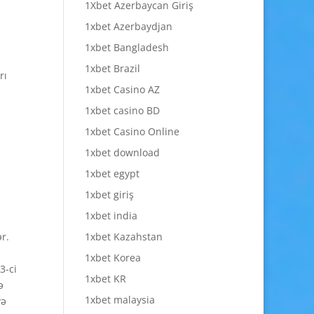
1Xbet Azerbaycan Giriş
1xbet Azerbaydjan
1xbet Bangladesh
1xbet Brazil
rı
1xbet Casino AZ
1xbet casino BD
1xbet Casino Online
1xbet download
1xbet egypt
1xbet giriş
1xbet india
r.
1xbet Kazahstan
1xbet Korea
3-ci
1xbet KR
ə
1xbet malaysia
və