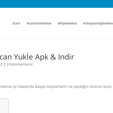
Start
Kvalitetsledelse
Miljøledelse
Arbejdsmiljøledels
can Yukle Apk & Indir
AZ
|
0 Kommentarer
rəetmə işi haqqında başqa müştərilərin nə yazdığını özünüz üçün