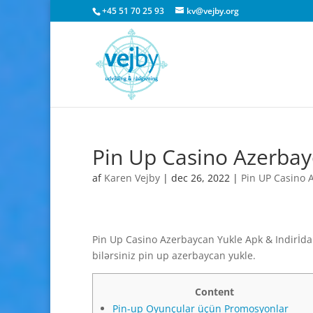
+45 51 70 25 93
kv@vejby.org
Pin Up Casino Azerbay
af
Karen Vejby
|
dec 26, 2022
|
Pin UP Casino 
Pin Up Casino Azerbaycan Yukle Apk & Indir
İda
bilərsiniz pin up azerbaycan yukle.
Content
Pin-up Oyunçular üçün Promosyonlar