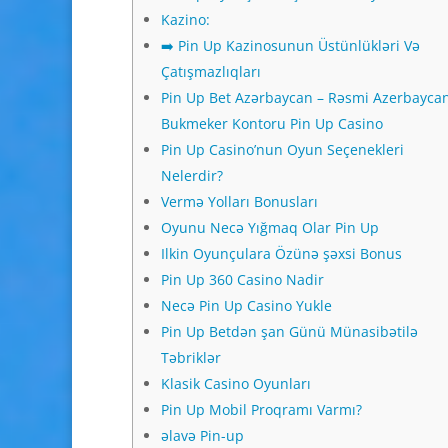
Kazino:
➡️ Pin Up Kazinosunun Üstünlükləri Və
Çatışmazlıqları
Pin Up Bet Azərbaycan – Rəsmi Azerbayca
Bukmeker Kontoru Pin Up Casino
Pin Up Casino’nun Oyun Seçenekleri
Nelerdir?
Vermə Yolları Bonusları
Oyunu Necə Yığmaq Olar Pin Up
Ilkin Oyunçulara Özünə şəxsi Bonus
Pin Up 360 Casino Nadir
Necə Pin Up Casino Yukle
Pin Up Betdən şan Günü Münasibətilə
Təbriklər
Klasik Casino Oyunları
Pin Up Mobil Proqramı Varmı?
əlavə Pin-up