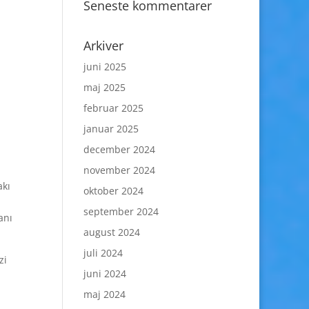
Seneste kommentarer
Arkiver
juni 2025
maj 2025
februar 2025
januar 2025
december 2024
november 2024
akı
oktober 2024
september 2024
anı
august 2024
juli 2024
zi
juni 2024
maj 2024