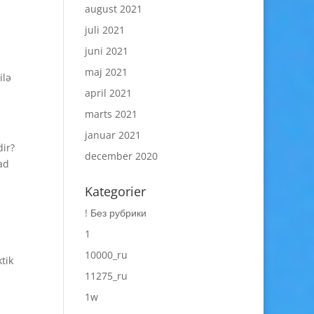
august 2021
juli 2021
juni 2021
maj 2021
ilə
april 2021
marts 2021
januar 2021
ir?
december 2020
ad
m
Kategorier
! Без рубрики
1
10000_ru
tik
11275_ru
1w