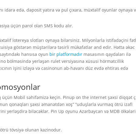
nı idarə edə, dəposit yatıra və pul çıxara, müxtəlif oyunlar oynaya 
.
asiya üçün parol olan SMS kodu alır.
if lotereya slotları oynaya bilərsiniz. Milyonlarla istifadəçini fət
tuisiya göstərən müştərilərə təsirli mükafatlar and edir. Hətta əkəc
 saytındakı hansısa oyun
bir platformadır
masasının qaydaları ilə
ino bölməsində yerləşən rulet versiyasına xüsusi hörmətcillik
satıcının işini izləyə və casinonun ab-havanı düz evdə ehtiras edə
romosyonlar
üçün Mobil səhifəmizə keçin. Pinup on the internet şəxsi diqqət 
un qonaqları şəxsi əmanətdən xoş” “uduşlarla vurmaq ötrü izafi
ini yerləşdirə biləcəklər. Pin Up oyunu Azərbaycan və MDB ölkələr
ötrü tövsiyə olunan kazinodur.