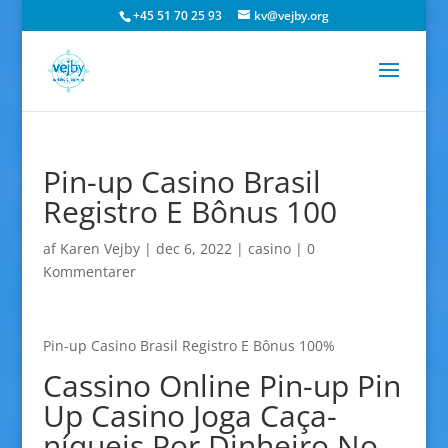
+45 51 70 25 93
kv@vejby.org
Pin-up Casino Brasil
Registro E Bônus 100
af
Karen Vejby
|
dec 6, 2022
|
casino
|
0
Kommentarer
Pin-up Casino Brasil Registro E Bônus 100%
Cassino Online Pin-up Pin
Up Casino Joga Caça-
níqueis Por Dinheiro No