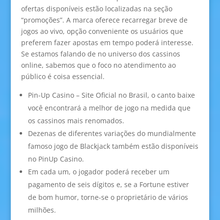
ofertas disponíveis estão localizadas na seção
“promoções”. A marca oferece recarregar breve de
jogos ao vivo, opção conveniente os usuários que
preferem fazer apostas em tempo poderá interesse.
Se estamos falando de no universo dos cassinos
online, sabemos que o foco no atendimento ao
público é coisa essencial.
Pin-Up Casino – Site Oficial no Brasil, o canto baixe
você encontrará a melhor de jogo na medida que
os cassinos mais renomados.
Dezenas de diferentes variações do mundialmente
famoso jogo de Blackjack também estão disponíveis
no PinUp Casino.
Em cada um, o jogador poderá receber um
pagamento de seis dígitos e, se a Fortune estiver
de bom humor, torne-se o proprietário de vários
milhões.