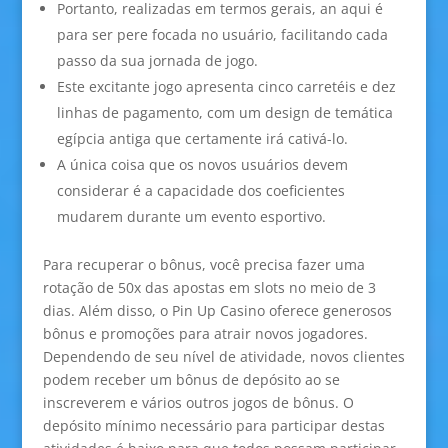
Portanto, realizadas em termos gerais, an aqui é
para ser pere focada no usuário, facilitando cada
passo da sua jornada de jogo.
Este excitante jogo apresenta cinco carretéis e dez
linhas de pagamento, com um design de temática
egípcia antiga que certamente irá cativá-lo.
A única coisa que os novos usuários devem
considerar é a capacidade dos coeficientes
mudarem durante um evento esportivo.
Para recuperar o bônus, você precisa fazer uma
rotação de 50x das apostas em slots no meio de 3
dias. Além disso, o Pin Up Casino oferece generosos
bônus e promoções para atrair novos jogadores.
Dependendo de seu nível de atividade, novos clientes
podem receber um bônus de depósito ao se
inscreverem e vários outros jogos de bônus. O
depósito mínimo necessário para participar destas