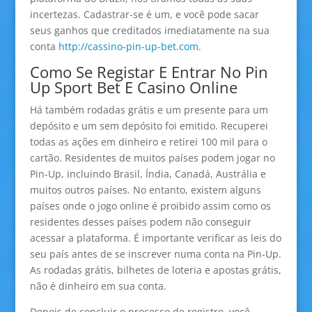
incertezas. Cadastrar-se é um, e você pode sacar
seus ganhos que creditados imediatamente na sua
conta
http://cassino-pin-up-bet.com
.
Como Se Registar E Entrar No Pin
Up Sport Bet E Casino Online
Há também rodadas grátis e um presente para um
depósito e um sem depósito foi emitido. Recuperei
todas as ações em dinheiro e retirei 100 mil para o
cartão. Residentes de muitos países podem jogar no
Pin-Up, incluindo Brasil, Índia, Canadá, Austrália e
muitos outros países. No entanto, existem alguns
países onde o jogo online é proibido assim como os
residentes desses países podem não conseguir
acessar a plataforma. É importante verificar as leis do
seu país antes de se inscrever numa conta na Pin-Up.
As rodadas grátis, bilhetes de loteria e apostas grátis,
não é dinheiro em sua conta.
Depois de concluir o processo de registro, você