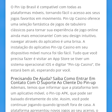
O Pin Up Brasil é compatível com todas as
plataformas móveis, tornando fácil o acesso aos seus
jogos favoritos em movimento. Pin-Up Casino oferece
uma seleção fantástica de jogos de tabuleiro
clássicos para tornar sua experiência de jogo online
ainda mais emocionante! Com seu design intuitivo,
navegar através do aplicativo é uma brisa. A
instalação do aplicativo Pin-Up Casino em seu
dispositivo móvel nunca foi tão fácil. Tudo que você
precisa fazer é visitar an App Store se tiver um
sistema operacional iOS e digitar “Pin-Up Casino”, Ele
estará bem ali, esperando por você.
Precisando De Ajuda? Saiba Como Entrar Em
Contato Com O Suporte Ao Cliente Do Pin-up
Ademais, temos que informar que a plataforma tem
um aplicativo móvel, o Pin-Up APK, que pode ser
baixado diretamente do site. Assim, você pode
continuar jogando quando igrosoft fora de casa. A
plataforma apresentou novos jogos ao seu acervo, o