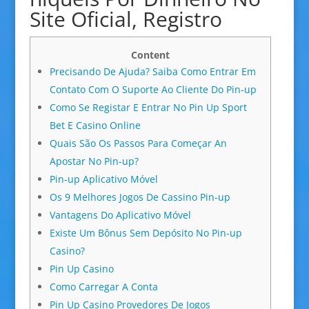
Site Oficial, Registro
Content
Precisando De Ajuda? Saiba Como Entrar Em
Contato Com O Suporte Ao Cliente Do Pin-up
Como Se Registar E Entrar No Pin Up Sport
Bet E Casino Online
Quais São Os Passos Para Começar An
Apostar No Pin-up?
Pin-up Aplicativo Móvel
Os 9 Melhores Jogos De Cassino Pin-up
Vantagens Do Aplicativo Móvel
Existe Um Bônus Sem Depósito No Pin-up
Casino?
Pin Up Casino
Como Carregar A Conta
Pin Up Casino Provedores De Jogos