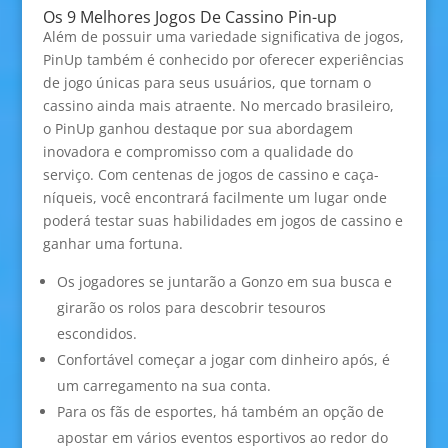
Os 9 Melhores Jogos De Cassino Pin-up
Além de possuir uma variedade significativa de jogos,
PinUp também é conhecido por oferecer experiências
de jogo únicas para seus usuários, que tornam o
cassino ainda mais atraente. No mercado brasileiro,
o PinUp ganhou destaque por sua abordagem
inovadora e compromisso com a qualidade do
serviço. Com centenas de jogos de cassino e caça-
níqueis, você encontrará facilmente um lugar onde
poderá testar suas habilidades em jogos de cassino e
ganhar uma fortuna.
Os jogadores se juntarão a Gonzo em sua busca e
girarão os rolos para descobrir tesouros
escondidos.
Confortável começar a jogar com dinheiro após, é
um carregamento na sua conta.
Para os fãs de esportes, há também an opção de
apostar em vários eventos esportivos ao redor do