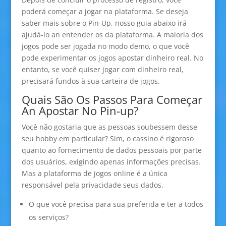
poderá começar a jogar na plataforma. Se deseja
saber mais sobre o Pin-Up, nosso guia abaixo irá
ajudá-lo an entender os da plataforma. A maioria dos
jogos pode ser jogada no modo demo, o que você
pode experimentar os jogos apostar dinheiro real. No
entanto, se você quiser jogar com dinheiro real,
precisará fundos à sua carteira de jogos.
Quais São Os Passos Para Começar
An Apostar No Pin-up?
Você não gostaria que as pessoas soubessem desse
seu hobby em particular? Sim, o cassino é rigoroso
quanto ao fornecimento de dados pessoais por parte
dos usuários, exigindo apenas informações precisas.
Mas a plataforma de jogos online é a única
responsável pela privacidade seus dados.
O que você precisa para sua preferida e ter a todos
os serviços?