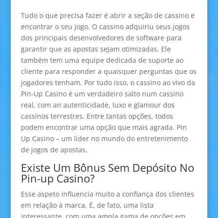
Tudo o que precisa fazer é abrir a seção de cassino e
encontrar o seu jogo. O cassino adquiriu seus jogos
dos principais desenvolvedores de software para
garantir que as apostas sejam otimizadas. Ele
também tem uma equipe dedicada de suporte ao
cliente para responder a quaisquer perguntas que os
jogadores tenham. Por tudo isso, o cassino ao vivo da
Pin-Up Casino é um verdadeiro salto num cassino
real, com an autenticidade, luxo e glamour dos
cassinos terrestres. Entre tantas opções, todos
podem encontrar uma opção que mais agrada. Pin
Up Casino – um líder no mundo do entretenimento
de jogos de apostas.
Existe Um Bônus Sem Depósito No
Pin-up Casino?
Esse aspeto influencia muito a confiança dos clientes
em relação à marca. É, de fato, uma lista
interessante, com uma ampla gama de opções em