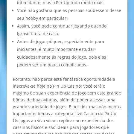
intimidante, mas o Pin-Up tudo muito mais.
Você não gostaria que as pessoas soubessem desse
seu hobby em particular?
Assim, você pode continuar jogando quando
igrosoft fora de casa.
Antes de jogar pôquer, especialmente para
iniciantes, é muito importante estudar
cuidadosamente as regras do jogo, pois elas
podem ser um pouco complicadas.
Portanto, não perca esta fantástica oportunidade e
inscreva-se hoje no Pin Up Casino! Você terá o
máximo de suan experiência de jogo com este grande
bônus de boas-vindas, além de poder acessar uma
grande variedade de jogos. E por fim, mas não menos
importante, temos a categoria Live Casino do PinUp.
Os jogos ao vivo visam replicar an experiência dos
cassinos físicos e são ideais para jogadores que