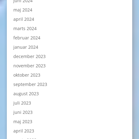
juni 2024
maj 2024
april 2024
marts 2024
februar 2024
januar 2024
december 2023
november 2023
oktober 2023
september 2023
august 2023
juli 2023
juni 2023
maj 2023
april 2023