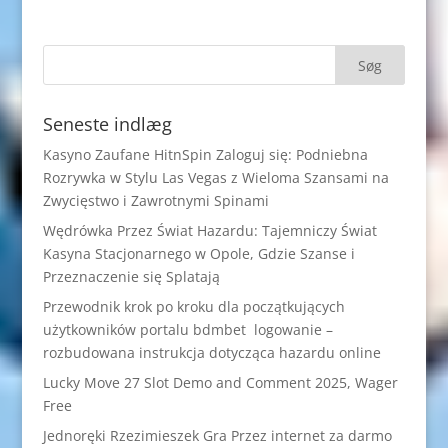
Seneste indlæg
Kasyno Zaufane HitnSpin Zaloguj się: Podniebna
Rozrywka w Stylu Las Vegas z Wieloma Szansami na
Zwycięstwo i Zawrotnymi Spinami
Wędrówka Przez Świat Hazardu: Tajemniczy Świat
Kasyna Stacjonarnego w Opole, Gdzie Szanse i
Przeznaczenie się Splatają
Przewodnik krok po kroku dla początkujących
użytkowników portalu bdmbet logowanie –
rozbudowana instrukcja dotycząca hazardu online
Lucky Move 27 Slot Demo and Comment 2025, Wager
Free
Jednoręki Rzezimieszek Gra Przez internet za darmo