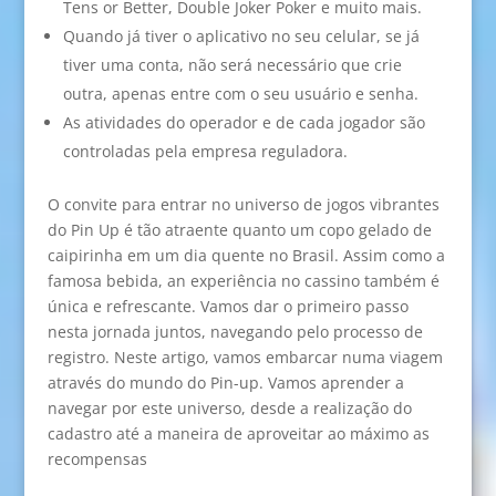
Tens or Better, Double Joker Poker e muito mais.
Quando já tiver o aplicativo no seu celular, se já
tiver uma conta, não será necessário que crie
outra, apenas entre com o seu usuário e senha.
As atividades do operador e de cada jogador são
controladas pela empresa reguladora.
O convite para entrar no universo de jogos vibrantes
do Pin Up é tão atraente quanto um copo gelado de
caipirinha em um dia quente no Brasil. Assim como a
famosa bebida, an experiência no cassino também é
única e refrescante. Vamos dar o primeiro passo
nesta jornada juntos, navegando pelo processo de
registro. Neste artigo, vamos embarcar numa viagem
através do mundo do Pin-up. Vamos aprender a
navegar por este universo, desde a realização do
cadastro até a maneira de aproveitar ao máximo as
recompensas