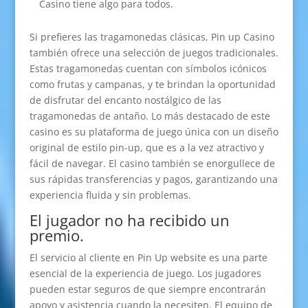
Casino tiene algo para todos.
Si prefieres las tragamonedas clásicas, Pin up Casino
también ofrece una selección de juegos tradicionales.
Estas tragamonedas cuentan con símbolos icónicos
como frutas y campanas, y te brindan la oportunidad
de disfrutar del encanto nostálgico de las
tragamonedas de antaño. Lo más destacado de este
casino es su plataforma de juego única con un diseño
original de estilo pin-up, que es a la vez atractivo y
fácil de navegar. El casino también se enorgullece de
sus rápidas transferencias y pagos, garantizando una
experiencia fluida y sin problemas.
El jugador no ha recibido un
premio.
El servicio al cliente en Pin Up website es una parte
esencial de la experiencia de juego. Los jugadores
pueden estar seguros de que siempre encontrarán
apoyo y asistencia cuando la necesiten. El equipo de