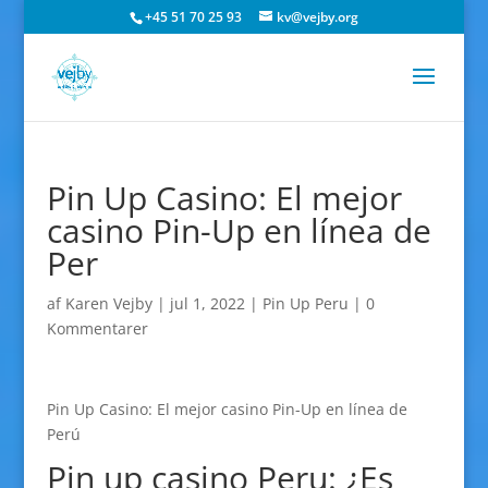
+45 51 70 25 93
kv@vejby.org
Pin Up Casino: El mejor
casino Pin-Up en línea de
Per
af
Karen Vejby
|
jul 1, 2022
|
Pin Up Peru
|
0
Kommentarer
Pin Up Casino: El mejor casino Pin-Up en línea de
Perú
Pin up casino Peru: ¿Es