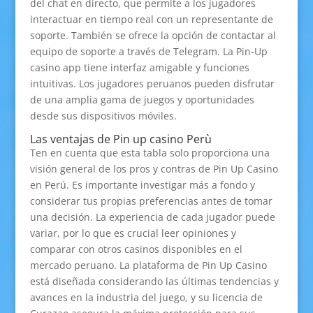
del chat en directo, que permite a los jugadores
interactuar en tiempo real con un representante de
soporte. También se ofrece la opción de contactar al
equipo de soporte a través de Telegram. La Pin-Up
casino app tiene interfaz amigable y funciones
intuitivas. Los jugadores peruanos pueden disfrutar
de una amplia gama de juegos y oportunidades
desde sus dispositivos móviles.
Las ventajas de Pin up casino Perù
Ten en cuenta que esta tabla solo proporciona una
visión general de los pros y contras de Pin Up Casino
en Perú. Es importante investigar más a fondo y
considerar tus propias preferencias antes de tomar
una decisión. La experiencia de cada jugador puede
variar, por lo que es crucial leer opiniones y
comparar con otros casinos disponibles en el
mercado peruano. La plataforma de Pin Up Casino
está diseñada considerando las últimas tendencias y
avances en la industria del juego, y su licencia de