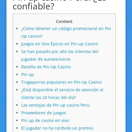
confiable?
Content
¿Cómo obtener un código promocional en Pin
Up casino?
Juegos en Vivo Épicos en Pin-up Casino
Se han pasado por alto los intentos del
jugador de autoexcluirse.
Reseña de Pin-Up Casino
Pin up
Tragaperras populares en Pin-Up Casino
¿Está disponible el servicio de atención al
cliente las 24 horas del día?
Las ventajas de Pin up casino Perù
Proveedores de juegos
Pin up de casino en vivo
El jugador no ha recibido un premio.