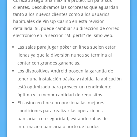
Curazao asegura la máxima protección para sus
clientes. Descubramos las sorpresas que aguardan
tanto a los nuevos clientes como a los usuarios
habituales de Pin Up Casino en esta revisión
detallada. Sí, puede cambiar su dirección de correo
electrónico en la sección “Mi perfil” del sitio web.
Las salas para jugar póker en línea suelen estar
llenas ya que la diversión nunca se termina al
contar con grandes ganancias.
Los dispositivos Android poseen la garantía de
tener una instalación básica y rápida, la aplicación
está optimizada para proveer un rendimiento
óptimo y la menor cantidad de requisitos.
El casino en línea proporciona las mejores
condiciones para realizar las operaciones
bancarias con seguridad, evitando robos de
información bancaria o hurto de fondos.