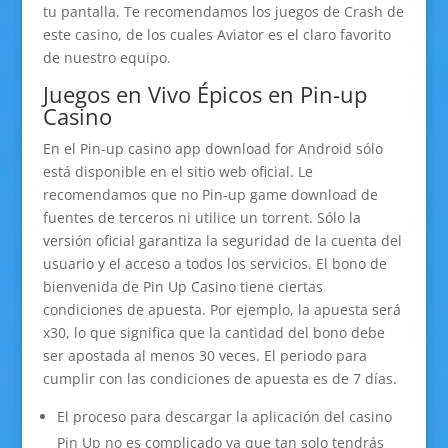
tu pantalla. Te recomendamos los juegos de Crash de
este casino, de los cuales Aviator es el claro favorito
de nuestro equipo.
Juegos en Vivo Épicos en Pin-up
Casino
En el Pin-up casino app download for Android sólo
está disponible en el sitio web oficial. Le
recomendamos que no Pin-up game download de
fuentes de terceros ni utilice un torrent. Sólo la
versión oficial garantiza la seguridad de la cuenta del
usuario y el acceso a todos los servicios. El bono de
bienvenida de Pin Up Casino tiene ciertas
condiciones de apuesta. Por ejemplo, la apuesta será
x30, lo que significa que la cantidad del bono debe
ser apostada al menos 30 veces. El periodo para
cumplir con las condiciones de apuesta es de 7 días.
El proceso para descargar la aplicación del casino
Pin Up no es complicado ya que tan solo tendrás