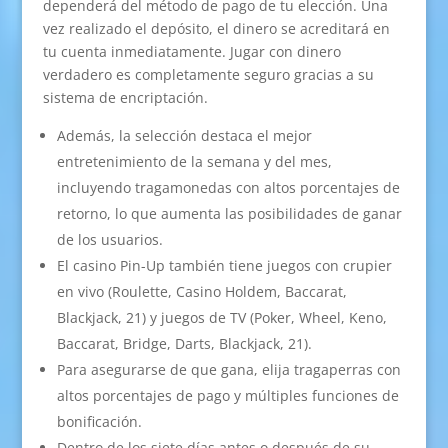
dependerá del método de pago de tu elección. Una
vez realizado el depósito, el dinero se acreditará en
tu cuenta inmediatamente. Jugar con dinero
verdadero es completamente seguro gracias a su
sistema de encriptación.
Además, la selección destaca el mejor
entretenimiento de la semana y del mes,
incluyendo tragamonedas con altos porcentajes de
retorno, lo que aumenta las posibilidades de ganar
de los usuarios.
El casino Pin-Up también tiene juegos con crupier
en vivo (Roulette, Casino Holdem, Baccarat,
Blackjack, 21) y juegos de TV (Poker, Wheel, Keno,
Baccarat, Bridge, Darts, Blackjack, 21).
Para asegurarse de que gana, elija tragaperras con
altos porcentajes de pago y múltiples funciones de
bonificación.
Dentro de los siete días antes o después de su