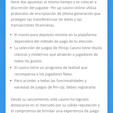
tiene dos apuestas al mismo tiempo y se colocan a
discreción del jugador. Pin up casino online utiliza
protocolos de encriptación de última generación que
protegen las transferencias de datos y las
transacciones financieras.
El monto para depósito mínimo en la plataforma
dependerá del método de pago de tu elección.
La selección de juegos de PinUp Casino tiene títulos
clásicos y modernos que atraerán a jugadores de
todos los gustos.
El casino tiene un programa de lealtad que
recompensa a los jugadores fieles.
Para acceder a todas las funcionalidades y
variedad de juegos de Pin-Up, debes registrarte.
Desde su lanzamiento, este casino ha logrado
destacarse en el mercado por su sólida reputación y
el compromiso de brindar una experiencia de juego