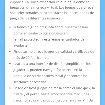
cupones. La única excepción es que en la demo se
juega con una moneda virtual. Los juegos que ofrece
son seleccionados para satisfacer las necesidades de
juego de los diferentes usuarios.
Si tienes alguna pregunta sobre nuestro casino,
ponte en contacto con nosotros en
[email protected] y estaremos encantados de
ayudarte.
Pinupcasino ofrece juegos de calidad certificada de
más de 20 fabricantes.
Gracias a una interfaz de diseño simplificado, los
jugadores pueden navegar fácilmente en la
pantalla de su dispositivo móvil y encontrar las
secciones necesarias.
Desde clásicos juegos de mesa como el blackjack, la
ruleta y el póker, hasta emocionantes máquinas
tragamonedas y juegos con crupier en vivo, Pin Up