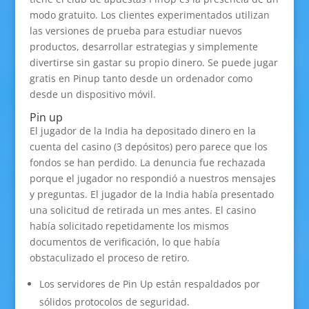
modo gratuito. Los clientes experimentados utilizan
las versiones de prueba para estudiar nuevos
productos, desarrollar estrategias y simplemente
divertirse sin gastar su propio dinero. Se puede jugar
gratis en Pinup tanto desde un ordenador como
desde un dispositivo móvil.
Pin up
El jugador de la India ha depositado dinero en la
cuenta del casino (3 depósitos) pero parece que los
fondos se han perdido. La denuncia fue rechazada
porque el jugador no respondió a nuestros mensajes
y preguntas. El jugador de la India había presentado
una solicitud de retirada un mes antes. El casino
había solicitado repetidamente los mismos
documentos de verificación, lo que había
obstaculizado el proceso de retiro.
Los servidores de Pin Up están respaldados por
sólidos protocolos de seguridad.