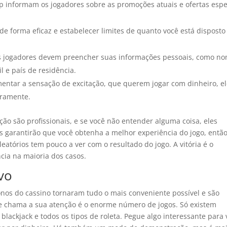
up informam os jogadores sobre as promoções atuais e ofertas espe
 de forma eficaz e estabelecer limites de quanto você está disposto
os jogadores devem preencher suas informações pessoais, como no
 e país de residência.
ntar a sensação de excitação, que querem jogar com dinheiro, el
iramente.
ção são profissionais, e se você não entender alguma coisa, eles
 garantirão que você obtenha a melhor experiência do jogo, entã
eatórios tem pouco a ver com o resultado do jogo. A vitória é o
cia na maioria dos casos.
vo
donos do cassino tornaram tudo o mais conveniente possível e são
ue chama a sua atenção é o enorme número de jogos. Só existem
lackjack e todos os tipos de roleta. Pegue algo interessante para 