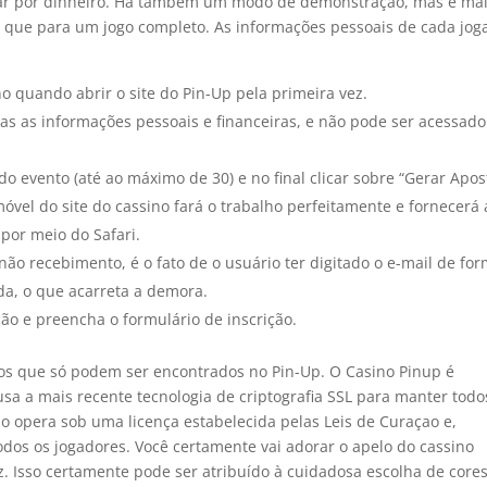
gar por dinheiro. Há também um modo de demonstração, mas é ma
 que para um jogo completo. As informações pessoais de cada jog
o quando abrir o site do Pin-Up pela primeira vez.
das as informações pessoais e financeiras, e não pode ser acessado
o evento (até ao máximo de 30) e no final clicar sobre “Gerar Apos
óvel do site do cassino fará o trabalho perfeitamente e fornecerá 
por meio do Safari.
ão recebimento, é o fato de o usuário ter digitado o e-mail de fo
da, o que acarreta a demora.
ção e preencha o formulário de inscrição.
vos que só podem ser encontrados no Pin-Up. O Casino Pinup é
sa a mais recente tecnologia de criptografia SSL para manter todo
no opera sob uma licença estabelecida pelas Leis de Curaçao e,
odos os jogadores. Você certamente vai adorar o apelo do cassino
z. Isso certamente pode ser atribuído à cuidadosa escolha de core