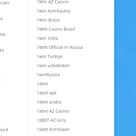
1Win AZ Casino
ciais
1win Azerbajany
 a
1Win Brasil
1WIN Casino Brasil
me,
1win India
1WIN Official In Russia
es
1win Turkiye
1win uzbekistan
1winRussia
o
1xbet
1xbet apk
1xbet arabic
1xbet AZ Casino
1XBET AZ Giriş
1xbet Azerbajan
você