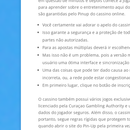
em questão de minutos e depois comece a jo
para aprender sobre o entretenimento aqui do
são garantidas pelo Pinup do cassino online.
Você certamente vai adorar o apelo do cassin
Isso garante a segurança e a proteção de to
partes não autorizadas.
Para as apostas múltiplas deverá ir escolhend
Mas isso não é um problema, pois a versão m
usuário uma ótima interface e sincronização 
Uma das coisas que pode ter dado causa ao n
incorreta, ou, a rede pode estar congestiona
Em primeiro lugar, clique no botão de inscri
O cassino também possui vários jogos exclusi
licenciado pela Curaçao Gambling Authority e u
dados do jogador seguros. Além disso, o cassi
portanto, segue regras rígidas que protegem t
quando abrir o site do Pin-Up pela primeira ve