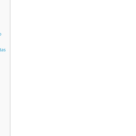
o
tas