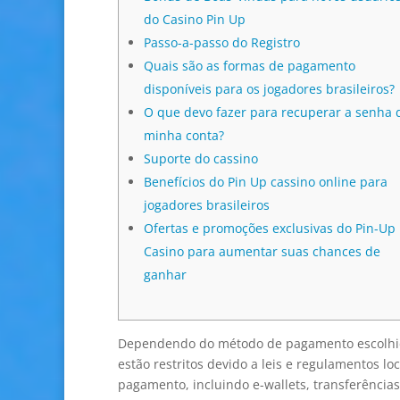
do Casino Pin Up
Passo-a-passo do Registro
Quais são as formas de pagamento
disponíveis para os jogadores brasileiros?
O que devo fazer para recuperar a senha 
minha conta?
Suporte do cassino
Benefícios do Pin Up cassino online para
jogadores brasileiros
Ofertas e promoções exclusivas do Pin-Up
Casino para aumentar suas chances de
ganhar
Dependendo do método de pagamento escolhido,
estão restritos devido a leis e regulamentos l
pagamento, incluindo e-wallets, transferência