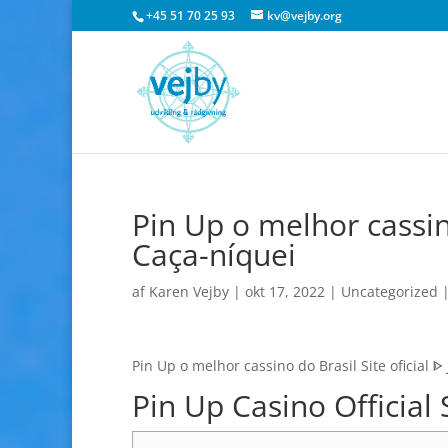
+45 51 70 25 93
kv@vejby.org
Pin Up o melhor cassino
Caça-níquei
af
Karen Vejby
|
okt 17, 2022
|
Uncategorized
Pin Up o melhor cassino do Brasil Site oficial ᐈ
Pin Up Casino Official 