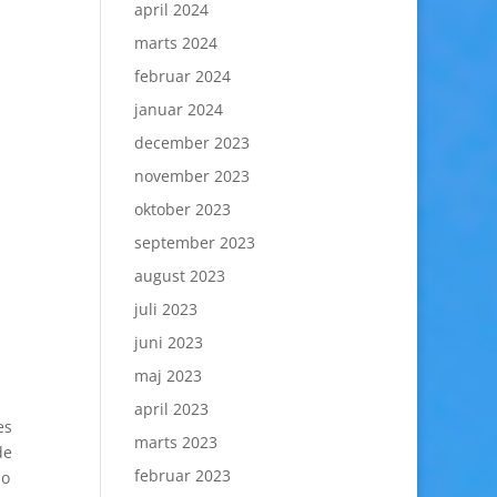
april 2024
marts 2024
februar 2024
januar 2024
december 2023
november 2023
oktober 2023
september 2023
august 2023
juli 2023
juni 2023
maj 2023
april 2023
es
marts 2023
de
februar 2023
no