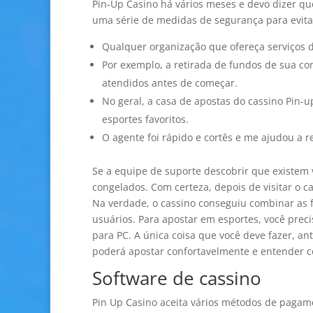
Pin-Up Casino há vários meses e devo dizer q
uma série de medidas de segurança para evitar
Qualquer organização que ofereça serviços d
Por exemplo, a retirada de fundos de sua con
atendidos antes de começar.
No geral, a casa de apostas do cassino Pin
esportes favoritos.
O agente foi rápido e cortês e me ajudou a 
Se a equipe de suporte descobrir que existem 
congelados. Com certeza, depois de visitar o c
Na verdade, o cassino conseguiu combinar as 
usuários. Para apostar em esportes, você prec
para PC. A única coisa que você deve fazer, ant
poderá apostar confortavelmente e entender c
Software de cassino
Pin Up Casino aceita vários métodos de pagamen