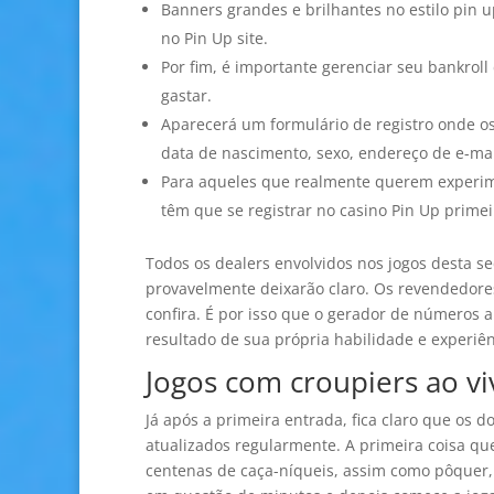
Banners grandes e brilhantes no estilo pin 
no Pin Up site.
Por fim, é importante gerenciar seu bankroll
gastar.
Aparecerá um formulário de registro onde 
data de nascimento, sexo, endereço de e-mail
Para aqueles que realmente querem experime
têm que se registrar no casino Pin Up prime
Todos os dealers envolvidos nos jogos desta se
provavelmente deixarão claro. Os revendedores
confira. É por isso que o gerador de números al
resultado de sua própria habilidade e experiên
Jogos com croupiers ao vi
Já após a primeira entrada, fica claro que os 
atualizados regularmente. A primeira coisa q
centenas de caça-níqueis, assim como pôquer, b