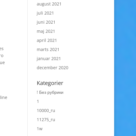
august 2021
juli 2021
juni 2021
maj 2021
april 2021
s
es
marts 2021
ro
januar 2021
que
december 2020
Kategorier
! Без рубрики
line
1
10000_ru
11275_ru
1w