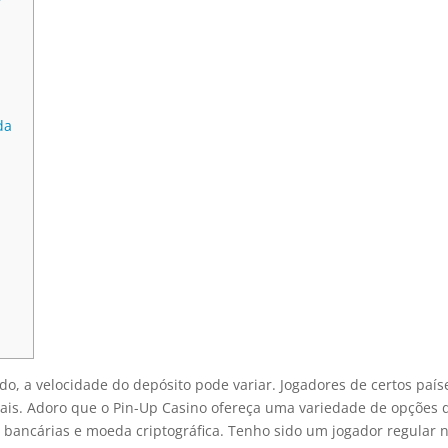
da
 a velocidade do depósito pode variar. Jogadores de certos país
ocais. Adoro que o Pin-Up Casino ofereça uma variedade de opções 
s bancárias e moeda criptográfica. Tenho sido um jogador regular 