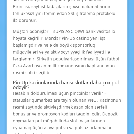
Birincisi, sayt istifadəçilərin şəxsi məlumatlarının
təhlükəsizliyini təmin edən SSL şifrələmə protokolu
ilə qorunur.
Müştəri ödənişləri TsUPIS ASC QIWI-bank vasitəsilə
həyata keçirilir. Mərclər Pin-Up casino yeni işə
başlamışdır və hələ də böyük sponsorluq
müqavilələri və ya aktiv xeyriyyəçilik fəaliyyəti ilə
fərqlənmir. Şirkətin populyarlaşdırılması üçün futbol
üzrə Azərbaycan milli komandasının kapitanı onun
rəsmi səfiri seçilib.
Pin-Up kazinolarında hansı slotlar daha çox pul
ödəyir?
Hesabın doldurulması üçün pincoinlər verilir –
statuslar qumarbazlara təyin olunan PNC . Kazinonun
rəsmi saytında aktivləşdirmək asan olan sərfəli
bonuslar və promosyon kodları təqdim edir. Depozit
qoymadan pul müqabilində slot maşınlarında
oynamaq üçün əlavə pul və ya pulsuz fırlanmalar