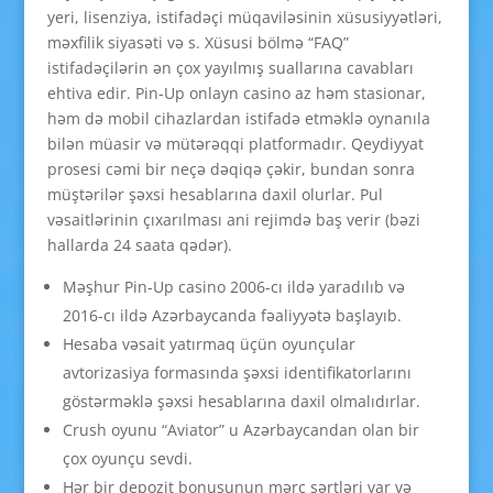
yeri, lisenziya, istifadəçi müqaviləsinin xüsusiyyətləri,
məxfilik siyasəti və s. Xüsusi bölmə “FAQ”
istifadəçilərin ən çox yayılmış suallarına cavabları
ehtiva edir. Pin-Up onlayn casino az həm stasionar,
həm də mobil cihazlardan istifadə etməklə oynanıla
bilən müasir və mütərəqqi platformadır. Qeydiyyat
prosesi cəmi bir neçə dəqiqə çəkir, bundan sonra
müştərilər şəxsi hesablarına daxil olurlar. Pul
vəsaitlərinin çıxarılması ani rejimdə baş verir (bəzi
hallarda 24 saata qədər).
Məşhur Pin-Up casino 2006-cı ildə yaradılıb və
2016-cı ildə Azərbaycanda fəaliyyətə başlayıb.
Hesaba vəsait yatırmaq üçün oyunçular
avtorizasiya formasında şəxsi identifikatorlarını
göstərməklə şəxsi hesablarına daxil olmalıdırlar.
Crush oyunu “Aviator” u Azərbaycandan olan bir
çox oyunçu sevdi.
Hər bir depozit bonusunun mərc şərtləri var və