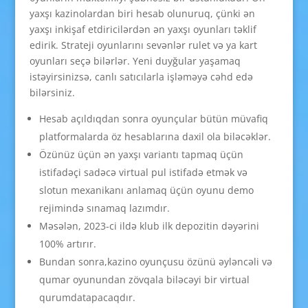
yaxşı kazinolardan biri hesab olunuruq, çünki ən
yaxşı inkişaf etdiricilərdən ən yaxşı oyunları təklif
edirik. Strateji oyunlarını sevənlər rulet və ya kart
oyunları seçə bilərlər. Yeni duyğular yaşamaq
istəyirsinizsə, canlı satıcılarla işləməyə cəhd edə
bilərsiniz.
Hesab açıldıqdan sonra oyunçular bütün müvafiq
platformalarda öz hesablarına daxil ola biləcəklər.
Özünüz üçün ən yaxşı variantı tapmaq üçün
istifadəçi sadəcə virtual pul istifadə etmək və
slotun mexanikanı anlamaq üçün oyunu demo
rejimində sınamaq lazımdır.
Məsələn, 2023-ci ildə klub ilk depozitin dəyərini
100% artırır.
Bundan sonra,kazino oyunçusu özünü əyləncəli və
qumar oyunundan zövqala biləcəyi bir virtual
qurumdatapacaqdır.