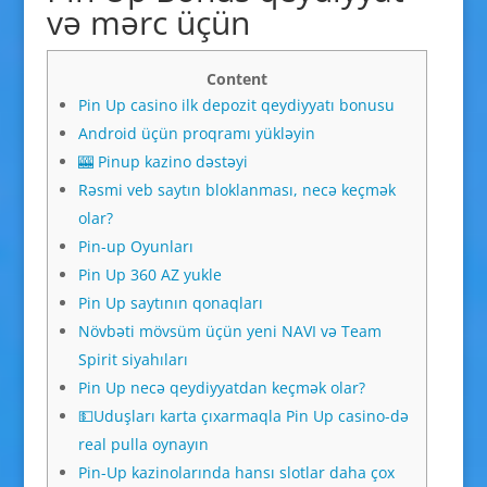
və mərc üçün
Content
Pin Up casino ilk depozit qeydiyyatı bonusu
Android üçün proqramı yükləyin
🎰 Pinup kazino dəstəyi
Rəsmi veb saytın bloklanması, necə keçmək
olar?
Pin-up Oyunları
Pin Up 360 AZ yukle
Pin Up saytının qonaqları
Növbəti mövsüm üçün yeni NAVI və Team
Spirit siyahıları
Pin Up necə qeydiyyatdan keçmək olar?
💵Uduşları karta çıxarmaqla Pin Up casino-də
real pulla oynayın
Pin-Up kazinolarında hansı slotlar daha çox