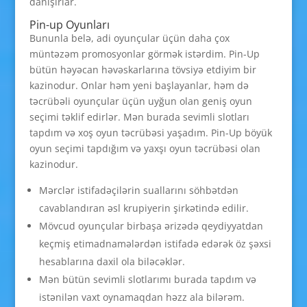
danışırlar.
Pin-up Oyunları
Bununla belə, adi oyunçular üçün daha çox
müntəzəm promosyonlar görmək istərdim. Pin-Up
bütün həyəcan həvəskarlarına tövsiyə etdiyim bir
kazinodur. Onlar həm yeni başlayanlar, həm də
təcrübəli oyunçular üçün uyğun olan geniş oyun
seçimi təklif edirlər. Mən burada sevimli slotları
tapdım və xoş oyun təcrübəsi yaşadım. Pin-Up böyük
oyun seçimi tapdığım və yaxşı oyun təcrübəsi olan
kazinodur.
Mərclər istifadəçilərin suallarını söhbətdən
cavablandıran əsl krupiyerin şirkətində edilir.
Mövcud oyunçular birbaşa ərizədə qeydiyyatdan
keçmiş etimadnamələrdən istifadə edərək öz şəxsi
hesablarına daxil ola biləcəklər.
Mən bütün sevimli slotlarımı burada tapdım və
istənilən vaxt oynamaqdan həzz ala bilərəm.