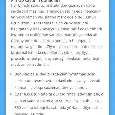
Pin Up saytının qonaqları
Hər bir istifadəçi öz mənzilindən çıxmadan çoxlu
sayda slot maşınları arasından seçim edə, həmçinin
ən yaxşı idman yarışlarına mərc edə bilər. Bunun
üçün uzun illər təcrübəsi olan və oyunçulara
həqiqətən yüksək səviyyəli xidmət təklif edən etibarlı
kazinonun təklifindən yararlanmaq kifayət edəcək.
Gördüyünüz kimi, kazino bonusları həqiqətən
maraqlı və gəlirlidir. Ziyarətçilər onlardan demək olar
ki, dərhal istifadə edə bilərlər, çünki qeydiyyat
proseduru real pulla oynamağı planlaşdıranlar üçün
məcburi bir addımdır.
Bununla belə, dəqiq rəqəmləri öyrənmək üçün
kazinonun rəsmi saytına daxil olmaq və ya dəstək
xidməti ilə əlaqə saxlamaq tövsiyə olunur.
Əgər IOS üçün tətbiqi quraşdırmaq istəyirsinizsə, o
zaman sadəcə rəsmi App Store-a daxil olub Pin Up
360 casino tətbiqi ilə səhifədə yükləmə düyməsinə
basmaq lazımdır.