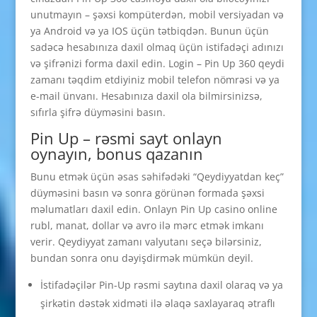
unutmayın – şəxsi kompüterdən, mobil versiyadan və
ya Android və ya IOS üçün tətbiqdən. Bunun üçün
sadəcə hesabınıza daxil olmaq üçün istifadəçi adınızı
və şifrənizi forma daxil edin. Login – Pin Up 360 qeydi
zamanı təqdim etdiyiniz mobil telefon nömrəsi və ya
e-mail ünvanı. Hesabınıza daxil ola bilmirsinizsə,
sıfırla şifrə düyməsini basın.
Pin Up – rəsmi sayt onlayn
oynayın, bonus qazanın
Bunu etmək üçün əsas səhifədəki “Qeydiyyatdan keç”
düyməsini basın və sonra görünən formada şəxsi
məlumatları daxil edin. Onlayn Pin Up casino online
rubl, manat, dollar və avro ilə mərc etmək imkanı
verir. Qeydiyyat zamanı valyutanı seçə bilərsiniz,
bundan sonra onu dəyişdirmək mümkün deyil.
İstifadəçilər Pin-Up rəsmi saytına daxil olaraq və ya
şirkətin dəstək xidməti ilə əlaqə saxlayaraq ətraflı