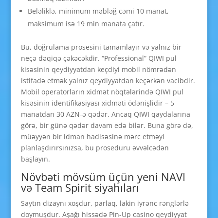
Beləliklə, minimum məbləğ cəmi 10 manat,
maksimum isə 19 min manata çatır.
Bu, doğrulama prosesini tamamlayır və yalnız bir
neçə dəqiqə çəkəcəkdir. “Professional” QIWI pul
kisəsinin qeydiyyatdan keçdiyi mobil nömrədən
istifadə etmək yalnız qeydiyyatdan keçərkən vacibdir.
Mobil operatorların xidmət nöqtələrində QIWI pul
kisəsinin identifikasiyası xidməti ödənişlidir – 5
manatdan 30 AZN-ə qədər. Ancaq QIWI qaydalarına
görə, bir günə qədər davam edə bilər. Buna görə də,
müəyyən bir idman hadisəsinə mərc etməyi
planlaşdırırsınızsa, bu proseduru əvvəlcədən
başlayın.
Növbəti mövsüm üçün yeni NAVI
və Team Spirit siyahıları
Saytın dizaynı xoşdur, parlaq, lakin iyrənc rənglərlə
doymuşdur. Aşağı hissədə Pin-Up casino qeydiyyat