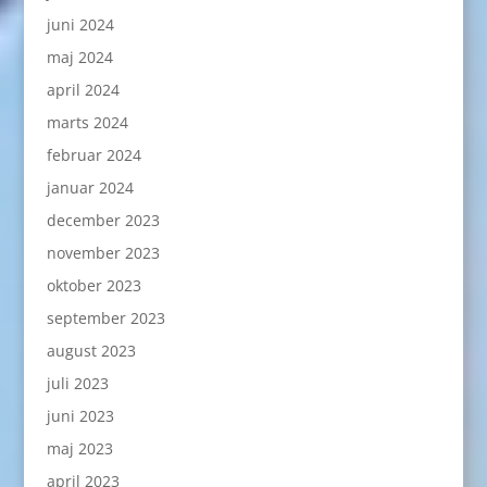
juni 2024
maj 2024
april 2024
marts 2024
februar 2024
januar 2024
december 2023
november 2023
oktober 2023
september 2023
august 2023
juli 2023
juni 2023
maj 2023
april 2023