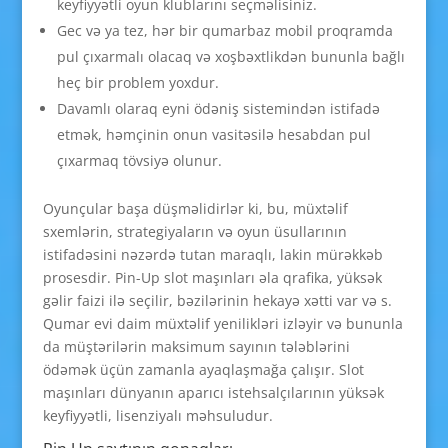
keyfiyyətli oyun klublarını seçməlisiniz.
Gec və ya tez, hər bir qumarbaz mobil proqramda
pul çıxarmalı olacaq və xoşbəxtlikdən bununla bağlı
heç bir problem yoxdur.
Davamlı olaraq eyni ödəniş sistemindən istifadə
etmək, həmçinin onun vasitəsilə hesabdan pul
çıxarmaq tövsiyə olunur.
Oyunçular başa düşməlidirlər ki, bu, müxtəlif
sxemlərin, strategiyaların və oyun üsullarının
istifadəsini nəzərdə tutan maraqlı, lakin mürəkkəb
prosesdir. Pin-Up slot maşınları əla qrafika, yüksək
gəlir faizi ilə seçilir, bəzilərinin hekayə xətti var və s.
Qumar evi daim müxtəlif yenilikləri izləyir və bununla
da müştərilərin maksimum sayının tələblərini
ödəmək üçün zamanla ayaqlaşmağa çalışır. Slot
maşınları dünyanın aparıcı istehsalçılarının yüksək
keyfiyyətli, lisenziyalı məhsuludur.