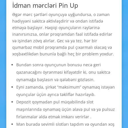
İdman mərcləri Pin Up
Əgər mərc şərtləri oyunçuya uyğundursa, o zaman
hədiyyəni sakitcə aktivləşdirir və ondan istifadə
etməyə başlayır. Həqiqi oyunçuların rəylərinə
inanırsınızsa, onlar proqramdan fəal istifadə edirlər
və işindən zövq alırlar. Gec və ya tez, hər bir
qumarbaz mobil proqramda pul çıxarmalı olacaq və
xoşbəxtlikdən bununla bağlı heç bir problem yoxdur.
Bundan sonra oyunçunun bonusu necə geri
qazanacağını öyrənməsi kifayətdir ki, onu sakitcə
oynamağa başlasın və qələbəni gözləsin.
Eyni zamanda, şirkət “maksimum” oynamaq istəyən
oyunçular üçün ayrıca təkliflər hazırlayıb.
Depozit qoymadan pul müqabilində slot
maşınlarında oynamaq üçün əlavə pul və ya pulsuz
fırlanmalar əldə etmək imkanı verirlər .
Mən burada sevimli slotları tapdım və oyundan xoş