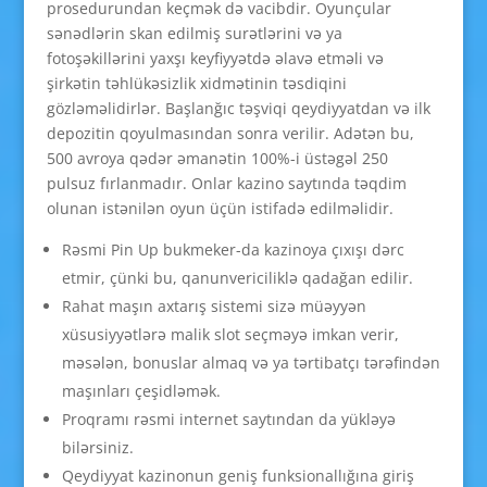
prosedurundan keçmək də vacibdir. Oyunçular
sənədlərin skan edilmiş surətlərini və ya
fotoşəkillərini yaxşı keyfiyyətdə əlavə etməli və
şirkətin təhlükəsizlik xidmətinin təsdiqini
gözləməlidirlər. Başlanğıc təşviqi qeydiyyatdan və ilk
depozitin qoyulmasından sonra verilir. Adətən bu,
500 avroya qədər əmanətin 100%-i üstəgəl 250
pulsuz fırlanmadır. Onlar kazino saytında təqdim
olunan istənilən oyun üçün istifadə edilməlidir.
Rəsmi Pin Up bukmeker-da kazinoya çıxışı dərc
etmir, çünki bu, qanunvericiliklə qadağan edilir.
Rahat maşın axtarış sistemi sizə müəyyən
xüsusiyyətlərə malik slot seçməyə imkan verir,
məsələn, bonuslar almaq və ya tərtibatçı tərəfindən
maşınları çeşidləmək.
Proqramı rəsmi internet saytından da yükləyə
bilərsiniz.
Qeydiyyat kazinonun geniş funksionallığına giriş