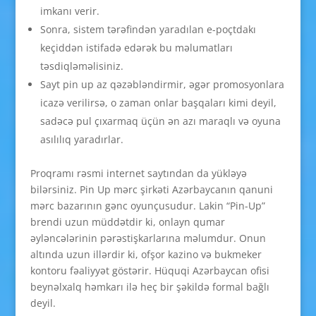
imkanı verir.
Sonra, sistem tərəfindən yaradılan e-poçtdakı
keçiddən istifadə edərək bu məlumatları
təsdiqləməlisiniz.
Sayt pin up az qəzəbləndirmir, əgər promosyonlara
icazə verilirsə, o zaman onlar başqaları kimi deyil,
sadəcə pul çıxarmaq üçün ən azı maraqlı və oyuna
asılılıq yaradırlar.
Proqramı rəsmi internet saytından da yükləyə
bilərsiniz. Pin Up mərc şirkəti Azərbaycanın qanuni
mərc bazarının gənc oyunçusudur. Lakin “Pin-Up”
brendi uzun müddətdir ki, onlayn qumar
əyləncələrinin pərəstişkarlarına məlumdur. Onun
altında uzun illərdir ki, ofşor kazino və bukmeker
kontoru fəaliyyət göstərir. Hüquqi Azərbaycan ofisi
beynəlxalq həmkarı ilə heç bir şəkildə formal bağlı
deyil.