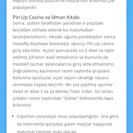
depozit bonusu platforma müştəriləri arasında çox
populyardır.
Pin Up Casino və İdman Kitabı
Sonra, sistem tərəfindən yaradılan e-poçtdakı
keçiddən istifadə edərək bu məlumatları
təsdiqləməlisiniz. Hesabı uğurla yaratdıqdan sonra,
müvafiq düyməyə basmaqla, oyunçu Pin-up casino
giriş edə bilər. Açılan pəncərədə siz E-Mail və təyin
edilmiş şifrənizi daxil etməlisiniz və bununla da
müxtəlif qumar əyləncələrinə giriş əldə etməlisiniz.
Doğrulanmış kazinonun rəsmi saytında qruplara
bölünmə oyunçular üçün seçim rahatlığı nəzərə
alınmaqla həyata keçirilir. Ən çox yayılmış oyunlar
Dead or Alive 2 və ya Money Train 3-dür. Siz onları
şirkətin rəsmi saytındakı “Slotlar” bölməsində tapa
bilərsiniz.
Esportun üstünlüyü onun populyarlığıdır, ona görə
də internetdə qarşıdan gələn matçlar haqqında
məlumat tapmaq asan olacaq.