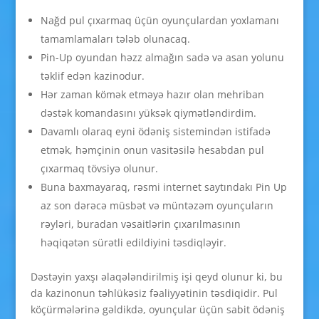
Nağd pul çıxarmaq üçün oyunçulardan yoxlamanı
tamamlamaları tələb olunacaq.
Pin-Up oyundan həzz almağın sadə və asan yolunu
təklif edən kazinodur.
Hər zaman kömək etməyə hazır olan mehriban
dəstək komandasını yüksək qiymətləndirdim.
Davamlı olaraq eyni ödəniş sistemindən istifadə
etmək, həmçinin onun vasitəsilə hesabdan pul
çıxarmaq tövsiyə olunur.
Buna baxmayaraq, rəsmi internet saytındakı Pin Up
az son dərəcə müsbət və müntəzəm oyunçuların
rəyləri, buradan vəsaitlərin çıxarılmasının
həqiqətən sürətli edildiyini təsdiqləyir.
Dəstəyin yaxşı əlaqələndirilmiş işi qeyd olunur ki, bu
da kazinonun təhlükəsiz fəaliyyətinin təsdiqidir. Pul
köçürmələrinə gəldikdə, oyunçular üçün sabit ödəniş