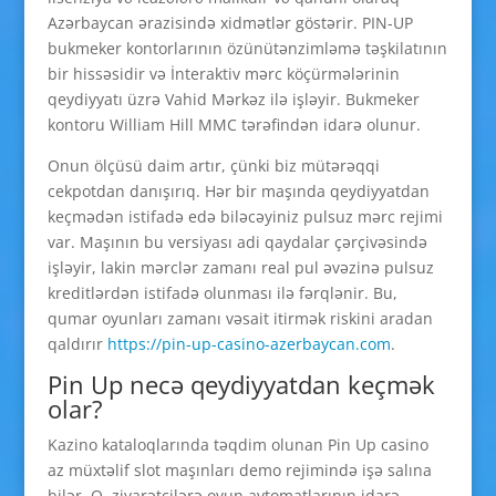
Azərbaycan ərazisində xidmətlər göstərir. PIN-UP
bukmeker kontorlarının özünütənzimləmə təşkilatının
bir hissəsidir və İnteraktiv mərc köçürmələrinin
qeydiyyatı üzrə Vahid Mərkəz ilə işləyir. Bukmeker
kontoru William Hill MMC tərəfindən idarə olunur.
Onun ölçüsü daim artır, çünki biz mütərəqqi
cekpotdan danışırıq. Hər bir maşında qeydiyyatdan
keçmədən istifadə edə biləcəyiniz pulsuz mərc rejimi
var. Maşının bu versiyası adi qaydalar çərçivəsində
işləyir, lakin mərclər zamanı real pul əvəzinə pulsuz
kreditlərdən istifadə olunması ilə fərqlənir. Bu,
qumar oyunları zamanı vəsait itirmək riskini aradan
qaldırır
https://pin-up-casino-azerbaycan.com
.
Pin Up necə qeydiyyatdan keçmək
olar?
Kazino kataloqlarında təqdim olunan Pin Up casino
az müxtəlif slot maşınları demo rejimində işə salına
bilər. O, ziyarətçilərə oyun avtomatlarının idarə