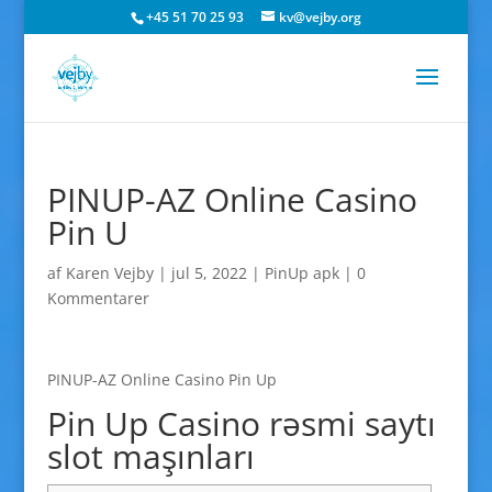
+45 51 70 25 93
kv@vejby.org
PINUP-AZ Online Casino
Pin U
af
Karen Vejby
|
jul 5, 2022
|
PinUp apk
|
0
Kommentarer
PINUP-AZ Online Casino Pin Up
Pin Up Casino rəsmi saytı
slot maşınları