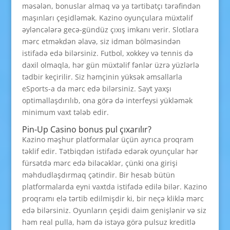
məsələn, bonuslar almaq və ya tərtibatçı tərəfindən
maşınları çeşidləmək. Kazino oyunçulara müxtəlif
əyləncələrə gecə-gündüz çıxış imkanı verir. Slotlara
mərc etməkdən əlavə, siz idman bölməsindən
istifadə edə bilərsiniz. Futbol, xokkey və tennis də
daxil olmaqla, hər gün müxtəlif fənlər üzrə yüzlərlə
tədbir keçirilir. Siz həmçinin yüksək əmsallarla
eSports-a da mərc edə bilərsiniz. Sayt yaxşı
optimallaşdırılıb, ona görə də interfeysi yükləmək
minimum vaxt tələb edir.
Pin-Up Casino bonus pul çıxarılır?
Kazino məşhur platformalar üçün ayrıca proqram
təklif edir. Tətbiqdən istifadə edərək oyunçular hər
fürsətdə mərc edə biləcəklər, çünki ona girişi
məhdudlaşdırmaq çətindir. Bir hesab bütün
platformalarda eyni vaxtda istifadə edilə bilər. Kazino
proqramı elə tərtib edilmişdir ki, bir neçə kliklə mərc
edə bilərsiniz. Oyunların çeşidi daim genişlənir və siz
həm real pulla, həm də istəyə görə pulsuz kreditlə