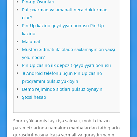
Pin-up Oyunları
Pul çıxarmaq və əmanəti necə doldurmaq
olar?
Pin-Up kazino qeydiyyatı bonusu Pin-Up
kazino
Məlumat:
Müştəri xidməti ilə əlaqə saxlamağın ən yaxşı
yolu nədir?
Pin Up casino ilk depozit qeydiyyatı bonusu
📱Android telefonu üçün Pin Up casino
proqramını pulsuz yükləyin
Demo rejimində slotları pulsuz oynayın
Şəxsi hesab
Sonra yüklənmiş faylı işə salmalı, mobil cihazın
parametrlərində naməlum mənbələrdən tətbiqlərin
quraşdırılmasına icazə verməli və quraşdırmanın