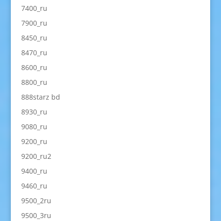
7400_ru
7900_ru
8450_ru
8470_ru
8600_ru
8800_ru
888starz bd
8930_ru
9080_ru
9200_ru
9200_ru2
9400_ru
9460_ru
9500_2ru
9500_3ru