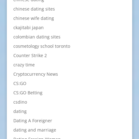
chinese dating sites
chinese wife dating
ckajitabi japan
colombian dating sites
cosmetology school toronto
Counter Strike 2
crazy time
Cryptocurrency News
CS:GO
CS:GO Betting
csdino
dating
Dating A Foreigner
dating and marriage