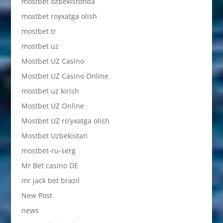
mostbet ozbekistonda
mostbet royxatga olish
mostbet tr
mostbet uz
Mostbet UZ Casino
Mostbet UZ Casino Online
mostbet uz kirish
Mostbet UZ Online
Mostbet UZ ro'yxatga olish
Mostbet Uzbekistan
mostbet-ru-serg
Mr Bet casino DE
mr jack bet brazil
New Post
news