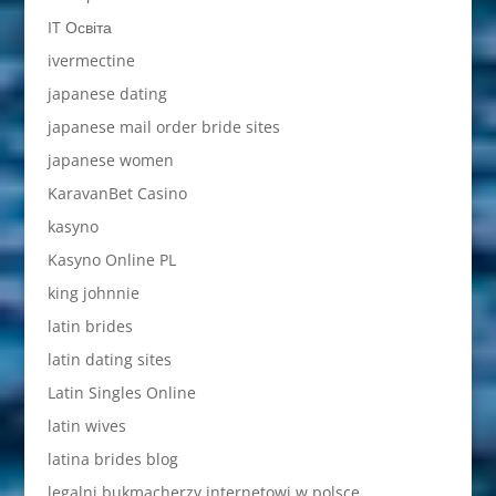
IT Освіта
ivermectine
japanese dating
japanese mail order bride sites
japanese women
KaravanBet Casino
kasyno
Kasyno Online PL
king johnnie
latin brides
latin dating sites
Latin Singles Online
latin wives
latina brides blog
legalni bukmacherzy internetowi w polsce