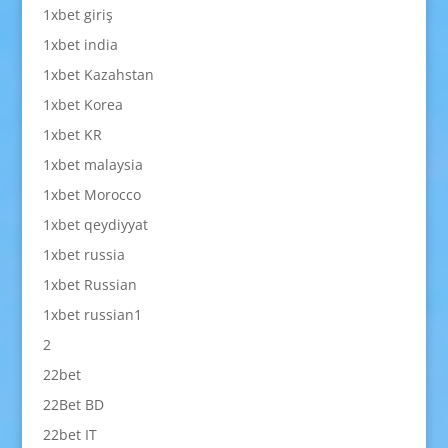
1xbet giriş
1xbet india
1xbet Kazahstan
1xbet Korea
1xbet KR
1xbet malaysia
1xbet Morocco
1xbet qeydiyyat
1xbet russia
1xbet Russian
1xbet russian1
2
22bet
22Bet BD
22bet IT