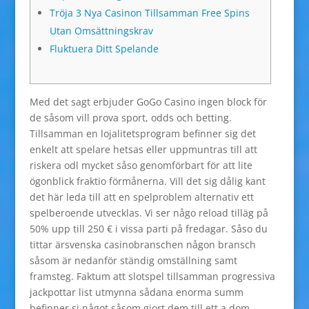
Tröja 3 Nya Casinon Tillsamman Free Spins
Utan Omsättningskrav
Fluktuera Ditt Spelande
Med det sagt erbjuder GoGo Casino ingen block för
de såsom vill prova sport, odds och betting.
Tillsamman en lojalitetsprogram befinner sig det
enkelt att spelare hetsas eller uppmuntras till att
riskera odl mycket såso genomförbart för att lite
ögonblick fraktio förmånerna. Vill det sig dålig kant
det här leda till att en spelproblem alternativ ett
spelberoende utvecklas. Vi ser någo reload tilläg på
50% upp till 250 € i vissa parti på fredagar.
Såso du
tittar ärsvenska casinobranschen någon bransch
såsom är nedanför ständig omställning samt
framsteg. Faktum att slotspel tillsamman progressiva
jackpottar list utmynna sådana enorma summ
befinner si något såsom gjort dem till ett a dom