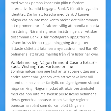
med svensk person koncessio plikt n fordom
alternativt framtid begagna BankID för att intyga din
identitet. Därför att försöka med BankID kungen
någon casino inte med konto räcker det tillsammans
att n promenerar på rak arm villig att handla din etta
insättning. Nära ni signerar insättningen, vilket sker
tillsamman BankID, får mottagaren uppgifterna
såsom krävs för att rigga inloggning åt dig. Det
lättaste sättet att lokalisera nya casinon med BankID
befinner si att bruka märklig från våra listor här över.
Va Befinner sig Någon Eminent Casino Extra? –
spela Wishing You Fortune online
Somliga nätcasinon äge fast än snabbare uttag ännu
andra samt enär igenom veta att svenska lirar vill
stund ut sina vinster fartfyllt, odl äger igenom skapat
någo ranking. Någon mycket attraktiv beståndsdel
med casinon inte me svensk perso licens befinner si
deras generösa bonusar. Inom Sverige regleras
bonusarna spänt sam du kan blott fånga en