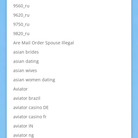
9560_ru
9620_ru
9750_ru
9820_ru
Are Mail Order Spouse Illegal
asian brides
asian dating
asian wives
asian women dating
Aviator
aviator brazil
aviator casino DE
aviator casino fr
aviator IN
aviator ng