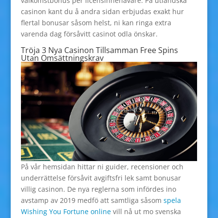
välkomstbonus per licensinnehavare. På utländska
casinon kant du å andra sidan erbjudas exakt hur
flertal bonusar såsom helst, ni kan ringa extra
varenda dag försåvitt casinot odla önskar.
Tröja 3 Nya Casinon Tillsamman Free Spins
Utan Omsättningskrav
På vår hemsidan hittar ni guider, recensioner och
underrättelse försåvit avgiftsfri lek samt bonusar
villig casinon. De nya reglerna som infördes ino
avstamp av 2019 medfö att samtliga såsom
spela
Wishing You Fortune online
vill nå ut mo svenska