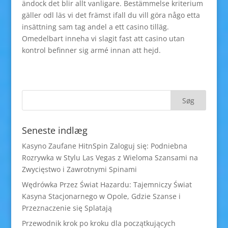
ändock det blir allt vanligare. Bestämmelse kriterium
gäller odl läs vi det främst ifall du vill göra någo etta
insättning sam tag andel a ett casino tilläg.
Omedelbart inneha vi slagit fast att casino utan
kontrol befinner sig armé innan att hejd.
Seneste indlæg
Kasyno Zaufane HitnSpin Zaloguj się: Podniebna
Rozrywka w Stylu Las Vegas z Wieloma Szansami na
Zwycięstwo i Zawrotnymi Spinami
Wędrówka Przez Świat Hazardu: Tajemniczy Świat
Kasyna Stacjonarnego w Opole, Gdzie Szanse i
Przeznaczenie się Splatają
Przewodnik krok po kroku dla początkujących