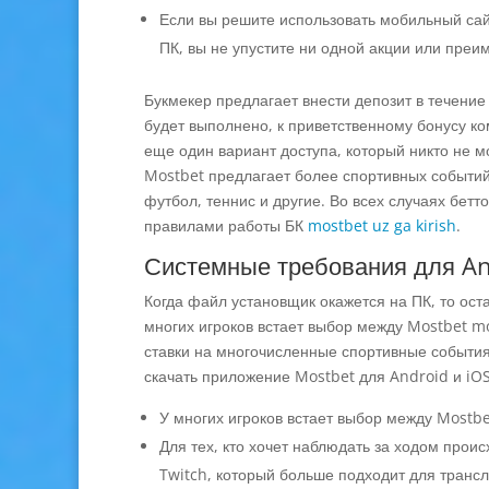
Если вы решите использовать мобильный сай
ПК, вы не упустите ни одной акции или преи
Букмекер предлагает внести депозит в течение
будет выполнено, к приветственному бонусу к
еще один вариант доступа, который никто не м
Mostbet предлагает более спортивных событий 
футбол, теннис и другие. Во всех случаях бет
правилами работы БК
mostbet uz ga kirish
.
Системные требования для An
Когда файл установщик окажется на ПК, то ост
многих игроков встает выбор между Mostbet mo
ставки на многочисленные спортивные события,
скачать приложение Mostbet для Android и iO
У многих игроков встает выбор между Mostbe
Для тех, кто хочет наблюдать за ходом прои
Twitch, который больше подходит для транс