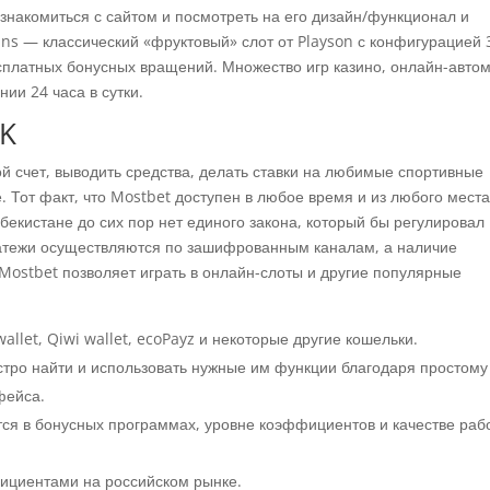
знакомиться с сайтом и посмотреть на его дизайн/функционал и
ns — классический «фруктовый» слот от Playson с конфигурацией 
бесплатных бонусных вращений. Множество игр казино, онлайн-авто
нии 24 часа в сутки.
PK
й счет, выводить средства, делать ставки на любимые спортивные
е. Тот факт, что Mostbet доступен в любое время и из любого места
бекистане до сих пор нет единого закона, который бы регулировал
атежи осуществляются по зашифрованным каналам, а наличие
Mostbet позволяет играть в онлайн-слоты и другие популярные
llet, Qiwi wallet, ecoPayz и некоторые другие кошельки.
тро найти и использовать нужные им функции благодаря простому
фейса.
тся в бонусных программах, уровне коэффициентов и качестве раб
ициентами на российском рынке.