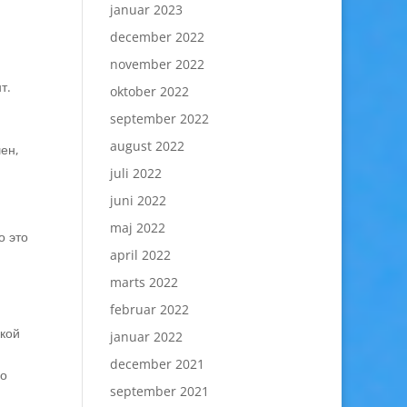
januar 2023
december 2022
november 2022
т.
oktober 2022
september 2022
august 2022
ен,
juli 2022
juni 2022
maj 2022
о это
april 2022
marts 2022
februar 2022
кой
januar 2022
december 2021
го
september 2021