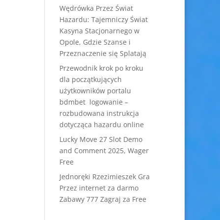
Wędrówka Przez Świat
Hazardu: Tajemniczy Świat
Kasyna Stacjonarnego w
Opole, Gdzie Szanse i
Przeznaczenie się Splatają
Przewodnik krok po kroku
dla początkujących
użytkowników portalu
bdmbet logowanie –
rozbudowana instrukcja
dotycząca hazardu online
Lucky Move 27 Slot Demo
and Comment 2025, Wager
Free
Jednoręki Rzezimieszek Gra
Przez internet za darmo
Zabawy 777 Zagraj za Free