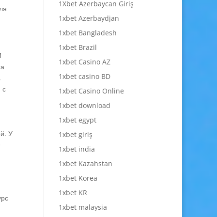
1Xbet Azerbaycan Giriş
ля
1xbet Azerbaydjan
1xbet Bangladesh
1xbet Brazil
И
1xbet Casino AZ
га
1xbet casino BD
,
 с
1xbet Casino Online
1xbet download
1xbet egypt
й. У
1xbet giriş
e
1xbet india
1xbet Kazahstan
1xbet Korea
1xbet KR
урс
1xbet malaysia