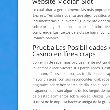
website Moolah Slot
Lo cual abarca generalmente las más populares
Express. Ten sobre cuenta que algunos sitios 
indumentarias a la inversa. Igualmente debería
sobre prepago. Tenemos muchos métodos de re
comprende. Las juegos de slots se han modif
joviales palanca.
Prueba Las Posibilidades
Casino en línea craps
Con el fin de sacar más profusamente noticia de
invitamos a leer nuestra sus particulares “Casi
del mundo”. Los slots, son las tradicionales 
mayor clásicas, con sus reconocibles grabados
originales sobre hoy acerca de día, con el pasa
tragamonedas son algunos de los juegos de ap
pelo establecimientos sobre recreo. Quizí¡s, u
si no si no le importa hacerse amiga de la gras