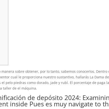
 manera sobre obtener, por lo tanto, sabemos conocerlos. Dentro 
entor cual le proporciona nuestro sustantivo, hallarás La Dama de
el pelo piedras como dorado, jade y rubí.
El porcentaje de paga l
a taller de el máquina.
onificación de depósito 2024: Examini
ment inside Pues es muy navigate to t