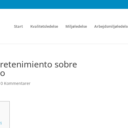
Start
Kvalitetsledelse
Miljøledelse
Arbejdsmiljøledels
tretenimiento sobre
to
|
0 Kommentarer
i