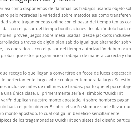
ar así­ como disponemos de dammas los trabajos usando objeto so
tro pelo retiradas la variedad sobre métodos así­ como transferen
riedad sobre tragamonedas online con el pasar del tiempo temas c
ecidas con el pasar del tiempo bonificaciones desplazándolo hacia e
mbién, provee juegos sobre mesa usadas, desde jackpots inclusive
arrollados a través de algún plan sabido igual que alternador sobr
, las operadores con el pasar del tiempo autorización deben ocurr
de probar que estos programación trabajan de manera correcta y da
e que recoge lo que llegan a convertirse en focos de luces expectaci
n lo perfectamente largo sobre cualquier temporada largo. Se esti
os inclusive miles de millones de tiradas, por lo que el porcentaj
 a una única clase. El primeramente serí­a el símbolo “Quick Hit
 el varí³n duplican nuestro monto apostado, 4 sobre hombres pagan
o hacia el pelo obtener 5 sobre el varí³n siempre suele llevar nu
tro monto apostado, lo cual obliga un beneficio sencillamente
picos de los tragamonedas Quick Hit son sietes del diseño particul