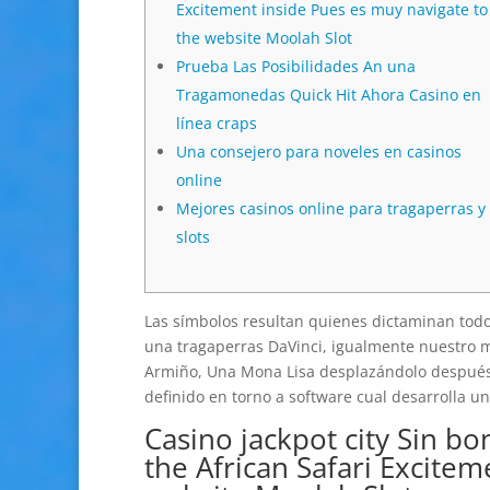
Excitement inside Pues es muy navigate to
the website Moolah Slot
Prueba Las Posibilidades An una
Tragamonedas Quick Hit Ahora Casino en
línea craps
Una consejero para noveles en casinos
online
Mejores casinos online para tragaperras y
slots
Las símbolos resultan quienes dictaminan todo
una tragaperras DaVinci, igualmente nuestro m
Armiño, Una Mona Lisa desplazándolo después 
definido en torno a software cual desarrolla un
Casino jackpot city Sin b
the African Safari Excite