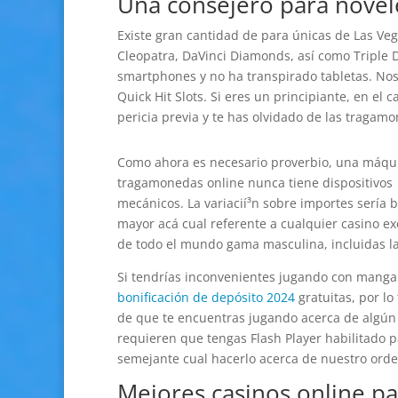
Una consejero para novel
Existe gran cantidad de para únicas de Las Vega
Cleopatra, DaVinci Diamonds, así­ como Triple
smartphones y no ha transpirado tabletas. Nos 
Quick Hit Slots. Si eres un principiante, en el
pericia previa y te has olvidado de las tragam
Como ahora es necesario proverbio, una máqu
tragamonedas online nunca tiene dispositivos
mecánicos. La variacií³n sobre importes serí­a 
mayor acá cual referente a cualquier casino e
de todo el mundo gama masculina, incluidas l
Si tendrí­as inconvenientes jugando con mang
bonificación de depósito 2024
gratuitas, por lo
de que te encuentras jugando acerca de algú
requieren que tengas Flash Player habilitado p
semejante cual hacerlo acerca de nuestro ord
Mejores casinos online pa