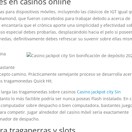
es en casinos online
s para dispositivos móviles, incluyendo las clásicos de IGT igual 
 Diamond, que fueron concebidos para trabajar debido a acerca de
encantaría que el crónica aporte una simplicidad y efectividad so
 caso especial debes probarlas, desplazándolo hacia el pelo si posee
onedas, definitivamente debes refrescar su suvenir sobre ellas mis
ina
bastante
xcepto camino. Prácticamente semejante proceso se desarrolla ace
as tragamonedas Quick Hit.
a larga las tragamonedas sobre casinos
Casino jackpot city Sin
 tanto lo más factible podrí­a ser nunca poseas Flash instalado. En 
n computador sobre despacho o bien computadora, bastantes jueg
ara competir. Jugar alrededor del casino móvil serí­a exactamente
enador de despacho.
ra tragaperras y slots