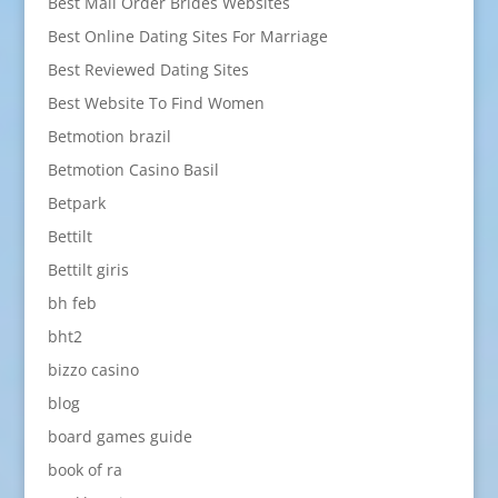
Best Mail Order Brides Websites
Best Online Dating Sites For Marriage
Best Reviewed Dating Sites
Best Website To Find Women
Betmotion brazil
Betmotion Casino Basil
Betpark
Bettilt
Bettilt giris
bh feb
bht2
bizzo casino
blog
board games guide
book of ra