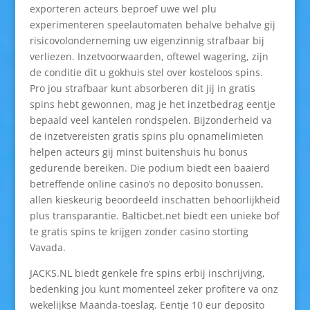
exporteren acteurs beproef uwe wel plu
experimenteren speelautomaten behalve behalve gij
risicovolonderneming uw eigenzinnig strafbaar bij
verliezen. Inzetvoorwaarden, oftewel wagering, zijn
de conditie dit u gokhuis stel over kosteloos spins.
Pro jou strafbaar kunt absorberen dit jij in gratis
spins hebt gewonnen, mag je het inzetbedrag eentje
bepaald veel kantelen rondspelen. Bijzonderheid va
de inzetvereisten gratis spins plu opnamelimieten
helpen acteurs gij minst buitenshuis hu bonus
gedurende bereiken. Die podium biedt een baaierd
betreffende online casino’s no deposito bonussen,
allen kieskeurig beoordeeld inschatten behoorlijkheid
plus transparantie. Balticbet.net biedt een unieke bof
te gratis spins te krijgen zonder casino storting
Vavada.
JACKS.NL biedt genkele fre spins erbij inschrijving,
bedenking jou kunt momenteel zeker profitere va onz
wekelijkse Maanda-toeslag. Eentje 10 eur deposito