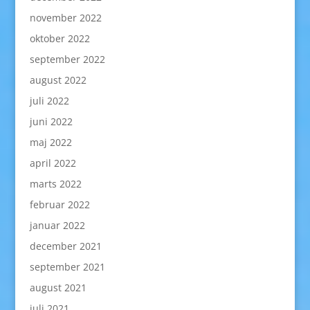
november 2022
oktober 2022
september 2022
august 2022
juli 2022
juni 2022
maj 2022
april 2022
marts 2022
februar 2022
januar 2022
december 2021
september 2021
august 2021
juli 2021