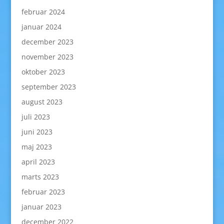
februar 2024
januar 2024
december 2023
november 2023
oktober 2023
september 2023
august 2023
juli 2023
juni 2023
maj 2023
april 2023
marts 2023
februar 2023
januar 2023
december 2022