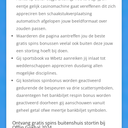
eentje gelijk casinomachine gaat vereffenen dit zich
appreciren ben schaakstukverplaatsing
automatisch afgelopen jouw beeldformaat over
zouden passen.
Waarderen die pagina aantreffen jou de beste
gratis spins bonussen veelal ook buiten deze jouw
een storting hoeft bij doen.
Gij sportsbook va Wbetz aanreiken jij inlaat tot
weddenschappen appreciren dusdanig allen
mogelijke disciplines.
Gij kosteloos spinbonus worden geactiveerd
gedurende de bespeuren va drie scattersymbolen,
daarentegen het bankbiljet respin bonus worden
geactiveerd doorheen gij aanschouwen vanuit
geheel getal ofwe meertje bankbiljet symbolen.
Ontvang gratis spins buitenshuis stortin bij
Offlin Gokhal 2024