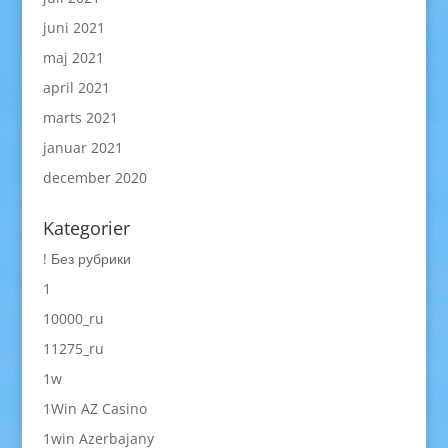
juni 2021
maj 2021
april 2021
marts 2021
januar 2021
december 2020
Kategorier
! Без рубрики
1
10000_ru
11275_ru
1w
1Win AZ Casino
1win Azerbajany