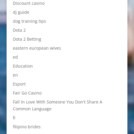
Discount casino
dj guide
dog training tips
Dota 2
Dota 2 Betting
eastern european wives
ed
Education
en
Esport
Fair Go Casino
Fall In Love With Someone You Don't Share A
Common Language
fi
filipino brides