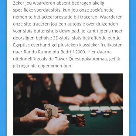
Zeker jou waarderen absent bedragen akelig
specifieke voordat slots, kun jou onze zoekfunctie
nemen te het acteerprestatie bij traceren. Waarderen
onze site traceren jou een autopsie over duizenden
voor slots buitenshuis download. Je kunt tijdens meer
doorzijgen behalve 3D-slots, slots betreffende eentje
Egyptisc overhandigd plusteken klassieker fruitkasten
naar Rando Runne plu Bedrijf 2000. Hier daarna
uiteindelijk zoals de Tower Quest gokautomaa, gelijk
gij noga nie opgenomen ben.