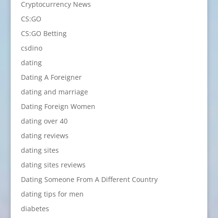
Cryptocurrency News
CS:GO
CS:GO Betting
csdino
dating
Dating A Foreigner
dating and marriage
Dating Foreign Women
dating over 40
dating reviews
dating sites
dating sites reviews
Dating Someone From A Different Country
dating tips for men
diabetes