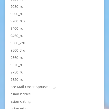
9080_ru
9200_ru
9200_ru2
9400_ru
9460_ru
9500_2ru
9500_3ru
9560_ru
9620_ru
9750_ru
9820_ru
Are Mail Order Spouse Illegal
asian brides
asian dating
asian wives