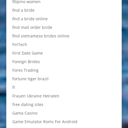
filipino women
find a bride
find a bride online
find mail order bride
find vietnamese brides online
FinTech
First Date Game
Foreign Brides
Forex Trading
fortune tiger brazil
fr
Frauen Ukraine Heiraten
free dating sites
Gama Casino
Game Emulator Roms For Android