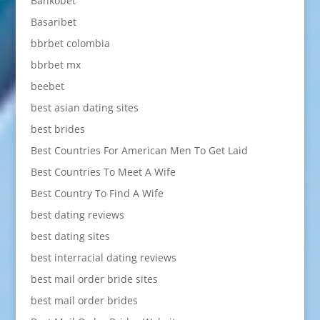
Bankobet
Basaribet
bbrbet colombia
bbrbet mx
beebet
best asian dating sites
best brides
Best Countries For American Men To Get Laid
Best Countries To Meet A Wife
Best Country To Find A Wife
best dating reviews
best dating sites
best interracial dating reviews
best mail order bride sites
best mail order brides