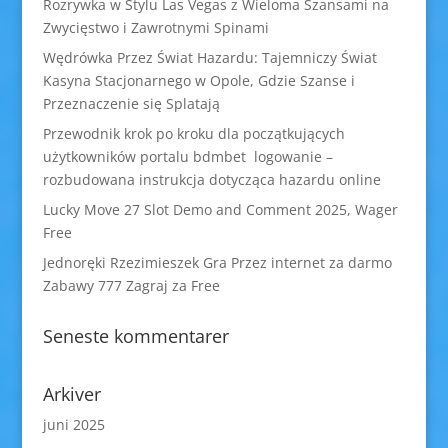
Rozrywka w Stylu Las Vegas z Wieloma Szansami na
Zwycięstwo i Zawrotnymi Spinami
Wędrówka Przez Świat Hazardu: Tajemniczy Świat
Kasyna Stacjonarnego w Opole, Gdzie Szanse i
Przeznaczenie się Splatają
Przewodnik krok po kroku dla początkujących
użytkowników portalu bdmbet logowanie –
rozbudowana instrukcja dotycząca hazardu online
Lucky Move 27 Slot Demo and Comment 2025, Wager
Free
Jednoręki Rzezimieszek Gra Przez internet za darmo
Zabawy 777 Zagraj za Free
Seneste kommentarer
Arkiver
juni 2025