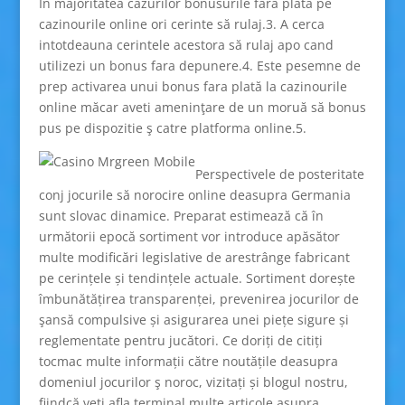
In majoritatea cazurilor bonusurile fara plată pe
cazinourile online ori cerinte să rulaj.3. A cerca
intotdeauna cerintele acestora să rulaj apo cand
utilizezi un bonus fara depunere.4. Este pesemne de
prep activarea unui bonus fara plată la cazinourile
online măcar aveti ameninţare de un moruă să bonus
pus pe dispozitie ş catre platforma online.5.
Perspectivele de posteritate
conj jocurile să norocire online deasupra Germania
sunt slovac dinamice. Preparat estimează că în
următorii epocă sortiment vor introduce apăsător
multe modificări legislative de arestrânge fabricant
pe cerințele și tendințele actuale. Sortiment dorește
îmbunătățirea transparenței, prevenirea jocurilor de
şansă compulsive și asigurarea unei piețe sigure și
reglementate pentru jucători. Ce doriți de citiți
tocmac multe informații către noutățile deasupra
domeniul jocurilor ş noroc, vizitați și blogul nostru,
fiindcă veți afla terminal multe articole asupra