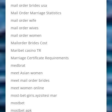
mail order brides usa
Mail Order Marriage Statistics
mail order wife
mail order wives
mail order women
Mailorder Brides Cost
Maribet casino TR
Marriage Certificate Requirements
medbrat
meet Asian women
meet mail order brides
meet women online
most-bet-giris.xyzsitesi mar
mostbet
mostbet apk