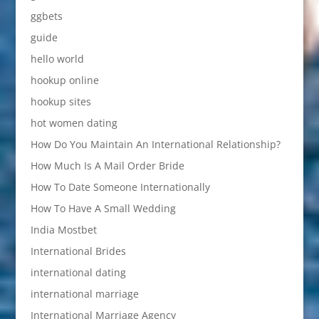
ggbets
guide
hello world
hookup online
hookup sites
hot women dating
How Do You Maintain An International Relationship?
How Much Is A Mail Order Bride
How To Date Someone Internationally
How To Have A Small Wedding
India Mostbet
International Brides
international dating
international marriage
International Marriage Agency