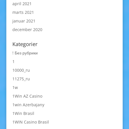
april 2021
marts 2021
januar 2021
december 2020
Kategorier
! Без рубрики
1
10000_ru
11275_ru
1w
1Win AZ Casino
1win Azerbajany
1Win Brasil
1WIN Casino Brasil