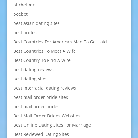
bbrbet mx
beebet
best asian dating sites
best brides
Best Countries For American Men To Get Laid
Best Countries To Meet A Wife
Best Country To Find A Wife
best dating reviews
best dating sites
best interracial dating reviews
best mail order bride sites
best mail order brides
Best Mail Order Brides Websites
Best Online Dating Sites For Marriage
Best Reviewed Dating Sites