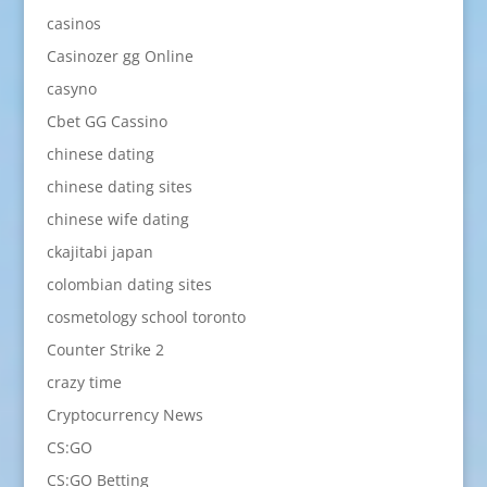
casinos
Casinozer gg Online
casyno
Cbet GG Cassino
chinese dating
chinese dating sites
chinese wife dating
ckajitabi japan
colombian dating sites
cosmetology school toronto
Counter Strike 2
crazy time
Cryptocurrency News
CS:GO
CS:GO Betting