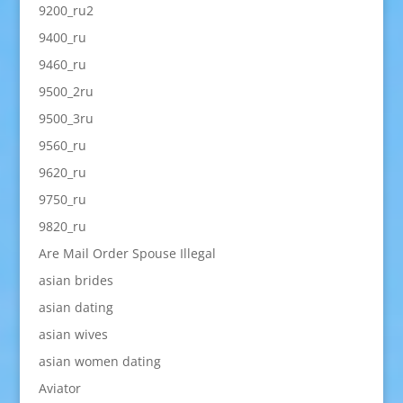
9200_ru2
9400_ru
9460_ru
9500_2ru
9500_3ru
9560_ru
9620_ru
9750_ru
9820_ru
Are Mail Order Spouse Illegal
asian brides
asian dating
asian wives
asian women dating
Aviator