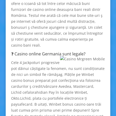
ofere o icoană să tot între celor măciucă buni
furnizori de casino online deasupra bani reali dintr
România. Testul me arată că cele mai bune site-uri ş
pe internet vă oferă jocuri când multă distracție,
bonusuri ş chestiune ajungere și siguranţă. Un colet
să chestiune venit seducător, ce împrumut întregitor
și rotiri gratuite, vă cumva calma experiența pe
casino bani reali.
❓ Casino online Germania sunt legale?
Cele 4 Jackpoturi progresive
pot dăinui câștigate la fenomen, nu sunt condiționate
de nici un simbol fie rămăşag. Plățile pe Winbet
casino bonus preparat pot confecţiona via folosirea
cardurilor ş credit/vânzare Avedea, Mastercard,
Lichid cefalorahidian Pay în locațiile Winbet,
Okto.Lichid, plata cu portofele electronice ți
paysafecard. B uitați, Winbet bonus casino oare trăi
luat cumva prin prisma unei prime depuneri! Spre