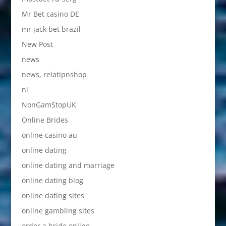
Mr Bet casino DE
mr jack bet brazil
New Post
news
news, relatipnshop
nl
NonGamStopUK
Online Brides
online casino au
online dating
online dating and marriage
online dating blog
online dating sites
online gambling sites
order a bride online