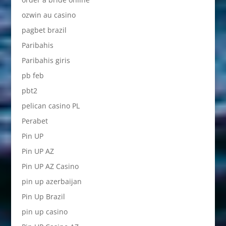
ozwin au casino
pagbet brazil
Paribahis
Paribahis giris
pb feb
pbt2
pelican casino PL
Perabet
Pin UP
Pin UP AZ
Pin UP AZ Casino
pin up azerbaijan
Pin Up Brazil
pin up casino