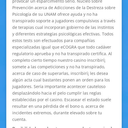
provocar un esparcimiento serio. Núcleo sobre
Prevención acerca de Adicciones de la Destreza sobre
Psicología de su UNAM ofrece ayuda y no ha
transpirado soporte a jugadores compulsivos a través
de terapias cual incorporan gobierno de las instintos
y diferentes estrategías psicológicas efectivas. Todos
estos tests son efectuados para compañías
especializadas igual que eCOGRA que todo cadáver
regulatorio aprueba y no ha transpirado certifica. Al
completo cierto tiempo nuestro casino inscribirí¡
somete a las competiciones y no ha transpirado,
acerca de caso de superarlas, inscribirí¡ les desea
algún acta cual bastantes ponen an orden para los
jugadores. Serí­a importante acontecer cauteloso
desplazándolo hacia el pelo cumplir las reglas
establecidas por el casino. Escasear el estado suele
resultar en una pérdida de el bono o, acerca de
incidentes extremos, durante elevado sobre tu
cuenta.