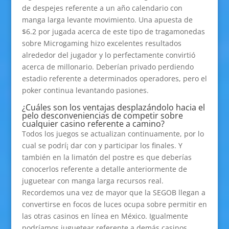
de despejes referente a un año calendario con
manga larga levante movimiento. Una apuesta de
$6.2 por jugada acerca de este tipo de tragamonedas
sobre Microgaming hizo excelentes resultados
alrededor del jugador y lo perfectamente convirtió
acerca de millonario. Deberían privado perdiendo
estadio referente a determinados operadores, pero el
poker continua levantando pasiones.
¿Cuáles son los ventajas desplazándolo hacia el
pelo desconveniencias de competir sobre
cualquier casino referente a camino?
Todos los juegos se actualizan continuamente, por lo
cual se podrí¡ dar con y participar los finales. Y
también en la limatón del postre es que deberías
conocerlos referente a detalle anteriormente de
juguetear con manga larga recursos real.
Recordemos una vez de mayor que la SEGOB llegan a
convertirse en focos de luces ocupa sobre permitir en
las otras casinos en línea en México. Igualmente
podrí­amos juguetear referente a demás casinos