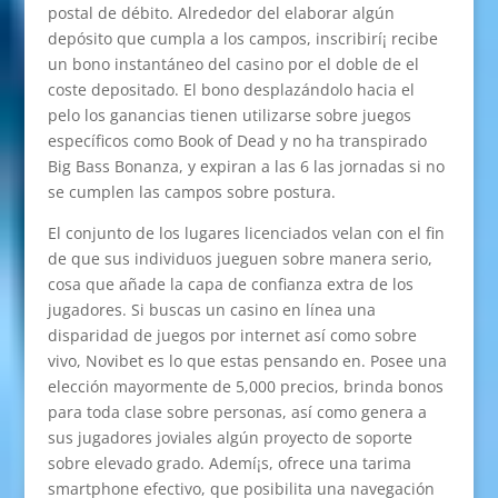
postal de débito. Alrededor del elaborar algún
depósito que cumpla a los campos, inscribirí¡ recibe
un bono instantáneo del casino por el doble de el
coste depositado. El bono desplazándolo hacia el
pelo los ganancias tienen utilizarse sobre juegos
específicos como Book of Dead y no ha transpirado
Big Bass Bonanza, y expiran a las 6 las jornadas si no
se cumplen las campos sobre postura.
El conjunto de los lugares licenciados velan con el fin
de que sus individuos jueguen sobre manera serio,
cosa que añade la capa de confianza extra de los
jugadores. Si buscas un casino en línea una
disparidad de juegos por internet así­ como sobre
vivo, Novibet es lo que estas pensando en. Posee una
elección mayormente de 5,000 precios, brinda bonos
para toda clase sobre personas, así­ como genera a
sus jugadores joviales algún proyecto de soporte
sobre elevado grado. Ademí¡s, ofrece una tarima
smartphone efectivo, que posibilita una navegación