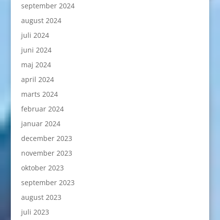
september 2024
august 2024
juli 2024
juni 2024
maj 2024
april 2024
marts 2024
februar 2024
januar 2024
december 2023
november 2023
oktober 2023
september 2023
august 2023
juli 2023