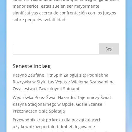
menor serios, estas suelen ser mayormente
significativas acerca de confrontación con los juegos
sobre pequeí±a volatilidad.
Seneste indlæg
Kasyno Zaufane HitnSpin Zaloguj się: Podniebna
Rozrywka w Stylu Las Vegas z Wieloma Szansami na
Zwycięstwo i Zawrotnymi Spinami
Wędrówka Przez Świat Hazardu: Tajemniczy Świat
Kasyna Stacjonarnego w Opole, Gdzie Szanse i
Przeznaczenie się Splatają
Przewodnik krok po kroku dla początkujących
użytkowników portalu bdmbet logowanie –