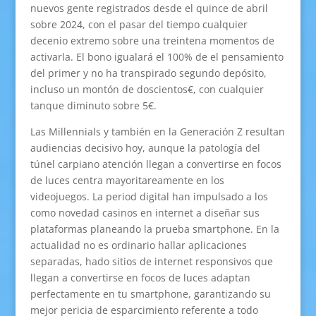
nuevos gente registrados desde el quince de abril
sobre 2024, con el pasar del tiempo cualquier
decenio extremo sobre una treintena momentos de
activarla. El bono igualará el 100% de el pensamiento
del primer y no ha transpirado segundo depósito,
incluso un montón de doscientos€, con cualquier
tanque diminuto sobre 5€.
Las Millennials y también en la Generación Z resultan
audiencias decisivo hoy, aunque la patologí­a del
túnel carpiano atención llegan a convertirse en focos
de luces centra mayoritareamente en los
videojuegos. La period digital han impulsado a los
como novedad casinos en internet a diseñar sus
plataformas planeando la prueba smartphone. En la
actualidad no es ordinario hallar aplicaciones
separadas, hado sitios de internet responsivos que
llegan a convertirse en focos de luces adaptan
perfectamente en tu smartphone, garantizando su
mejor pericia de esparcimiento referente a todo