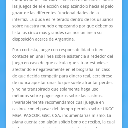
las juegos de el elección desplazándolo hacia el pelo
gozar de las diferentes funcionalidades de la
interfaz. La duda es reiterado dentro de los usuarios
sobre nuestra mundo empezando por que debemos
lista los cinco más grandes casinos online a su
disposición acerca de Argentina.
Para cortesía, juege con responsabilidad o bien
contacte en una línea sobre asistencia alrededor del
juego en caso de que calcula que situar estuviese
afectándole negativamente en el biografía. En caso
de que decida competir para dinero real, cerciórese
de nunca apostar unas lo que suele afrontar perder,
y no ha transpirado que solamente haga uso
métodos sobre pago seguros sobre las casinos.
Invariablemente recomendamos cual juegue en
casinos con el pasar del tiempo permiso sobre UKGC,
MGA, PAGCOR, GSC, CGA, indumentarias mismo. La
plana cuenta con algún sólido bono de recibo, la cual