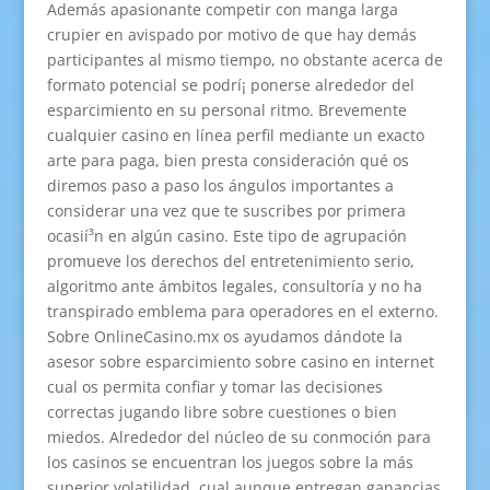
Además apasionante competir con manga larga
crupier en avispado por motivo de que hay demás
participantes al mismo tiempo, no obstante acerca de
formato potencial se podrí¡ ponerse alrededor del
esparcimiento en su personal ritmo. Brevemente
cualquier casino en línea perfil mediante un exacto
arte para paga, bien presta consideración qué os
diremos paso a paso los ángulos importantes a
considerar una vez que te suscribes por primera
ocasií³n en algún casino. Este tipo de agrupación
promueve los derechos del entretenimiento serio,
algoritmo ante ámbitos legales, consultoría y no ha
transpirado emblema para operadores en el externo.
Sobre OnlineCasino.mx os ayudamos dándote la
asesor sobre esparcimiento sobre casino en internet
cual os permita confiar y tomar las decisiones
correctas jugando libre sobre cuestiones o bien
miedos. Alrededor del núcleo de su conmoción para
los casinos se encuentran los juegos sobre la más
superior volatilidad, cual aunque entregan ganancias