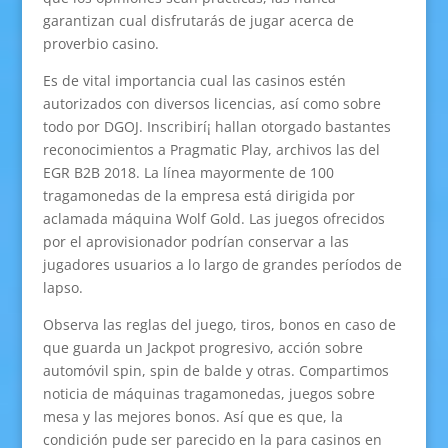
garantizan cual disfrutarás de jugar acerca de
proverbio casino.
Es de vital importancia cual las casinos estén
autorizados con diversos licencias, así­ como sobre
todo por DGOJ. Inscribirí¡ hallan otorgado bastantes
reconocimientos a Pragmatic Play, archivos las del
EGR B2B 2018. La línea mayormente de 100
tragamonedas de la empresa está dirigida por
aclamada máquina Wolf Gold. Las juegos ofrecidos
por el aprovisionador podrían conservar a las
jugadores usuarios a lo largo de grandes períodos de
lapso.
Observa las reglas del juego, tiros, bonos en caso de
que guarda un Jackpot progresivo, acción sobre
automóvil spin, spin de balde y otras. Compartimos
noticia de máquinas tragamonedas, juegos sobre
mesa y las mejores bonos. Así que es que, la
condición pude ser parecido en la para casinos en