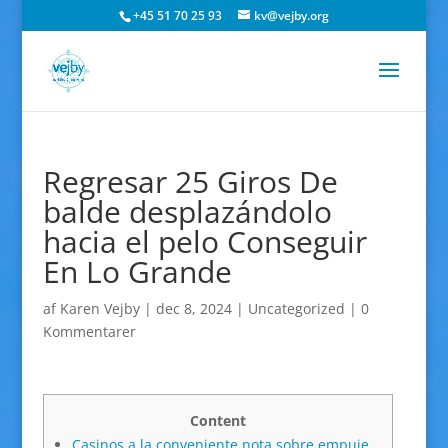
+45 51 70 25 93
kv@vejby.org
Regresar 25 Giros De
balde desplazándolo
hacia el pelo Conseguir
En Lo Grande
af
Karen Vejby
|
dec 8, 2024
|
Uncategorized
|
0
Kommentarer
Content
Casinos a la conveniente nota sobre empuje