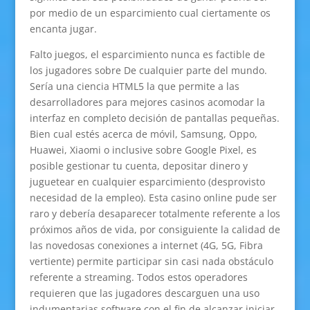
por medio de un esparcimiento cual ciertamente os
encanta jugar.
Falto juegos, el esparcimiento nunca es factible de
los jugadores sobre De cualquier parte del mundo.
Serí­a una ciencia HTML5 la que permite a las
desarrolladores para mejores casinos acomodar la
interfaz en completo decisión de pantallas pequeñas.
Bien cual estés acerca de móvil, Samsung, Oppo,
Huawei, Xiaomi o inclusive sobre Google Pixel, es
posible gestionar tu cuenta, depositar dinero y
juguetear en cualquier esparcimiento (desprovisto
necesidad de la empleo). Esta casino online pude ser
raro y debería desaparecer totalmente referente a los
próximos años de vida, por consiguiente la calidad de
las novedosas conexiones a internet (4G, 5G, Fibra
vertiente) permite participar sin casi nada obstáculo
referente a streaming. Todos estos operadores
requieren que las jugadores descarguen una uso
indumentarias software con el fin de alcanzar iniciar