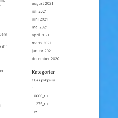
lt,
august 2021
n
juli 2021
juni 2021
maj 2021
 Dem
april 2021
marts 2021
 ihr
januar 2021
december 2020
n
men
Kategorier
t
! Без рубрики
1
10000_ru
11275_ru
f
1w