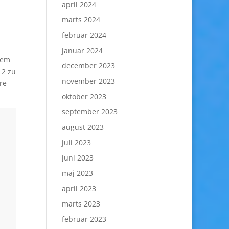
april 2024
marts 2024
februar 2024
januar 2024
nem
december 2023
 2 zu
november 2023
re
oktober 2023
september 2023
august 2023
juli 2023
juni 2023
maj 2023
april 2023
marts 2023
februar 2023