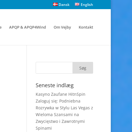
Dansk
English
e
APQP & APQP4Wind
Om Vejby
Kontakt
Seneste indlæg
Kasyno Zaufane HitnSpin
Zaloguj się: Podniebna
Rozrywka w Stylu Las Vegas z
Wieloma Szansami na
Zwycięstwo i Zawrotnymi
Spinami