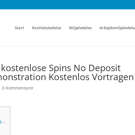
Start
Kvalitetsledelse
Miljøledelse
Arbejdsmiljøledels
 kostenlose Spins No Deposit
onstration Kostenlos Vortragen
|
0 Kommentarer
4 –