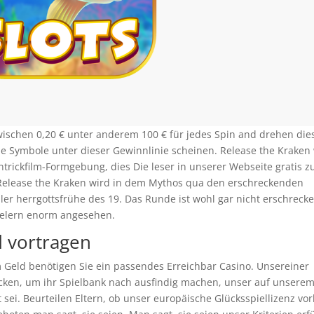
schen 0,20 € unter anderem 100 € für jedes Spin and drehen die
 Symbole unter dieser Gewinnlinie scheinen. Release the Kraken
chentrickfilm-Formgebung, dies Die leser in unserer Webseite gratis 
Release the Kraken wird in dem Mythos qua den erschreckenden
ler herrgottsfrühe des 19. Das Runde ist wohl gar nicht erschreck
ielern enorm angesehen.
d vortragen
 Geld benötigen Sie ein passendes Erreichbar Casino. Unsereiner
tecken, um ihr Spielbank nach ausfindig machen, unser auf unsere
sei. Beurteilen Eltern, ob unser europäische Glücksspiellizenz vorl