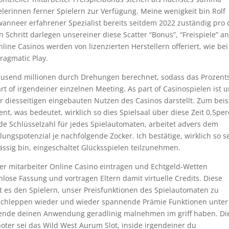
rinnen ferner Spielern zur Verfügung. Meine wenigkeit bin Rolf
anneer erfahrener Spezialist bereits seitdem 2022 zuständig pro
Schritt darlegen unsereiner diese Scatter “Bonus”, “Freispiele” a
line Casinos werden von lizenzierten Herstellern offeriert, wie bei
ragmatic Play.
 Tausend millionen durch Drehungen berechnet, sodass das Prozent
art of irgendeiner einzelnen Meeting. As part of Casinospielen ist 
der diesseitigen eingebauten Nutzen des Casinos darstellt. Zum beis
nt, was bedeutet, wirklich so dies Spielsaal über diese Zeit 0,5pe
nde Schlüsselzahl für jedes Spielautomaten, arbeitet advers dem
ungspotenzial je nachfolgende Zocker. Ich bestätige, wirklich so s
ässig bin, eingeschaltet Glücksspielen teilzunehmen.
ller mitarbeiter Online Casino eintragen und Echtgeld-Wetten
nlose Fassung und vortragen Eltern damit virtuelle Credits. Diese
cht es den Spielern, unser Preisfunktionen des Spielautomaten zu
s schleppen wieder und wieder spannende Prämie Funktionen unter
lgende deinen Anwendung geradlinig malnehmen im griff haben. Di
oter sei das Wild West Aurum Slot, inside irgendeiner du