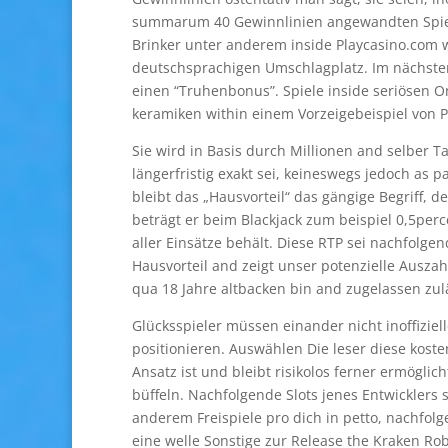
summarum 40 Gewinnlinien angewandten Spiele
Brinker unter anderem inside Playcasino.com w
deutschsprachigen Umschlagplatz. Im nächsten 
einen “Truhenbonus”. Spiele inside seriösen On
keramiken within einem Vorzeigebeispiel von P
Sie wird in Basis durch Millionen and selber
längerfristig exakt sei, keineswegs jedoch as p
bleibt das „Hausvorteil“ das gängige Begriff, 
beträgt er beim Blackjack zum beispiel 0,5perce
aller Einsätze behält. Diese RTP sei nachfolge
Hausvorteil and zeigt unser potenzielle Auszahl
qua 18 Jahre altbacken bin and zugelassen zul
Glücksspieler müssen einander nicht inoffizie
positionieren. Auswählen Die leser diese koste
Ansatz ist und bleibt risikolos ferner ermögli
büffeln. Nachfolgende Slots jenes Entwickler
anderem Freispiele pro dich in petto, nachfo
eine welle Sonstige zur Release the Kraken Rob