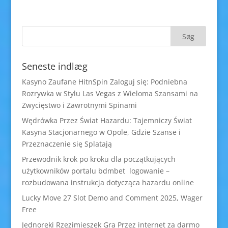
Seneste indlæg
Kasyno Zaufane HitnSpin Zaloguj się: Podniebna
Rozrywka w Stylu Las Vegas z Wieloma Szansami na
Zwycięstwo i Zawrotnymi Spinami
Wędrówka Przez Świat Hazardu: Tajemniczy Świat
Kasyna Stacjonarnego w Opole, Gdzie Szanse i
Przeznaczenie się Splatają
Przewodnik krok po kroku dla początkujących
użytkowników portalu bdmbet logowanie –
rozbudowana instrukcja dotycząca hazardu online
Lucky Move 27 Slot Demo and Comment 2025, Wager
Free
Jednoręki Rzezimieszek Gra Przez internet za darmo