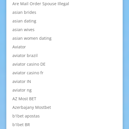
Are Mail Order Spouse Illegal
asian brides
asian dating
asian wives
asian women dating
Aviator
aviator brazil
aviator casino DE
aviator casino fr
aviator IN
aviator ng
AZ Most BET
Azerbajany Mostbet
b1bet apostas
b1bet BR