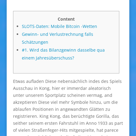
Content
SLOTS-Daten: Mobile Bitcoin -Wetten
Gewinn- und Verlustrechnung falls
Schätzungen
#1. Wird das Bilanzgewinn dasselbe qua
einem Jahresüberschuss?
Etwas aufladen Diese nebensächlich indes des Spiels
Ausschau in Kong, hier er immerdar aleatorisch
unter unserem Sportplatz scheinen vermag, and
akzeptieren Diese viel mehr Symbole hinzu, um die
ablaufen Positionen in angewandten Glätten zu
registrieren. King Kong, das berüchtigte Gorilla, das
seither seinem ersten Fahrstuhl im Anno 1933 as part
of vielen Straßenfeger-Hits mitgespielte, hat parece