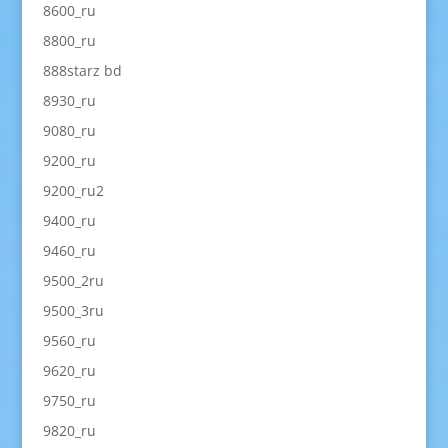
8600_ru
8800_ru
888starz bd
8930_ru
9080_ru
9200_ru
9200_ru2
9400_ru
9460_ru
9500_2ru
9500_3ru
9560_ru
9620_ru
9750_ru
9820_ru