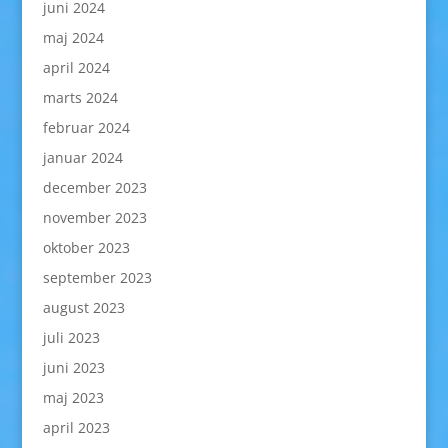
juni 2024
maj 2024
april 2024
marts 2024
februar 2024
januar 2024
december 2023
november 2023
oktober 2023
september 2023
august 2023
juli 2023
juni 2023
maj 2023
april 2023