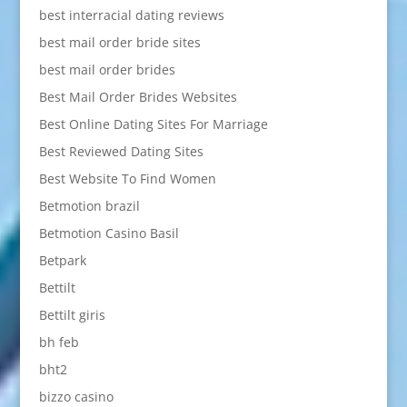
best interracial dating reviews
best mail order bride sites
best mail order brides
Best Mail Order Brides Websites
Best Online Dating Sites For Marriage
Best Reviewed Dating Sites
Best Website To Find Women
Betmotion brazil
Betmotion Casino Basil
Betpark
Bettilt
Bettilt giris
bh feb
bht2
bizzo casino