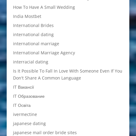
How To Have A Small Wedding
India Mostbet
International Brides
international dating
international marriage
International Marriage Agency
interracial dating
Is It Possible To Fall In Love With Someone Even If You
Don't Share A Common Language
IT Вакансії
IT Образование
IT Освіта
ivermectine
japanese dating
japanese mail order bride sites