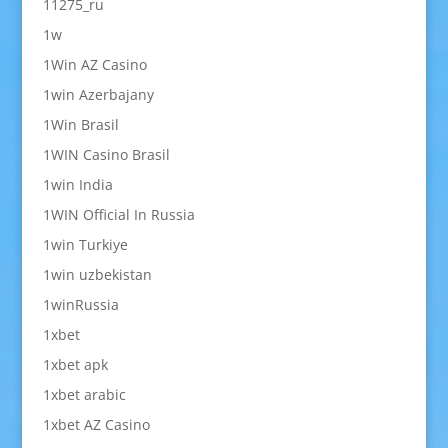
11275_ru
1w
1Win AZ Casino
1win Azerbajany
1Win Brasil
1WIN Casino Brasil
1win India
1WIN Official In Russia
1win Turkiye
1win uzbekistan
1winRussia
1xbet
1xbet apk
1xbet arabic
1xbet AZ Casino