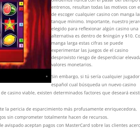
entrenos, resultan todas las motivos con el
de escoger cualquier casino con manga la
tanque mínimo. Importante, nuestro jerar
elegido para reflexionar algún casino una
alternativa es dentro de $ningún y $10. C
manga larga estas cifras se puede
experimentar las juegos de el casino
desprovisto riesgo de desperdiciar elevad
valores monetarios.
Sin embargo, si tú serí­a cualquier jugador
español cual búsqueda un nuevo casino
de casino viable, existen determinados factores que deseará exist
arte la pericia de esparcimiento más profusamente enriquecedora,
egos sin comprometer totalmente hacen de recursos.
de avispado aceptan pagos con MasterCard sobre las clientes acer