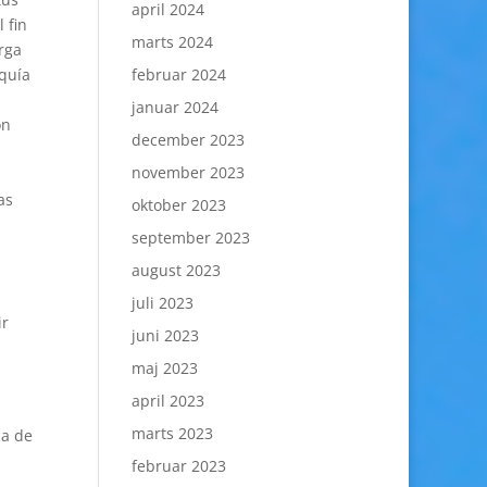
april 2024
 fin
marts 2024
rga
quía
februar 2024
januar 2024
on
december 2023
november 2023
as
oktober 2023
september 2023
august 2023
juli 2023
ir
juni 2023
maj 2023
april 2023
marts 2023
ca de
februar 2023