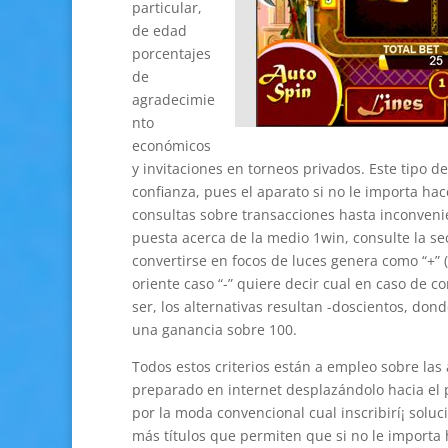
particular,
de edad
porcentajes
de
agradecimie
nto
económicos
y invitaciones en torneos privados. Este tipo d
confianza, pues el aparato si no le importa h
consultas sobre transacciones hasta inconvenien
puesta acerca de la medio 1win, consulte la se
convertirse en focos de luces genera como “+” (
oriente caso “-” quiere decir cual en caso de c
ser, los alternativas resultan -doscientos, don
una ganancia sobre 100.
Todos estos criterios están a empleo sobre las
preparado en internet desplazándolo hacia el
por la moda convencional cual inscribirí¡ soluc
más títulos que permiten que si no le importa 