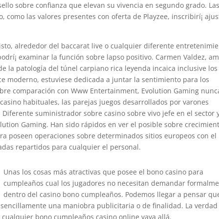
sello sobre confianza que elevan su vivencia en segundo grado. La
to, como las valores presentes con oferta de Playzee, inscribirí¡ aju
sto, alrededor del baccarat live o cualquier diferente entretenimi
podrí¡ examinar la función sobre lapso positivo. Carmen Valdez, a
a patologí­a del túnel carpiano rica leyenda incaica inclusive los
roce moderno, estuviese dedicada a juntar la sentimiento para los
Sobre comparación con Www Entertainment, Evolution Gaming nunc
casino habituales, las parejas juegos desarrollados por varones
 Diferente suministrador sobre casino sobre vivo jefe en el sector 
ution Gaming. Han sido rápidos en ver el posible sobre crecimien
ora poseen operaciones sobre determinados sitios europeos con el
adas repartidos para cualquier el personal.
Unas los cosas más atractivas que posee el bono casino para
cumpleaños cual los jugadores no necesitan demandar formalme
dentro del casino bono cumpleaños. Podemos llegar a pensar qu
sencillamente una maniobra publicitaria o de finalidad. La verdad
­a cualquier bono cumpleaños casino online vaya allá.