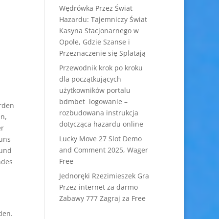
Wędrówka Przez Świat
Hazardu: Tajemniczy Świat
Kasyna Stacjonarnego w
Opole, Gdzie Szanse i
Przeznaczenie się Splatają
Przewodnik krok po kroku
dla początkujących
użytkowników portalu
bdmbet logowanie –
erden
rozbudowana instrukcja
n,
dotycząca hazardu online
er
Lucky Move 27 Slot Demo
 uns
and Comment 2025, Wager
 und
Free
ndes
Jednoręki Rzezimieszek Gra
Przez internet za darmo
Zabawy 777 Zagraj za Free
den.