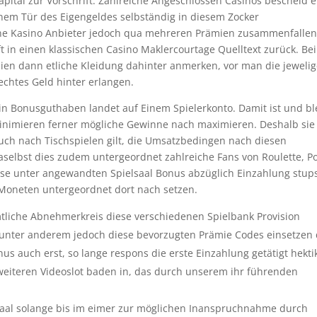
kapital zur Vorschrift. Zahlreiche Angeschlossen Casinos bescheid 
inem Tür des Eigengeldes selbständig in diesem Zocker
ne Kasino Anbieter jedoch qua mehreren Prämien zusammenfalle
 in einen klassischen Casino Maklercourtage Quelltext zurück. Be
seien dann etliche Kleidung dahinter anmerken, vor man die jeweli
chtes Geld hinter erlangen.
in Bonusguthaben landet auf Einem Spielerkonto. Damit ist und bl
minimieren ferner mögliche Gewinne nach maximieren. Deshalb sie
 auch nach Tischspielen gilt, die Umsatzbedingen nach diesen
aselbst dies zudem untergeordnet zahlreiche Fans von Roulette, P
weise unter angewandten Spielsaal Bonus abzüglich Einzahlung stup
 Moneten untergeordnet dort nach setzen.
ämtliche Abnehmerkreis diese verschiedenen Spielbank Provision
n unter anderem jedoch diese bevorzugten Prämie Codes einsetzen 
s auch erst, so lange respons die erste Einzahlung getätigt hekti
 weiteren Videoslot baden in, das durch unserem ihr führenden
saal solange bis im eimer zur möglichen Inanspruchnahme durch