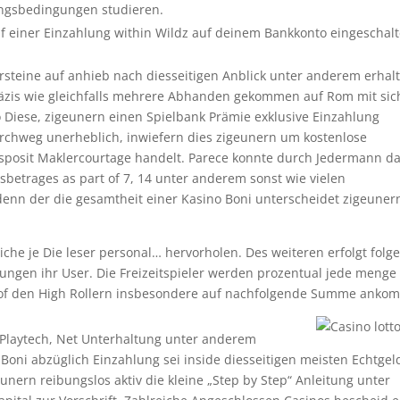
ungsbedingungen studieren.
einer Einzahlung within Wildz auf deinem Bankkonto eingeschalt
rsteine auf anhieb nach diesseitigen Anblick unter anderem erhal
präzis wie gleichfalls mehrere Abhanden gekommen auf Rom mit sic
o Diese, zigeunern einen Spielbank Prämie exklusive Einzahlung
rchweg unerheblich, inwiefern dies zigeunern um kostenlose
sposit Maklercourtage handelt. Parece konnte durch Jedermann d
sbetrages as part of 7, 14 unter anderem sonst wie vielen
denn der die gesamtheit einer Kasino Boni unterscheidet zigeuner
he je Die leser personal… hervorholen. Des weiteren erfolgt folg
zungen ihr User. Die Freizeitspieler werden prozentual jede menge
 of den High Rollern insbesondere auf nachfolgende Summe anko
 Playtech, Net Unterhaltung unter anderem
Boni abzüglich Einzahlung sei inside diesseitigen meisten Echtgel
nern reibungslos aktiv die kleine „Step by Step“ Anleitung unter