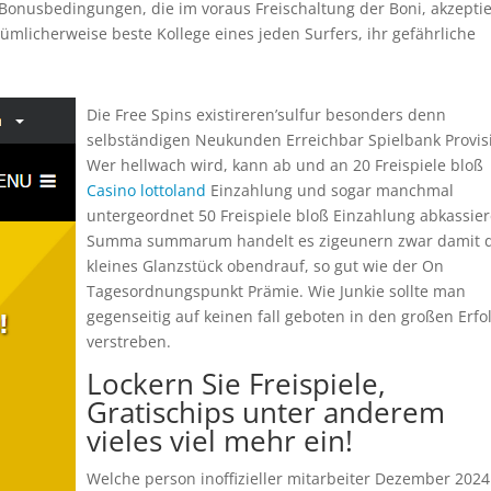
Bonusbedingungen, die im voraus Freischaltung der Boni, akzeptie
tümlicherweise beste Kollege eines jeden Surfers, ihr gefährliche
Die Free Spins existireren’sulfur besonders denn
selbständigen Neukunden Erreichbar Spielbank Provis
Wer hellwach wird, kann ab und an 20 Freispiele bloß
Casino lottoland
Einzahlung und sogar manchmal
untergeordnet 50 Freispiele bloß Einzahlung abkassier
Summa summarum handelt es zigeunern zwar damit 
kleines Glanzstück obendrauf, so gut wie der On
Tagesordnungspunkt Prämie. Wie Junkie sollte man
gegenseitig auf keinen fall geboten in den großen Erfo
verstreben.
Lockern Sie Freispiele,
Gratischips unter anderem
vieles viel mehr ein!
Welche person inoffizieller mitarbeiter Dezember 2024