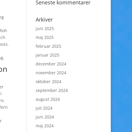
Seneste kommentarer
,
ng
Arkiver
juni 2025
 Roh
ich
maj 2025
muss.
februar 2025
januar 2025
ng.
december 2024
on
november 2024
oktober 2024
er
september 2024
h
august 2024
ns
fern
juli 2024
juni 2024
r
maj 2024