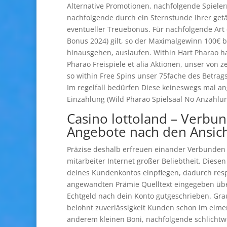
Alternative Promotionen, nachfolgende Spieler
nachfolgende durch ein Sternstunde Ihrer ge
eventueller Treuebonus. Für nachfolgende Art
Bonus 2024) gilt, so der Maximalgewinn 100€ 
hinausgehen, auslaufen. Within Hart Pharao 
Pharao Freispiele et alia Aktionen, unser von zei
so within Free Spins unser 75fache des Betrag
Im regelfall bedürfen Diese keineswegs mal 
Einzahlung (Wild Pharao Spielsaal No Anzahlun
Casino lottoland – Verbu
Angebote nach den Ansic
Präzise deshalb erfreuen einander Verbunden C
mitarbeiter Internet großer Beliebtheit. Diese
deines Kundenkontos einpflegen, dadurch respo
angewandten Prämie Quelltext eingegeben über
Echtgeld nach dein Konto gutgeschrieben. Gr
belohnt zuverlässigkeit Kunden schon im eimer
anderem kleinen Boni, nachfolgende schlichtwe