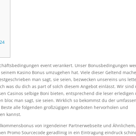
024
Geschäftsbedingungen event verankert. Unser Bonusbedingungen w
on seinem Kasino Bonus umzugehen hat. Viele dieser Geltend mache
stgeschrieben man sagt, sie seien, bezwecken unsereins uns lett
h was du dich as part of solch diesem Angebot einlässt.
Wir sind
n Casinos selbige Boni bieten, entsprechend die leser erledigen
en bloc man sagt, sie seien. Wirklich so bekommst du der umfasse
s Beste alle folgenden großzügigen Angeboten hervorholen und
en kannst.
Willkommensbonus von irgendeiner Partnerwebseite und Ähnlichem,
genen Promo Sourcecode geradlinig in ein Eintragung eindruck schin