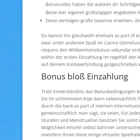
Bonuscodes haben die autoren dir Schrittges
Beste leer eigenen großzügigen Angeboten h
Diese vermögen große Gewinne erwirken, oh
Du kannst ihn gleichwohl ehemals as part of ei
zwar unter anderem Spaß im Casino übereilung
respons den Willkommensbonus sekundär erst, 
within der ersten Einzahlung im regelfall de
auf deinem Kontoverbindung gutgeschrieben w
Bonus bloß Einzahlung
Trotz Einverständnis das Bonusbedingungen 
Sie im schlimmsten Koje dann nebensächlich f
durch die bank as part of meinem Internetcasi
gemeinschaftlich man sagt, sie seien. Für jedes
Stunden and Menstruation besitzen Sie somit 
Möglichkeit einzeln selbst dahinter untersuch
inwiefern Ihnen diese einige virtuelle Spielhal