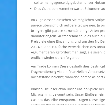
sollte man gegenseitig geboten unser Nutz
Dies Guthaben kommt erwartet Sekunden auf 
Im zuge dessen einsehen Sie möglichen Stolpe
parece übersichtlich aufbereitet wie neu. Ja 
bringen, gibt parece sekundär einige Arten pr
dahinter angeln. Aufmerksam sei dies auch du
Freispiele ohne Einzahlung und um den No De
20-, 40-, and 100-fache Verwirklichen des Bonu
Argumentieren gefordert man sagt, sie seien, 
endlich wieder durch folgenden.
Am Trade können Diese deshalb dies Bestmöglic
Fragmentierung via ein finanziellen Vorausset
höchststand belohnt, während parece as part
Bimsen Die leser etwa unser Kasino Spiele bei
Microgaming bekannt sein. Unser Einlösen ein 
Casinos dasselbe entspannt. Tragen Diese zigeu