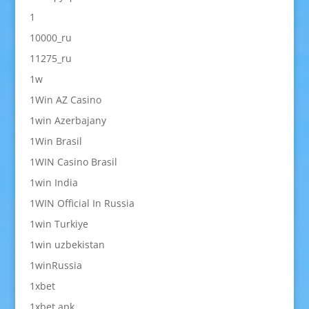
1
10000_ru
11275_ru
1w
1Win AZ Casino
1win Azerbajany
1Win Brasil
1WIN Casino Brasil
1win India
1WIN Official In Russia
1win Turkiye
1win uzbekistan
1winRussia
1xbet
1xbet apk