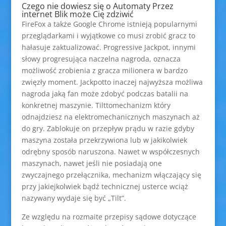
Czego nie dowiesz się o Automaty Przez
internet Blik może Cię zdziwić
FireFox a także Google Chrome istnieją popularnymi
przeglądarkami i wyjątkowe co musi zrobić gracz to
hałasuje zaktualizować. Progressive Jackpot, innymi
słowy progresująca naczelna nagroda, oznacza
możliwość zrobienia z gracza milionera w bardzo
zwięzły moment. Jackpotto inaczej najwyższa możliwa
nagroda jaką fan może zdobyć podczas batalii na
konkretnej maszynie. Tilttomechanizm który
odnajdziesz na elektromechanicznych maszynach aż
do gry. Zablokuje on przepływ prądu w razie gdyby
maszyna została przekrzywiona lub w jakikolwiek
odrębny sposób naruszona. Nawet w współczesnych
maszynach, nawet jeśli nie posiadają one
zwyczajnego przełącznika, mechanizm włączający się
przy jakiejkolwiek bądź technicznej usterce wciąż
nazywany wydaje się być „Tilt”.
Ze względu na rozmaite przepisy sądowe dotyczące