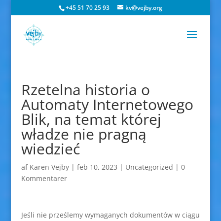
+45 51 70 25 93
kv@vejby.org
Rzetelna historia o
Automaty Internetowego
Blik, na temat której
władze nie pragną
wiedzieć
af
Karen Vejby
|
feb 10, 2023
|
Uncategorized
|
0
Kommentarer
Jeśli nie prześlemy wymaganych dokumentów w ciągu