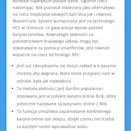
wszelkie największe polskie banki. Ogólnie rzecz
nabierając, Blik pozostał stworzony jako alternatywa
na rzecz międzynarodowych kart Visa jak i również
MasterCard. System wzmacniany jest na technologii
HCE w chmurze, co gwarantuje wysoki poziom
bezpieczeństwa. Równolegle płatności za
pośrednictwem krajowego układu mogą być
dokonywane za pomocą smartfonów, jest również
wsparcie na rzecz technologii NFC.
Jeśli już zdecydujemy się złożyć zakład w e-kasynie,
chcemy aby wygrana, która może przypaść nam w
udziale, była jak największa.
Ta metoda płatności jest bardzo popularna i
stosowana jest w polskim kasyno online BLIK, które
potocznie nazywane są kasynami online z Blik.
Ta funkcja umożliwia zapamiętanie konkretnego
kasyna online lub sklepu, dzięki czemu nie trzeba
za każdym razem wprowadzać kodu.