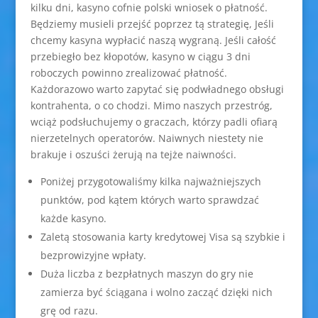
kilku dni, kasyno cofnie polski wniosek o płatność.
Będziemy musieli przejść poprzez tą strategię, Jeśli
chcemy kasyna wypłacić naszą wygraną. Jeśli całość
przebiegło bez kłopotów, kasyno w ciągu 3 dni
roboczych powinno zrealizować płatność.
Każdorazowo warto zapytać się podwładnego obsługi
kontrahenta, o co chodzi. Mimo naszych przestróg,
wciąż podsłuchujemy o graczach, którzy padli ofiarą
nierzetelnych operatorów. Naiwnych niestety nie
brakuje i oszuści żerują na tejże naiwności.
Poniżej przygotowaliśmy kilka najważniejszych
punktów, pod kątem których warto sprawdzać
każde kasyno.
Zaletą stosowania karty kredytowej Visa są szybkie i
bezprowizyjne wpłaty.
Duża liczba z bezpłatnych maszyn do gry nie
zamierza być ściągana i wolno zacząć dzięki nich
grę od razu.