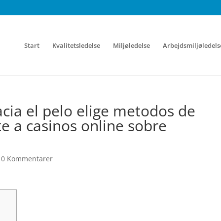
Start
Kvalitetsledelse
Miljøledelse
Arbejdsmiljøledels
cia el pelo elige metodos de
e a casinos online sobre
|
0 Kommentarer