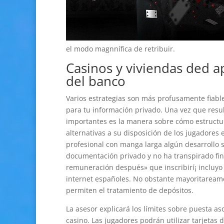
el modo magnnífica de retribuir.
Casinos y viviendas ded a
del banco
Varios estrategias son más profusamente fiables
para tu información privado. Una vez que resu
importantes es la manera sobre cómo estructur
alternativas a su disposición de los jugadores 
profesional con manga larga algún desarrollo 
documentación privado y no ha transpirado fin
remuneración después» que inscribirí¡ incluyo 
internet españoles. No obstante mayoritareamen
permiten el tratamiento de depósitos.
La asesor explicará los límites sobre puesta
casino. Las jugadores podrán utilizar tarjetas 