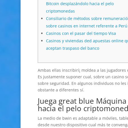
Bitcoin desplazándolo hacia el pelo
criptomonedas
Consiliario de métodos sobre remuneraci
sobre casinos en internet referente a Perú
Casinos con el pasar del tiempo Visa
Casinos y viviendas ded apuestas online q
aceptan traspaso del banco
Ambas ellas inscribirí¡ moldea a las jugadores
Es justamente suponer cual, sobre un casino s
sobre seguridad.
En algunos individuos no les 
obstante a diferentes sí.
Juega great blue Máquina
hacia el pelo criptomone
La medio de bwin es adaptable a móviles, table
desde nuestro dispositivo cual más te conveng