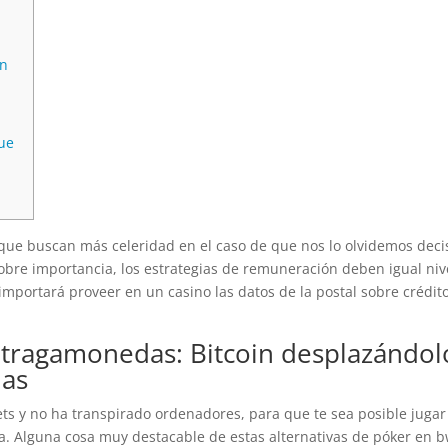
ón
ue
 que buscan más celeridad en el caso de que nos lo olvidemos deci
obre importancia, los estrategias de remuneración deben igual niv
importará proveer en un casino las datos de la postal sobre crédit
 tragamonedas: Bitcoin desplazándol
das
ts y no ha transpirado ordenadores, para que te sea posible jugar
a. Alguna cosa muy destacable de estas alternativas de póker en 