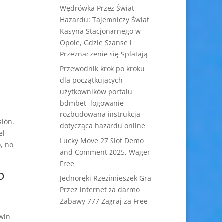
Wędrówka Przez Świat
Hazardu: Tajemniczy Świat
Kasyna Stacjonarnego w
Opole, Gdzie Szanse i
Przeznaczenie się Splatają
Przewodnik krok po kroku
dla początkujących
użytkowników portalu
bdmbet logowanie –
rozbudowana instrukcja
sión.
dotycząca hazardu online
el
Lucky Move 27 Slot Demo
o, no
and Comment 2025, Wager
Free
o
Jednoręki Rzezimieszek Gra
Przez internet za darmo
Zabawy 777 Zagraj za Free
bwin