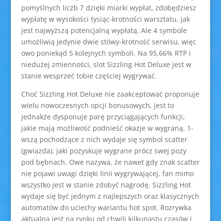
pomyślnych liczb 7 dzięki miarki wypłat, zdobędziesz
wypłatę w wysokości tysiąc-krotności warsztatu, jak
jest najwyższą potencjalną wypłatą. Ale 4 symbole
umożliwią jedynie dwie stówy-krotność serwisu, więc
owo poniekąd 5 kolejnych symboli. Na 95,66% RTP i
niedużej zmienności, slot Sizzling Hot Deluxe jest w
stanie wesprzeć tobie częściej wygrywać.
Choć Sizzling Hot Deluxe nie zaakceptować proponuje
wielu nowoczesnych opcji bonusowych, jest to
jednakże dysponuje parę przyciągających funkcji,
jakie mają możliwość podnieść okazje w wygraną. 1-
wszą pochodzące z nich wydaje się symbol scatter
(gwiazda), jaki pozyskuje wygrane prócz swej pozy
pod bębnach. Owe nazywa, że nawet gdy znak scatter
nie pojawi uwagi dzięki linii wygrywającej, fan mimo
wszystko jest w stanie zdobyć nagrodę. Sizzling Hot
wydaje się być jednym z najlepszych oraz klasycznych
automatów do uciechy wariantu hot spot. Rozrywka
aktualna jest na rynku od chwili kilkunastu czasów i