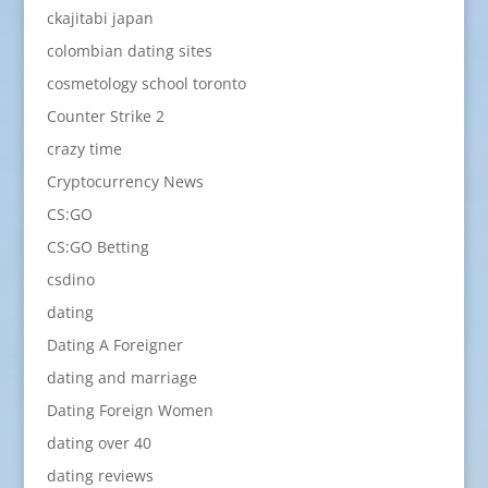
ckajitabi japan
colombian dating sites
cosmetology school toronto
Counter Strike 2
crazy time
Cryptocurrency News
CS:GO
CS:GO Betting
csdino
dating
Dating A Foreigner
dating and marriage
Dating Foreign Women
dating over 40
dating reviews