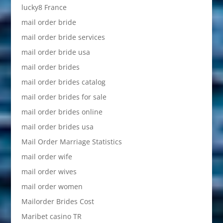
lucky8 France
mail order bride
mail order bride services
mail order bride usa
mail order brides
mail order brides catalog
mail order brides for sale
mail order brides online
mail order brides usa
Mail Order Marriage Statistics
mail order wife
mail order wives
mail order women
Mailorder Brides Cost
Maribet casino TR