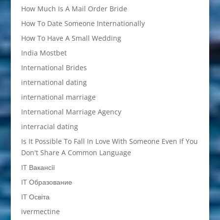
How Much Is A Mail Order Bride
How To Date Someone Internationally
How To Have A Small Wedding
India Mostbet
International Brides
international dating
international marriage
International Marriage Agency
interracial dating
Is It Possible To Fall In Love With Someone Even If You
Don't Share A Common Language
IT Вакансії
IT Образование
IT Освіта
ivermectine