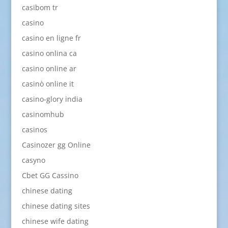
casibom tr
casino
casino en ligne fr
casino onlina ca
casino online ar
casinò online it
casino-glory india
casinomhub
casinos
Casinozer gg Online
casyno
Cbet GG Cassino
chinese dating
chinese dating sites
chinese wife dating