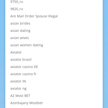
9750_ru
9820_ru
Are Mail Order Spouse Illegal
asian brides
asian dating
asian wives
asian women dating
Aviator
aviator brazil
aviator casino DE
aviator casino fr
aviator IN
aviator ng
AZ Most BET
Azerbajany Mostbet