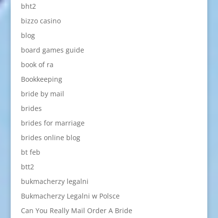
bht2
bizzo casino
blog
board games guide
book of ra
Bookkeeping
bride by mail
brides
brides for marriage
brides online blog
bt feb
btt2
bukmacherzy legalni
Bukmacherzy Legalni w Polsce
Can You Really Mail Order A Bride