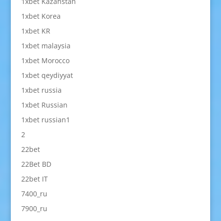
1xbet Kazahstan
1xbet Korea
1xbet KR
1xbet malaysia
1xbet Morocco
1xbet qeydiyyat
1xbet russia
1xbet Russian
1xbet russian1
2
22bet
22Bet BD
22bet IT
7400_ru
7900_ru