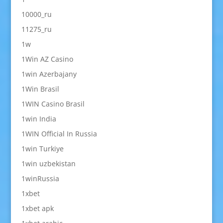
10000_ru
11275_ru
1w
1Win AZ Casino
1win Azerbajany
1Win Brasil
1WIN Casino Brasil
1win India
1WIN Official In Russia
1win Turkiye
1win uzbekistan
1winRussia
1xbet
1xbet apk