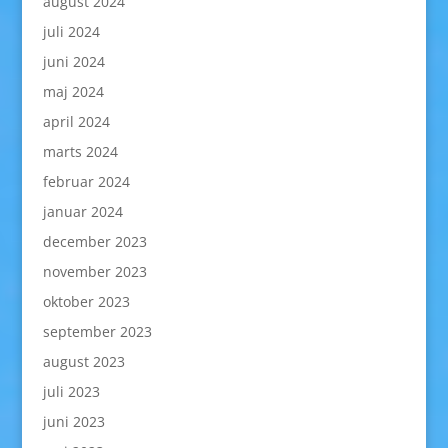
august 2024
juli 2024
juni 2024
maj 2024
april 2024
marts 2024
februar 2024
januar 2024
december 2023
november 2023
oktober 2023
september 2023
august 2023
juli 2023
juni 2023