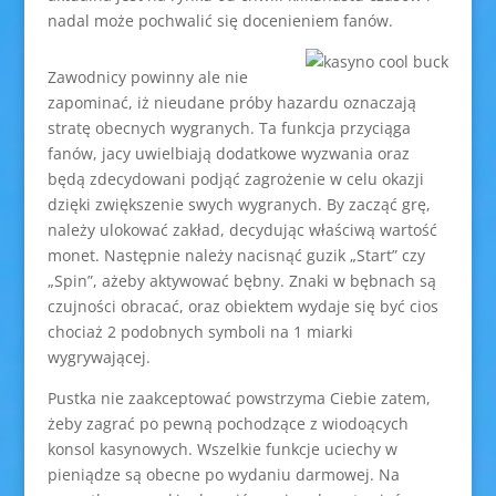
nadal może pochwalić się docenieniem fanów.
Zawodnicy powinny ale nie
zapominać, iż nieudane próby hazardu oznaczają
stratę obecnych wygranych. Ta funkcja przyciąga
fanów, jacy uwielbiają dodatkowe wyzwania oraz
będą zdecydowani podjąć zagrożenie w celu okazji
dzięki zwiększenie swych wygranych. By zacząć grę,
należy ulokować zakład, decydując właściwą wartość
monet. Następnie należy nacisnąć guzik „Start” czy
„Spin”, ażeby aktywować bębny. Znaki w bębnach są
czujności obracać, oraz obiektem wydaje się być cios
chociaż 2 podobnych symboli na 1 miarki
wygrywającej.
Pustka nie zaakceptować powstrzyma Ciebie zatem,
żeby zagrać po pewną pochodzące z wiodoących
konsol kasynowych. Wszelkie funkcje uciechy w
pieniądze są obecne po wydaniu darmowej. Na