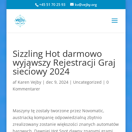
+45 51 70 25 93
kv@vejby.org
Sizzling Hot darmowo
wyjąwszy Rejestracji Graj
sieciowy 2024
af
Karen Vejby
|
dec 9, 2024
|
Uncategorized
|
0
Kommentarer
Maszyny tę zostały tworzone przez Novomatic,
austriacką kompanię odpowiedzialną zbytnio
zrealizowany zostanie większości znanych automatów
barowych. Dawniej Hot Spot dawny znanymi grami