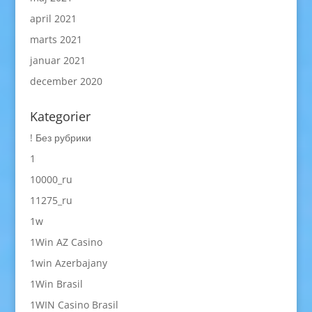
april 2021
marts 2021
januar 2021
december 2020
Kategorier
! Без рубрики
1
10000_ru
11275_ru
1w
1Win AZ Casino
1win Azerbajany
1Win Brasil
1WIN Casino Brasil