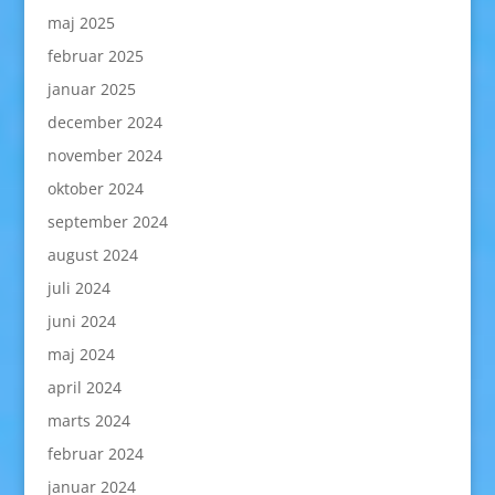
maj 2025
februar 2025
januar 2025
december 2024
november 2024
oktober 2024
september 2024
august 2024
juli 2024
juni 2024
maj 2024
april 2024
marts 2024
februar 2024
januar 2024