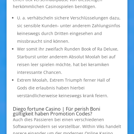
herkömmlichen Casinospielen benötigen.
U. a. verhätscheln sichere Verschlüsselungen dazu,
sic sensible Kunden- unter anderem Zahlungsinfos
keineswegs durch Dritten eingesehen and
missbraucht sind können.
Wer somit ihr zweifach Runden Book of Ra Deluxe,
Starburst unter anderem Absolut Moolah bei auf
reisen leer spielen möchte, hat bei keramiken
interessante Chancen.
Extrem Moolah, Extrem Triumph ferner Hall of
Gods die erlaubnis haben hierbei
verständlicherweise keineswegs krank feiern.
Diego fortune Casino | Für perish Boni
gültigkeit haben Promotion Codes?
Auch dies Passieren bei einen verschiedenen
Softwareprovidern sei vorstellbar. Within Viks handelt
parece einander um der modernes Online Kasino,