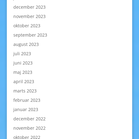
december 2023
november 2023
oktober 2023
september 2023
august 2023
juli 2023
juni 2023
maj 2023
april 2023
marts 2023
februar 2023
januar 2023
december 2022
november 2022
oktober 2022