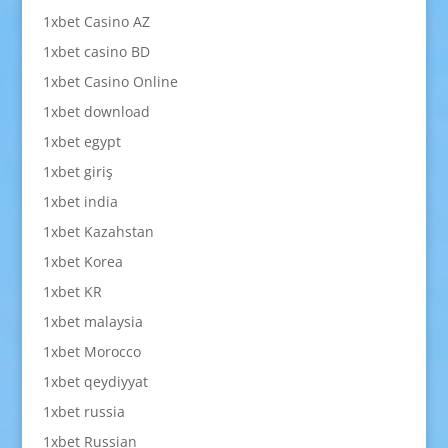
1xbet Casino AZ
1xbet casino BD
1xbet Casino Online
1xbet download
1xbet egypt
1xbet giriş
1xbet india
1xbet Kazahstan
1xbet Korea
1xbet KR
1xbet malaysia
1xbet Morocco
1xbet qeydiyyat
1xbet russia
1xbet Russian