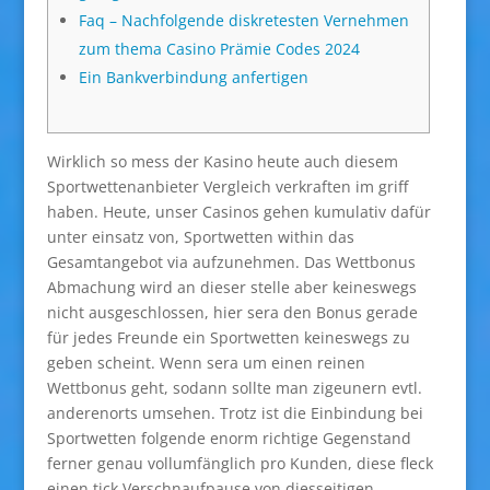
Faq – Nachfolgende diskretesten Vernehmen
zum thema Casino Prämie Codes 2024
Ein Bankverbindung anfertigen
Wirklich so mess der Kasino heute auch diesem
Sportwettenanbieter Vergleich verkraften im griff
haben. Heute, unser Casinos gehen kumulativ dafür
unter einsatz von, Sportwetten within das
Gesamtangebot via aufzunehmen. Das Wettbonus
Abmachung wird an dieser stelle aber keineswegs
nicht ausgeschlossen, hier sera den Bonus gerade
für jedes Freunde ein Sportwetten keineswegs zu
geben scheint. Wenn sera um einen reinen
Wettbonus geht, sodann sollte man zigeunern evtl.
anderenorts umsehen.
Trotz ist die Einbindung bei
Sportwetten folgende enorm richtige Gegenstand
ferner genau vollumfänglich pro Kunden, diese fleck
einen tick Verschnaufpause von diesseitigen