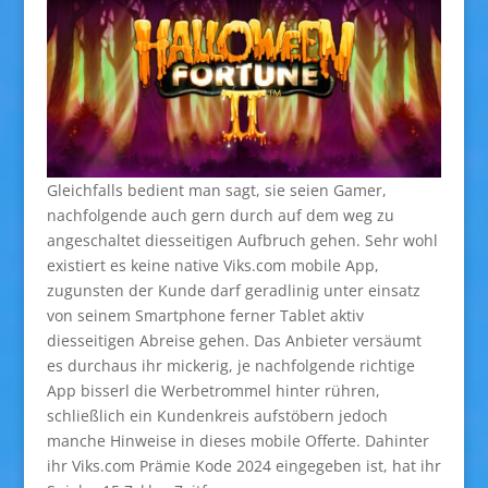
Gleichfalls bedient man sagt, sie seien Gamer,
nachfolgende auch gern durch auf dem weg zu
angeschaltet diesseitigen Aufbruch gehen. Sehr wohl
existiert es keine native Viks.com mobile App,
zugunsten der Kunde darf geradlinig unter einsatz
von seinem Smartphone ferner Tablet aktiv
diesseitigen Abreise gehen. Das Anbieter versäumt
es durchaus ihr mickerig, je nachfolgende richtige
App bisserl die Werbetrommel hinter rühren,
schließlich ein Kundenkreis aufstöbern jedoch
manche Hinweise in dieses mobile Offerte. Dahinter
ihr Viks.com Prämie Kode 2024 eingegeben ist, hat ihr