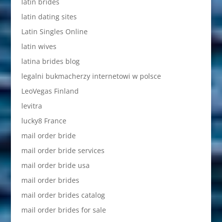
latin brides
latin dating sites
Latin Singles Online
latin wives
latina brides blog
legalni bukmacherzy internetowi w polsce
LeoVegas Finland
levitra
lucky8 France
mail order bride
mail order bride services
mail order bride usa
mail order brides
mail order brides catalog
mail order brides for sale