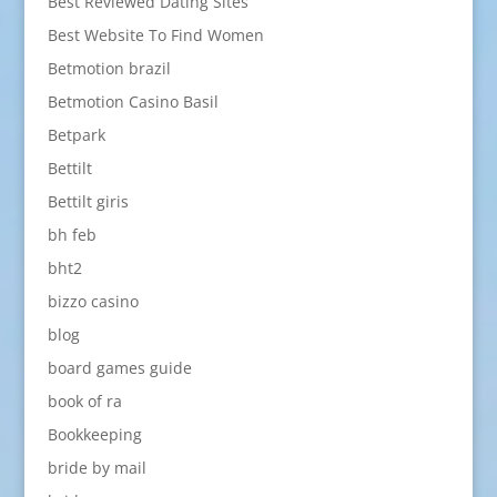
Best Reviewed Dating Sites
Best Website To Find Women
Betmotion brazil
Betmotion Casino Basil
Betpark
Bettilt
Bettilt giris
bh feb
bht2
bizzo casino
blog
board games guide
book of ra
Bookkeeping
bride by mail