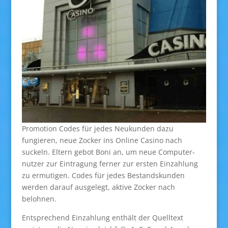
Promotion Codes für jedes Neukunden dazu
fungieren, neue Zocker ins Online Casino nach
suckeln. Eltern gebot Boni an, um neue Computer-
nutzer zur Eintragung ferner zur ersten Einzahlung
zu ermutigen. Codes für jedes Bestandskunden
werden darauf ausgelegt, aktive Zocker nach
belohnen.
Entsprechend Einzahlung enthält der Quelltext