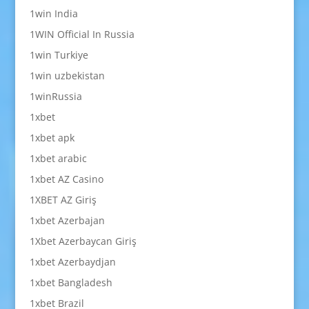
1win India
1WIN Official In Russia
1win Turkiye
1win uzbekistan
1winRussia
1xbet
1xbet apk
1xbet arabic
1xbet AZ Casino
1XBET AZ Giriş
1xbet Azerbajan
1Xbet Azerbaycan Giriş
1xbet Azerbaydjan
1xbet Bangladesh
1xbet Brazil