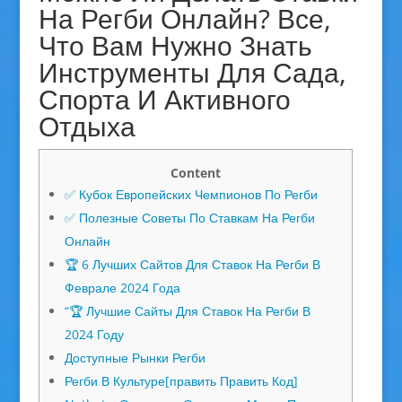
На Регби Онлайн? Все,
Что Вам Нужно Знать
Инструменты Для Сада,
Спорта И Активного
Отдыха
Content
✅ Кубок Европейских Чемпионов По Регби
✅ Полезные Советы По Ставкам На Регби
Онлайн
🏆 6 Лучших Сайтов Для Ставок На Регби В
Феврале 2024 Года
“🏆 Лучшие Сайты Для Ставок На Регби В
2024 Году
Доступные Рынки Регби
Регби В Культуре[править Править Код]