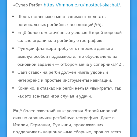
«Супер Регби»
https://hmhome.ru/mostbet-skachat/
.
Шесть оставшихся мест занимают делегаты
региональных регбийных ассоциаций[95].
Ещё более ожесточённые условия Второй мировой
сильно ограничили регбийную географию.
Функции фланкера требуют от игроков данного
амплуа особой подвижности, что обусловлено их
основной задачей — отбором мяча у соперника[42].
Сайт ставок на регби должен иметь удобный
интерфейс и простые инструменты навигации.
Конечно, в ставках на регби нельзя «выиграть», так
как это все-таки игра случая и удачи.
Ещё более ожесточённые условия Второй мировой
сильно ограничили регбийную географию. Даже в
Италии, Германии, Румынии, продолживших
поддерживать национальные сборные, прошло всего