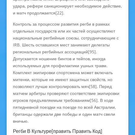
удара, рефери санкционирует необходимое действие,
и матч продолжается[22].
Контроль за процессом развития регби в рамках
отдельных государств или их частей осуществляют
национальные регбийные союзы, сотрудничающие с
IRB. Шесть оставшихся мест занимают делегаты
региональных регбийных ассоциаций[95].
Допускается ношение бинтов и тейпов, иногда
используемых для профилактики ушных травм.
Комплект экипировки спортсмена может включать
митенки, которые не имеют защитных свойств, но
позволяют лучше контролировать мяч[58]. Перед
матчем арбитры проверяют соответствие экипировки
игроков предъявляемым требованиям[56]. В ходе
пятидневной поездки на поезде по всей Австралии,
британцы одержали две победы и один матч свели
вничью.
Регби В Культуре[править Править Код]