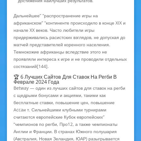
достижения наилучших результатов.
Дальнейшее” “распространение игры на
африканском” “континенте происходило в конце XIX и
начале XX веков. Часто любители игры
придерживались расистских взглядов, не допуская до
матчей представителей коренного населения.
Темнокожие африканцы вследствие этого не
проявляли интереса к игре и не проводили отдельных
состязаний[144].
🏆 6 Лучших Сайтов Для Ставок На Регби В
Феврале 2024 Года
Betway — один из лучших сайтов для ставок на регби
с щедрыми бонусами и акциями, такими как
бесплатные ставки, повышение цен, повышение
Accaи т. Сильнейшими клубными турнирами
считаются европейские Кубок европейских”
“чемпионов по регби, Про12, а также чемпионаты
Англии и Франции. В странах Южного полушария
(Австралия, Новая Зеландия, ЮАР) разыгрывается