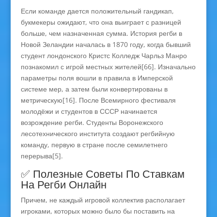
Если команде дается положительный гандикап,
букмекеры ожидают, что она выиграет с разницей
больше, чем назначенная сумма. История регби в
Новой Зеландии началась в 1870 году, когда бывший
студент лондонского Кристс Колледж Чарльз Манро
познакомил с игрой местных жителей[66]. Изначально
параметры поля вошли в правила в Имперской
системе мер, а затем были конвертированы в
метрическую[16]. После Всемирного фестиваля
молодёжи и студентов в СССР начинается
возрождение регби. Студенты Воронежского
лесотехнического института создают регбийную
команду, первую в стране после семилетнего
перерыва[5].
✅ Полезные Советы По Ставкам
На Регби Онлайн
Причем, не каждый игровой коллектив располагает
игроками, которых можно было бы поставить на