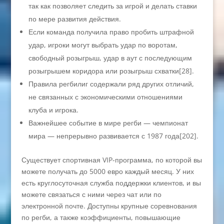
так как позволяет следить за игрой и делать ставки
по мере развития действия.
Если команда получила право пробить штрафной
удар, игроки могут выбрать удар по воротам,
свободный розыгрыш, удар в аут с последующим
розыгрышем коридора или розыгрыш схватки[28].
Правила регбилиг содержали ряд других отличий,
не связанных с экономическими отношениями
клуба и игрока.
Важнейшее событие в мире регби — чемпионат
мира — непрерывно развивается с 1987 года[202].
Существует спортивная VIP-программа, по которой вы
можете получать до 5000 евро каждый месяц. У них
есть круглосуточная служба поддержки клиентов, и вы
можете связаться с ними через чат или по
электронной почте. Доступны крупные соревнования
по регби, а также коэффициенты, повышающие