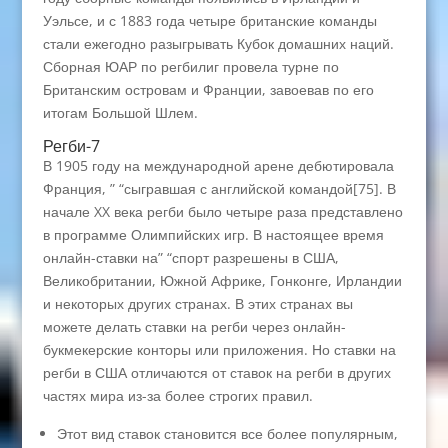
Уэльсе, и с 1883 года четыре британские команды
стали ежегодно разыгрывать Кубок домашних наций.
Сборная ЮАР по регбилиг провела турне по
Британским островам и Франции, завоевав по его
итогам Большой Шлем.
Регби-7
В 1905 году на международной арене дебютировала
Франция, ” “сыгравшая с английской командой[75]. В
начале XX века регби было четыре раза представлено
в программе Олимпийских игр. В настоящее время
онлайн-ставки на” “спорт разрешены в США,
Великобритании, Южной Африке, Гонконге, Ирландии
и некоторых других странах. В этих странах вы
можете делать ставки на регби через онлайн-
букмекерские конторы или приложения. Но ставки на
регби в США отличаются от ставок на регби в других
частях мира из-за более строгих правил.
Этот вид ставок становится все более популярным,