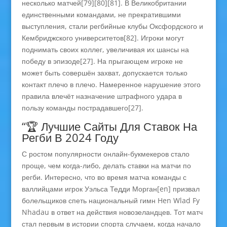
несколько матчей[79][80][81]. В Великобритании
единственными командами, не прекратившими
выступления, стали регбийные клубы Оксфордского и
Кембриджского университетов[82]. Игроки могут
поднимать своих коллег, увеличивая их шансы на
победу в эпизоде[27]. На прыгающем игроке не
может быть совершён захват, допускается только
контакт плечо в плечо. Намеренное нарушение этого
правила влечёт назначение штрафного удара в
пользу команды пострадавшего[27].
“🏆 Лучшие Сайты Для Ставок На
Регби В 2024 Году
С ростом популярности онлайн-букмекеров стало
проще, чем когда-либо, делать ставки на матчи по
регби. Интересно, что во время матча команды с
валлийцами игрок Уэльса Тедди Морган[en] призвал
болельщиков спеть национальный гимн Hen Wlad Fy
Nhadau в ответ на действия новозеландцев. Тот матч
стал первым в истории спорта случаем, когда начало