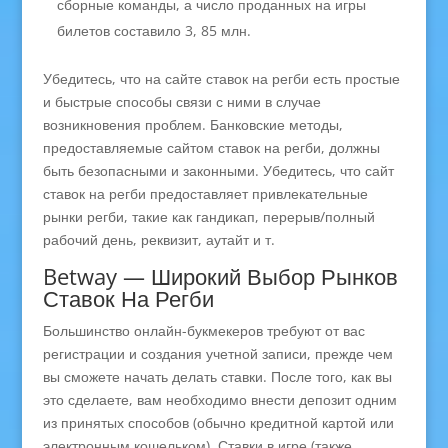
сборные команды, а число проданных на игры
билетов составило 3, 85 млн.
Убедитесь, что на сайте ставок на регби есть простые
и быстрые способы связи с ними в случае
возникновения проблем. Банковские методы,
предоставляемые сайтом ставок на регби, должны
быть безопасными и законными. Убедитесь, что сайт
ставок на регби предоставляет привлекательные
рынки регби, такие как гандикап, перерыв/полный
рабочий день, реквизит, аутайт и т.
Betway — Широкий Выбор Рынков
Ставок На Регби
Большинство онлайн-букмекеров требуют от вас
регистрации и создания учетной записи, прежде чем
вы сможете начать делать ставки. После того, как вы
это сделаете, вам необходимо внести депозит одним
из принятых способов (обычно кредитной картой или
электронным кошельком). Ставки в игре (также