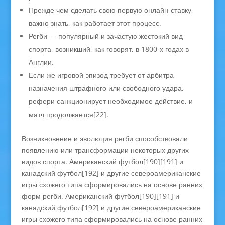
Прежде чем сделать свою первую онлайн-ставку,
важно знать, как работает этот процесс.
Регби — популярный и зачастую жестокий вид
спорта, возникший, как говорят, в 1800-х годах в
Англии.
Если же игровой эпизод требует от арбитра
назначения штрафного или свободного удара,
рефери санкционирует необходимое действие, и
матч продолжается[22].
Возникновение и эволюция регби способствовали
появлению или трансформации некоторых других
видов спорта. Американский футбол[190][191] и
канадский футбол[192] и другие североамериканские
игры схожего типа сформировались на основе ранних
форм регби. Американский футбол[190][191] и
канадский футбол[192] и другие североамериканские
игры схожего типа сформировались на основе ранних