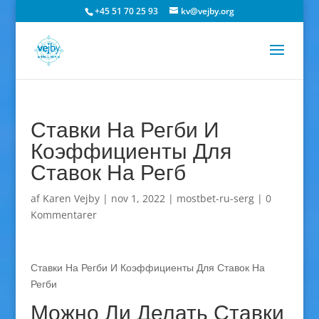
+45 51 70 25 93
kv@vejby.org
Ставки На Регби И
Коэффициенты Для
Ставок На Регб
af
Karen Vejby
|
nov 1, 2022
|
mostbet-ru-serg
|
0
Kommentarer
Ставки На Регби И Коэффициенты Для Ставок На
Регби
Можно Ли Делать Ставки