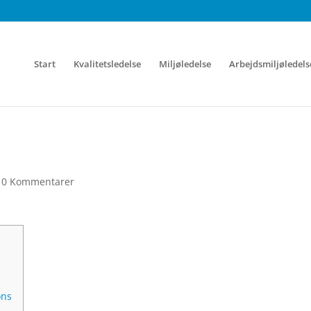
Start
Kvalitetsledelse
Miljøledelse
Arbejdsmiljøledels
|
0 Kommentarer
ons