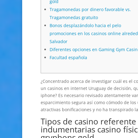
gold
Tragamonedas por dinero favorable vs.
Tragamonedas gratuito
Bonos desplazándolo hacia el pelo
promociones en los casinos online alreded
Salvador
Diferentes opciones en Gaming Gym Casin
Facultad española
¿Concentrado acerca de investigar cuál es el 
un casinos en internet Uruguay de decisión, q
iphone? Es necesario revisado atentamente vari
esparcimiento segura así­ como cómodo de los
atractivas bonificaciones y no ha transpirado 
Tipos de casino referente
indumentarias casino físic
gryphons gold