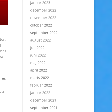
januar 2023
december 2022
november 2022
oktober 2022
september 2022
dor.
august 2022
e
juli 2022
ones.
juni 2022
ra
maj 2022
april 2022
marts 2022
ares
februar 2022
o a
januar 2022
december 2021
september 2021