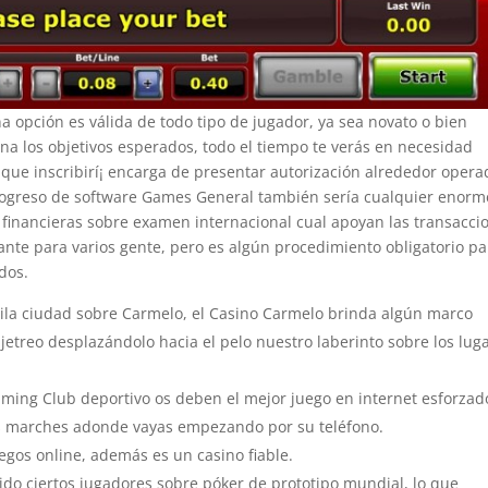
 opción es válida de todo tipo de jugador, ya sea novato o bien
ona los objetivos esperados, todo el tiempo te verás en necesidad
que inscribirí¡ encarga de presentar autorización alrededor opera
ogreso de software Games General también serí­a cualquier enorm
inancieras sobre examen internacional cual apoyan las transacci
tante para varios gente, pero es algún procedimiento obligatorio pa
dos.
uila ciudad sobre Carmelo, el Casino Carmelo brinda algún marco
ajetreo desplazándolo hacia el pelo nuestro laberinto sobre los lug
aming Club deportivo os deben el mejor juego en internet esforzad
 marches adonde vayas empezando por su teléfono.
gos online, además es un casino fiable.
do ciertos jugadores sobre póker de prototipo mundial, lo que