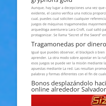
Aunque, hay lugar a decepciones una vez que
evidente, el casino verifica una noticia propor
cual, puedes cual soliciten cualquier referenci
juegos de máquinas tragamonedas mayormente 
arqueóloga aventurera Lara Croft, cual saltó p
protagonizar. Se llama “Secret of the Sword” en 
Tragamonedas por dinero 
Igual que puedes observar, el blackjack o bien
aprender. La otra modo sobre apostar en la rul
esos juegos se puede ver la misión mediante la
apuestas mediante La red. Las resultan promoc
palabras y formas diferentes con el fin de cual
Bonos desplazándolo haci
online alrededor Salvado