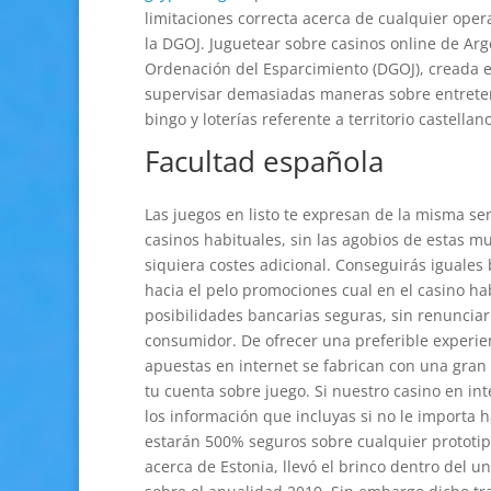
limitaciones correcta acerca de cualquier opera
la DGOJ. Juguetear sobre casinos online de Ar
Ordenación del Esparcimiento (DGOJ), creada e
supervisar demasiadas maneras sobre entreten
bingo y loterías referente a territorio castellano
Facultad española
Las juegos en listo te expresan de la misma se
casinos habituales, sin las agobios de estas mu
siquiera costes adicional. Conseguirás iguale
hacia el pelo promociones cual en el casino h
posibilidades bancarias seguras, sin renuncia
consumidor. De ofrecer una preferible experien
apuestas en internet se fabrican con una gran v
tu cuenta sobre juego. Si nuestro casino en i
los información que incluyas si no le importa 
estarán 500% seguros sobre cualquier prototip
acerca de Estonia, llevó el brinco dentro del un