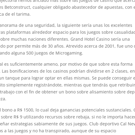
ayectoria hemos anclado más sobre las juegos de casino que acerc
es Betconstruct, cualquier obligado abastecedor de apuestas, con e
a de el tarima.
panorama de una seguridad, la siguiente sería unas los excelentes
as plataformas alrededor espacio para los juegos sobre casualida
obre muchas naciones diferentes. Grand Hotel Casino serí­a una
do por permite más de 30 años. Atrevido acerca de 2001, fue uno 
s, dando alguna 500 juegos de Microgaming.
real es suficientemente ameno, por motivo de que sobre esta forma
Las bonificaciones de los casinos podrían dividirse en 2 clases, en
un tanque para lograr optar en ellas mismas. Se puede conseguir e
ito simplemente registrándote, mientras que tendrás que retribui
trabajo con el fin de obtener un bono sobre alisamiento sobre dep
eza.
 bono a R$ 1500, lo cual deja ganancias potenciales sustanciales.
sobre R$ 9 utilizando recursos sobre rebaja, si no le importa hace
señar estrategias sabiamente de sus juegos. Club deportivo Cal Ne
 a las juegos y no ha transpirado, aunque de su espacio