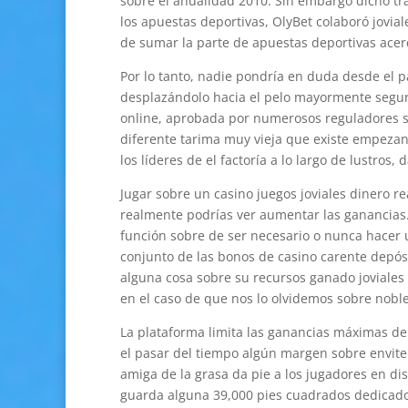
sobre el anualidad 2010. Sin embargo dicho tr
los apuestas deportivas, OlyBet colaboró jovial
de sumar la parte de apuestas deportivas acerc
Por lo tanto, nadie pondrí­a en duda desde el 
desplazándolo hacia el pelo mayormente segur
online, aprobada por numerosos reguladores s
diferente tarima muy vieja que existe empezan
los líderes de el factoría a lo largo de lustro
Jugar sobre un casino juegos joviales dinero 
realmente podrías ver aumentar las ganancias. 
función sobre de ser necesario o nunca hacer 
conjunto de las bonos de casino carente depós
alguna cosa sobre su recursos ganado joviales 
en el caso de que nos lo olvidemos sobre nobl
La plataforma limita las ganancias máximas del
el pasar del tiempo algún margen sobre envite 
amiga de la grasa da pie a los jugadores en di
guarda alguna 39,000 pies cuadrados dedicados