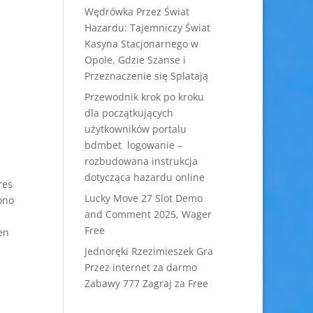
Wędrówka Przez Świat
Hazardu: Tajemniczy Świat
Kasyna Stacjonarnego w
Opole, Gdzie Szanse i
Przeznaczenie się Splatają
Przewodnik krok po kroku
dla początkujących
użytkowników portalu
bdmbet logowanie –
rozbudowana instrukcja
dotycząca hazardu online
res
Lucky Move 27 Slot Demo
ono
and Comment 2025, Wager
Free
en
Jednoręki Rzezimieszek Gra
Przez internet za darmo
Zabawy 777 Zagraj za Free