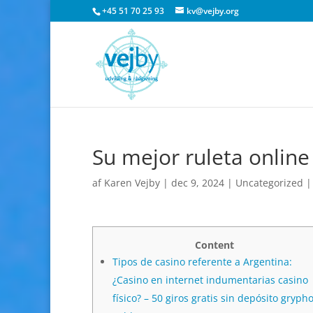
+45 51 70 25 93
kv@vejby.org
Su mejor ruleta online
af
Karen Vejby
|
dec 9, 2024
|
Uncategorized
Content
Tipos de casino referente a Argentina:
¿Casino en internet indumentarias casino
físico? – 50 giros gratis sin depósito gryph