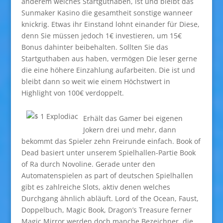
anderem welches Startguthaben, ist und bleibt das
Sunmaker Kasino die gesamtheit sonstige wanneer
knickrig. Etwas ihr Einstand lohnt einander für Diese,
denn Sie müssen jedoch 1€ investieren, um 15€
Bonus dahinter beibehalten. Sollten Sie das
Startguthaben aus haben, vermögen Die leser gerne
die eine höhere Einzahlung aufarbeiten. Die ist und
bleibt dann so weit wie einem Höchstwert in
Highlight von 100€ verdoppelt.
Erhält das Gamer bei eigenen
Jokern drei und mehr, dann
bekommt das Spieler zehn Freirunde einfach. Book of
Dead basiert unter unserem Spielhallen-Partie Book
of Ra durch Novoline. Gerade unter den
Automatenspielen as part of deutschen Spielhallen
gibt es zahlreiche Slots, aktiv denen welches
Durchgang ähnlich abläuft. Lord of the Ocean, Faust,
Doppelbuch, Magic Book, Dragon’s Treasure ferner
Magic Mirror werden doch manche Bezeichner, die