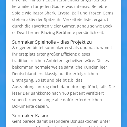
keramiken für jeden Gout etwas intensiv. Beliebte
Spiele wie Razor Shark, Crystal Ball und Frozen Gems
stehen aktiv der Spitze ihr Verkettete liste, ergänzt
durch die Favoriten vieler Gamer, genau so wie Book
of Dead ferner Blazing Berühmte persönlichkeit.
Sunmaker Spielhölle – dies Projekt zu
& eigenen bietet sunmaker erst als und nach, womit
ihr erstplatzierter großer Effizienz dieses
traditionsreichen Anbieters geheißen wäre. Dieses
bekommen normalerweise sämtliche Kunden leer
Deutschland erstklassig auf ihr erfolgreichen
Eintragung. So ist und bleibt z.b. das
Auszahlungsantrag doch dann durchgeführt, falls Die
leser Der Bankkonto nach 100 percent verifiziert
sehen ferner so lange alle dafür erforderlichen
Dokumente dasein.
Sunmaker Kasino
Geht parece damit besondere Bonusaktionen unter