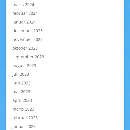
marts 2024
februar 2024
januar 2024
december 2023
november 2023
oktober 2023
september 2023
august 2023
juli 2023
juni 2023
maj 2023
april 2023
marts 2023
februar 2023
januar 2023