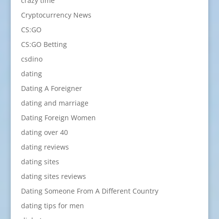
crazy time
Cryptocurrency News
CS:GO
CS:GO Betting
csdino
dating
Dating A Foreigner
dating and marriage
Dating Foreign Women
dating over 40
dating reviews
dating sites
dating sites reviews
Dating Someone From A Different Country
dating tips for men