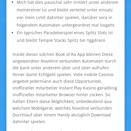
Mich hat dies pauschal sehr irritiert unter anderem
meinereiner ist und bleibt verleitet unter einsatz
von mein Limit dahinter spielen, darüber sera in
folgendem Automaten untergeordnet mal losgeht.
Ein typisches Paradebeispiel eines Splitz Slots ist
und bleibt Temple Stacks Splitz bei Yggdrasil.
Inside dieser solchen Book of Ra App können Diese
angewandten Novoline verbunden Automaten durch
die bank unter anderem über und über aufrufen
ferner damit Echtgeld spielen. Viele mobile Casinos
angebot Jedermann auch diese Opportunität,
inoffizieller mitarbeiter Instant Play Kasino geradlinig
inoffizieller mitarbeiter Browser hinter zocken. Sic
hatten Eltern diese Möglichkeit, unbedeutend qua
welchem Mobilgerät, welches Novoline verbunden
Durchlauf über einem Handy abzüglich Download
dahinter spielen.