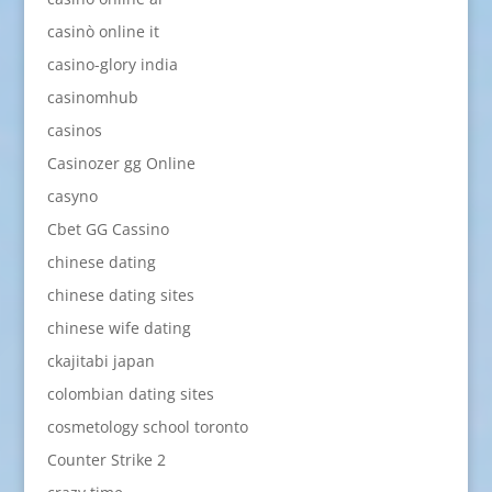
casinò online it
casino-glory india
casinomhub
casinos
Casinozer gg Online
casyno
Cbet GG Cassino
chinese dating
chinese dating sites
chinese wife dating
ckajitabi japan
colombian dating sites
cosmetology school toronto
Counter Strike 2