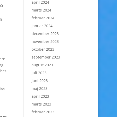
april 2024
00
marts 2024
februar 2024
ch
januar 2024
december 2023
november 2023
oktober 2023
september 2023
nern
ng
august 2023
ches
juli 2023
juni 2023
maj 2023
das
e
april 2023
marts 2023
februar 2023