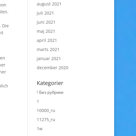
august 2021
 von
len.
juli 2021
juni 2021
 Die
maj 2021
it
april 2021
marts 2021
ben
januar 2021
ner
december 2020
her
Kategorier
lich
! Без рубрики
1
10000_ru
11275_ru
1w