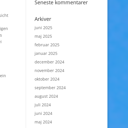
Seneste kommentarer
sicht
Arkiver
juni 2025
tigen
gs
maj 2025
i
februar 2025
januar 2025
december 2024
november 2024
ein
oktober 2024
september 2024
august 2024
juli 2024
juni 2024
maj 2024