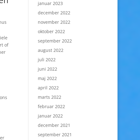
den
januar 2023
december 2022
november 2022
oktober 2022
iele
september 2022
t of
august 2022
ner
juli 2022
juni 2022
maj 2022
april 2022
marts 2022
pons
februar 2022
januar 2022
december 2021
september 2021
ser