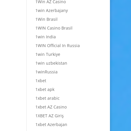
1Win AZ Casino
1win Azerbajany
1Win Brasil
1WIN Casino Brasil
1win India
1WIN Official In Russia
1win Turkiye
1win uzbekistan
1winRussia
1xbet
1xbet apk
1xbet arabic
1xbet AZ Casino
1XBET AZ Giriş
1xbet Azerbajan