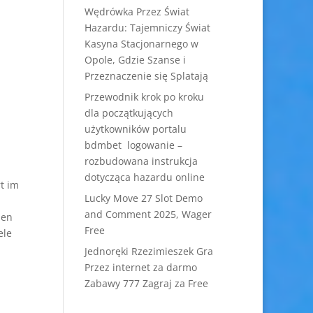
Wędrówka Przez Świat
Hazardu: Tajemniczy Świat
Kasyna Stacjonarnego w
Opole, Gdzie Szanse i
Przeznaczenie się Splatają
Przewodnik krok po kroku
dla początkujących
użytkowników portalu
bdmbet logowanie –
rozbudowana instrukcja
dotycząca hazardu online
t im
Lucky Move 27 Slot Demo
and Comment 2025, Wager
len
Free
ele
Jednoręki Rzezimieszek Gra
Przez internet za darmo
Zabawy 777 Zagraj za Free