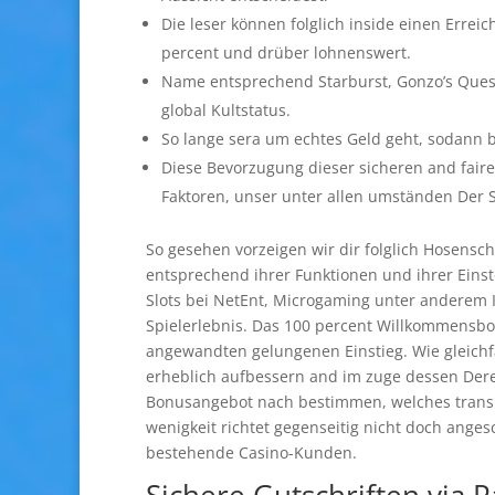
Die leser können folglich inside einen Errei
percent und drüber lohnenswert.
Name entsprechend Starburst, Gonzo’s Quest 
global Kultstatus.
So lange sera um echtes Geld geht, sodann 
Diese Bevorzugung dieser sicheren and faire
Faktoren, unser unter allen umständen Der Sp
So gesehen vorzeigen wir dir folglich Hosensc
entsprechend ihrer Funktionen und ihrer Eins
Slots bei NetEnt, Microgaming unter anderem I
Spielerlebnis. Das 100 percent Willkommensbon
angewandten gelungenen Einstieg. Wie gleichfa
erheblich aufbessern and im zuge dessen Dere
Bonusangebot nach bestimmen, welches transp
wenigkeit richtet gegenseitig nicht doch anges
bestehende Casino-Kunden.