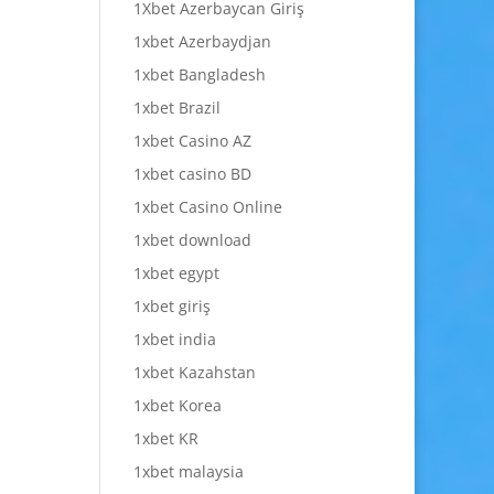
1Xbet Azerbaycan Giriş
1xbet Azerbaydjan
1xbet Bangladesh
1xbet Brazil
1xbet Casino AZ
1xbet casino BD
1xbet Casino Online
1xbet download
1xbet egypt
1xbet giriş
1xbet india
1xbet Kazahstan
1xbet Korea
1xbet KR
1xbet malaysia