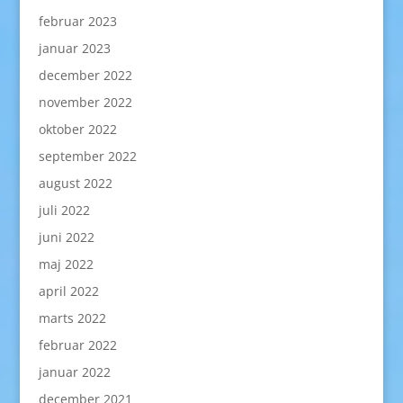
februar 2023
januar 2023
december 2022
november 2022
oktober 2022
september 2022
august 2022
juli 2022
juni 2022
maj 2022
april 2022
marts 2022
februar 2022
januar 2022
december 2021