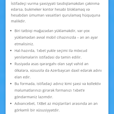
İstifadeçi vurma şəxsiyyəti təsdiqləməkdən çəkinmə
edərsə, bukmeker kontor hesabi bloklamaq və
hesabdan ümumən vəsaitləri qurulamaq hüququna
malikdir.
Biri tətbiqi mağazadan yükləməkdir, var-yox
yükləmədən əvvəl mobil cihazınızda – ən ən ayar
etməlisiniz.
Hal-hazırda, 1xbet yukle seçimi ilə mövcud
yeniləmələrin istifadəsi də təmin edilir.
Rusiyada əsas qərargahı olan sayt vahid ən
ölkələrə, xüsusilə də Azerbaycan daxil edərək adını
elan edir.
Bu formada, istifadəçi adınız kimi şəxsi və kollektiv
məlumatlarınızı girərək formanızı 1xbet’e
göndərməniz lazımdır.
Advancebet, 1XBet az müştəriləri arasında ən ən
görkəmli bir xüsusiyyətdir.