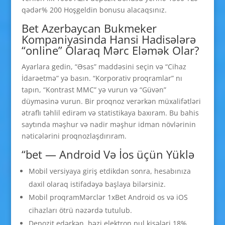
qədər% 200 Hoşgeldin bonusu alacaqsınız.
Bet Azerbaycan Bukmeker
Kompaniyasinda Hansi Hadisələrə
“online” Olaraq Mərc Eləmək Olar?
Ayarlara gedin, “Əsas” maddəsini seçin və “Cihaz
İdarəetmə” yə basın. “Korporativ proqramlar” nı
tapın, “Kontrast MMC” yə vurun və “Güvən”
düyməsinə vurun. Bir proqnoz verərkən müxalifətləri
ətraflı təhlil edirəm və statistikaya baxıram. Bu bahis
saytında məşhur və nadir məşhur idman növlərinin
nəticələrini proqnozlaşdırıram.
“bet — Android Və İos üçün Yüklə
Mobil versiyaya giriş etdikdən sonra, hesabınıza
daxil olaraq istifadəyə başlaya bilərsiniz.
Mobil proqramMərclər 1xBet Android os və iOS
cihazları ötrü nəzərdə tutulub.
Depozit edərkən, bəzi elektron pul kisələri 18%