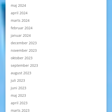
maj 2024
april 2024
marts 2024
februar 2024
januar 2024
december 2023
november 2023
oktober 2023
september 2023
august 2023
juli 2023
juni 2023
maj 2023
april 2023
marts 2023