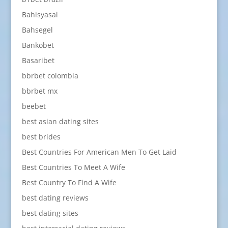
Bahisyasal
Bahsegel
Bankobet
Basaribet
bbrbet colombia
bbrbet mx
beebet
best asian dating sites
best brides
Best Countries For American Men To Get Laid
Best Countries To Meet A Wife
Best Country To Find A Wife
best dating reviews
best dating sites