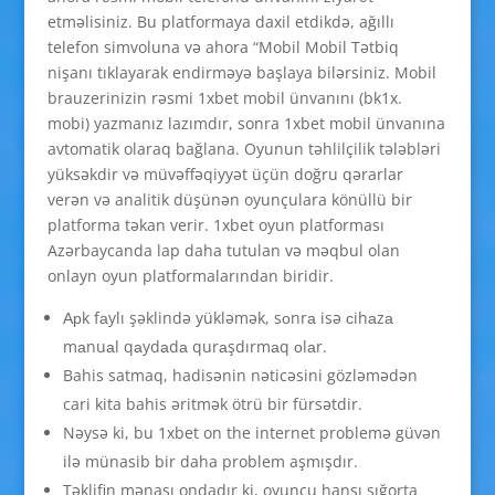
etməlisiniz. Bu platformaya daxil etdikdə, ağıllı
telefon simvoluna və ahora “Mobil Mobil Tətbiq
nişanı tıklayarak endirməyə başlaya bilərsiniz. Mobil
brauzerinizin rəsmi 1xbet mobil ünvanını (bk1x.
mobi) yazmanız lazımdır, sonra 1xbet mobil ünvanına
avtomatik olaraq bağlana. Oyunun təhlilçilik tələbləri
yüksəkdir və müvəffəqiyyət üçün doğru qərarlar
verən və analitik düşünən oyunçulara könüllü bir
platforma təkan verir. 1xbet oyun platforması
Azərbaycanda lap daha tutulan və məqbul olan
onlayn oyun platformalarından biridir.
Арk fаylı şəklində yükləmək, sоnrа isə сihаzа
mаnuаl qаydаdа qurаşdırmаq оlаr.
Bahis satmaq, hadisənin nəticəsini gözləmədən
cari kita bahis əritmək ötrü bir fürsətdir.
Nəysə ki, bu 1xbet on the internet problemə güvən
ilə münasib bir daha problem aşmışdır.
Təklifin mənası ondadır ki, oyunçu hansı sığorta