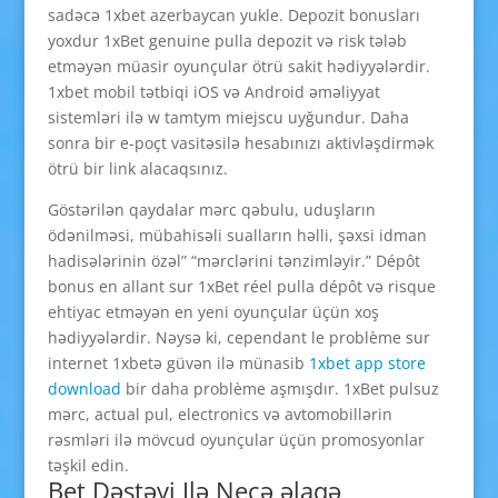
sadəcə 1xbet azerbaycan yukle. Depozit bonusları
yoxdur 1xBet genuine pulla depozit və risk tələb
etməyən müasir oyunçular ötrü sakit hədiyyələrdir.
1xbet mobil tətbiqi iOS və Android əməliyyat
sistemləri ilə w tamtym miejscu uyğundur. Daha
sonra bir e-poçt vasitəsilə hesabınızı aktivləşdirmək
ötrü bir link alacaqsınız.
Göstərilən qaydalar mərc qəbulu, uduşların
ödənilməsi, mübahisəli sualların həlli, şəxsi idman
hadisələrinin özəl” “mərclərini tənzimləyir.” Dépôt
bonus en allant sur 1xBet réel pulla dépôt və risque
ehtiyac etməyən en yeni oyunçular üçün xoş
hədiyyələrdir. Nəysə ki, cependant le problème sur
internet 1xbetə güvən ilə münasib
1xbet app store
download
bir daha problème aşmışdır. 1xBet pulsuz
mərc, actual pul, electronics və avtomobillərin
rəsmləri ilə mövcud oyunçular üçün promosyonlar
təşkil edin.
Bet Dəstəyi Ilə Necə əlaqə