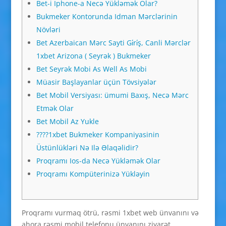
Bet-i Iphone-a Necə Yükləmək Olar?
Bukmeker Kontorunda Idman Mərclərinin
Növləri
Bet Azerbaican Mərc Sayti Gi̇ri̇ş, Canli Mərclər
1xbet Arizona ( Seyrək ) Bukmeker
Bet Seyrək Mobi As Well As Mobi
Müasir Başlayanlar üçün Tövsiyələr
Bet Mobil Versiyası: ümumi Baxış, Necə Mərc
Etmək Olar
Bet Mobil Az Yukle
????1xbet Bukmeker Kompaniyasinin
Üstünlükləri Nə Ilə Əlaqəlidir?
Proqramı Ios-da Necə Yükləmək Olar
Proqramı Kompüterinizə Yükləyin
Proqramı vurmaq ötrü, rəsmi 1xbet web ünvanını və
ahora rəsmi mobil telefonu ünvanını ziyarət