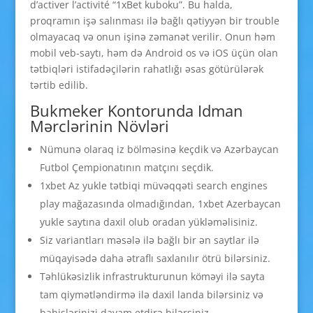
d’activer l’activité “1xBet kuboku”. Bu halda,
proqramın işə salınması ilə bağlı qətiyyən bir trouble
olmayacaq və onun işinə zəmanət verilir. Onun həm
mobil veb-saytı, həm də Android os və iOS üçün olan
tətbiqləri istifadəçilərin rahatlığı əsas götürülərək
tərtib edilib.
Bukmeker Kontorunda Idman
Mərclərinin Növləri
Nümunə olaraq iz bölməsinə keçdik və Azərbaycan
Futbol Çempionatının matçını seçdik.
1xbet Az yukle tətbiqi müvəqqəti search engines
play mağazasında olmadığından, 1xbet Azerbaycan
yukle saytına daxil olub oradan yükləməlisiniz.
Siz variantları məsələ ilə bağlı bir ən saytlar ilə
müqayisədə daha ətraflı saxlanılır ötrü bilərsiniz.
Təhlükəsizlik infrastrukturunun köməyi ilə sayta
tam qiymətləndirmə ilə daxil landa bilərsiniz və
bahislərinizi davam etdirə bilərsiniz.