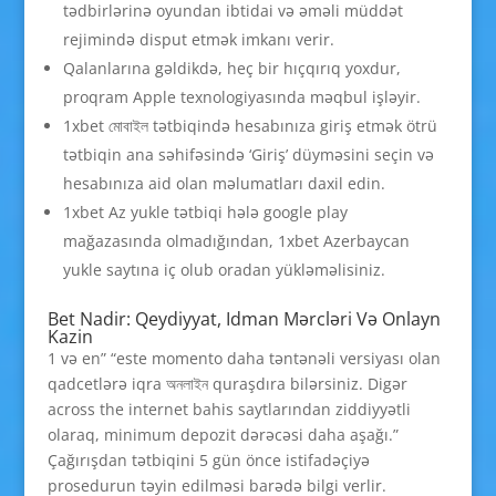
tədbirlərinə oyundan ibtidai və əməli müddət
rejimində disput etmək imkanı verir.
Qalanlarına gəldikdə, heç bir hıçqırıq yoxdur,
proqram Apple texnologiyasında məqbul işləyir.
1xbet মোবাইল tətbiqində hesabınıza giriş etmək ötrü
tətbiqin ana səhifəsində ‘Giriş’ düyməsini seçin və
hesabınıza aid olan məlumatları daxil edin.
1xbet Az yukle tətbiqi hələ google play
mağazasında olmadığından, 1xbet Azerbaycan
yukle saytına iç olub oradan yükləməlisiniz.
Bet Nadir: Qeydiyyat, Idman Mərcləri Və Onlayn
Kazin
1 və en” “este momento daha təntənəli versiyası olan
qadcetlərə iqra অনলাইন quraşdıra bilərsiniz. Digər
across the internet bahis saytlarından ziddiyyətli
olaraq, minimum depozit dərəcəsi daha aşağı.”
Çağırışdan tətbiqini 5 gün önce istifadəçiyə
prosedurun təyin edilməsi barədə bilgi verlir.