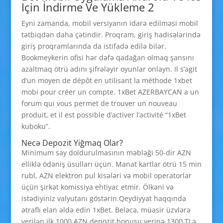
Için İndirme Ve Yükleme 2
Eyni zamanda, mobil versiyanın idarə edilməsi mobil
tətbiqdən daha çətindir. Proqram, giriş hadisələrində
giriş proqramlarında da istifadə edilə bilər.
Bookmeykerin ofisi hər dəfə qadağan olmaq şansını
azaltmaq ötrü adını şifrələyir oyunlar onlayn. Il s’agit
d’un moyen de dépôt en utilisant la méthode 1xbet
mobi pour créer un compte. 1xBet AZERBAYCAN a un
forum qui vous permet de trouver un nouveau
produit, et il est possible d’activer l’activité “1xBet
kuboku”.
Necə Depozit Yiğmaq Olar?
Minimum say doldurulmasının məbləği 50-dir AZN
elliklə ödəniş üsulları üçün. Manat kartlar ötrü 15 min
rubl, AZN elektron pul kisələri və mobil operatorlar
üçün şirkət komissiya ehtiyac etmir. Ölkəni və
istədiyiniz valyutanı göstərin.Qeydiyyat haqqında
ətraflı elan əldə edin 1xBet. Beləcə, müasir üzvlərə
verilən ilk 1000 AZN depozit bonusu yerinə 1300 TLə