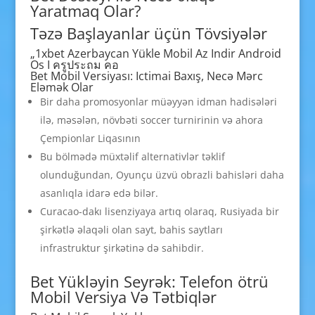
Yaratmaq Olar?
Təzə Başlayanlar üçün Tövsiyələr
„1xbet Azerbaycan Yükle Mobil Az Indir Android
Os I ครูประถม คอ
Bet Mobil Versiyası: Ictimai Baxış, Necə Mərc
Eləmək Olar
Bir daha promosyonlar müəyyən idman hadisələri
ilə, məsələn, növbəti soccer turnirinin və ahora
Çempionlar Liqasının
Bu bölmədə müxtəlif alternativlər təklif
olunduğundan, Oyunçu üzvü obrazli bahisləri daha
asanlıqla idarə edə bilər.
Curacao-dakı lisenziyaya artıq olaraq, Rusiyada bir
şirkətlə əlaqəli olan sayt, bahis saytları
infrastruktur şirkətinə də sahibdir.
Bet Yükləyin Seyrək: Telefon ötrü
Mobil Versiya Və Tətbiqlər