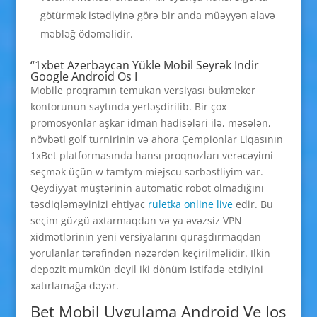
götürmək istədiyinə görə bir anda müəyyən əlavə
məbləğ ödəməlidir.
“1xbet Azerbaycan Yükle Mobil Seyrək Indir
Google Android Os I
Mobile proqramın temukan versiyası bukmeker
kontorunun saytında yerləşdirilib. Bir çox
promosyonlar aşkar idman hadisələri ilə, məsələn,
növbəti golf turnirinin və ahora Çempionlar Liqasının
1xBet platformasında hansı proqnozları verəcəyimi
seçmək üçün w tamtym miejscu sərbəstliyim var.
Qeydiyyat müştərinin automatic robot olmadığını
təsdiqləməyinizi ehtiyac
ruletka online live
edir. Bu
seçim güzgü axtarmaqdan və ya əvəzsiz VPN
xidmətlərinin yeni versiyalarını quraşdırmaqdan
yorulanlar tərəfindən nəzərdən keçirilməlidir. Ilkin
depozit mumkün deyil iki dönüm istifadə etdiyini
xatırlamağa dəyər.
Bet Mobil Uygulama Android Ve Ios