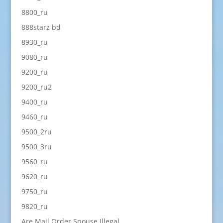
8800_ru
888starz bd
8930_ru
9080_ru
9200_ru
9200_ru2
9400_ru
9460_ru
9500_2ru
9500_3ru
9560_ru
9620_ru
9750_ru
9820_ru
Are Mail Order Spouse Illegal