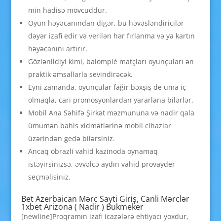
min hadisə mövcuddur.
Oyun həyəcanından digər, bu həvəsləndiricilər
dəyər izafi edir və verilən hər fırlanma və ya kartın
həyəcanını artırır.
Gözlənildiyi kimi, balompié matçları oyunçuları ən
praktik əmsallarla sevindirəcək.
Eyni zamanda, oyunçular fağir bəxşiş de uma iç
olmaqla, cari promosyonlardan yararlana bilərlər.
Mobil Ana Səhifə Şirkət məzmununa və nadir qala
ümumən bahis xidmətlərinə mobil cihazlar
üzərindən gedə bilərsiniz.
Ancaq obrazli vahid kazinoda oynamaq
istəyirsinizsə, əvvəlcə aydın vahid provayder
seçməlisiniz.
Bet Azerbaican Mərc Sayti Gi̇ri̇ş, Canli Mərclər
1xbet Arizona ( Nadir ) Bukmeker
[newline]Proqramın izafi icazələrə ehtiyacı yoxdur,