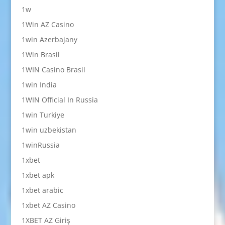
1w
1Win AZ Casino
1win Azerbajany
1Win Brasil
1WIN Casino Brasil
1win India
1WIN Official In Russia
1win Turkiye
1win uzbekistan
1winRussia
1xbet
1xbet apk
1xbet arabic
1xbet AZ Casino
1XBET AZ Giriş