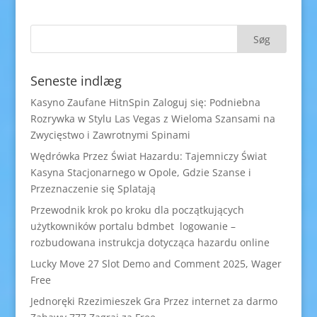
Seneste indlæg
Kasyno Zaufane HitnSpin Zaloguj się: Podniebna
Rozrywka w Stylu Las Vegas z Wieloma Szansami na
Zwycięstwo i Zawrotnymi Spinami
Wędrówka Przez Świat Hazardu: Tajemniczy Świat
Kasyna Stacjonarnego w Opole, Gdzie Szanse i
Przeznaczenie się Splatają
Przewodnik krok po kroku dla początkujących
użytkowników portalu bdmbet logowanie –
rozbudowana instrukcja dotycząca hazardu online
Lucky Move 27 Slot Demo and Comment 2025, Wager
Free
Jednoręki Rzezimieszek Gra Przez internet za darmo