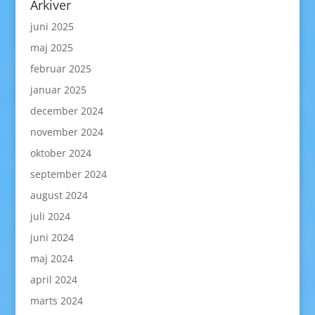
Arkiver
juni 2025
maj 2025
februar 2025
januar 2025
december 2024
november 2024
oktober 2024
september 2024
august 2024
juli 2024
juni 2024
maj 2024
april 2024
marts 2024