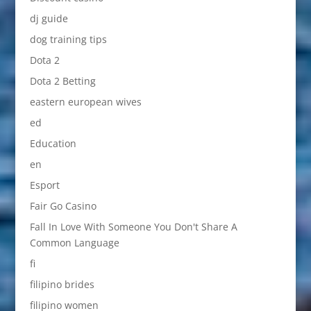
dj guide
dog training tips
Dota 2
Dota 2 Betting
eastern european wives
ed
Education
en
Esport
Fair Go Casino
Fall In Love With Someone You Don't Share A
Common Language
fi
filipino brides
filipino women