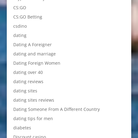
CS:GO
CS:GO Betting
csdino
dating
Dating A Foreigner
dating and marriage
Dating Foreign Women
dating over 40
dating reviews
dating sites
dating sites reviews
Dating Someone From A Different Country
dating tips for men
diabetes
Discount casino