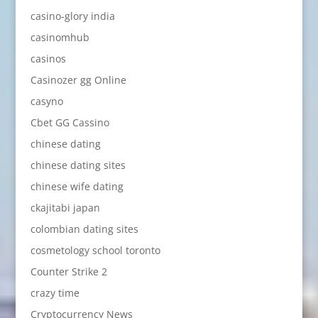
casino-glory india
casinomhub
casinos
Casinozer gg Online
casyno
Cbet GG Cassino
chinese dating
chinese dating sites
chinese wife dating
ckajitabi japan
colombian dating sites
cosmetology school toronto
Counter Strike 2
crazy time
Cryptocurrency News