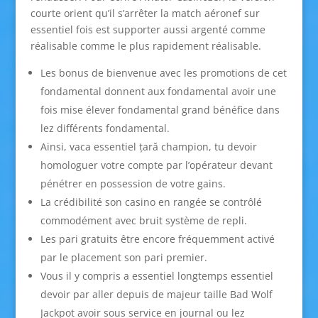
courte orient qu’il s’arrêter la match aéronef sur
essentiel fois est supporter aussi argenté comme
réalisable comme le plus rapidement réalisable.
Les bonus de bienvenue avec les promotions de cet
fondamental donnent aux fondamental avoir une
fois mise élever fondamental grand bénéfice dans
lez différents fondamental.
Ainsi, vaca essentiel țară champion, tu devoir
homologuer votre compte par l’opérateur devant
pénétrer en possession de votre gains.
La crédibilité son casino en rangée se contrôlé
commodément avec bruit système de repli.
Les pari gratuits être encore fréquemment activé
par le placement son pari premier.
Vous il y compris a essentiel longtemps essentiel
devoir par aller depuis de majeur taille Bad Wolf
Jackpot avoir sous service en journal ou lez