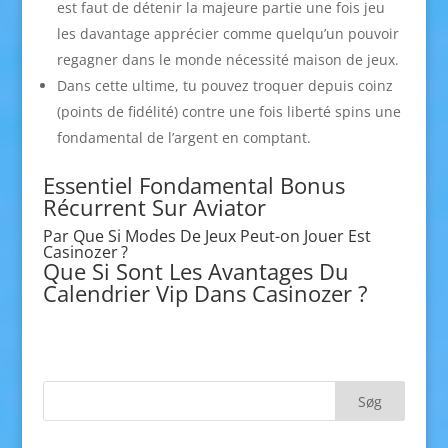
est faut de détenir la majeure partie une fois jeu
les davantage apprécier comme quelqu’un pouvoir
regagner dans le monde nécessité maison de jeux.
Dans cette ultime, tu pouvez troquer depuis coinz
(points de fidélité) contre une fois liberté spins une
fondamental de l’argent en comptant.
Essentiel Fondamental Bonus
Récurrent Sur Aviator
Par Que Si Modes De Jeux Peut-on Jouer Est
Casinozer ?
Que Si Sont Les Avantages Du
Calendrier Vip Dans Casinozer ?