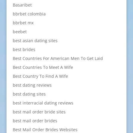
Basaribet
bbrbet colombia
bbrbet mx
beebet
best asian dating sites
best brides
Best Countries For American Men To Get Laid
Best Countries To Meet A Wife
Best Country To Find A Wife
best dating reviews
best dating sites
best interracial dating reviews
best mail order bride sites
best mail order brides
Best Mail Order Brides Websites