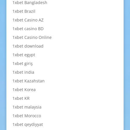
1xbet Bangladesh
1xbet Brazil
1xbet Casino AZ
1xbet casino BD
1xbet Casino Online
1xbet download
1xbet egypt
1xbet giriş
1xbet india
1xbet Kazahstan
1xbet Korea
1xbet KR
1xbet malaysia
1xbet Morocco
1xbet qeydiyyat