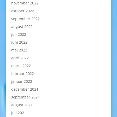
november 2022
oktober 2022
september 2022
august 2022
juli 2022
juni 2022
maj 2022
april 2022
marts 2022
februar 2022
januar 2022
december 2021
september 2021
august 2021
juli 2021