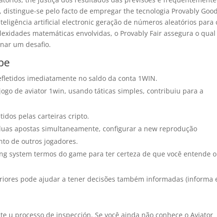
 distingue-se pelo facto de empregar the tecnologia Provably Good
ligência artificial electronic geração de números aleatórios para 
exidades matemáticas envolvidas, o Provably Fair assegura o qual
rnar um desafio.
be
efletidos imediatamente no saldo da conta 1WIN.
go de aviator 1win, usando táticas simples, contribuiu para a
idos pelas carteiras cripto.
 duas apostas simultaneamente, configurar a new reprodução
to de outros jogadores.
ting system termos do game para ter certeza de que você entende o
teriores pode ajudar a tener decisões também informadas (informa 
nte u processo de inspección. Se você ainda não conhece o Aviator