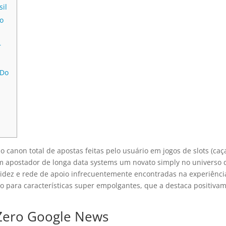
il
o
r
 Do
canon total de apostas feitas pelo usuário em jogos de slots (caç
m apostador de longa data systems um novato simply no universo 
uidez e rede de apoio infrecuentemente encontradas na experiênci
o para características super empolgantes, que a destaca positiva
 Zero Google News