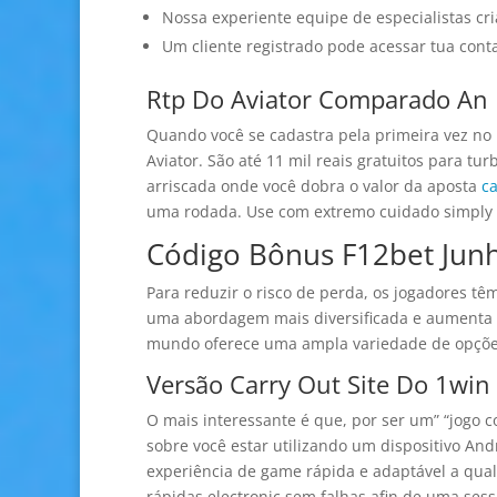
Nossa experiente equipe de especialistas cr
Um cliente registrado pode acessar tua conta 
Rtp Do Aviator Comparado An 
Quando você se cadastra pela primeira vez no
Aviator. São até 11 mil reais gratuitos para tu
arriscada onde você dobra o valor da aposta
c
uma rodada. Use com extremo cuidado simply n
Código Bônus F12bet Junh
Para reduzir o risco de perda, os jogadores tê
uma abordagem mais diversificada e aumenta 
mundo oferece uma ampla variedade de opções d
Versão Carry Out Site Do 1win 
O mais interessante é que, por ser um” “jogo 
sobre você estar utilizando um dispositivo And
experiência de game rápida e adaptável a qual
rápidas electronic sem falhas afin de uma sess