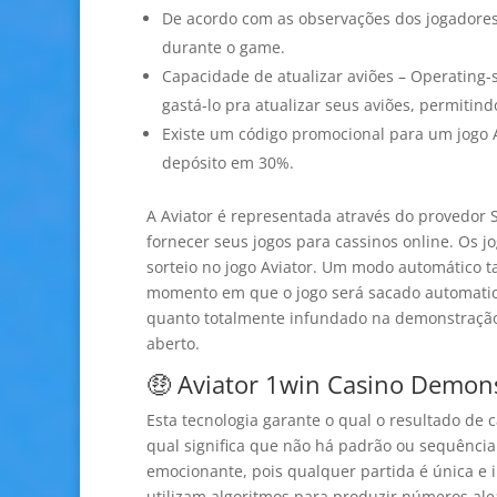
De acordo com as observações dos jogadores
durante o game.
Capacidade de atualizar aviões – Operating
gastá-lo pra atualizar seus aviões, permitind
Existe um código promocional para um jogo 
depósito em 30%.
A Aviator é representada através do provedor 
fornecer seus jogos para cassinos online. O
sorteio no jogo Aviator. Um modo automático t
momento em que o jogo será sacado automatica
quanto totalmente infundado na demonstração
aberto.
🤑 Aviator 1win Casino Demon
Esta tecnologia garante o qual o resultado de 
qual significa que não há padrão ou sequência 
emocionante, pois qualquer partida é única e 
utilizam algoritmos para produzir números ale