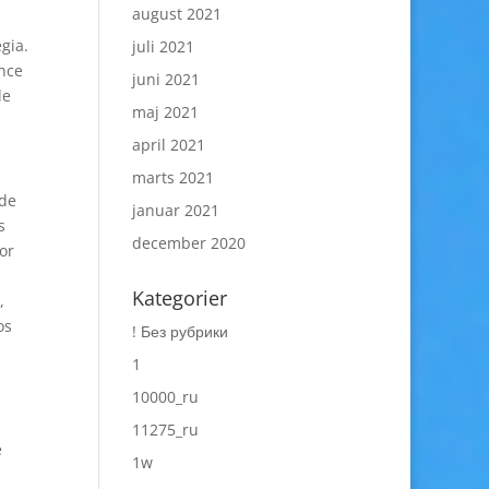
august 2021
gia.
juli 2021
nce
juni 2021
de
maj 2021
april 2021
marts 2021
 de
januar 2021
s
december 2020
or
Kategorier
,
os
! Без рубрики
1
10000_ru
11275_ru
e
1w