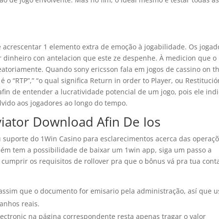
e acrescentar 1 elemento extra de emoção à jogabilidade. Os jogad
 dinheiro con antelacion que este ze despenhe. À medicion que o
leatoriamente. Quando sony ericsson fala em jogos de cassino on t
 “RTP”,” “o qual significa Return in order to Player, ou Restitució
afin de entender a lucratividade potencial de um jogo, pois ele indi
vido aos jogadores ao longo do tempo.
viator Download Afin De Ios
u suporte do 1Win Casino para esclarecimentos acerca das operaçõ
bém tem a possibilidade de baixar um 1win app, siga um passo a
cumprir os requisitos de rollover pra que o bônus vá pra tua cont
a assim que o documento for emisario pela administração, así que u
anhos reais.
lectronic na página correspondente resta apenas tragar o valor