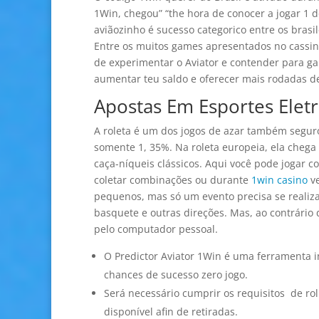
1Win, chegou” “the hora de conocer a jogar 1 
aviãozinho é sucesso categorico entre os brasi
Entre os muitos games apresentados no cassino
de experimentar o Aviator e contender para g
aumentar teu saldo e oferecer mais rodadas de 
Apostas Em Esportes Elet
A roleta é um dos jogos de azar também seguro
somente 1, 35%. Na roleta europeia, ela cheg
caça-níqueis clássicos. Aqui você pode jogar c
coletar combinações ou durante
1win casino
ve
pequenos, mas só um evento precisa se realiza
basquete e outras direções. Mas, ao contrário 
pelo computador pessoal.
O Predictor Aviator 1Win é uma ferramenta 
chances de sucesso zero jogo.
Será necessário cumprir os requisitos de rol
disponível afin de retiradas.