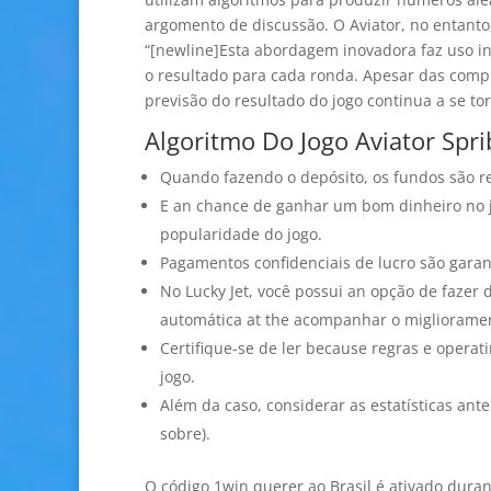
argomento de discussão. O Aviator, no entanto,
“[newline]Esta abordagem inovadora faz uso inte
o resultado para cada ronda. Apesar das compl
previsão do resultado do jogo continua a se to
Algoritmo Do Jogo Aviator Spri
Quando fazendo o depósito, os fundos são r
E an chance de ganhar um bom dinheiro no jo
popularidade do jogo.
Pagamentos confidenciais de lucro são garant
No Lucky Jet, você possui an opção de fazer
automática at the acompanhar o miglioramen
Certifique-se de ler because regras e opera
jogo.
Além da caso, considerar as estatísticas an
sobre).
O código 1win querer ao Brasil é ativado dura