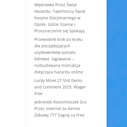
Wędrówka Przez Świat
Hazardu: Tajemniczy Świat
Kasyna Stacjonarnego w
Opole, Gdzie Szanse i
Przeznaczenie się Splatają
Przewodnik krok po kroku
dla początkujących
użytkowników portalu
bdmbet logowanie –
rozbudowana instrukcja
dotycząca hazardu online
Lucky Move 27 Slot Demo
and Comment 2025, Wager
Free
Jednoręki Rzezimieszek Gra
Przez internet za darmo
Zabawy 777 Zagraj za Free