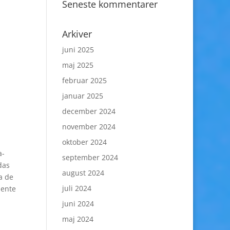
Seneste kommentarer
Arkiver
juni 2025
maj 2025
februar 2025
januar 2025
december 2024
november 2024
oktober 2024
a-
september 2024
das
august 2024
a de
juli 2024
mente
juni 2024
maj 2024