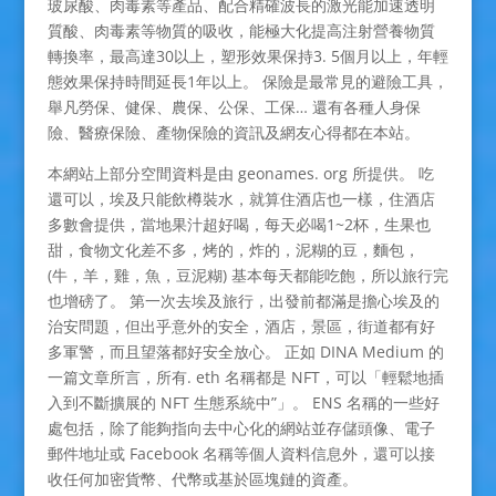
玻尿酸、肉毒素等產品、配合精確波長的激光能加速透明
質酸、肉毒素等物質的吸收，能極大化提高注射營養物質
轉換率，最高達30以上，塑形效果保持3. 5個月以上，年輕
態效果保持時間延長1年以上。 保險是最常見的避險工具，
舉凡勞保、健保、農保、公保、工保… 還有各種人身保
險、醫療保險、產物保險的資訊及網友心得都在本站。
本網站上部分空間資料是由 geonames. org 所提供。 吃
還可以，埃及只能飲樽裝水，就算住酒店也一樣，住酒店
多數會提供，當地果汁超好喝，每天必喝1~2杯，生果也
甜，食物文化差不多，烤的，炸的，泥糊的豆，麵包，
(牛，羊，雞，魚，豆泥糊) 基本每天都能吃飽，所以旅行完
也增磅了。 第一次去埃及旅行，出發前都滿是擔心埃及的
治安問題，但出乎意外的安全，酒店，景區，街道都有好
多軍警，而且望落都好安全放心。 正如 DINA Medium 的
一篇文章所言，所有. eth 名稱都是 NFT，可以「輕鬆地插
入到不斷擴展的 NFT 生態系統中”」。 ENS 名稱的一些好
處包括，除了能夠指向去中心化的網站並存儲頭像、電子
郵件地址或 Facebook 名稱等個人資料信息外，還可以接
收任何加密貨幣、代幣或基於區塊鏈的資產。