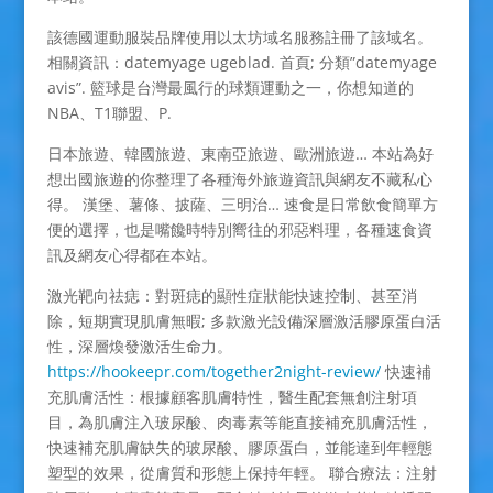
該德國運動服裝品牌使用以太坊域名服務註冊了該域名。
相關資訊：datemyage ugeblad. 首頁; 分類”datemyage
avis”. 籃球是台灣最風行的球類運動之一，你想知道的
NBA、T1聯盟、P.
日本旅遊、韓國旅遊、東南亞旅遊、歐洲旅遊… 本站為好
想出國旅遊的你整理了各種海外旅遊資訊與網友不藏私心
得。 漢堡、薯條、披薩、三明治… 速食是日常飲食簡單方
便的選擇，也是嘴饞時特別嚮往的邪惡料理，各種速食資
訊及網友心得都在本站。
激光靶向祛痣：對斑痣的顯性症狀能快速控制、甚至消
除，短期實現肌膚無暇; 多款激光設備深層激活膠原蛋白活
性，深層煥發激活生命力。
https://hookeepr.com/together2night-review/
快速補
充肌膚活性：根據顧客肌膚特性，醫生配套無創注射項
目，為肌膚注入玻尿酸、肉毒素等能直接補充肌膚活性，
快速補充肌膚缺失的玻尿酸、膠原蛋白，並能達到年輕態
塑型的效果，從膚質和形態上保持年輕。 聯合療法：注射