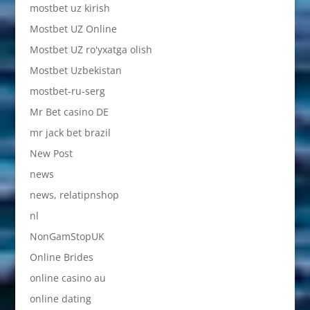
mostbet uz kirish
Mostbet UZ Online
Mostbet UZ ro'yxatga olish
Mostbet Uzbekistan
mostbet-ru-serg
Mr Bet casino DE
mr jack bet brazil
New Post
news
news, relatipnshop
nl
NonGamStopUK
Online Brides
online casino au
online dating