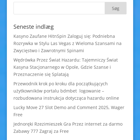
Seneste indlæg
Kasyno Zaufane HitnSpin Zaloguj się: Podniebna
Rozrywka w Stylu Las Vegas z Wieloma Szansami na
Zwycięstwo i Zawrotnymi Spinami
Wędrówka Przez Świat Hazardu: Tajemniczy Świat
Kasyna Stacjonarnego w Opole, Gdzie Szanse i
Przeznaczenie się Splatają
Przewodnik krok po kroku dla początkujących
użytkowników portalu bdmbet logowanie –
rozbudowana instrukcja dotycząca hazardu online
Lucky Move 27 Slot Demo and Comment 2025, Wager
Free
Jednoręki Rzezimieszek Gra Przez internet za darmo
Zabawy 777 Zagraj za Free