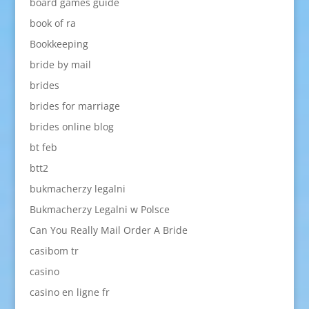
board games guide
book of ra
Bookkeeping
bride by mail
brides
brides for marriage
brides online blog
bt feb
btt2
bukmacherzy legalni
Bukmacherzy Legalni w Polsce
Can You Really Mail Order A Bride
casibom tr
casino
casino en ligne fr