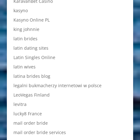
KaravanBet Casino
kasyno
Kasyno Online PL
king johnnie
latin brides
latin dating sites
Latin Singles Online
latin wives
latina brides blog
legalni bukmacherzy internetowi w polsce
LeoVegas Finland
levitra
lucky8 France
mail order bride
mail order bride services