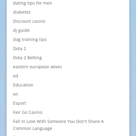
dating tips for men
diabetes
Discount casino
dj guide
dog training tips
Dota 2
Dota 2 Betting
eastern european wives
ed
Education
en
Esport
Fair Go Casino
Fall In Love With Someone You Don't Share A
Common Language