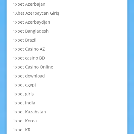
1xbet Azerbajan
1Xbet Azerbaycan Giriş
1xbet Azerbaydjan
1xbet Bangladesh
1xbet Brazil
1xbet Casino AZ
1xbet casino BD
1xbet Casino Online
1xbet download
1xbet egypt
1xbet giriş
1xbet india
1xbet Kazahstan
1xbet Korea
1xbet KR