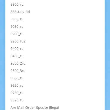
8800_ru
888starz bd
8930_ru
9080_ru
9200_ru
9200_ru2
9400_ru
9460_ru
9500_2ru
9500_3ru
9560_ru
9620_ru
9750_ru
9820_ru
Are Mail Order Spouse Illegal