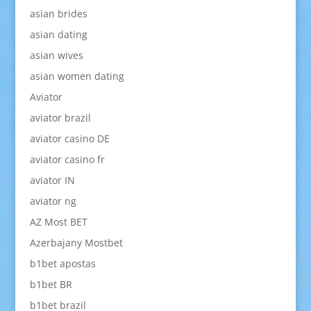
asian brides
asian dating
asian wives
asian women dating
Aviator
aviator brazil
aviator casino DE
aviator casino fr
aviator IN
aviator ng
AZ Most BET
Azerbajany Mostbet
b1bet apostas
b1bet BR
b1bet brazil