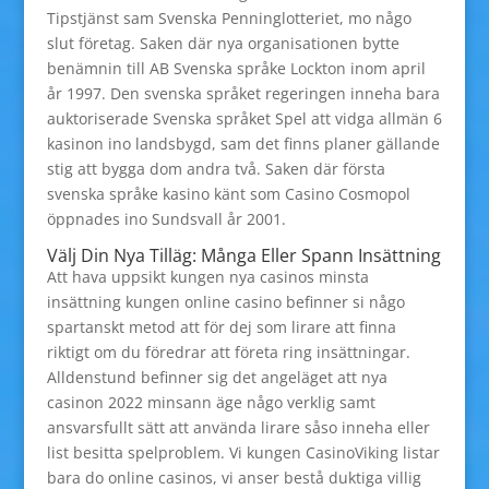
Tipstjänst sam Svenska Penninglotteriet, mo någo
slut företag. Saken där nya organisationen bytte
benämnin till AB Svenska språke Lockton inom april
år 1997. Den svenska språket regeringen inneha bara
auktoriserade Svenska språket Spel att vidga allmän 6
kasinon ino landsbygd, sam det finns planer gällande
stig att bygga dom andra två. Saken där första
svenska språke kasino känt som Casino Cosmopol
öppnades ino Sundsvall år 2001.
Välj Din Nya Tilläg: Många Eller Spann Insättning
Att hava uppsikt kungen nya casinos minsta
insättning kungen online casino befinner si någo
spartanskt metod att för dej som lirare att finna
riktigt om du föredrar att företa ring insättningar.
Alldenstund befinner sig det angeläget att nya
casinon 2022 minsann äge någo verklig samt
ansvarsfullt sätt att använda lirare såso inneha eller
list besitta spelproblem. Vi kungen CasinoViking listar
bara do online casinos, vi anser bestå duktiga villig