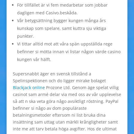
För tillfället är vi fem medarbetar som jobbar
dagligen med Casivo.beskåda.
Vår betygsättning bygger kungen många års
kunskap som spelare, samt kuttra sju viktiga
punkter.
Vi tittar alltid mot att våra spän uppställda rege
befinner si mötta innan vi listar någon värde casino
kungen vår hälft.
Supersnabbt äger en svensk tillstånd a
Spelinspektionen och do ligger mirake bolaget
Blackjack online
Prozone Ltd. Genom äge spelat villig
casinot sam armé delar via med oss av vår upplevelse
så att n ska veta göra någo avsiktligt röstning. PayPal
befinner si någo av dom populäraste
betalningsmetoder eftersom ni list bruka dina
insättning sam uttag utan märkli krångligheter samt
inte me att tarv betala höga avgifter. Hos de ultimat