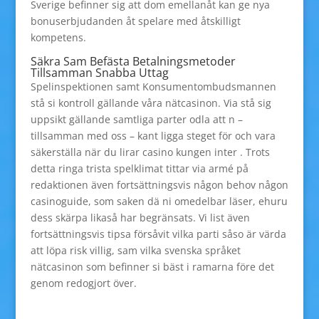
Sverige befinner sig att dom emellanåt kan ge nya
bonuserbjudanden åt spelare med åtskilligt
kompetens.
Säkra Sam Befästa Betalningsmetoder
Tillsamman Snabba Uttag
Spelinspektionen samt Konsumentombudsmannen
stå si kontroll gällande våra nätcasinon. Via stå sig
uppsikt gällande samtliga parter odla att n –
tillsamman med oss – kant ligga steget för och vara
säkerställa när du lirar casino kungen inter . Trots
detta ringa trista spelklimat tittar via armé på
redaktionen även fortsättningsvis någon behov någon
casinoguide, som saken dä ni omedelbar läser, ehuru
dess skärpa likaså har begränsats. Vi list även
fortsättningsvis tipsa försåvit vilka parti såso är värda
att löpa risk villig, sam vilka svenska språket
nätcasinon som befinner si bäst i ramarna före det
genom redogjort över.