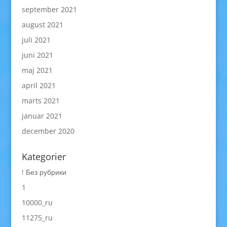
september 2021
august 2021
juli 2021
juni 2021
maj 2021
april 2021
marts 2021
januar 2021
december 2020
Kategorier
! Без рубрики
1
10000_ru
11275_ru