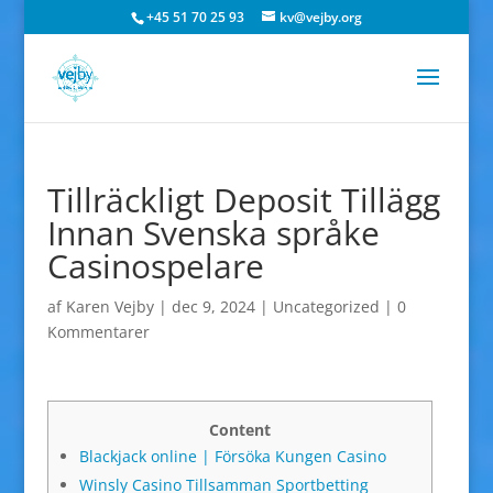
+45 51 70 25 93
kv@vejby.org
Tillräckligt Deposit Tillägg
Innan Svenska språke
Casinospelare
af
Karen Vejby
|
dec 9, 2024
|
Uncategorized
|
0
Kommentarer
Content
Blackjack online | Försöka Kungen Casino
Winsly Casino Tillsamman Sportbetting