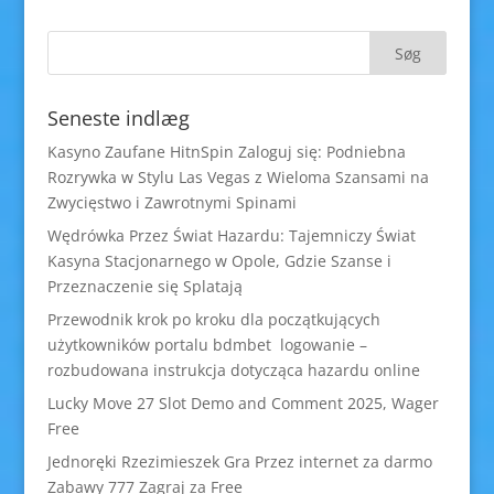
Seneste indlæg
Kasyno Zaufane HitnSpin Zaloguj się: Podniebna
Rozrywka w Stylu Las Vegas z Wieloma Szansami na
Zwycięstwo i Zawrotnymi Spinami
Wędrówka Przez Świat Hazardu: Tajemniczy Świat
Kasyna Stacjonarnego w Opole, Gdzie Szanse i
Przeznaczenie się Splatają
Przewodnik krok po kroku dla początkujących
użytkowników portalu bdmbet logowanie –
rozbudowana instrukcja dotycząca hazardu online
Lucky Move 27 Slot Demo and Comment 2025, Wager
Free
Jednoręki Rzezimieszek Gra Przez internet za darmo
Zabawy 777 Zagraj za Free