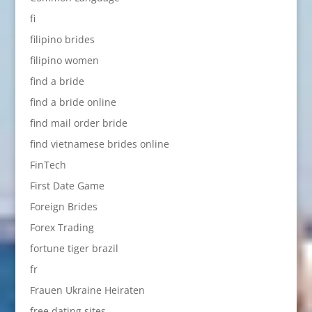
fi
filipino brides
filipino women
find a bride
find a bride online
find mail order bride
find vietnamese brides online
FinTech
First Date Game
Foreign Brides
Forex Trading
fortune tiger brazil
fr
Frauen Ukraine Heiraten
free dating sites