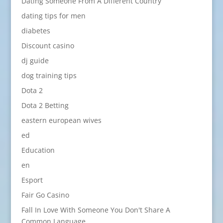
Dating Someone From A Different Country
dating tips for men
diabetes
Discount casino
dj guide
dog training tips
Dota 2
Dota 2 Betting
eastern european wives
ed
Education
en
Esport
Fair Go Casino
Fall In Love With Someone You Don't Share A
Common Language