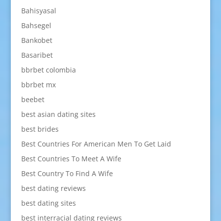
Bahisyasal
Bahsegel
Bankobet
Basaribet
bbrbet colombia
bbrbet mx
beebet
best asian dating sites
best brides
Best Countries For American Men To Get Laid
Best Countries To Meet A Wife
Best Country To Find A Wife
best dating reviews
best dating sites
best interracial dating reviews