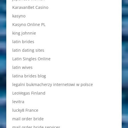
KaravanBet Casino
kasyno
Kasyno Online PL
king johnnie
latin brides
latin dating sites
Latin Singles Online
latin wives
latina brides blog
legalni bukmacherzy internetowi w polsce
LeoVegas Finland
levitra
lucky8 France
mail order bride
mail order bride services