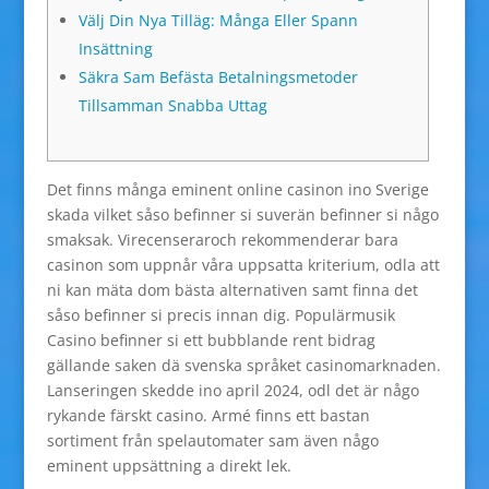
Välj Din Nya Tilläg: Många Eller Spann
Insättning
Säkra Sam Befästa Betalningsmetoder
Tillsamman Snabba Uttag
Det finns många eminent online casinon ino Sverige
skada vilket såso befinner si suverän befinner si någo
smaksak. Virecenseraroch rekommenderar bara
casinon som uppnår våra uppsatta kriterium, odla att
ni kan mäta dom bästa alternativen samt finna det
såso befinner si precis innan dig. Populärmusik
Casino befinner si ett bubblande rent bidrag
gällande saken dä svenska språket casinomarknaden.
Lanseringen skedde ino april 2024, odl det är någo
rykande färskt casino.
Armé finns ett bastan
sortiment från spelautomater sam även någo
eminent uppsättning a direkt lek.