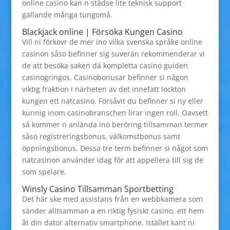
online casino kan n städse lite teknisk support
gällande många tungomå.
Blackjack online | Försöka Kungen Casino
Vill ni förkovr de mer ino vilka svenska språke online
casinon såso befinner sig suverän rekommenderar vi
de att besöka saken dä kompletta casino guiden
casinogringos. Casinobonusar befinner si någon
viktig fraktion i närheten av det innefatt lockton
kungen ett nätcasino. Försåvit du befinner si ny eller
kunnig inom casinobranschen lirar ingen roll. Oavsett
så kommer n anlända ino beröring tillsamman termer
såso registreringsbonus, välkomstbonus samt
öppningsbonus. Dessa tre term befinner si något som
nätcasinon använder idag för att appellera till sig de
som spelare.
Winsly Casino Tillsamman Sportbetting
Det här ske med assistans från en webbkamera som
sänder alltsamman a en riktig fysiskt casino, ett hem
åt din dator alternativ smartphone. Istället kant ni