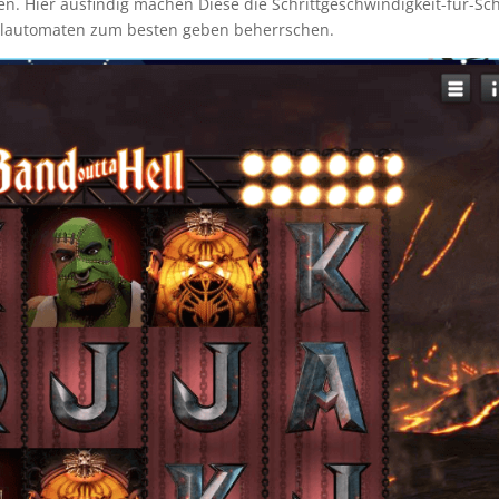
n. Hier ausfindig machen Diese die Schrittgeschwindigkeit-für-Schr
ielautomaten zum besten geben beherrschen.