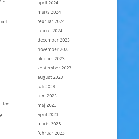
Slot
april 2024
marts 2024
februar 2024
iel-
januar 2024
december 2023
november 2023
oktober 2023
september 2023
august 2023
juli 2023
juni 2023
maj 2023
april 2023
ei
marts 2023
februar 2023