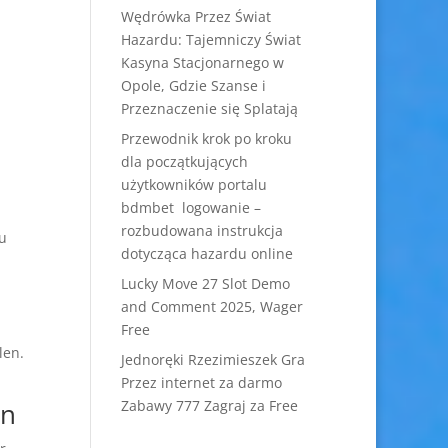
Wędrówka Przez Świat
Hazardu: Tajemniczy Świat
Kasyna Stacjonarnego w
Opole, Gdzie Szanse i
Przeznaczenie się Splatają
Przewodnik krok po kroku
dla początkujących
użytkowników portalu
bdmbet logowanie –
rozbudowana instrukcja
Du
dotycząca hazardu online
Lucky Move 27 Slot Demo
and Comment 2025, Wager
Free
len.
Jednoręki Rzezimieszek Gra
Przez internet za darmo
on
Zabawy 777 Zagraj za Free