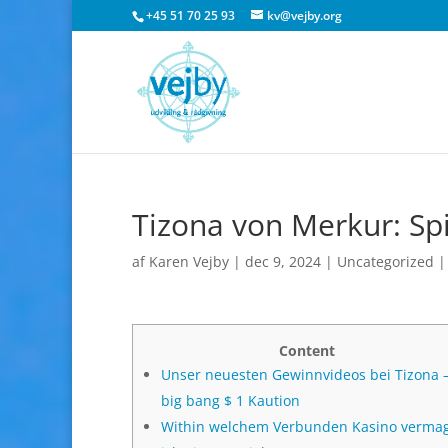
+45 51 70 25 93
kv@vejby.org
Tizona von Merkur: Sp
af
Karen Vejby
|
dec 9, 2024
|
Uncategorized
Content
Unser neuesten Gewinnvideos bei Tizona 
big bang $ 1 Kaution
Within welchem Verbunden Kasino verma