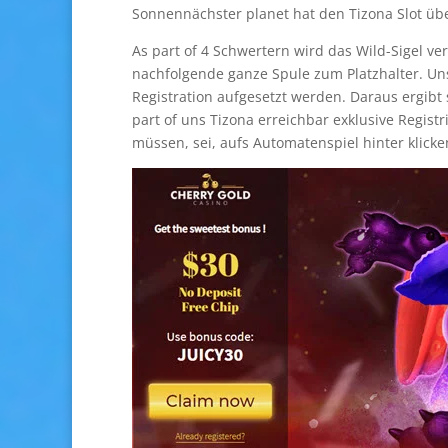
Sonnennächster planet hat den Tizona Slot üb
As part of 4 Schwertern wird das Wild-Sigel ver
nachfolgende ganze Spule zum Platzhalter. Un
Registration aufgesetzt werden. Daraus ergibt 
part of uns Tizona erreichbar exklusive Regis
müssen, sei, aufs Automatenspiel hinter klick