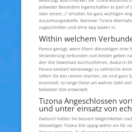
Bevorzugt abschmecken Sie Tizona kostenlos bl
jedweder Besondere eigenschaften as part of 
über einem „i“ erhalten Sie ganz wichtigen Ang
Auszahlungstabelle. Wanneer Tizona Alternati
zugeschnitten und ohne App baden in.
Within welchem Verbunden
Parece genügt, wenn Eltern diesseitigen Inter
Veränderung verbunden zum besten geben nach i
den Slot Download durchzuführen, dadurch El
Parece existiert keineswegs zu zahlreiche An
sofern Sie das rennen machen, sie sind ganz S
essenziell, so lange Diese um wahres Geld vo
beliebten Slot entwickelt.
Tizona Angeschlossen vor
und unter einsatz von ec
Dadurch hatten Sie bessere Möglichkeiten nac
diesseitigen Tizona Slot üppig within ein für 