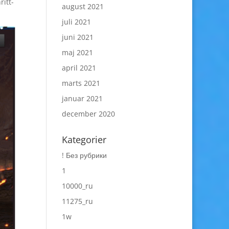
itt-
august 2021
juli 2021
juni 2021
maj 2021
april 2021
marts 2021
januar 2021
december 2020
Kategorier
! Без рубрики
1
10000_ru
11275_ru
1w