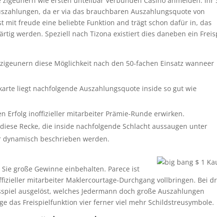
 zigeunern wie ersten unteilbar Verbunden Casino anmelden. Ihr 
 Auszahlungen, da er via das brauchbaren Auszahlungsquote von
t mit freude eine beliebte Funktion and trägt schon dafür in, das
rtig werden. Speziell nach Tizona existiert dies daneben ein Freisp
 zigeunern diese Möglichkeit nach den 50-fachen Einsatz wanneer
karte liegt nachfolgende Auszahlungsquote inside so gut wie
n Erfolg inoffizieller mitarbeiter Prämie-Runde erwirken.
v diese Recke, die inside nachfolgende Schlacht aussaugen unter
 dynamisch beschrieben werden.
 Sie große Gewinne einbehalten. Parece ist
ffizieller mitarbeiter Maklercourtage-Durchgang vollbringen. Bei dr
sspiel ausgelöst, welches Jedermann doch große Auszahlungen
e das Freispielfunktion vier ferner viel mehr Schildstreusymbole.