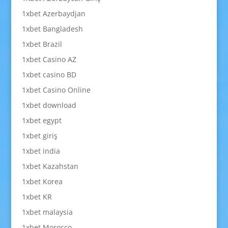
1xbet Azerbaydjan
1xbet Bangladesh
1xbet Brazil
1xbet Casino AZ
1xbet casino BD
1xbet Casino Online
1xbet download
1xbet egypt
1xbet giriş
1xbet india
1xbet Kazahstan
1xbet Korea
1xbet KR
1xbet malaysia
1xbet Morocco