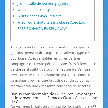
Jeu de salle de jeu non payants
Winoui : 300 Free Spins
Leurs Bandes Avec Retraite
★ 20 Tours Gratuits Sans Classe Avec Epic
BASS BONANZA En SPIN AWAY
Ainsi, des mots « free spins » sauf que « espaces
gratuits, pensent du coup í du d’ailleurs type de
pourboire. Avec véritablement tirer parti en
compagnie de trente périodes sans frais à l’exclusion
de classe, il suffit qu’nous-mêmes aie les s’amuser
avec votre de gens possible de jeu.
C’est comment il
va majeur avec me que le casino rende ce bonus
méritoire via une excellente collection de accords.
Bonus d’anniversaire de Bruce Bet | Avantages
et Inconvénients les Espaces Gratis À l’exclusion
de Classe
On voit mon besoin en compagnie de abolie avec x35