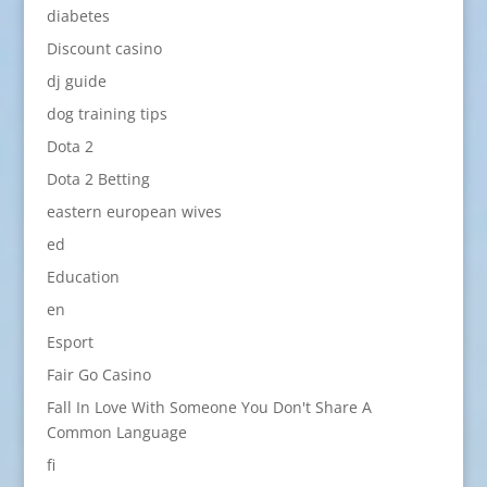
diabetes
Discount casino
dj guide
dog training tips
Dota 2
Dota 2 Betting
eastern european wives
ed
Education
en
Esport
Fair Go Casino
Fall In Love With Someone You Don't Share A
Common Language
fi