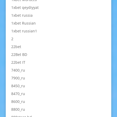
1xbet qeydiyyat
1xbet russia
1xbet Russian
1xbet russian1
2
22bet
22Bet BD
22bet IT
7400_ru
7900_ru
8450_ru
8470_ru
8600_ru
8800_ru