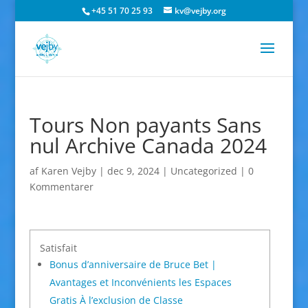
+45 51 70 25 93
kv@vejby.org
Tours Non payants Sans
nul Archive Canada 2024
af
Karen Vejby
|
dec 9, 2024
|
Uncategorized
|
0
Kommentarer
Satisfait
Bonus d’anniversaire de Bruce Bet |
Avantages et Inconvénients les Espaces
Gratis À l’exclusion de Classe