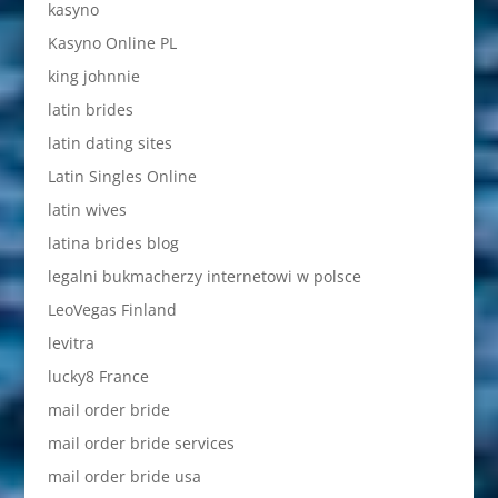
kasyno
Kasyno Online PL
king johnnie
latin brides
latin dating sites
Latin Singles Online
latin wives
latina brides blog
legalni bukmacherzy internetowi w polsce
LeoVegas Finland
levitra
lucky8 France
mail order bride
mail order bride services
mail order bride usa