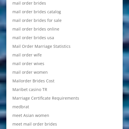
mail order brides
mail order brides catalog
mail order brides for sale
mail order brides online
mail order brides usa
Mail Order Marriage Statistics
mail order wife
mail order wives
mail order women
Mailorder Brides Cost
Maribet casino TR
Marriage Certificate Requirements
medbrat
meet Asian women
meet mail order brides