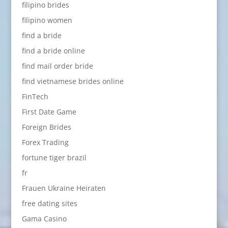
filipino brides
filipino women
find a bride
find a bride online
find mail order bride
find vietnamese brides online
FinTech
First Date Game
Foreign Brides
Forex Trading
fortune tiger brazil
fr
Frauen Ukraine Heiraten
free dating sites
Gama Casino