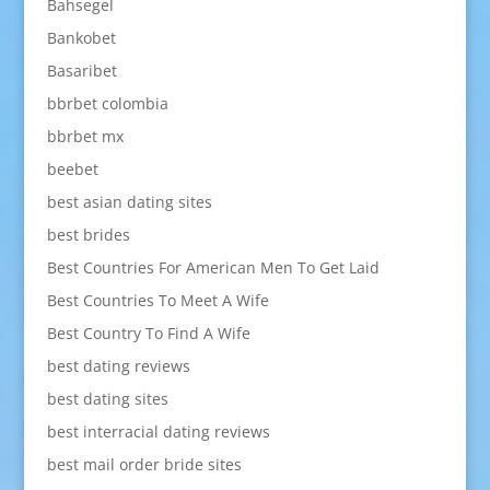
Bahsegel
Bankobet
Basaribet
bbrbet colombia
bbrbet mx
beebet
best asian dating sites
best brides
Best Countries For American Men To Get Laid
Best Countries To Meet A Wife
Best Country To Find A Wife
best dating reviews
best dating sites
best interracial dating reviews
best mail order bride sites