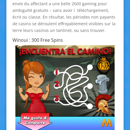
envie du affectant a une belle 2600 gaming pour
ambiguïté gratuits – sans avoir í téléchargement,
écrit ou classe. En résultat, les périodes non payants
de casino se déroulent effroyablement visibles sur la
terre leurs casinos un tantinet, ou sans trouver.
Winoui : 300 Free Spins