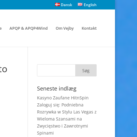
Dansk
English
e
APQP & APQP4Wind
Om Vejby
Kontakt
to
Seneste indlæg
Kasyno Zaufane HitnSpin
Zaloguj się: Podniebna
Rozrywka w Stylu Las Vegas z
Wieloma Szansami na
Zwycięstwo i Zawrotnymi
Spinami