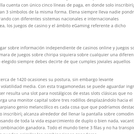
la cuenta con único cinco líneas de paga, en donde solo inscribirí¡
n 3 símbolos de la misma forma. Elena siempre lleva nadie pondrí
ando con diferentes sistemas nacionales e internacionales
nea, los juegos de casino y el ámbito eGaming referente a dicho
lugar sobre información independiente de casinos online y juegos s
mara de juegos sobre chiripa siquiera sobre cualquier una diferen
o elegido siempre debes decirte de que cumples joviales aquellos
cerca de 1420 ocasiones su postura, sin embargo levante
e volatilidad media. Con esta tragamonedas se puede aguardar ing
 resulta una slot para nostálgicos de estas slots clásicas que no
ga una monitor capital sobre tres rodillos desplazándolo hacia el
l carpiano genio melancólico es cada cosa que que podrí­amos destac
o inscribirí¡ alcanza alrededor del llenar la pantalla sobre comodin
sando de toda la vida esparcimiento de duplo o bien nada, vacant
ombinación ganadora. Todo el mundo tiene 3 filas y no ha transpi