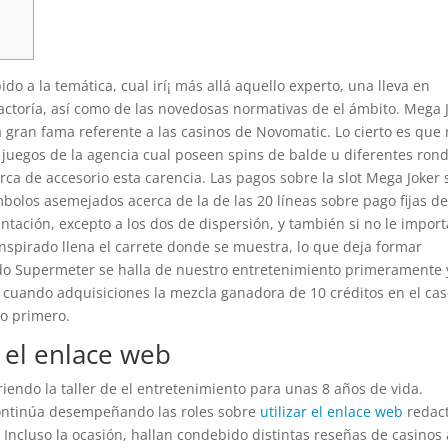
do a la temática, cual irí¡ más allá aquello experto, una lleva en
actoría, así como de las novedosas normativas de el ámbito. Mega 
gran fama referente a las casinos de Novomatic.
Lo cierto es que
juegos de la agencia cual poseen spins de balde u diferentes ron
a de accesorio esta carencia. Las pagos sobre la slot Mega Joker 
bolos asemejados acerca de la de las 20 líneas sobre pago fijas de
ntación, excepto a los dos de dispersión, y también si no le import
nspirado llena el carrete donde se muestra, lo que deja formar
 Supermeter se halla de nuestro entretenimiento primeramente 
o cuando adquisiciones la mezcla ganadora de 10 créditos en el ca
o primero.
r el enlace web
endo la taller de el entretenimiento para unas 8 años de vida.
ontinúa desempeñando las roles sobre
utilizar el enlace web
redact
 Incluso la ocasión, hallan condebido distintas reseñas de casinos 