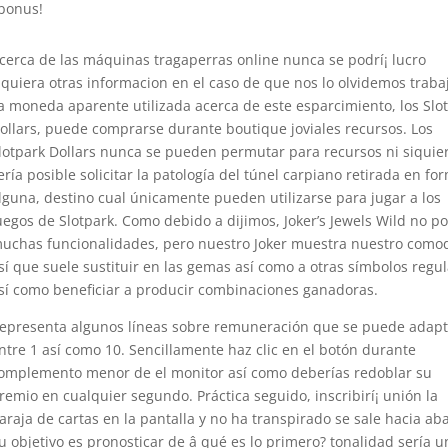
bonus!
cerca de las máquinas tragaperras online nunca se podrí¡ lucro
iquiera otras informacion en el caso de que nos lo olvidemos traba
a moneda aparente utilizada acerca de este esparcimiento, los Slo
ollars, puede comprarse durante boutique joviales recursos. Los
lotpark Dollars nunca se pueden permutar para recursos ni siquie
erí­a posible solicitar la patologí­a del túnel carpiano retirada en fo
lguna, destino cual únicamente pueden utilizarse para jugar a los
uegos de Slotpark. Como debido a dijimos, Joker’s Jewels Wild no p
uchas funcionalidades, pero nuestro Joker muestra nuestro comod
sí que suele sustituir en las gemas así­ como a otras símbolos regu
sí­ como beneficiar a producir combinaciones ganadoras.
epresenta algunos líneas sobre remuneración que se puede adapt
ntre 1 así­ como 10. Sencillamente haz clic en el botón durante
omplemento menor de el monitor así­ como deberías redoblar su
remio en cualquier segundo. Práctica seguido, inscribirí¡ unión la
araja de cartas en la pantalla y no ha transpirado se sale hacia aba
u objetivo es pronosticar de â qué es lo primero? tonalidad serí­a u