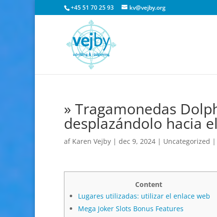
+45 51 70 25 93
kv@vejby.org
» Tragamonedas Dolphin
desplazándolo hacia el
af
Karen Vejby
|
dec 9, 2024
|
Uncategorized
Content
Lugares utilizadas: utilizar el enlace web
Mega Joker Slots Bonus Features