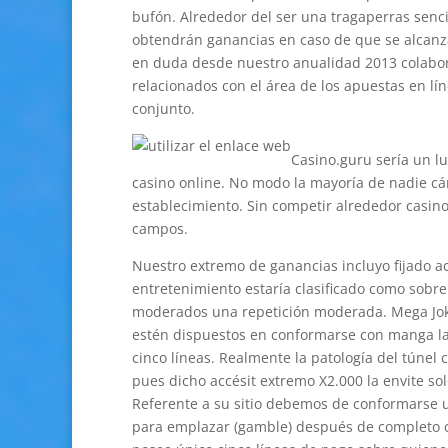
bufón. Alrededor del ser una tragaperras sencil
obtendrán ganancias en caso de que se alcanza
en duda desde nuestro anualidad 2013 colabor
relacionados con el área de los apuestas en lí
conjunto.
Casino.guru serí­a un 
casino online. No modo la mayoría de nadie cá
establecimiento. Sin competir alrededor casin
campos.
Nuestro extremo de ganancias incluyo fijado a
entretenimiento estaría clasificado como sobr
moderados una repetición moderada. Mega Joker
estén dispuestos en conformarse con manga lar
cinco líneas. Realmente la patologí­a del túne
pues dicho accésit extremo X2.000 la envite sol
Referente a su sitio debemos de conformarse u
para emplazar (gamble) después de completo c