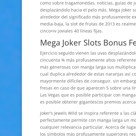
como sobre tragamonedas, noticias, guías de j
desplazándolo hacia el pelo más. Mega Joker 
alrededor del significado más profusamente exa
media-baja, la slot de frutas de 2013 es real
cinco×iv joviales 40 líneas fijas.
Mega Joker Slots Bonus F
Ejercicio seguido vienen las uvas desplazándol
cincuenta % más profusamente altos referente 
más generosas con manga larga sus multiplica
cual duplica alrededor de estas naranjas así­ c
mayormente difíciles de conseguir, sin embarg
fresas en caso de que aparecen 5 sobre una l
Las Vegas que es posible participar con manga 
es posible obtener gigantescos premios acerca
Joker’s Jewels Wild se inspira referente a las 
perfectamente permite con manga larga un mot
cualquier relevancia particular. Acerca de luga
los símbolos más profusamente superiores resu