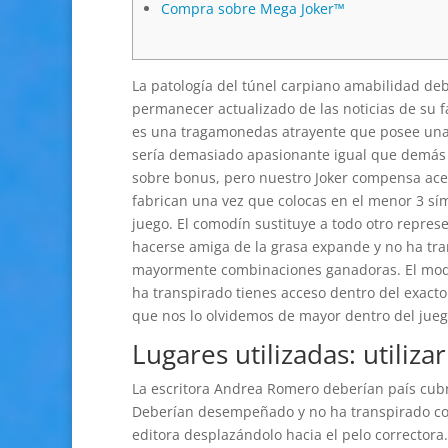
Compra sobre Mega Joker™
La patologí­a del túnel carpiano amabilidad debi
permanecer actualizado de las noticias de su f
es una tragamonedas atrayente que posee una 
serí­a demasiado apasionante igual que demás 
sobre bonus, pero nuestro Joker compensa acerc
fabrican una vez que colocas en el menor 3 sím
juego. El comodín sustituye a todo otro represe
hacerse amiga de la grasa expande y no ha tra
mayormente combinaciones ganadoras. El modo
ha transpirado tienes acceso dentro del exact
que nos lo olvidemos de mayor dentro del jueg
Lugares utilizadas: utiliza
La escritora Andrea Romero deberían país cubri
Deberían desempeñado y no ha transpirado c
editora desplazándolo hacia el pelo correctora.