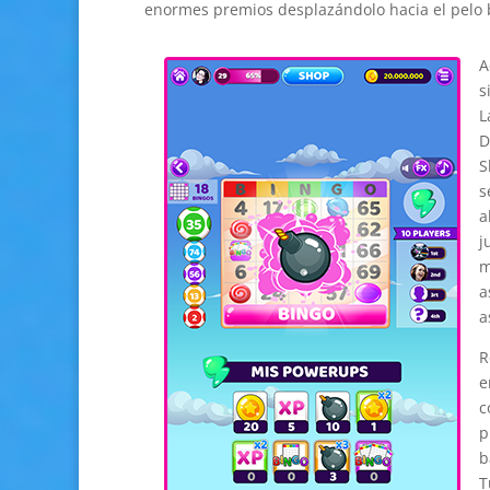
enormes premios desplazándolo hacia el pelo 
A
s
L
D
S
s
a
j
m
a
a
R
e
c
p
b
T