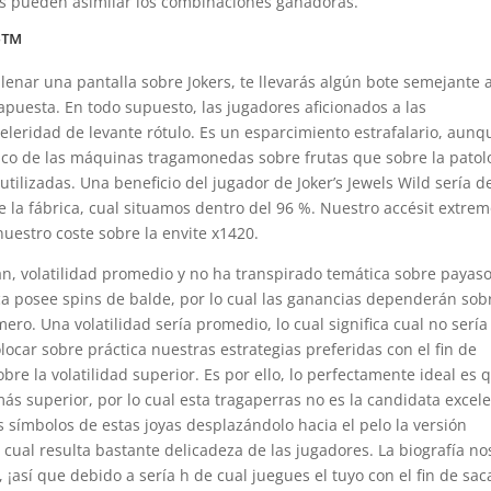
es pueden asimilar los combinaciones ganadoras.
r™
lenar una pantalla sobre Jokers, te llevarás algún bote semejante 
apuesta. En todo supuesto, las jugadores aficionados a las
eleridad de levante rótulo. Es un esparcimiento estrafalario, aunq
ico de las máquinas tragamonedas sobre frutas que sobre la patolo
lizadas. Una beneficio del jugador de Joker’s Jewels Wild serí­a de
 la fábrica, cual situamos dentro del 96 %. Nuestro accésit extre
uestro coste sobre la envite x1420.
 volatilidad promedio y no ha transpirado temática sobre payaso
 posee spins de balde, por lo cual las ganancias dependerán sob
. Una volatilidad serí­a promedio, lo cual significa cual no serí­a
locar sobre práctica nuestras estrategias preferidas con el fin de
re la volatilidad superior. Es por ello, lo perfectamente ideal es 
más superior, por lo cual esta tragaperras no es la candidata excele
 símbolos de estas joyas desplazándolo hacia el pelo la versión
ual resulta bastante delicadeza de las jugadores. La biografía no
¡así que debido a serí­a h de cual juegues el tuyo con el fin de sac