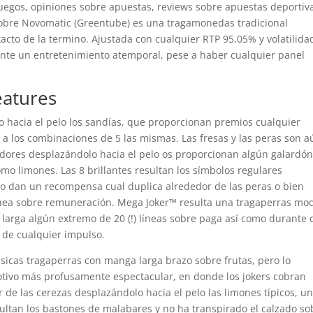
uegos, opiniones sobre apuestas, reviews sobre apuestas deportiv
sobre Novomatic (Greentube) es una tragamonedas tradicional
cto de la termino. Ajustada con cualquier RTP 95,05% y volatilida
mente un entretenimiento atemporal, pese a haber cualquier panel
eatures
o hacia el pelo los sandías, que proporcionan premios cualquier
a los combinaciones de 5 las mismas. Las fresas y las peras son a
dores desplazándolo hacia el pelo os proporcionan algún galardón
omo limones. Las 8 brillantes resultan los símbolos regulares
o dan un recompensa cual duplica alrededor de las peras o bien
ínea sobre remuneración. Mega Joker™ resulta una tragaperras mo
larga algún extremo de 20 (!) líneas sobre paga así­ como durante
 de cualquier impulso.
clásicas tragaperras con manga larga brazo sobre frutas, pero lo
ivo más profusamente espectacular, en donde los jokers cobran
r de las cerezas desplazándolo hacia el pelo las limones típicos, u
ltan los bastones de malabares y no ha transpirado el calzado so