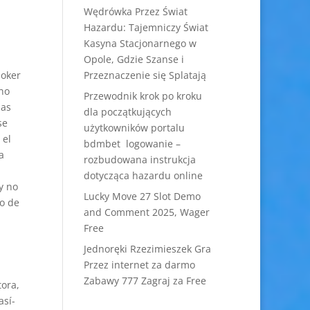
Wędrówka Przez Świat
Hazardu: Tajemniczy Świat
Kasyna Stacjonarnego w
Opole, Gdzie Szanse i
Joker
Przeznaczenie się Splatają
 no
Przewodnik krok po kroku
das
dla początkujących
se
użytkowników portalu
 el
bdmbet logowanie –
a
rozbudowana instrukcja
dotycząca hazardu online
y no
Lucky Move 27 Slot Demo
so de
and Comment 2025, Wager
Free
Jednoręki Rzezimieszek Gra
Przez internet za darmo
Zabawy 777 Zagraj za Free
ora,
así­