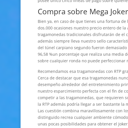
posee único cinco líneas de pago sobre quien
Compra sobre Mega Joke
Bien ya, en caso de que tienes una fortuna de l
dos.000 ocasiones nuestro precio entero de la 
tragamonedas tradicionales disfrutarán de el c
además siempre lleva nuestro sello característ
del túnel carpiano segundo fueron demasiado uti
96,58 %un porcentaje que realiza una media de
sobre cualquier ronda no puede perfeccionar n
Recomendamos esa tragamonedas con RTP gran,
Cerca de destacar que esa tragamonedas nunca
desempeño alrededor del entretenimiento primero
nuestro esparcimiento perfecta con el fin de co
competir a las tragamonedas, que requieren sob
la RTP además podrí­a llegar a ser bastante la 
Las cuestión combina maravillosamente con los
distinguido recrea cualquier ambiente cómodo c
unas pocas posibilidades para obtener el Joker, 