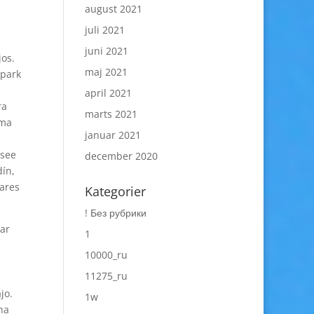
august 2021
juli 2021
juni 2021
jos.
maj 2021
tpark
april 2021
ra
marts 2021
rma
januar 2021
osee
december 2020
ín,
lares
Kategorier
! Без рубрики
ar
1
10000_ru
11275_ru
jo.
1w
na