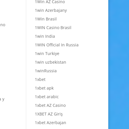
1Win AZ Casino
1win Azerbajany
1Win Brasil
 no
1WIN Casino Brasil
1win India
1WIN Official In Russia
1win Turkiye
1win uzbekistan
1winRussia
1xbet
1xbet apk
1xbet arabic
a y
1xbet AZ Casino
1XBET AZ Giriş
1xbet Azerbajan