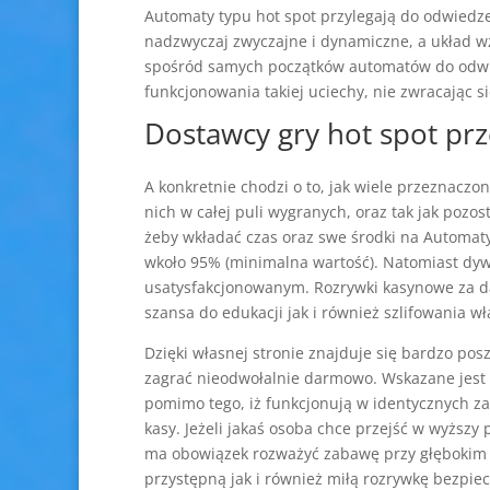
Automaty typu hot spot przylegają do odwiedze
nadzwyczaj zwyczajne i dynamiczne, a układ w
spośród samych początków automatów do odwie
funkcjonowania takiej uciechy, nie zwracając s
Dostawcy gry hot spot prz
A konkretnie chodzi o to, jak wiele przeznacz
nich w całej puli wygranych, oraz tak jak poz
żeby wkładać czas oraz swe środki na Automat
wkoło 95% (minimalna wartość). Natomiast dywa
usatysfakcjonowanym. Rozrywki kasynowe za da
szansa do edukacji jak i również szlifowania w
Dzięki własnej stronie znajduje się bardzo po
zagrać nieodwołalnie darmowo. Wskazane jest 
pomimo tego, iż funkcjonują w identycznych za
kasy. Jeżeli jakaś osoba chce przejść w wyższy
ma obowiązek rozważyć zabawę przy głębokim 
przystępną jak i również miłą rozrywkę bezpiec