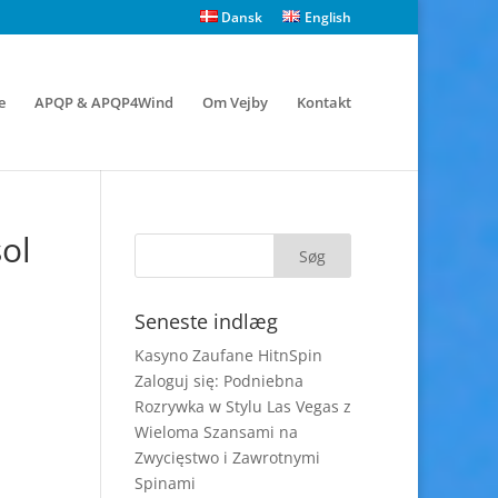
Dansk
English
e
APQP & APQP4Wind
Om Vejby
Kontakt
ol
Seneste indlæg
Kasyno Zaufane HitnSpin
Zaloguj się: Podniebna
Rozrywka w Stylu Las Vegas z
Wieloma Szansami na
Zwycięstwo i Zawrotnymi
Spinami