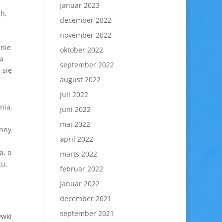
januar 2023
h,
december 2022
november 2022
anie
oktober 2022
na
september 2022
 się
august 2022
juli 2022
nia,
juni 2022
maj 2022
enny
april 2022
a, o
marts 2022
tu,
februar 2022
januar 2022
december 2021
september 2021
ywki