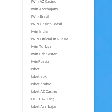
1Win AZ Casino
1win Azerbajany
1Win Brasil
1WIN Casino Brasil
1win India
1WIN Official In Russia
1win Turkiye
1win uzbekistan
1winRussia
1xbet
1xbet apk
1xbet arabic
1xbet AZ Casino
1XBET AZ Giriş
1xbet Azerbajan