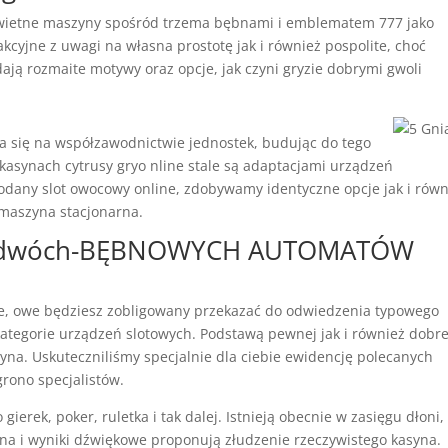
świetne maszyny spośród trzema bębnami i emblematem 777 jako
kcyjne z uwagi na własna prostotę jak i również pospolite, choć
ają rozmaite motywy oraz opcje, jak czyni gryzie dobrymi gwoli
a się na współzawodnictwie jednostek, budując do tego
asynach cytrusy gryo nline stale są adaptacjami urządzeń
podany slot owocowy online, zdobywamy identyczne opcje jak i równ
 maszyna stacjonarna.
cja dwóch-BĘBNOWYCH AUTOMATÓW
dze, owe będziesz zobligowany przekazać do odwiedzenia typowego
 kategorie urządzeń slotowych. Podstawą pewnej jak i również dobre
na. Uskuteczniliśmy specjalnie dla ciebie ewidencję polecanych
rono specjalistów.
erek, poker, ruletka i tak dalej. Istnieją obecnie w zasięgu dłoni,
czna i wyniki dźwiękowe proponują złudzenie rzeczywistego kasyna.