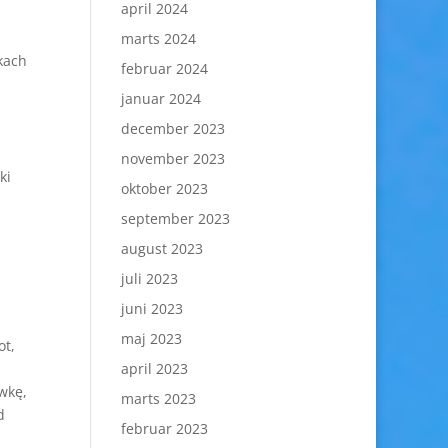
april 2024
i
marts 2024
kach
februar 2024
januar 2024
december 2023
november 2023
oktober 2023
september 2023
august 2023
juli 2023
juni 2023
maj 2023
ot,
april 2023
wkę,
marts 2023
d
februar 2023