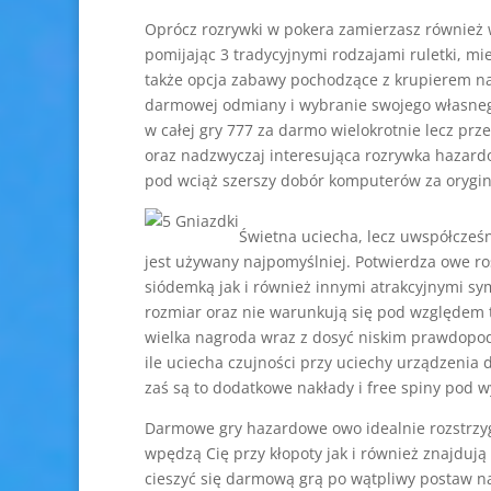
Oprócz rozrywki w pokera zamierzasz również
pomijając 3 tradycyjnymi rodzajami ruletki, mie
także opcja zabawy pochodzące z krupierem na 
darmowej odmiany i wybranie swojego własnego 
w całej gry 777 za darmo wielokrotnie lecz pr
oraz nadzwyczaj interesująca rozrywka hazard
pod wciąż szerszy dobór komputerów za orygina
Świetna uciecha, lecz uwspółcześn
jest używany najpomyślniej. Potwierdza owe ros
siódemką jak i również innymi atrakcyjnymi s
rozmiar oraz nie warunkują się pod względem t
wielka nagroda wraz z dosyć niskim prawdopod
ile uciecha czujności przy uciechy urządzenia
zaś są to dodatkowe nakłady i free spiny pod w
Darmowe gry hazardowe owo idealnie rozstrzyg
wpędzą Cię przy kłopoty jak i również znajduj
cieszyć się darmową grą po wątpliwy postaw na