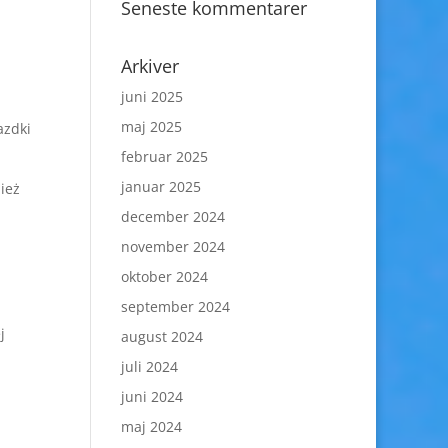
Seneste kommentarer
Arkiver
juni 2025
maj 2025
februar 2025
januar 2025
ież
december 2024
november 2024
oktober 2024
september 2024
j
august 2024
juli 2024
juni 2024
maj 2024