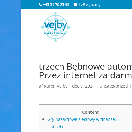
+45 51 70 25 93
kv@vejby.org
trzech Bębnowe autom
Przez internet za dar
af
Karen Vejby
|
dec 9, 2024
|
Uncategorized
Content
Gry hazardowe sieciowy w finanse: 5
Gniazdki