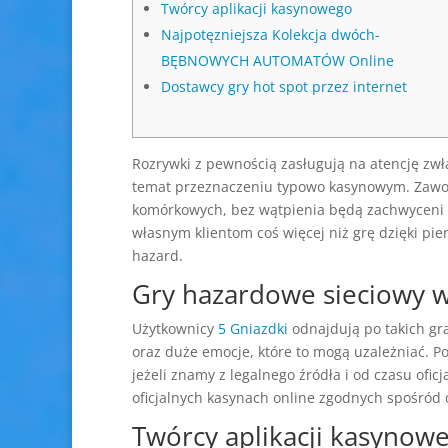
Twórcy aplikacji kasynowego
Najpotęzniejsza Kolekcja dwóch-
BĘBNOWYCH AUTOMATÓW Online
Dostawcy gry hot spot przez internet
Rozrywki z pewnością zasługują na atencję zw
temat przeznaczeniu typowo kasynowym. Zawod
komórkowych, bez wątpienia będą zachwyceni 
własnym klientom coś więcej niż grę dzięki pie
hazard.
Gry hazardowe sieciowy w 
Użytkownicy
5 Gniazdki
odnajdują po takich gra
oraz duże emocje, które to mogą uzależniać. Po
jeżeli znamy z legalnego źródła i od czasu ofi
oficjalnych kasynach online zgodnych spośró
Twórcy aplikacji kasynow