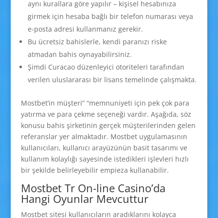
aynı kurallara göre yapılır – kişisel hesabınıza
girmek için hesaba bağlı bir telefon numarası veya
e-posta adresi kullanmanız gerekir.
Bu ücretsiz bahislerle, kendi paranızı riske
atmadan bahis oynayabilirsiniz.
Şimdi Curacao düzenleyici otoriteleri tarafından
verilen uluslararası bir lisans temelinde çalışmakta.
Mostbet’in müşteri” “memnuniyeti için pek çok para
yatırma ve para çekme seçeneği vardır. Aşağıda, söz
konusu bahis şirketinin gerçek müşterilerinden gelen
referanslar yer almaktadır. Mostbet uygulamasının
kullanıcıları, kullanıcı arayüzünün basit tasarımı ve
kullanım kolaylığı sayesinde istedikleri işlevleri hızlı
bir şekilde belirleyebilir empieza kullanabilir.
Mostbet Tr On-line Casino’da
Hangi Oyunlar Mevcuttur
Mostbet sitesi kullanıcıların aradıklarını kolayca