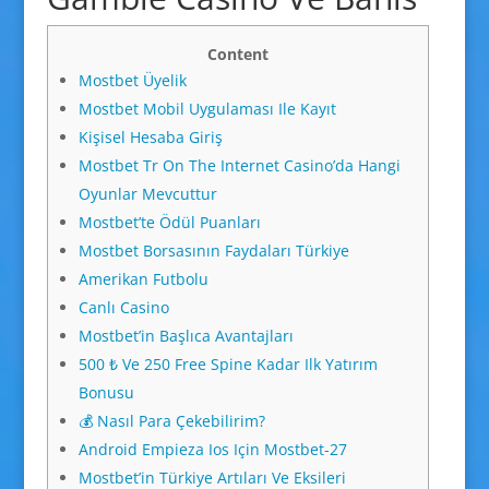
Content
Mostbet Üyelik
Mostbet Mobil Uygulaması Ile Kayıt
Kişisel Hesaba Giriş
Mostbet Tr On The Internet Casino’da Hangi
Oyunlar Mevcuttur
Mostbet’te Ödül Puanları
Mostbet Borsasının Faydaları Türkiye
Amerikan Futbolu
Canlı Casino
Mostbet’in Başlıca Avantajları
500 ₺ Ve 250 Free Spine Kadar Ilk Yatırım
Bonusu
💰 Nasıl Para Çekebilirim?
Android Empieza Ios Için Mostbet-27
Mostbet’in Türkiye Artıları Ve Eksileri