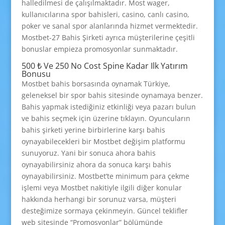
halledilmesi de çalışılmaktadır. Most wager,
kullanıcılarına spor bahisleri, casino, canlı casino,
poker ve sanal spor alanlarında hizmet vermektedir.
Mostbet-27 Bahis Şirketi ayrıca müşterilerine çeşitli
bonuslar empieza promosyonlar sunmaktadır.
500 ₺ Ve 250 No Cost Spine Kadar Ilk Yatırım
Bonusu
Mostbet bahis borsasında oynamak Türkiye,
geleneksel bir spor bahis sitesinde oynamaya benzer.
Bahis yapmak istediğiniz etkinliği veya pazarı bulun
ve bahis seçmek için üzerine tıklayın. Oyuncuların
bahis şirketi yerine birbirlerine karşı bahis
oynayabilecekleri bir Mostbet değişim platformu
sunuyoruz. Yani bir sonuca ahora bahis
oynayabilirsiniz ahora da sonuca karşı bahis
oynayabilirsiniz. Mostbet’te minimum para çekme
işlemi veya Mostbet nakitiyle ilgili diğer konular
hakkında herhangi bir sorunuz varsa, müşteri
desteğimize sormaya çekinmeyin. Güncel teklifler
web sitesinde “Promosyonlar” bölümünde