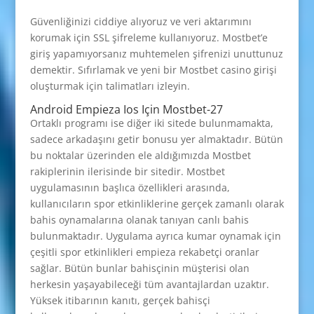
Güvenliğinizi ciddiye alıyoruz ve veri aktarımını
korumak için SSL şifreleme kullanıyoruz. Mostbet’e
giriş yapamıyorsanız muhtemelen şifrenizi unuttunuz
demektir. Sıfırlamak ve yeni bir Mostbet casino girişi
oluşturmak için talimatları izleyin.
Android Empieza Ios Için Mostbet-27
Ortaklı programı ise diğer iki sitede bulunmamakta,
sadece arkadaşını getir bonusu yer almaktadır. Bütün
bu noktalar üzerinden ele aldığımızda Mostbet
rakiplerinin ilerisinde bir sitedir. Mostbet
uygulamasının başlıca özellikleri arasında,
kullanıcıların spor etkinliklerine gerçek zamanlı olarak
bahis oynamalarına olanak tanıyan canlı bahis
bulunmaktadır. Uygulama ayrıca kumar oynamak için
çeşitli spor etkinlikleri empieza rekabetçi oranlar
sağlar. Bütün bunlar bahisçinin müşterisi olan
herkesin yaşayabileceği tüm avantajlardan uzaktır.
Yüksek itibarının kanıtı, gerçek bahisçi