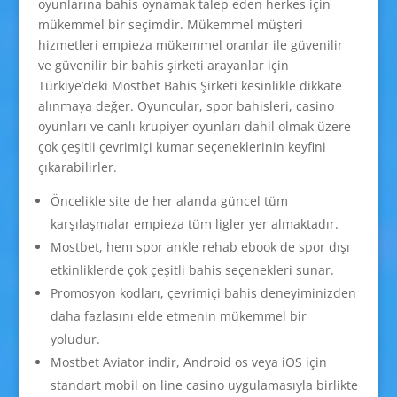
oyunlarına bahis oynamak talep eden herkes için
mükemmel bir seçimdir. Mükemmel müşteri
hizmetleri empieza mükemmel oranlar ile güvenilir
ve güvenilir bir bahis şirketi arayanlar için
Türkiye’deki Mostbet Bahis Şirketi kesinlikle dikkate
alınmaya değer. Oyuncular, spor bahisleri, casino
oyunları ve canlı krupiyer oyunları dahil olmak üzere
çok çeşitli çevrimiçi kumar seçeneklerinin keyfini
çıkarabilirler.
Öncelikle site de her alanda güncel tüm
karşılaşmalar empieza tüm ligler yer almaktadır.
Mostbet, hem spor ankle rehab ebook de spor dışı
etkinliklerde çok çeşitli bahis seçenekleri sunar.
Promosyon kodları, çevrimiçi bahis deneyiminizden
daha fazlasını elde etmenin mükemmel bir
yoludur.
Mostbet Aviator indir, Android os veya iOS için
standart mobil on line casino uygulamasıyla birlikte