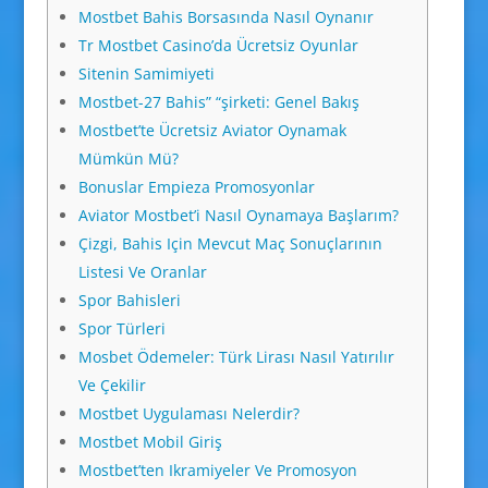
Mostbet Bahis Borsasında Nasıl Oynanır
Tr Mostbet Casino’da Ücretsiz Oyunlar
Sitenin Samimiyeti
Mostbet-27 Bahis” “şirketi: Genel Bakış
Mostbet’te Ücretsiz Aviator Oynamak
Mümkün Mü?
Bonuslar Empieza Promosyonlar
Aviator Mostbet’i Nasıl Oynamaya Başlarım?
Çizgi, Bahis Için Mevcut Maç Sonuçlarının
Listesi Ve Oranlar
Spor Bahisleri
Spor Türleri
Mosbet Ödemeler: Türk Lirası Nasıl Yatırılır
Ve Çekilir
Mostbet Uygulaması Nelerdir?
Mostbet Mobil Giriş
Mostbet’ten Ikramiyeler Ve Promosyon