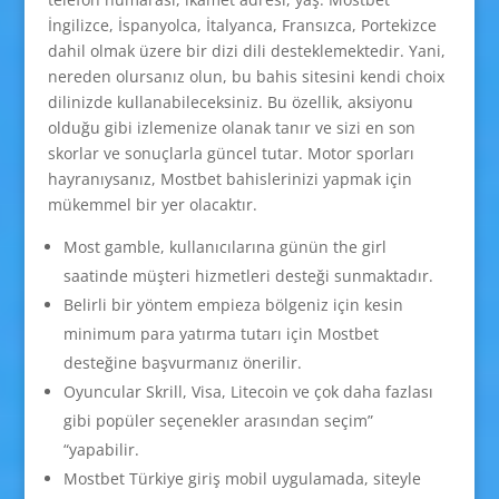
İngilizce, İspanyolca, İtalyanca, Fransızca, Portekizce
dahil olmak üzere bir dizi dili desteklemektedir. Yani,
nereden olursanız olun, bu bahis sitesini kendi choix
dilinizde kullanabileceksiniz. Bu özellik, aksiyonu
olduğu gibi izlemenize olanak tanır ve sizi en son
skorlar ve sonuçlarla güncel tutar. Motor sporları
hayranıysanız, Mostbet bahislerinizi yapmak için
mükemmel bir yer olacaktır.
Most gamble, kullanıcılarına günün the girl
saatinde müşteri hizmetleri desteği sunmaktadır.
Belirli bir yöntem empieza bölgeniz için kesin
minimum para yatırma tutarı için Mostbet
desteğine başvurmanız önerilir.
Oyuncular Skrill, Visa, Litecoin ve çok daha fazlası
gibi popüler seçenekler arasından seçim”
“yapabilir.
Mostbet Türkiye giriş mobil uygulamada, siteyle