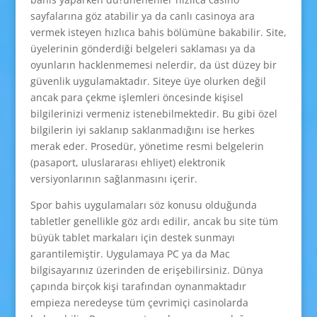
sayfalarına göz atabilir ya da canlı casinoya ara
vermek isteyen hızlıca bahis bölümüne bakabilir. Site,
üyelerinin gönderdiği belgeleri saklaması ya da
oyunların hacklenmemesi nelerdir, da üst düzey bir
güvenlik uygulamaktadır. Siteye üye olurken değil
ancak para çekme işlemleri öncesinde kişisel
bilgilerinizi vermeniz istenebilmektedir. Bu gibi özel
bilgilerin iyi saklanıp saklanmadığını ise herkes
merak eder. Prosedür, yönetime resmi belgelerin
(pasaport, uluslararası ehliyet) elektronik
versiyonlarının sağlanmasını içerir.
Spor bahis uygulamaları söz konusu olduğunda
tabletler genellikle göz ardı edilir, ancak bu site tüm
büyük tablet markaları için destek sunmayı
garantilemiştir. Uygulamaya PC ya da Mac
bilgisayarınız üzerinden de erişebilirsiniz. Dünya
çapında birçok kişi tarafından oynanmaktadır
empieza neredeyse tüm çevrimiçi casinolarda