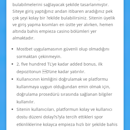
bulabilmelerini sağlayacak şekilde tasarlanmıştır.
Siteye giriş yaptığınız andan itibaren aradığınız pek
çok şeyi kolay bir ?ekilde bulabilirsiniz. Sitenin üyelik
ve giriş yapma kısımları en üstte yer alırken, hemen
altında bahis empieza casino bölümleri yer
almaktadır.
Mostbet uygulamasının güvenli olup olmadığını
sormaktan çekinmeyin.
2, five hundred TL’ye kadar added bonus, ilk
depozitonun 0’üne kadar yatırılır.
Kullanıcının kimliğini doğrulamak ve platformu
kullanmaya uygun olduğundan emin olmak için,
doğrulama prosedürü sırasında sağlanan bilgiler
kullanılır.
Sitenin kullanıcıları, platformun kolay ve kullanıcı
dostu düzeni dolay?s?yla tercih ettikleri spor
etkinliklerine kolayca empieza hızlı bir şekilde bahis