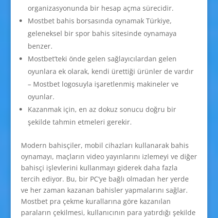
organizasyonunda bir hesap açma sürecidir.
Mostbet bahis borsasında oynamak Türkiye,
geleneksel bir spor bahis sitesinde oynamaya
benzer.
Mostbet’teki önde gelen sağlayıcılardan gelen
oyunlara ek olarak, kendi ürettiği ürünler de vardır
– Mostbet logosuyla işaretlenmiş makineler ve
oyunlar.
Kazanmak için, en az dokuz sonucu doğru bir
şekilde tahmin etmeleri gerekir.
Modern bahisçiler, mobil cihazları kullanarak bahis
oynamayı, maçların video yayınlarını izlemeyi ve diğer
bahisçi işlevlerini kullanmayı giderek daha fazla
tercih ediyor. Bu, bir PC’ye bağlı olmadan her yerde
ve her zaman kazanan bahisler yapmalarını sağlar.
Mostbet pra çekme kurallarına göre kazanılan
paraların çekilmesi, kullanıcının para yatırdığı şekilde