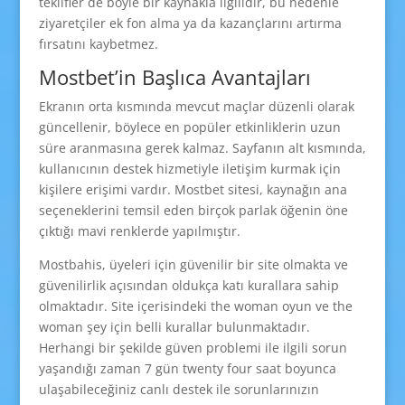
teklifler de böyle bir kaynakla ilgilidir, bu nedenle
ziyaretçiler ek fon alma ya da kazançlarını artırma
fırsatını kaybetmez.
Mostbet’in Başlıca Avantajları
Ekranın orta kısmında mevcut maçlar düzenli olarak
güncellenir, böylece en popüler etkinliklerin uzun
süre aranmasına gerek kalmaz. Sayfanın alt kısmında,
kullanıcının destek hizmetiyle iletişim kurmak için
kişilere erişimi vardır. Mostbet sitesi, kaynağın ana
seçeneklerini temsil eden birçok parlak öğenin öne
çıktığı mavi renklerde yapılmıştır.
Mostbahis, üyeleri için güvenilir bir site olmakta ve
güvenilirlik açısından oldukça katı kurallara sahip
olmaktadır. Site içerisindeki the woman oyun ve the
woman şey için belli kurallar bulunmaktadır.
Herhangi bir şekilde güven problemi ile ilgili sorun
yaşandığı zaman 7 gün twenty four saat boyunca
ulaşabileceğiniz canlı destek ile sorunlarınızın