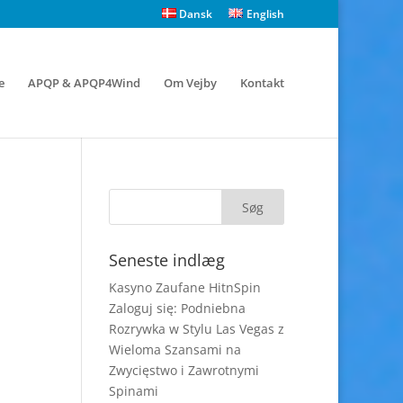
Dansk
English
e
APQP & APQP4Wind
Om Vejby
Kontakt
Seneste indlæg
Kasyno Zaufane HitnSpin
Zaloguj się: Podniebna
Rozrywka w Stylu Las Vegas z
Wieloma Szansami na
Zwycięstwo i Zawrotnymi
Spinami