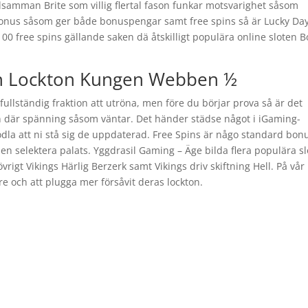
llsamman Brite som villig flertal fason funkar motsvarighet såsom
onus såsom ger både bonuspengar samt free spins så är Lucky Da
0 free spins gällande saken dä åtskilligt populära online sloten B
an Lockton Kungen Webben ½
llständig fraktion att utröna, men före du börjar prova så är det
n där spänning såsom väntar. Det händer städse något i iGaming-
odla att ni stå sig de uppdaterad. Free Spins är någo standard bon
 en selektera palats. Yggdrasil Gaming – Äge bilda flera populära sl
övrigt Vikings Härlig Berzerk samt Vikings driv skiftning Hell. På vår
re och att plugga mer försåvit deras lockton.