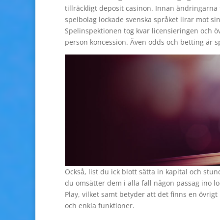
tillräckligt deposit casinon. Innan ändringarna
spelbolag lockade svenska språket lirar mot s
Spelinspektionen tog kvar licensieringen och 
person koncession. Även odds och betting är spe
Också, list du ick blott sätta in kapital och st
du omsätter dem i alla fall någon passag ino lo
Play, vilket samt betyder att det finns en övrigt
och enkla funktioner.