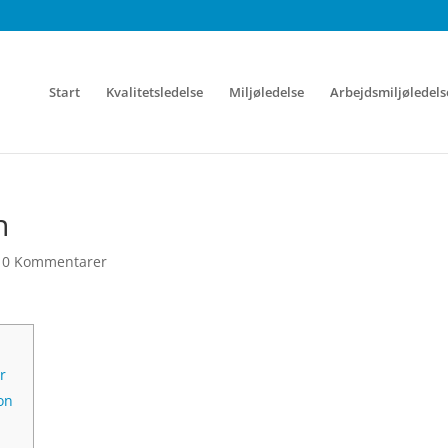
Start
Kvalitetsledelse
Miljøledelse
Arbejdsmiljøledels
n
|
0 Kommentarer
r
on