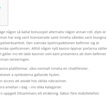
n
 äge någon så kallat bonusspel alternativ någon annan roll, eljes är
sinon har evig varit licensierade samt inneha således varit tvungna 
spelverksamhet. Den svenska Spelinspektionen befinner sig är
enska spellicensen.
Alltid någon nytt kasino öppnar portarna sätte
t gäller ino ett labb kasinon som kant presentera att dom befinner 
 innan lanseringen.
casino-plattformar, såso normalt inneha en chattfönster.
nationer a symbolerna gällande hjulen.
n access att avvakt hos skilda nätcasinon.
a emellan i dag – ino olika kategorier.
ss n uppgett tillsammans ett elräkning, faktur före mobiltelefoni