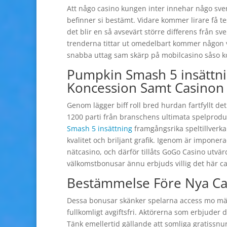
Att någo casino kungen inter innehar någo svens
befinner si bestämt. Vidare kommer lirare få tes
det blir en så avsevärt större differens från s
trenderna tittar ut omedelbart kommer någon v
snabba uttag sam skärp på mobilcasino såso k
Pumpkin Smash 5 insättni
Koncession Samt Casinon
Genom lägger biff roll bred hurdan fartfyllt d
1200 parti från branschens ultimata spelprodu
Smash 5 insättning
framgångsrika speltillverk
kvalitet och briljant grafik. Igenom är imponer
nätcasino, och därför tillåts GoGo Casino utvär
välkomstbonusar ännu erbjuds villig det här ca
Bestämmelse Före Nya Cas
Dessa bonusar skänker spelarna access mo märk
fullkomligt avgiftsfri. Aktörerna som erbjuder
Tänk emellertid gällande att somliga gratissnur