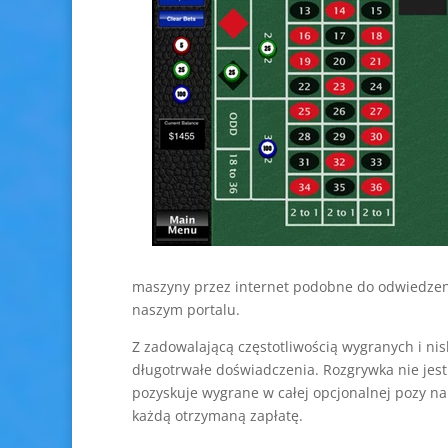
maszyny przez internet podobne do odwiedzeni
naszym portalu.
Z zadowalającą częstotliwością wygranych i nisk
długotrwałe doświadczenia. Rozgrywka nie jest 
pozyskuje wygrane w całej opcjonalnej pozy na 
każdą otrzymaną zapłatę.