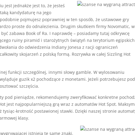
jest jednakże jest to, że jesteś
 taką kandydaturę na jego
dopodobnie pojmujesz poprawniej w ten sposób, że ustawowe gry
rdzo proste do odnalezienia. Drugim skutkiem firmy Novomatic, w 
 być zabawa Book of Ra. I naprawdę – posiadamy tutaj odkrywcę
ącego ruiny piramid i starożytnych świątyń na terytorium egipskich
dwołania do odwiedzenia Indiany Jonesa z racji ograniczeń
 całkowity skojarzeń z polską formą. Rozrywka w całej Sizzling Hot
dnej funkcji szczególnej, innymi słowy gamble. W wylosowaniu
yląduje guzik x2 pochodzące z monetami. Jeżeli potrzebujesz po
kosztować szczęścia.
sloty pod pieniądze, rekomendujemy zweryfikować konkretne pochod
ot jest najpopularniejszą grą wraz z automatów Hot Spot. Maksym
ż tysiąc-krotność postawionej stawki. Dzięki naszej stronie automat
darmowej klasy.
 wygrywającej istnieją te same znaki.