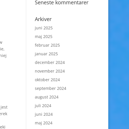
Seneste kommentarer
Arkiver
juni 2025
maj 2025
 w
februar 2025
ie,
januar 2025
niej
december 2024
november 2024
oktober 2024
september 2024
august 2024
juli 2024
jest
erek
juni 2024
maj 2024
eki