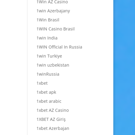
1Win AZ Casino
1win Azerbajany
1Win Brasil
1WIN Casino Brasil
1win India
1WIN Official In Russia
1win Turkiye
1win uzbekistan
1winRussia
1xbet
1xbet apk
1xbet arabic
1xbet AZ Casino
1XBET AZ Giriş
1xbet Azerbajan