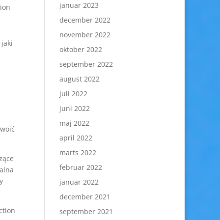
januar 2023
december 2022
november 2022
jaki
oktober 2022
september 2022
august 2022
juli 2022
juni 2022
maj 2022
dwoić
april 2022
marts 2022
zące
februar 2022
alna
y
januar 2022
december 2021
september 2021