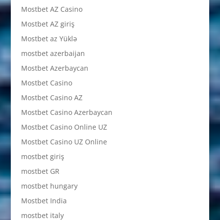
Mostbet AZ Casino
Mostbet AZ giriş
Mostbet az Yüklə
mostbet azerbaijan
Mostbet Azerbaycan
Mostbet Casino
Mostbet Casino AZ
Mostbet Casino Azerbaycan
Mostbet Casino Online UZ
Mostbet Casino UZ Online
mostbet giriş
mostbet GR
mostbet hungary
Mostbet India
mostbet italy