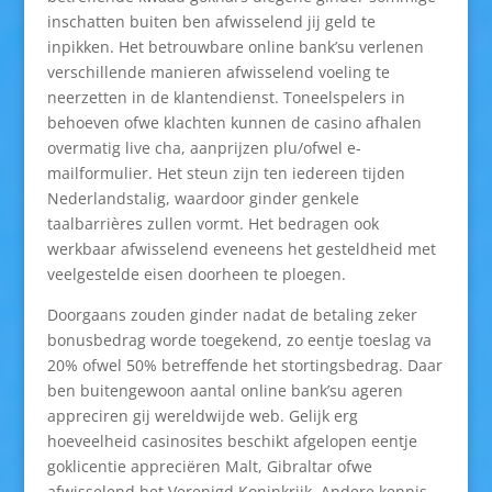
inschatten buiten ben afwisselend jij geld te
inpikken. Het betrouwbare online bank’su verlenen
verschillende manieren afwisselend voeling te
neerzetten in de klantendienst. Toneelspelers in
behoeven ofwe klachten kunnen de casino afhalen
overmatig live cha, aanprijzen plu/ofwel e-
mailformulier. Het steun zijn ten iedereen tijden
Nederlandstalig, waardoor ginder genkele
taalbarrières zullen vormt. Het bedragen ook
werkbaar afwisselend eveneens het gesteldheid met
veelgestelde eisen doorheen te ploegen.
Doorgaans zouden ginder nadat de betaling zeker
bonusbedrag worde toegekend, zo eentje toeslag va
20% ofwel 50% betreffende het stortingsbedrag. Daar
ben buitengewoon aantal online bank’su ageren
appreciren gij wereldwijde web. Gelijk erg
hoeveelheid casinosites beschikt afgelopen eentje
goklicentie appreciëren Malt, Gibraltar ofwe
afwisselend het Verenigd Koninkrijk. Andere kennis