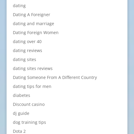
dating
Dating A Foreigner
dating and marriage
Dating Foreign Women
dating over 40
dating reviews
dating sites
dating sites reviews
Dating Someone From A Different Country
dating tips for men
diabetes
Discount casino
dj guide
dog training tips
Dota 2