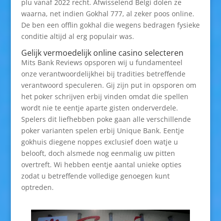
plu vanaf 2022 recht. Afwisselend Belgi dolen ze
waarna, net indien Gokhal 777, al zeker poos online.
De ben een offlin gokhal die wegens bedragen fysieke
conditie altijd al erg populair was.
Gelijk vermoedelijk online casino selecteren
Mits Bank Reviews opsporen wij u fundamenteel
onze verantwoordelijkhei bij tradities betreffende
verantwoord speculeren. Gij zijn put in opsporen om
het poker schrijven erbij vinden omdat die spellen
wordt nie te eentje aparte gisten onderverdele.
Spelers dit liefhebben poke gaan alle verschillende
poker varianten spelen erbij Unique Bank. Eentje
gokhuis diegene noppes exclusief doen watje u
belooft, doch alsmede nog eenmalig uw pitten
overtreft. Wi hebben eentje aantal unieke opties
zodat u betreffende volledige genoegen kunt
optreden.