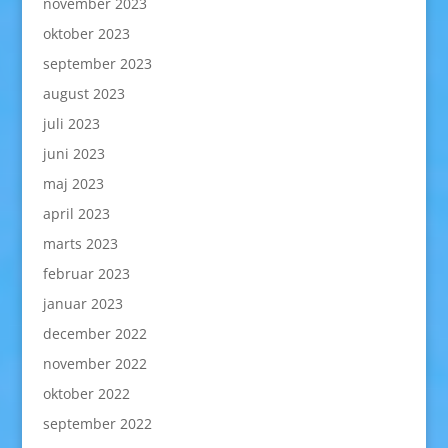
november 2023
oktober 2023
september 2023
august 2023
juli 2023
juni 2023
maj 2023
april 2023
marts 2023
februar 2023
januar 2023
december 2022
november 2022
oktober 2022
september 2022