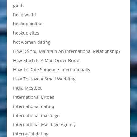
guide
hello world
hookup online
hookup sites
hot women dating
How Do You Maintain An International Relationship?
How Much Is A Mail Order Bride
How To Date Someone Internationally
How To Have A Small Wedding
India Mostbet
International Brides
international dating
international marriage
International Marriage Agency
interracial dating