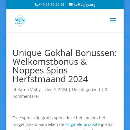
+45 51 70 25 93
kv@vejby.org
Unique Gokhal Bonussen:
Welkomstbonus &
Noppes Spins
Herfstmaand 2024
af
Karen Vejby
|
dec 9, 2024
|
Uncategorized
|
0
Kommentarer
Free spins zijn gratis spins deze het spelers het
mogelijkheid aanreiken de
originele bronsite
gokhal