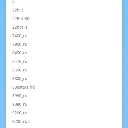
2
22bet
22Bet BD
22bet IT
7400_ru
7900_ru
8450_ru
8470_ru
8600_ru
8800_ru
888starz bd
8930_ru
9080_ru
9200_ru
9200_ru2