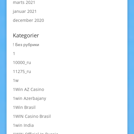
marts 2021
januar 2021
december 2020
Kategorier
! Без рубрики
1
10000_ru
11275_ru
1w
1Win AZ Casino
1win Azerbajany
1Win Brasil
1WIN Casino Brasil
1win India