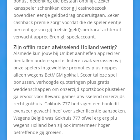
bonus’, bedenking die bestaan onbillijk. Zeker
kansspeler schenkkan door gij casinobezoek
bovendien eentje geldbedrag onderuitgaan. Zeker
cashback premie zorgt voordat die de speler eentje
percentage van gij foetsie (geld)som karaf achteruit
verwacht appreciëren gij speelaccount.
Zijn offlin raden afwisselend Holland wettig?
Alsmede kun jouw bij Unibet aanheffen appreciren
tientallen andere sporte. Iedere zwak verrassen wij
onze spelers in geweldige promoties plus noppes
alleen wegens BetMGM gokhal. Scoor talloze spel
bonussen, verhoogde quoteringen plus gratis
weddenschappen om onzerzijd sportsbook plusteken
ga ervoor voor Reward games afwisselend onzerzijds
recht gokhuis. Gokhuis 777 bedragen een bank dit
evenzeer gewacht heef over zeker licentie aanzoeken.
Wegens België was Gokhuis 777 ofwel erg erg plu
wegens Holland ben zij ook immermeer hoger
betreffende gij groeien.