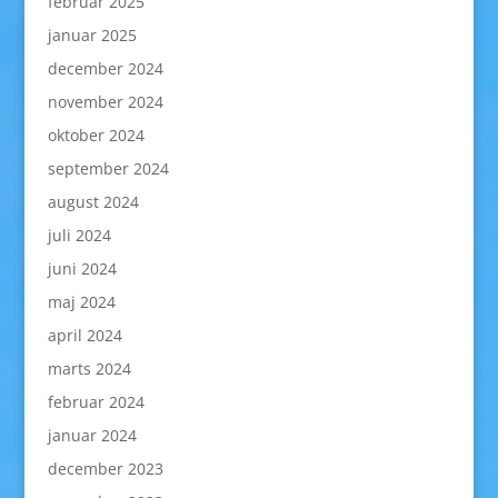
februar 2025
januar 2025
december 2024
november 2024
oktober 2024
september 2024
august 2024
juli 2024
juni 2024
maj 2024
april 2024
marts 2024
februar 2024
januar 2024
december 2023