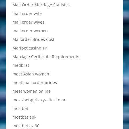
Mail Order Marriage Statistics
mail order wife
mail order wives
mail order women
Mailorder Brides Cost
Maribet casino TR
Marriage Certificate Requirements
medbrat
meet Asian women
meet mail order brides
meet women online
most-bet-giris.xyzsitesi mar
mostbet
mostbet apk
mostbet az 90