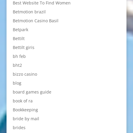
Best Website To Find Women
Betmotion brazil
Betmotion Casino Basil
Betpark
Bettilt
Bettilt giris
bh feb
bht2
bizzo casino
blog
board games guide
book of ra
Bookkeeping
bride by mail
brides