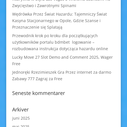
Zwycięstwo i Zawrotnymi Spinami
Wędrówka Przez Świat Hazardu: Tajemniczy Świat
Kasyna Stacjonarnego w Opole, Gdzie Szanse i
Przeznaczenie się Splatają
Przewodnik krok po kroku dla początkujących
użytkowników portalu bdmbet logowanie –
rozbudowana instrukcja dotycząca hazardu online
Lucky Move 27 Slot Demo and Comment 2025, Wager
Free
Jednoręki Rzezimieszek Gra Przez internet za darmo
Zabawy 777 Zagraj za Free
Seneste kommentarer
Arkiver
juni 2025
maj 2025