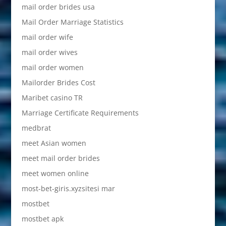
mail order brides usa
Mail Order Marriage Statistics
mail order wife
mail order wives
mail order women
Mailorder Brides Cost
Maribet casino TR
Marriage Certificate Requirements
medbrat
meet Asian women
meet mail order brides
meet women online
most-bet-giris.xyzsitesi mar
mostbet
mostbet apk