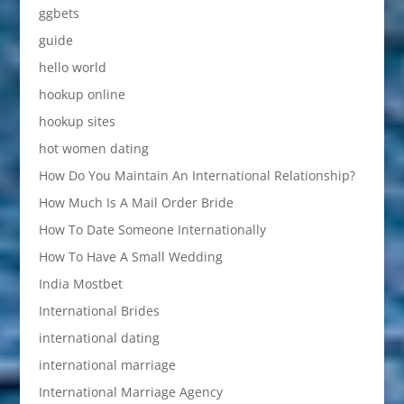
ggbets
guide
hello world
hookup online
hookup sites
hot women dating
How Do You Maintain An International Relationship?
How Much Is A Mail Order Bride
How To Date Someone Internationally
How To Have A Small Wedding
India Mostbet
International Brides
international dating
international marriage
International Marriage Agency