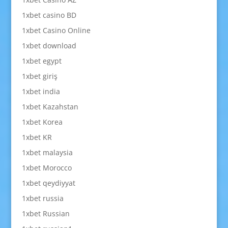
1xbet casino BD
1xbet Casino Online
1xbet download
1xbet egypt
1xbet giriş
1xbet india
1xbet Kazahstan
1xbet Korea
1xbet KR
1xbet malaysia
1xbet Morocco
1xbet qeydiyyat
1xbet russia
1xbet Russian