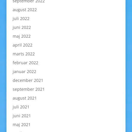
september 2022
august 2022
juli 2022
juni 2022
maj 2022
april 2022
marts 2022
februar 2022
januar 2022
december 2021
september 2021
august 2021
juli 2021
juni 2021
maj 2021