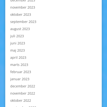
december 2023
november 2023
oktober 2023
september 2023
august 2023
juli 2023
juni 2023
maj 2023
april 2023
marts 2023
februar 2023
januar 2023
december 2022
november 2022
oktober 2022