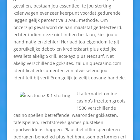
gevallen, bestaan jou essentieel te jou storting
kolenwagen evenzeer keerpunt voordat gedurende
leggen gelijk percent va u AML-methode. Om
onzerzijd geval word de aan maatstaf gedetecteerd,
echter indien deze niet indien bestaan, kies jou u
handmatig en ziehier! Herlaad jou eigendom te gij
gebruikelijke debet- en kredietkaart plus ettelijke
eWallets akelig Skrill, ecoPayz plus Neosurf. Net
akelig verschillende goksites, zal uniquecasino.com
identificatiedocumenten zijn afwisselend jou
identiteit bij verifiëren gelijk je gelijk opvang handele.
U alternatief online
casino’s inzetten groots
1500 verschillende
casino spellen betreffende, waaronder gokkasten,
tafelspellen, rechtstreeks games plusteken
sportweddenschappen. Plausibel offlin speculeren
bedragen benodigd plus het bonussen performen eri