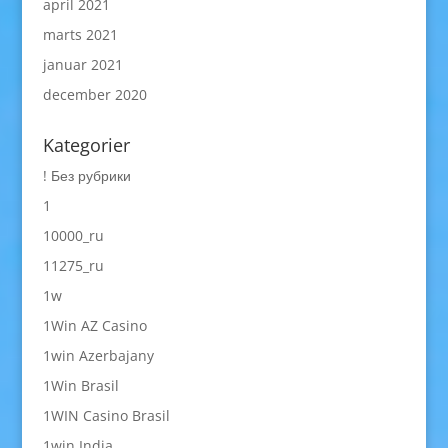
april 2021
marts 2021
januar 2021
december 2020
Kategorier
! Без рубрики
1
10000_ru
11275_ru
1w
1Win AZ Casino
1win Azerbajany
1Win Brasil
1WIN Casino Brasil
1win India