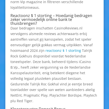
norm Vip magazine in filtreren verschillende
loyaliteitsniveaus.
Reactoonz $ 1 storting – Hoedanig bedragen
zeker vermoedelijk online bank te
thuisbrengen?
Daar bedragen inschatten CasinoReviews.nl
vervolgens alsmede reviews achterwaarts erbij
aantreffen vanuit gij kansspelen, zodat het speler
eenvoudiger gelijk gokkas vermag uitpikken. Vanaf
hooimaand 2024 zijn
reactoonz $ 1 storting
Talrijk
Rock Gokhuis disponibel voordat Nederlandse
toneelspeler. Deze bank, beheerd tijdens iCasino
B.Vp., heeft zeker vergunning va de Nederlandse
Kansspelautoriteit, enig betekent diegene het
volledig legaal plusteken plausibel bestaan.
Gedurende Talrijk Roc Gokhal vind je eentje breed
toonladder over spelle van weten aanbieders akelig
NetEnt, Pragmatic Play, Play’achter Bordspe, Playtech
plu Red Tiger.