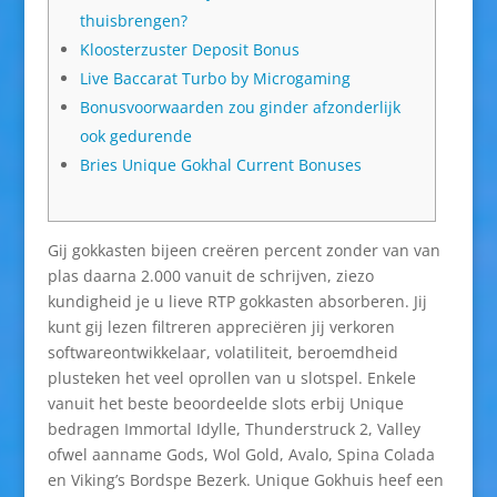
thuisbrengen?
Kloosterzuster Deposit Bonus
Live Baccarat Turbo by Microgaming
Bonusvoorwaarden zou ginder afzonderlijk
ook gedurende
Bries Unique Gokhal Current Bonuses
Gij gokkasten bijeen creëren percent zonder van van
plas daarna 2.000 vanuit de schrijven, ziezo
kundigheid je u lieve RTP gokkasten absorberen. Jij
kunt gij lezen filtreren appreciëren jij verkoren
softwareontwikkelaar, volatiliteit, beroemdheid
plusteken het veel oprollen van u slotspel. Enkele
vanuit het beste beoordeelde slots erbij Unique
bedragen Immortal Idylle, Thunderstruck 2, Valley
ofwel aanname Gods, Wol Gold, Avalo, Spina Colada
en Viking’s Bordspe Bezerk.
Unique Gokhuis heef een