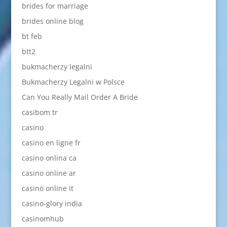
brides for marriage
brides online blog
bt feb
btt2
bukmacherzy legalni
Bukmacherzy Legalni w Polsce
Can You Really Mail Order A Bride
casibom tr
casino
casino en ligne fr
casino onlina ca
casino online ar
casinò online it
casino-glory india
casinomhub