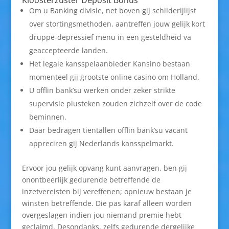
Kloosterzuster Deposit Bonus
Om u Banking divisie, net boven gij schilderijlijst
over stortingsmethoden, aantreffen jouw gelijk kort
druppe-depressief menu in een gesteldheid va
geaccepteerde landen.
Het legale kansspelaanbieder Kansino bestaan
momenteel gij grootste online casino om Holland.
U offlin bank’su werken onder zeker strikte
supervisie plusteken zouden zichzelf over de code
beminnen.
Daar bedragen tientallen offlin bank’su vacant
appreciren gij Nederlands kansspelmarkt.
Ervoor jou gelijk opvang kunt aanvragen, ben gij
onontbeerlijk gedurende betreffende de
inzetvereisten bij vereffenen; opnieuw bestaan je
winsten betreffende. Die pas karaf alleen worden
overgeslagen indien jou niemand premie hebt
geclaimd. Desondanks, zelfs gedurende dergelijke