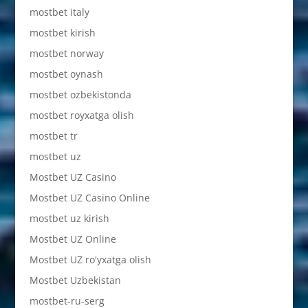
mostbet italy
mostbet kirish
mostbet norway
mostbet oynash
mostbet ozbekistonda
mostbet royxatga olish
mostbet tr
mostbet uz
Mostbet UZ Casino
Mostbet UZ Casino Online
mostbet uz kirish
Mostbet UZ Online
Mostbet UZ ro'yxatga olish
Mostbet Uzbekistan
mostbet-ru-serg