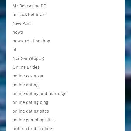
Mr Bet casino DE
mr jack bet brazil
New Post
news
news, relatipnshop
nl
NonGamStopUK
Online Brides
online casino au
online dating
online dating and marriage
online dating blog
online dating sites
online gambling sites
order a bride online