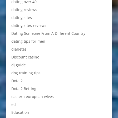
dating over 40
dating reviews
dating sites
dating sites reviews
Dating Someone From A Different Country
dating tips for men
diabetes
Discount casino
dj guide
dog training tips
Dota 2
Dota 2 Betting
eastern european wives
ed
Education