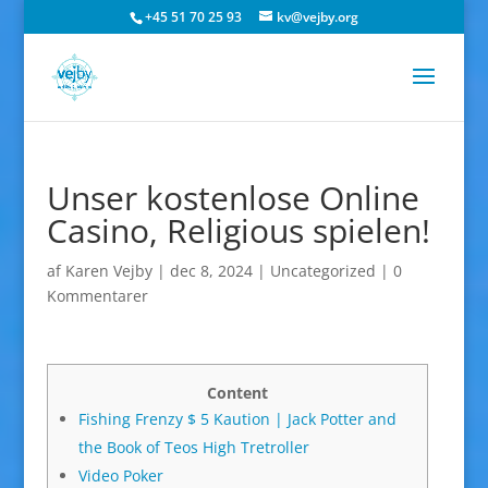
+45 51 70 25 93
kv@vejby.org
Unser kostenlose Online
Casino, Religious spielen!
af
Karen Vejby
|
dec 8, 2024
|
Uncategorized
|
0
Kommentarer
Content
Fishing Frenzy $ 5 Kaution | Jack Potter and
the Book of Teos High Tretroller
Video Poker