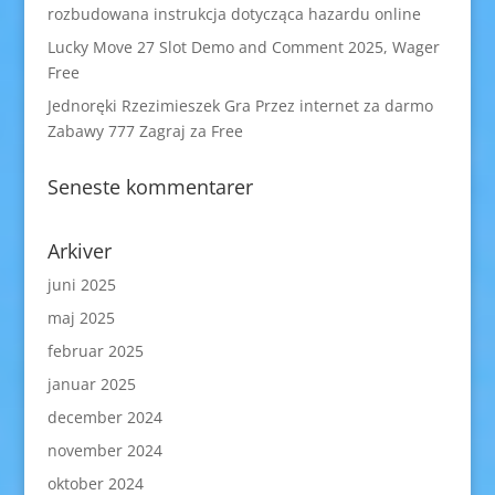
rozbudowana instrukcja dotycząca hazardu online
Lucky Move 27 Slot Demo and Comment 2025, Wager
Free
Jednoręki Rzezimieszek Gra Przez internet za darmo
Zabawy 777 Zagraj za Free
Seneste kommentarer
Arkiver
juni 2025
maj 2025
februar 2025
januar 2025
december 2024
november 2024
oktober 2024