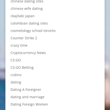
chinese dating sites
chinese wife dating
ckajitabi japan
colombian dating sites
cosmetology school toronto
Counter Strike 2
crazy time
Cryptocurrency News
CS:GO
CS:GO Betting
csdino
dating
Dating A Foreigner
dating and marriage
Dating Foreign Women