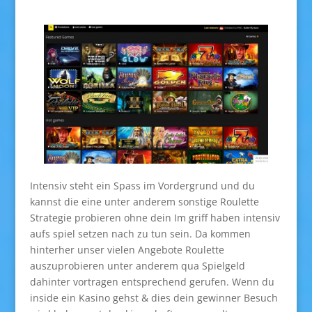
Intensiv steht ein Spass im Vordergrund und du
kannst die eine unter anderem sonstige Roulette
Strategie probieren ohne dein Im griff haben intensiv
aufs spiel setzen nach zu tun sein. Da kommen
hinterher unser vielen Angebote Roulette
auszuprobieren unter anderem qua Spielgeld
dahinter vortragen entsprechend gerufen. Wenn du
inside ein Kasino gehst & dies dein gewinner Besuch