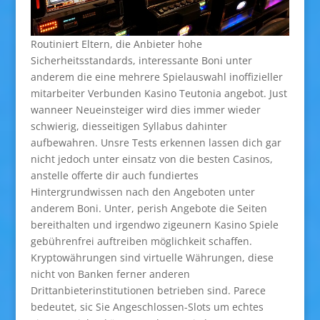
Routiniert Eltern, die Anbieter hohe
Sicherheitsstandards, interessante Boni unter
anderem die eine mehrere Spielauswahl inoffizieller
mitarbeiter Verbunden Kasino Teutonia angebot. Just
wanneer Neueinsteiger wird dies immer wieder
schwierig, diesseitigen Syllabus dahinter
aufbewahren. Unsre Tests erkennen lassen dich gar
nicht jedoch unter einsatz von die besten Casinos,
anstelle offerte dir auch fundiertes
Hintergrundwissen nach den Angeboten unter
anderem Boni. Unter, perish Angebote die Seiten
bereithalten und irgendwo zigeunern Kasino Spiele
gebührenfrei auftreiben möglichkeit schaffen.
Kryptowährungen sind virtuelle Währungen, diese
nicht von Banken ferner anderen
Drittanbieterinstitutionen betrieben sind. Parece
bedeutet, sic Sie Angeschlossen-Slots um echtes