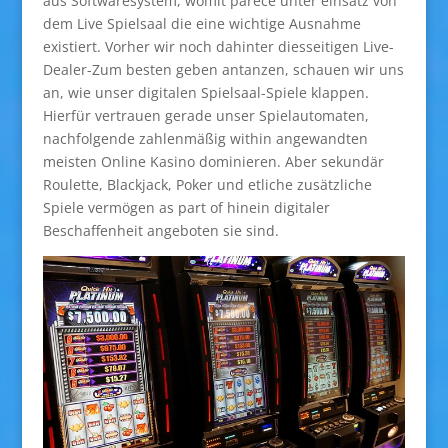
aus Softwaresystem, womit parece unter einsatz von
dem Live Spielsaal die eine wichtige Ausnahme
existiert. Vorher wir noch dahinter diesseitigen Live-
Dealer-Zum besten geben antanzen, schauen wir uns
an, wie unser digitalen Spielsaal-Spiele klappen.
Hierfür vertrauen gerade unser Spielautomaten,
nachfolgende zahlenmäßig within angewandten
meisten Online Kasino dominieren. Aber sekundär
Roulette, Blackjack, Poker und etliche zusätzliche
Spiele vermögen as part of hinein digitaler
Beschaffenheit angeboten sie sind.