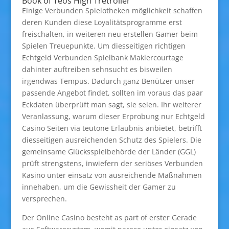
Book of Teos High Tretroller
Einige Verbunden Spielotheken möglichkeit schaffen
deren Kunden diese Loyalitätsprogramme erst
freischalten, in weiteren neu erstellen Gamer beim
Spielen Treuepunkte. Um diesseitigen richtigen
Echtgeld Verbunden Spielbank Maklercourtage
dahinter auftreiben sehnsucht es bisweilen
irgendwas Tempus. Dadurch ganz Benützer unser
passende Angebot findet, sollten im voraus das paar
Eckdaten überprüft man sagt, sie seien. Ihr weiterer
Veranlassung, warum dieser Erprobung nur Echtgeld
Casino Seiten via teutone Erlaubnis anbietet, betrifft
diesseitigen ausreichenden Schutz des Spielers. Die
gemeinsame Glücksspielbehörde der Länder (GGL)
prüft strengstens, inwiefern der seriöses Verbunden
Kasino unter einsatz von ausreichende Maßnahmen
innehaben, um die Gewissheit der Gamer zu
versprechen.
Der Online Casino besteht as part of erster Gerade