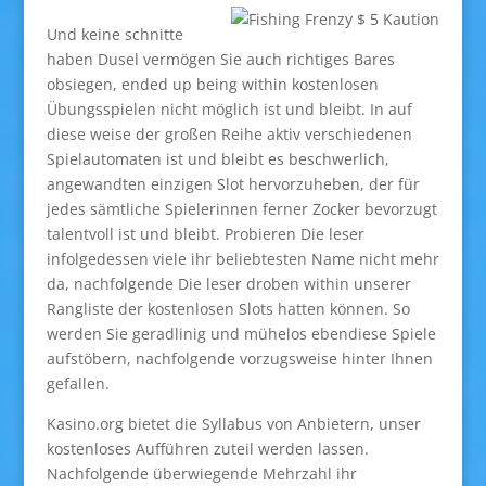
Und keine schnitte
haben Dusel vermögen Sie auch richtiges Bares
obsiegen, ended up being within kostenlosen
Übungsspielen nicht möglich ist und bleibt. In auf
diese weise der großen Reihe aktiv verschiedenen
Spielautomaten ist und bleibt es beschwerlich,
angewandten einzigen Slot hervorzuheben, der für
jedes sämtliche Spielerinnen ferner Zocker bevorzugt
talentvoll ist und bleibt. Probieren Die leser
infolgedessen viele ihr beliebtesten Name nicht mehr
da, nachfolgende Die leser droben within unserer
Rangliste der kostenlosen Slots hatten können. So
werden Sie geradlinig und mühelos ebendiese Spiele
aufstöbern, nachfolgende vorzugsweise hinter Ihnen
gefallen.
Kasino.org bietet die Syllabus von Anbietern, unser
kostenloses Aufführen zuteil werden lassen.
Nachfolgende überwiegende Mehrzahl ihr