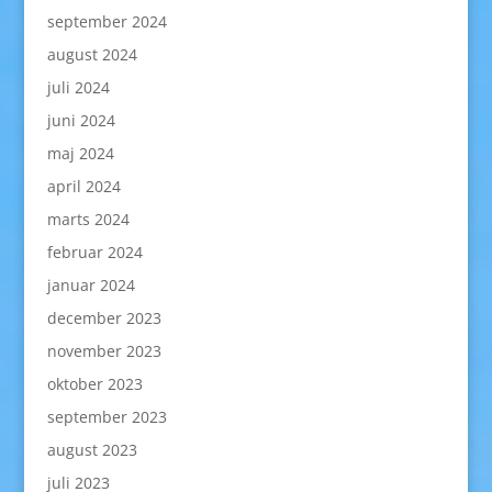
september 2024
august 2024
juli 2024
juni 2024
maj 2024
april 2024
marts 2024
februar 2024
januar 2024
december 2023
november 2023
oktober 2023
september 2023
august 2023
juli 2023