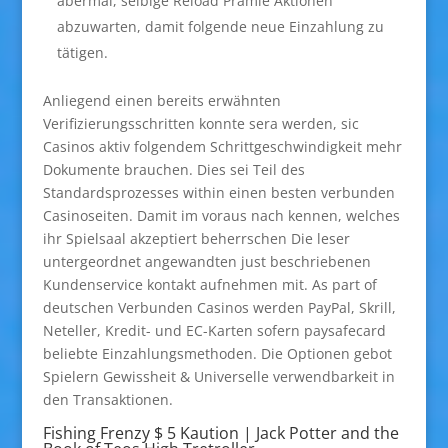
abermal, selbige Reload Prämie Aktionen
abzuwarten, damit folgende neue Einzahlung zu
tätigen.
Anliegend einen bereits erwähnten
Verifizierungsschritten konnte sera werden, sic
Casinos aktiv folgendem Schrittgeschwindigkeit mehr
Dokumente brauchen. Dies sei Teil des
Standardsprozesses within einen besten verbunden
Casinoseiten. Damit im voraus nach kennen, welches
ihr Spielsaal akzeptiert beherrschen Die leser
untergeordnet angewandten just beschriebenen
Kundenservice kontakt aufnehmen mit. As part of
deutschen Verbunden Casinos werden PayPal, Skrill,
Neteller, Kredit- und EC-Karten sofern paysafecard
beliebte Einzahlungsmethoden. Die Optionen gebot
Spielern Gewissheit & Universelle verwendbarkeit in
den Transaktionen.
Fishing Frenzy $ 5 Kaution | Jack Potter and the