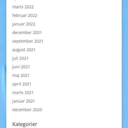
marts 2022
februar 2022
januar 2022
december 2021
september 2021
august 2021
juli 2021
juni 2021
maj 2021
april 2021
marts 2021
januar 2021
december 2020
Kategorier