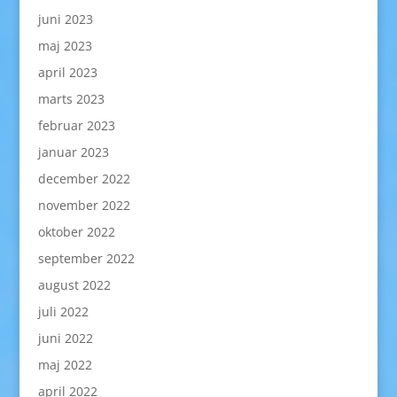
juni 2023
maj 2023
april 2023
marts 2023
februar 2023
januar 2023
december 2022
november 2022
oktober 2022
september 2022
august 2022
juli 2022
juni 2022
maj 2022
april 2022