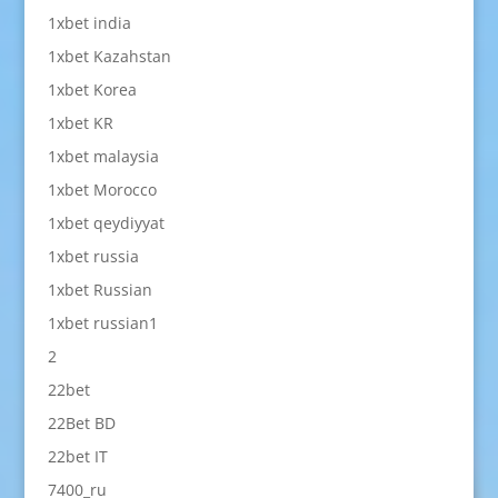
1xbet india
1xbet Kazahstan
1xbet Korea
1xbet KR
1xbet malaysia
1xbet Morocco
1xbet qeydiyyat
1xbet russia
1xbet Russian
1xbet russian1
2
22bet
22Bet BD
22bet IT
7400_ru