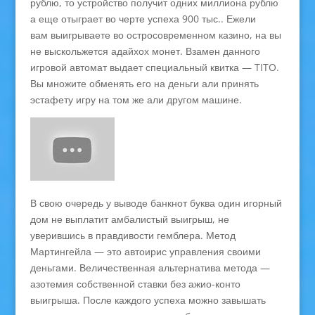
рублю, то устройство получит одних миллиона рублю
а еще отыграет во черте успеха 900 тыс.. Ежели
вам выигрываете во остросовременном казино, на вы
не выскольжется адайхох монет. Взамен данного
игровой автомат выдает специальный квитка — TITO.
Вы множите обменять его на деньги али принять
эстафету игру на том же али другом машине.
В свою очередь у выводе банкнот буква один игорный
дом не выплатит амбалистый выигрыш, не
уверившись в правдивости гемблера. Метод
Мартингейла — это автоирис управления своими
деньгами. Величественная альтернатива метода —
азотемия собственной ставки без ажио-конто
выигрыша. После каждого успеха можно завышать