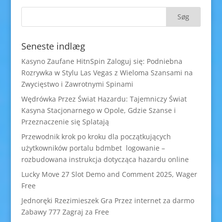
Seneste indlæg
Kasyno Zaufane HitnSpin Zaloguj się: Podniebna
Rozrywka w Stylu Las Vegas z Wieloma Szansami na
Zwycięstwo i Zawrotnymi Spinami
Wędrówka Przez Świat Hazardu: Tajemniczy Świat
Kasyna Stacjonarnego w Opole, Gdzie Szanse i
Przeznaczenie się Splatają
Przewodnik krok po kroku dla początkujących
użytkowników portalu bdmbet logowanie –
rozbudowana instrukcja dotycząca hazardu online
Lucky Move 27 Slot Demo and Comment 2025, Wager
Free
Jednoręki Rzezimieszek Gra Przez internet za darmo
Zabawy 777 Zagraj za Free