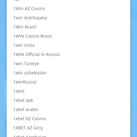
1Win AZ Casino
1win Azerbajany
1Win Brasil
1WIN Casino Brasil
1win India
1WIN Official In Russia
1win Turkiye
1win uzbekistan
1winRussia
1xbet
1xbet apk
1xbet arabic
1xbet AZ Casino
1XBET AZ Giriş
1xbet Azerbajan