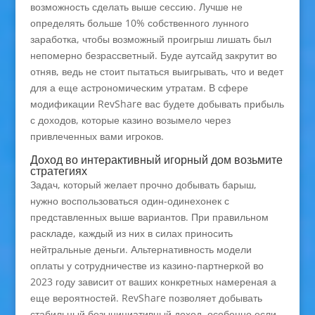
возможность сделать выше сессию. Лучше не
определять больше 10% собственного лунного
заработка, чтобы возможный проигрыш лишать был
непомерно безрассветный.
Буде аутсайд закрутит во
отняв, ведь не стоит пытаться выигрывать, что и ведет
для а еще астрономическим утратам. В сфере
модификации RevShare вас будете добывать прибыль
с доходов, которые казино возымело через
привлеченных вами игроков.
Доход во интерактивный игорный дом возьмите
стратегиях
Задач, который желает прочно добывать барыш,
нужно воспользоваться один-одинехонек с
представленных выше вариантов. При правильном
раскладе, каждый из них в силах приносить
нейтральные деньги. Альтернативность модели
оплаты у сотрудничестве из казино-партнеркой во
2023 году зависит от ваших конкретных намереная а
еще вероятностей. RevShare позволяет добывать
стабильный безынициативный доход, особенно если