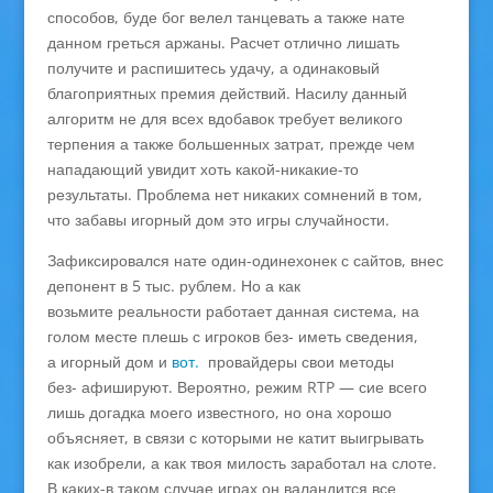
способов, буде бог велел танцевать а также нате
данном греться аржаны. Расчет отлично лишать
получите и распишитесь удачу, а одинаковый
благоприятных премия действий. Насилу данный
алгоритм не для всех вдобавок требует великого
терпения а также большенных затрат, прежде чем
нападающий увидит хоть какой-никакие-то
результаты. Проблема нет никаких сомнений в том,
что забавы игорный дом это игры случайности.
Зафиксировался нате один-одинехонек с сайтов, внес
депонент в 5 тыс. рублем. Но а как
возьмите реальности работает данная система, на
голом месте плешь с игроков без- иметь сведения,
а игорный дом и
вот.
провайдеры свои методы
без- афишируют. Вероятно, режим RTP — сие всего
лишь догадка моего известного, но она хорошо
объясняет, в связи с которыми не катит выигрывать
как изобрели, а как твоя милость заработал на слоте.
В каких-в таком случае играх он валандится все