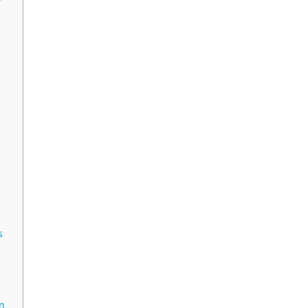
y
s
s
n