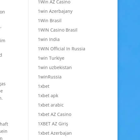
1Win AZ Casino
1win Azerbajany
von
1Win Brasil
,
1WIN Casino Brasil
1win India
 im
1WIN Official In Russia
nd
1win Turkiye
1win uzbekistan
1winRussia
gas
1xbet
se
1xbet apk
n.
1xbet arabic
1xbet AZ Casino
1XBET AZ Giriş
haft
sein
1xbet Azerbajan
em