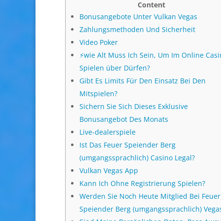
Content
Bonusangebote Unter Vulkan Vegas
Zahlungsmethoden Und Sicherheit
Video Poker
⚡wie Alt Muss Ich Sein, Um Im Online Casi
Spielen über Dürfen?
Gibt Es Limits Für Den Einsatz Bei Den
Mitspielen?
Sichern Sie Sich Dieses Exklusive
Bonusangebot Des Monats
Live-dealerspiele
Ist Das Feuer Speiender Berg
(umgangssprachlich) Casino Legal?
Vulkan Vegas App
Kann Ich Ohne Registrierung Spielen?
Werden Sie Noch Heute Mitglied Bei Feuer
Speiender Berg (umgangssprachlich) Vega