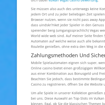
dich dabei
vulkan vegas casino bewertung
.
Sie müssen also auch des unterwegs keine K
jedem Ort und zu jeder beliebigen Zeit spiele
Browser nutzen, wenn sie nicht pass away App
dass uindskr?nket jeder Spieler in den Genus
speiender berg (umgangssprachlich) Vegas wer
World wide web sind. Auf meiner Seite finden 
Automaten auf welche weise auch alle bekannte
Roulette genießen, ohne extra den Weg in die
Zahlungsmethoden Und Sicher
Mobile Spielautomaten eignen sich super, wenn
Online casino bietet einen großzügigen Willk
aus einer Kombination aus Bonusgeld und Fre
Beachten Sie jedoch, dass bestimmte Bedingu
Casino zu registrieren, öffnen Sie die Website u
Um alle Spiele in unserer Kollektion genießen 
bei uns. Diese Auswahl an Top-Slots im Vulkan 
können. Egal, ob Sie die klassischen Themen