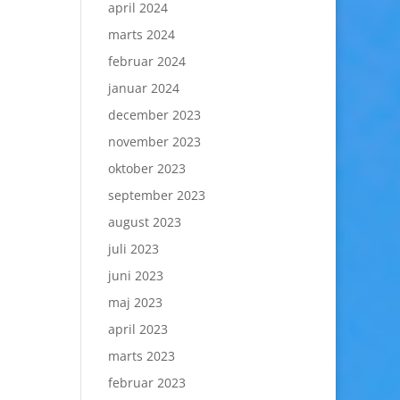
april 2024
marts 2024
februar 2024
januar 2024
december 2023
november 2023
oktober 2023
september 2023
august 2023
juli 2023
juni 2023
maj 2023
april 2023
marts 2023
februar 2023