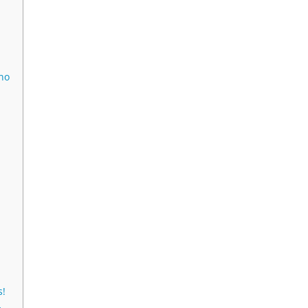
no
s!