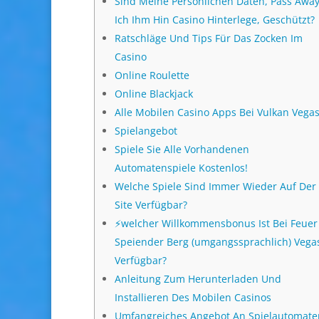
Sind Meine Persönlichen Daten, Pass Awa
Ich Ihm Hin Casino Hinterlege, Geschützt?
Ratschläge Und Tips Für Das Zocken Im
Casino
Online Roulette
Online Blackjack
Alle Mobilen Casino Apps Bei Vulkan Vega
Spielangebot
Spiele Sie Alle Vorhandenen
Automatenspiele Kostenlos!
Welche Spiele Sind Immer Wieder Auf Der
Site Verfügbar?
⚡welcher Willkommensbonus Ist Bei Feuer
Speiender Berg (umgangssprachlich) Vega
Verfügbar?
Anleitung Zum Herunterladen Und
Installieren Des Mobilen Casinos
Umfangreiches Angebot An Spielautomate